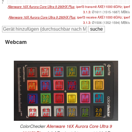
50
0
Alienware 16X Aurora Core Ultra 9 290HX Plus
; iperf3 transmit AXE11000 6GHz; iperf
3.1.3:
Ø1611 (1515-1687) MBit/s
Alienware 16X Aurora Core Ultra 9 290HX Plus
; iperf3 receive AXE11000 6GHz; iperf
3.1.3:
Ø1506 (1352-1594) MBit/s
Webcam
14.1
10.3
12.5
4
6
5.7
∆E
∆E
∆E
∆E
∆E
∆E
2.6
2.3
6.6
10.5
10.3
5.5
∆E
∆E
∆E
∆E
∆E
∆E
7
8.1
7.1
4
7.3
3.8
∆E
∆E
∆E
∆E
∆E
∆E
1.9
2.8
6
3.9
9.9
6.5
∆E
∆E
∆E
∆E
∆E
∆E
ColorChecker
Alienware 16X Aurora Core Ultra 9