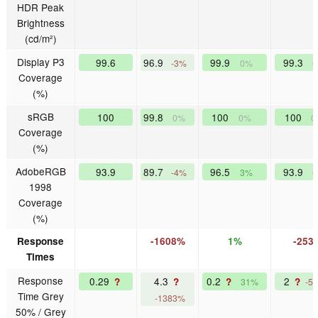
HDR Peak
Brightness
(cd/m²)
Display P3
99.6
96.9
99.9
99.3
-3%
0%
Coverage
(%)
sRGB
100
99.8
100
100
0%
0%
0
Coverage
(%)
AdobeRGB
93.9
89.7
96.5
93.9
-4%
3%
1998
Coverage
(%)
Response
-1608%
1%
-253
Times
Response
0.29
4.3
0.2
2
?
?
?
?
31%
-5
Time Grey
-1383%
50% / Grey