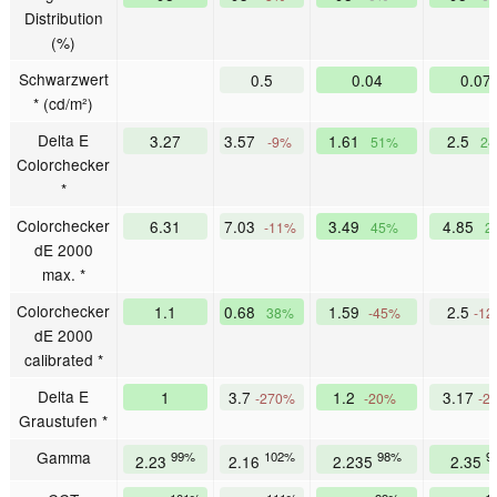
Distribution
(%)
Schwarzwert
0.5
0.04
0.07
* (cd/m²)
Delta E
3.27
3.57
1.61
2.5
-9%
51%
2
Colorchecker
*
Colorchecker
6.31
7.03
3.49
4.85
-11%
45%
2
dE 2000
max. *
Colorchecker
1.1
0.68
1.59
2.5
38%
-45%
-1
dE 2000
calibrated *
Delta E
1
3.7
1.2
3.17
-270%
-20%
-2
Graustufen *
Gamma
99%
102%
98%
9
2.23
2.16
2.235
2.35