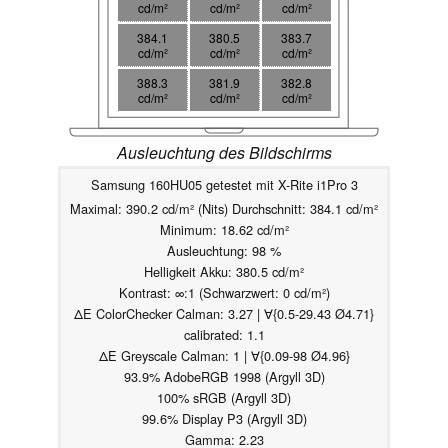
cd/m²
cd/m²
cd/m²
384.1
380.5
383.7
cd/m²
cd/m²
cd/m²
388.3
381.9
382.8
cd/m²
cd/m²
cd/m²
Ausleuchtung des Bildschirms
Samsung 160HU05 getestet mit X-Rite i1Pro 3
Maximal: 390.2 cd/m² (Nits) Durchschnitt: 384.1 cd/m²
Minimum: 18.62 cd/m²
Ausleuchtung: 98 %
Helligkeit Akku: 380.5 cd/m²
Kontrast: ∞:1 (Schwarzwert: 0 cd/m²)
ΔE ColorChecker Calman: 3.27 | ∀{0.5-29.43 Ø4.71}
calibrated: 1.1
ΔE Greyscale Calman: 1 | ∀{0.09-98 Ø4.96}
93.9% AdobeRGB 1998 (Argyll 3D)
100% sRGB (Argyll 3D)
99.6% Display P3 (Argyll 3D)
Gamma: 2.23