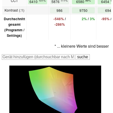
CCT
101%
111%
99%
1
6410
5876
6580
6454
Kontrast (:1)
986
9750
694
Durchschnitt
-546%
/
2%
/
3%
-95%
/
gesamt
-286%
(Programm /
Settings)
* ... kleinere Werte sind besser