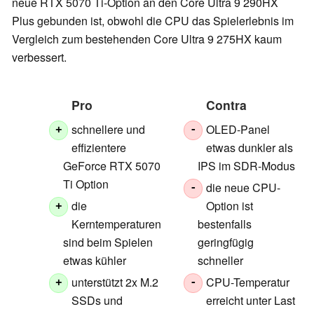
neue RTX 5070 Ti-Option an den Core Ultra 9 290HX
Plus gebunden ist, obwohl die CPU das Spielerlebnis im
Vergleich zum bestehenden Core Ultra 9 275HX kaum
verbessert.
Pro
Contra
schnellere und
OLED-Panel
+
-
effizientere
etwas dunkler als
GeForce RTX 5070
IPS im SDR-Modus
Ti Option
die neue CPU-
-
die
Option ist
+
Kerntemperaturen
bestenfalls
sind beim Spielen
geringfügig
etwas kühler
schneller
unterstützt 2x M.2
CPU-Temperatur
+
-
SSDs und
erreicht unter Last