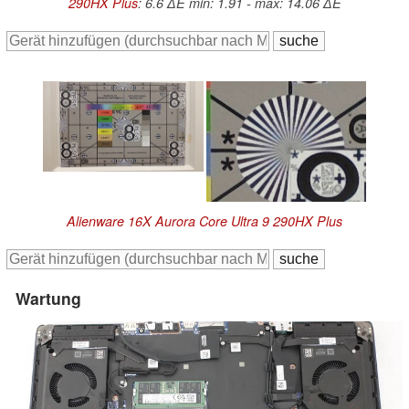
290HX Plus
: 6.6 ∆E min: 1.91 - max: 14.06 ∆E
Alienware 16X Aurora Core Ultra 9 290HX Plus
Wartung