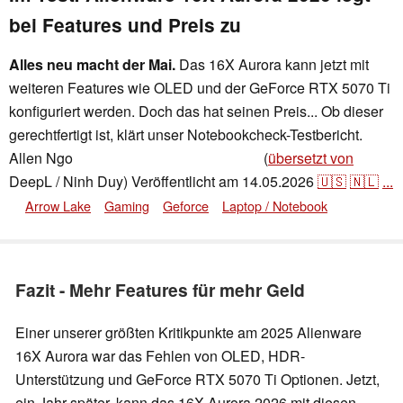
bei Features und Preis zu
Alles neu macht der Mai.
Das 16X Aurora kann jetzt mit
weiteren Features wie OLED und der GeForce RTX 5070 Ti
konfiguriert werden. Doch das hat seinen Preis... Ob dieser
gerechtfertigt ist, klärt unser Notebookcheck-Testbericht.
Allen Ngo
(
übersetzt von
,
👁
Allen Ngo
,
✓
Andrea Grüblinger
DeepL / Ninh Duy)
Veröffentlicht am
14.05.2026
🇺🇸
🇳🇱
...
Arrow Lake
Gaming
Geforce
Laptop / Notebook
Fazit - Mehr Features für mehr Geld
Einer unserer größten Kritikpunkte am 2025 Alienware
16X Aurora war das Fehlen von OLED, HDR-
Unterstützung und GeForce RTX 5070 Ti Optionen. Jetzt,
ein Jahr später, kann das 16X Aurora 2026 mit diesen