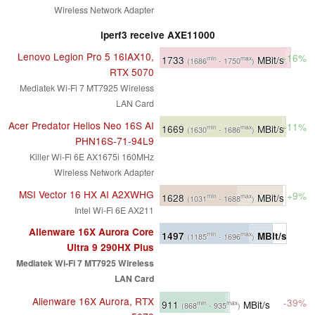
Wireless Network Adapter
iperf3 receive AXE11000
Lenovo Legion Pro 5 16IAX10,
+16%
1733
MBit/s
min
max
(1686
- 1750
)
RTX 5070
Mediatek Wi-Fi 7 MT7925 Wireless
LAN Card
Acer Predator Helios Neo 16S AI
+11%
1669
MBit/s
min
max
(1630
- 1686
)
PHN16S-71-94L9
Killer Wi-Fi 6E AX1675i 160MHz
Wireless Network Adapter
MSI Vector 16 HX AI A2XWHG
+9%
1628
MBit/s
min
max
(1031
- 1688
)
Intel Wi-Fi 6E AX211
Alienware 16X Aurora Core
1497
MBit/s
min
max
(1185
- 1696
)
Ultra 9 290HX Plus
Mediatek Wi-Fi 7 MT7925 Wireless
LAN Card
Alienware 16X Aurora, RTX
-39%
911
MBit/s
min
max
(868
- 935
)