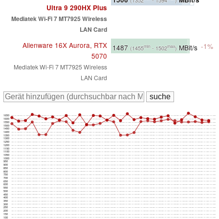
(1352
- 1594
)
Ultra 9 290HX Plus
Mediatek Wi-Fi 7 MT7925 Wireless
LAN Card
Alienware 16X Aurora, RTX
-1%
1487
MBit/s
min
max
(1455
- 1502
)
5070
Mediatek Wi-Fi 7 MT7925 Wireless
LAN Card
1650
1600
1550
1500
1450
1400
1350
1300
1250
1200
1150
1100
1050
1000
950
900
850
800
750
700
650
600
550
500
450
400
350
300
250
200
150
100