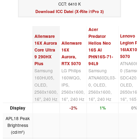
CCT: 6410 K
Download ICC Datei (X-Rite i1Pro 3)
Acer
Lenovo
Alienware
Predator
Legion P
16X Aurora
Alienware
Helios Neo
16IAX10,
Core Ultra
16X
16S AI
5070
9 290HX
Aurora,
PHN16S-71-
ATNA60H
Plus
RTX 5070
94L9
Samsung
LG Philips
Samsung
0 (Sams
160HU05,
160WQG,
ATNA60DL03-
SDC420A
OLED,
IPS,
0, OLED,
OLED,
2560x1600,
2560x1600,
2560x1600,
2650x160
16", 240 Hz
16", 240 Hz
16", 240 Hz
16", 165 
Display
-2%
1%
0%
APL18 Peak
Brightness
(cd/m²)