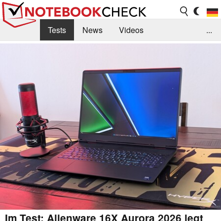
Tests
News
Videos
...
Benchmarks & Tech
Externe Tests
Kaufberatung
Deals
Suche
Jobs
Forum
Im Test: Alienware 16X Aurora 2026 legt