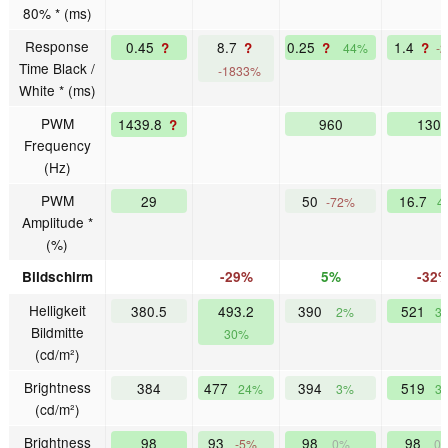
80% * (ms)
Response
0.45
8.7
0.25
1.4
?
?
?
?
44%
-
Time Black /
-1833%
White * (ms)
PWM
1439.8
960
130
?
Frequency
(Hz)
PWM
29
50
16.7
-72%
4
Amplitude *
(%)
Bildschirm
-29%
5%
-32
Helligkeit
380.5
493.2
390
521
2%
3
Bildmitte
30%
(cd/m²)
Brightness
384
477
394
519
24%
3%
3
(cd/m²)
Brightness
98
93
98
98
-5%
0%
0