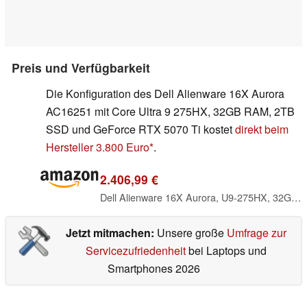
Preis und Verfügbarkeit
Die Konfiguration des Dell Alienware 16X Aurora
AC16251 mit Core Ultra 9 275HX, 32GB RAM, 2TB
SSD und GeForce RTX 5070 Ti kostet
direkt beim
Hersteller 3.800 Euro
.
2.406,99 €
Dell Alienware 16X Aurora, U9-275HX, 32GB, 2TB SSD, 16" WQXGA, NVIDIA RTX 5070, 6 Cell, 280W, WLAN, Kb, W11 Home, 1 Jahr Basic Onsite
Jetzt mitmachen:
Unsere große
Umfrage zur
Servicezufriedenheit
bei Laptops und
Smartphones 2026