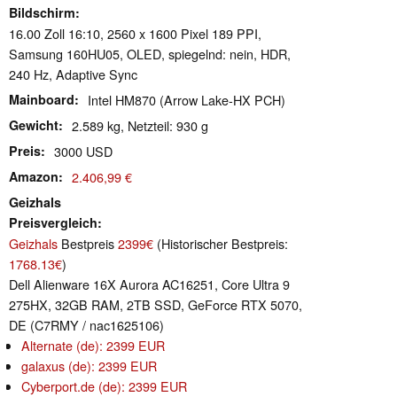
Bildschirm
16.00 Zoll 16:10, 2560 x 1600 Pixel 189 PPI,
Samsung 160HU05, OLED, spiegelnd: nein, HDR,
240 Hz, Adaptive Sync
Mainboard
Intel HM870 (Arrow Lake-HX PCH)
Gewicht
2.589 kg, Netzteil: 930 g
Preis
3000 USD
Amazon
2.406,99 €
Geizhals
Preisvergleich
Geizhals
Bestpreis
2399€
(Historischer Bestpreis:
1768.13€
)
Dell Alienware 16X Aurora AC16251, Core Ultra 9
275HX, 32GB RAM, 2TB SSD, GeForce RTX 5070,
DE (C7RMY / nac1625106)
Alternate (de): 2399 EUR
galaxus (de): 2399 EUR
Cyberport.de (de): 2399 EUR