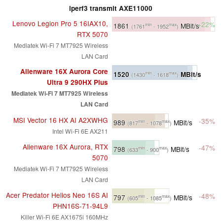
iperf3 transmit AXE11000
Lenovo Legion Pro 5 16IAX10,
+22%
1861
MBit/s
min
max
(1761
- 1952
)
RTX 5070
Mediatek Wi-Fi 7 MT7925 Wireless
LAN Card
Alienware 16X Aurora Core
1520
MBit/s
min
max
(1430
- 1618
)
Ultra 9 290HX Plus
Mediatek Wi-Fi 7 MT7925 Wireless
LAN Card
MSI Vector 16 HX AI A2XWHG
-35%
989
MBit/s
min
max
(817
- 1078
)
Intel Wi-Fi 6E AX211
Alienware 16X Aurora, RTX
-47%
798
MBit/s
min
max
(633
- 900
)
5070
Mediatek Wi-Fi 7 MT7925 Wireless
LAN Card
Acer Predator Helios Neo 16S AI
-48%
797
MBit/s
min
max
(605
- 1085
)
PHN16S-71-94L9
Killer Wi-Fi 6E AX1675i 160MHz