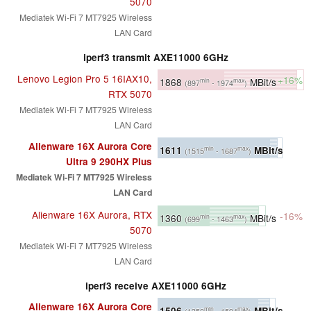
5070
Mediatek Wi-Fi 7 MT7925 Wireless
LAN Card
iperf3 transmit AXE11000 6GHz
Lenovo Legion Pro 5 16IAX10,
+16%
1868
MBit/s
min
max
(897
- 1974
)
RTX 5070
Mediatek Wi-Fi 7 MT7925 Wireless
LAN Card
Alienware 16X Aurora Core
1611
MBit/s
min
max
(1515
- 1687
)
Ultra 9 290HX Plus
Mediatek Wi-Fi 7 MT7925 Wireless
LAN Card
Alienware 16X Aurora, RTX
-16%
1360
MBit/s
min
max
(699
- 1463
)
5070
Mediatek Wi-Fi 7 MT7925 Wireless
LAN Card
iperf3 receive AXE11000 6GHz
Alienware 16X Aurora Core
1506
MBit/s
min
max