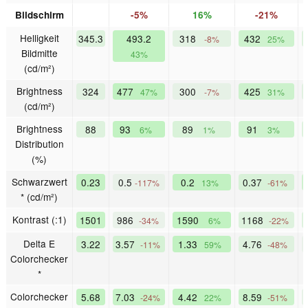
Bildschirm
-5%
16%
-21%
Helligkeit
345.3
493.2
318
432
-8%
25%
Bildmitte
43%
(cd/m²)
Brightness
324
477
300
425
47%
-7%
31%
(cd/m²)
Brightness
88
93
89
91
6%
1%
3%
Distribution
(%)
Schwarzwert
0.23
0.5
0.2
0.37
-117%
13%
-61%
* (cd/m²)
Kontrast (:1)
1501
986
1590
1168
-34%
6%
-22%
Delta E
3.22
3.57
1.33
4.76
-11%
59%
-48%
Colorchecker
*
Colorchecker
5.68
7.03
4.42
8.59
-24%
22%
-51%