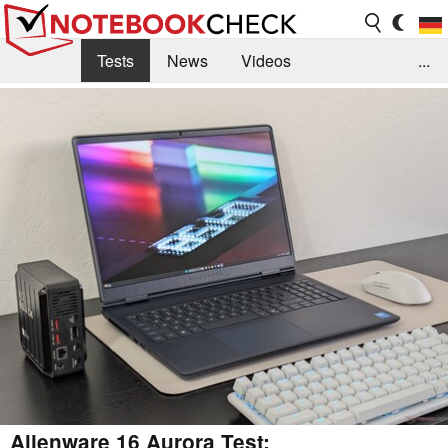
Tests
News
Videos
...
Benchmarks & Tech
Externe Tests
Kaufberatung
Deals
Suche
Jobs
Forum
Alienware 16 Aurora Test: