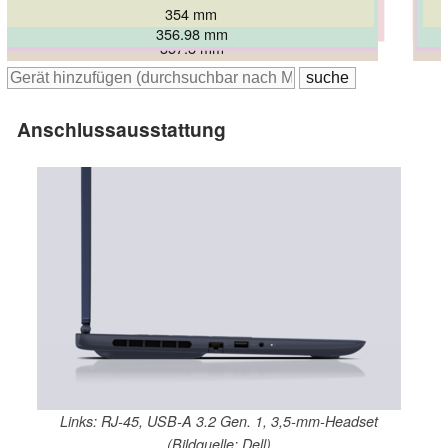
354 mm
364 mm
356.98 mm
357 mm
357.8 mm
Anschlussausstattung
Links: RJ-45, USB-A 3.2 Gen. 1, 3,5-mm-Headset
(Bildquelle: Dell)