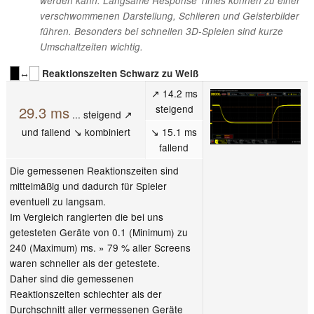
werden kann. Langsame Response Times können zu einer
verschwommenen Darstellung, Schlieren und Geisterbilder
führen. Besonders bei schnellen 3D-Spielen sind kurze
Umschaltzeiten wichtig.
↔
Reaktionszeiten Schwarz zu Weiß
↗ 14.2 ms
steigend
29.3 ms
... steigend ↗
und fallend ↘ kombiniert
↘ 15.1 ms
fallend
Die gemessenen Reaktionszeiten sind
mittelmäßig und dadurch für Spieler
eventuell zu langsam.
Im Vergleich rangierten die bei uns
getesteten Geräte von 0.1 (Minimum) zu
240 (Maximum) ms. » 79 % aller Screens
waren schneller als der getestete.
Daher sind die gemessenen
Reaktionszeiten schlechter als der
Durchschnitt aller vermessenen Geräte