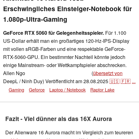
Erschwingliches Einsteiger-Notebook für
1.080p-Ultra-Gaming
GeForce RTX 5060 für Gelegenheitsspieler.
Für 1.100
US-Dollar erhält man ein großartiges 120-Hz-IPS-Display
mit vollen sRGB-Farben und eine respektable GeForce-
RTX-5060-GPU. Ein bestimmter Nachteil könnte jedoch
einige Mainstream- oder Wettkampfspieler abschrecken.
Allen Ngo
(
übersetzt von
,
👁
Stefanie Voigt
,
✓
Stefanie Voigt
DeepL / Ninh Duy)
Veröffentlicht am
28.08.2025
🇺🇸
🇫🇷
...
Gaming
Geforce
Laptop / Notebook
Raptor Lake
Fazit - Viel dünner als das 16X Aurora
Der Alienware 16 Aurora macht im Vergleich zum teureren