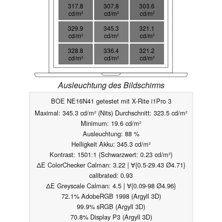
317.8
307.8
303.6
cd/m²
cd/m²
cd/m²
329.9
345.3
321.1
cd/m²
cd/m²
cd/m²
328.8
336.4
321.2
cd/m²
cd/m²
cd/m²
Ausleuchtung des Bildschirms
BOE NE16N41 getestet mit X-Rite i1Pro 3
Maximal: 345.3 cd/m² (Nits) Durchschnitt: 323.5 cd/m²
Minimum: 19.6 cd/m²
Ausleuchtung: 88 %
Helligkeit Akku: 345.3 cd/m²
Kontrast: 1501:1 (Schwarzwert: 0.23 cd/m²)
ΔE ColorChecker Calman: 3.22 | ∀{0.5-29.43 Ø4.71}
calibrated: 0.93
ΔE Greyscale Calman: 4.5 | ∀{0.09-98 Ø4.96}
72.1% AdobeRGB 1998 (Argyll 3D)
99.9% sRGB (Argyll 3D)
70.8% Display P3 (Argyll 3D)