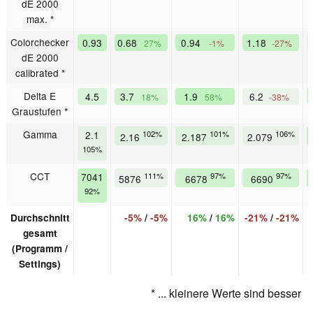
dE 2000
max. *
Colorchecker
0.93
0.68
0.94
1.18
27%
-1%
-27%
dE 2000
calibrated *
Delta E
4.5
3.7
1.9
6.2
18%
58%
-38%
Graustufen *
Gamma
2.1
102%
101%
106%
2.16
2.187
2.079
105%
CCT
7041
111%
97%
97%
5876
6678
6690
92%
Durchschnitt
-5%
/
-5%
16%
/
16%
-21%
/
-21%
gesamt
(Programm /
Settings)
* ... kleinere Werte sind besser