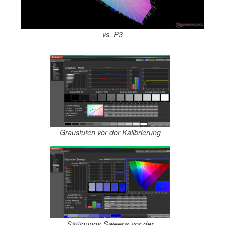
vs. P3
Graustufen vor der Kalibrierung
Sättigungs-Sweeps vor der