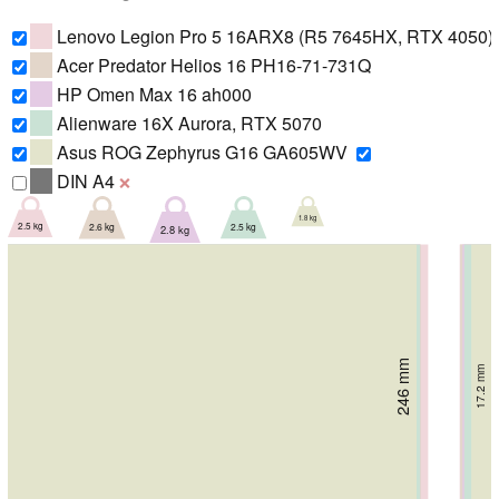
Lenovo Legion Pro 5 16ARX8 (R5 7645HX, RTX 4050)
Acer Predator Helios 16 PH16-71-731Q
HP Omen Max 16 ah000
Alienware 16X Aurora, RTX 5070
Asus ROG Zephyrus G16 GA605WV
DIN A4
❌
1.8 kg
2.5 kg
2.5 kg
2.6 kg
2.8 kg
246 mm
265.43 mm
17.2 mm
260 mm
278.7 mm
269 mm
27.3 mm
23.4 mm
24.9 mm
26.9 mm