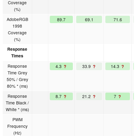
Coverage
(%)
AdobeRGB
89.7
69.1
71.6
1998
Coverage
(%)
Response
Times
Response
4.3
33.9
14.3
?
?
?
Time Grey
50% / Grey
80% * (ms)
Response
8.7
21.2
7
?
?
?
Time Black /
White * (ms)
PWM
Frequency
(Hz)