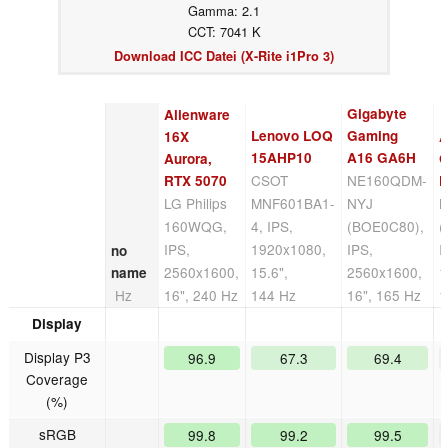
Gamma: 2.1
CCT: 7041 K
Download ICC Datei (X-Rite i1Pro 3)
Gigabyte
Alienware
Lenovo LOQ
Gaming
16X
A
15AHP10
A16 GA6H
Aurora,
G
CSOT
NE160QDM-
RTX 5070
LG Philips
MNF601BA1-
NYJ
B
160WQG,
4, IPS,
(BOE0C80),
(
IPS,
1920x1080,
IPS,
I
no
2560x1600,
15.6",
2560x1600,
1
name
Hz
16", 240 Hz
144 Hz
16", 165 Hz
1
Display
Display P3
96.9
67.3
69.4
Coverage
(%)
sRGB
99.8
99.2
99.5