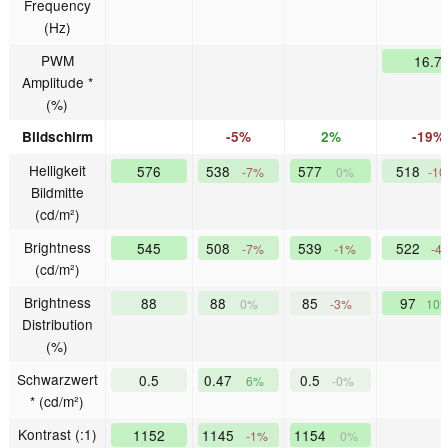
Frequency
(Hz)
PWM
16.7
Amplitude *
(%)
Bildschirm
-5%
2%
-19%
Helligkeit
576
538
577
518
-7%
0%
-1
Bildmitte
(cd/m²)
Brightness
545
508
539
522
-7%
-1%
-4
(cd/m²)
Brightness
88
88
85
97
0%
-3%
10
Distribution
(%)
Schwarzwert
0.5
0.47
0.5
6%
-0%
* (cd/m²)
Kontrast (:1)
1152
1145
1154
-1%
0%