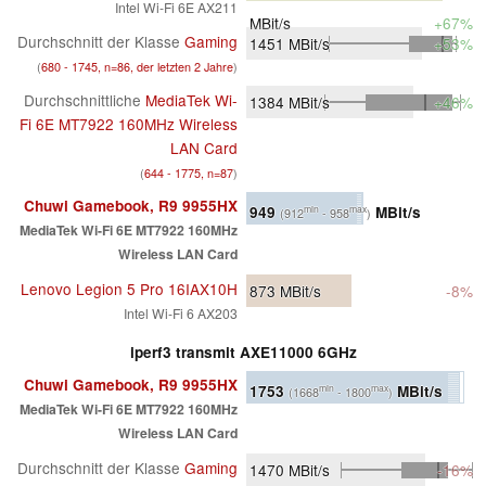
Intel Wi-Fi 6E AX211
MBit/s
+67%
Durchschnitt der Klasse
Gaming
1451
MBit/s
+53%
(
680 - 1745, n=86, der letzten 2 Jahre
)
Durchschnittliche
MediaTek Wi-
1384
MBit/s
+46%
Fi 6E MT7922 160MHz Wireless
LAN Card
(
644 - 1775, n=87
)
Chuwi Gamebook, R9 9955HX
949
MBit/s
min
max
(912
- 958
)
MediaTek Wi-Fi 6E MT7922 160MHz
Wireless LAN Card
Lenovo Legion 5 Pro 16IAX10H
873
MBit/s
-8%
Intel Wi-Fi 6 AX203
iperf3 transmit AXE11000 6GHz
Chuwi Gamebook, R9 9955HX
1753
MBit/s
min
max
(1668
- 1800
)
MediaTek Wi-Fi 6E MT7922 160MHz
Wireless LAN Card
Durchschnitt der Klasse
Gaming
1470
MBit/s
-16%