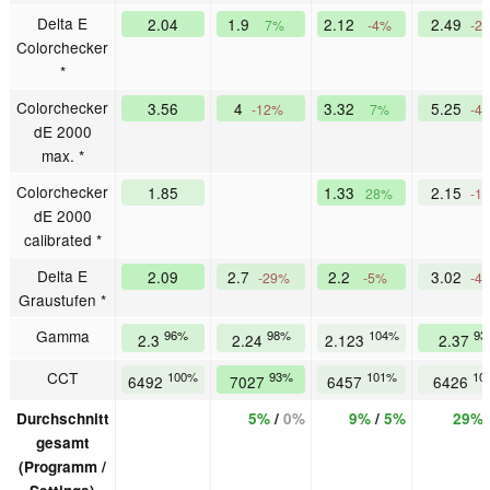
Delta E
2.04
1.9
2.12
2.49
7%
-4%
-2
Colorchecker
*
Colorchecker
3.56
4
3.32
5.25
-12%
7%
-4
dE 2000
max. *
Colorchecker
1.85
1.33
2.15
28%
-1
dE 2000
calibrated *
Delta E
2.09
2.7
2.2
3.02
-29%
-5%
-4
Graustufen *
Gamma
96%
98%
104%
93
2.3
2.24
2.123
2.37
CCT
100%
93%
101%
10
6492
7027
6457
6426
Durchschnitt
5%
/
0%
9%
/
5%
29%
gesamt
(Programm /