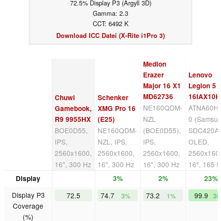
72.5% Display P3 (Argyll 3D)
Gamma: 2.3
CCT: 6492 K
Download ICC Datei (X-Rite i1Pro 3)
Medion
Erazer
Lenovo
Major 16 X1
Legion 5 
MD62736
16IAX10H
Chuwi
Schenker
NE160QDM-
ATNA60H
Gamebook,
XMG Pro 16
NZL
0 (Samsu
R9 9955HX
(E25)
BOE0D55,
NE160QDM-
(BOE0D55),
SDC420A)
IPS,
NZL, IPS,
IPS,
OLED,
2560x1600,
2560x1600,
2560x1600,
2560x160
16", 300 Hz
16", 300 Hz
16", 300 Hz
16", 165 
Display
3%
2%
23%
Display P3
72.5
74.7
73.2
99.9
3%
1%
3
Coverage
(%)