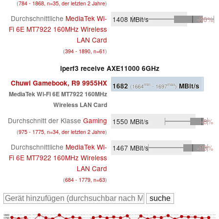
(
784 - 1868, n=35, der letzten 2 Jahre
)
Durchschnittliche
MediaTek Wi-
1408
MBit/s
-20%
Fi 6E MT7922 160MHz Wireless
LAN Card
(
394 - 1890, n=61
)
iperf3 receive AXE11000 6GHz
Chuwi Gamebook, R9 9955HX
1682
MBit/s
min
max
(1664
- 1697
)
MediaTek Wi-Fi 6E MT7922 160MHz
Wireless LAN Card
Durchschnitt der Klasse
Gaming
1550
MBit/s
-8%
(
975 - 1775, n=34, der letzten 2 Jahre
)
Durchschnittliche
MediaTek Wi-
1467
MBit/s
-13%
Fi 6E MT7922 160MHz Wireless
LAN Card
(
684 - 1779, n=63
)
1800
1750