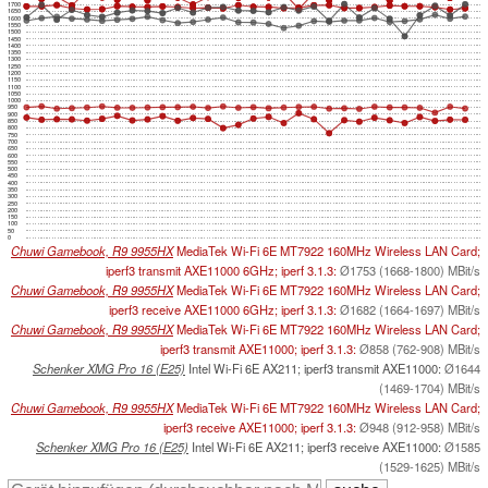
1700
1650
1600
1550
1500
1450
1400
1350
1300
1250
1200
1150
1100
1050
1000
950
900
850
800
750
700
650
600
550
500
450
400
350
300
250
200
150
100
50
0
Chuwi Gamebook, R9 9955HX
MediaTek Wi-Fi 6E MT7922 160MHz Wireless LAN Card;
iperf3 transmit AXE11000 6GHz; iperf 3.1.3:
Ø1753 (1668-1800) MBit/s
Chuwi Gamebook, R9 9955HX
MediaTek Wi-Fi 6E MT7922 160MHz Wireless LAN Card;
iperf3 receive AXE11000 6GHz; iperf 3.1.3:
Ø1682 (1664-1697) MBit/s
Chuwi Gamebook, R9 9955HX
MediaTek Wi-Fi 6E MT7922 160MHz Wireless LAN Card;
iperf3 transmit AXE11000; iperf 3.1.3:
Ø858 (762-908) MBit/s
Schenker XMG Pro 16 (E25)
Intel Wi-Fi 6E AX211; iperf3 transmit AXE11000:
Ø1644
(1469-1704) MBit/s
Chuwi Gamebook, R9 9955HX
MediaTek Wi-Fi 6E MT7922 160MHz Wireless LAN Card;
iperf3 receive AXE11000; iperf 3.1.3:
Ø948 (912-958) MBit/s
Schenker XMG Pro 16 (E25)
Intel Wi-Fi 6E AX211; iperf3 receive AXE11000:
Ø1585
(1529-1625) MBit/s