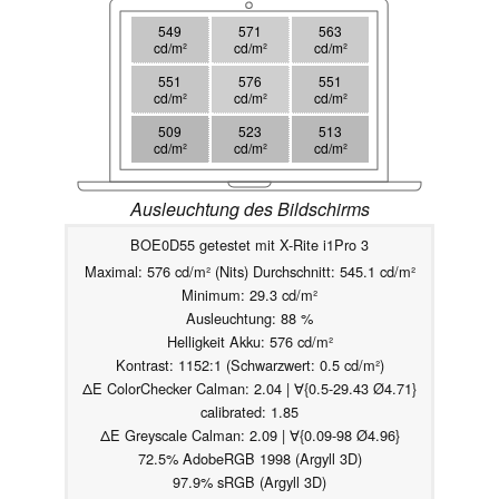
549
571
563
cd/m²
cd/m²
cd/m²
551
576
551
cd/m²
cd/m²
cd/m²
509
523
513
cd/m²
cd/m²
cd/m²
Ausleuchtung des Bildschirms
BOE0D55 getestet mit X-Rite i1Pro 3
Maximal: 576 cd/m² (Nits) Durchschnitt: 545.1 cd/m²
Minimum: 29.3 cd/m²
Ausleuchtung: 88 %
Helligkeit Akku: 576 cd/m²
Kontrast: 1152:1 (Schwarzwert: 0.5 cd/m²)
ΔE ColorChecker Calman: 2.04 | ∀{0.5-29.43 Ø4.71}
calibrated: 1.85
ΔE Greyscale Calman: 2.09 | ∀{0.09-98 Ø4.96}
72.5% AdobeRGB 1998 (Argyll 3D)
97.9% sRGB (Argyll 3D)