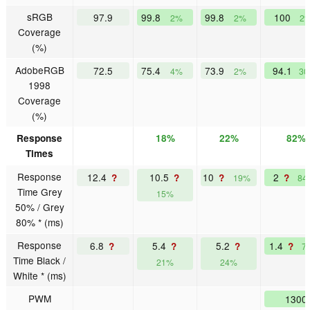
sRGB
97.9
99.8
99.8
100
2%
2%
2
Coverage
(%)
AdobeRGB
72.5
75.4
73.9
94.1
4%
2%
3
1998
Coverage
(%)
Response
18%
22%
82%
Times
Response
12.4
10.5
10
2
?
?
?
?
19%
84
Time Grey
15%
50% / Grey
80% * (ms)
Response
6.8
5.4
5.2
1.4
?
?
?
?
7
Time Black /
21%
24%
White * (ms)
PWM
1300