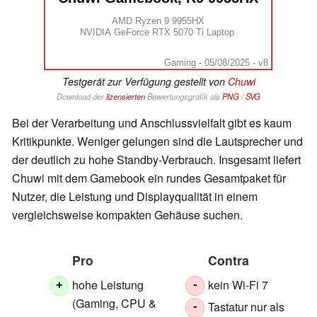
AMD Ryzen 9 9955HX
NVIDIA GeForce RTX 5070 Ti Laptop
Gaming - 05/08/2025 - v8
Testgerät zur Verfügung gestellt von
Chuwi
Download der
lizensierten
Bewertungsgrafik als
PNG
/
SVG
Bei der Verarbeitung und Anschlussvielfalt gibt es kaum
Kritikpunkte. Weniger gelungen sind die Lautsprecher und
der deutlich zu hohe Standby-Verbrauch. Insgesamt liefert
Chuwi mit dem Gamebook ein rundes Gesamtpaket für
Nutzer, die Leistung und Displayqualität in einem
vergleichsweise kompakten Gehäuse suchen.
Pro
Contra
hohe Leistung
kein Wi-Fi 7
+
-
(Gaming, CPU &
Tastatur nur als
-