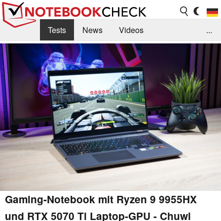
Tests
News
Videos
...
Benchmarks & Tech
Externe Tests
Kaufberatung
Deals
Suche
Jobs
Forum
Gaming-Notebook mit Ryzen 9 9955HX
und RTX 5070 Ti Laptop-GPU - Chuwi