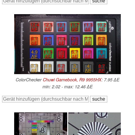
12.4
12.5
12.1
11.7
11.3
10.2
∆E
∆E
∆E
∆E
∆E
∆E
9.1
8.7
11.4
5.9
7.7
5.2
∆E
∆E
∆E
∆E
∆E
∆E
4.9
11.5
7.2
5.7
6.3
9
∆E
∆E
∆E
∆E
∆E
∆E
3.3
3.8
6.2
2
4
8.7
∆E
∆E
∆E
∆E
∆E
∆E
ColorChecker
Chuwi Gamebook, R9 9955HX
: 7.95 ∆E
min: 2.02 - max: 12.46 ∆E