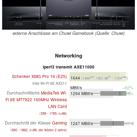
externe Anschlüsse am Chuwi Gamebook (Quelle: Chuwi)
Networking
iperf3 transmit AXE11000
Schenker XMG Pro 16 (E25)
1644
min
P1
max
(1469
, 1501.48
- 1704
)
Intel Wi-Fi 6E AX211
MBit/s
+92%
Durchschnittliche
MediaTek Wi-
1294
MBit/s
+51%
Fi 6E MT7922 160MHz Wireless
LAN Card
(
358 - 1785, n=86
)
Durchschnitt der Klasse
Gaming
1247
MBit/s
+45%
(
560 - 1862, n=86, der letzten 2 Jahre
)