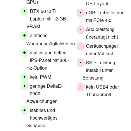
GPU)
US-Layout
RTX 5070 Ti
+
dGPU arbeitet nur
-
Laptop mit 12-GB-
mit PCIe 4.0
VRAM
Audioleistung
-
einfache
+
überzeugt nicht
Wartungsmöglichkeiten
Geräuschpegel
-
mattes und helles
unter Volllast
+
IPS-Panel mit 300-
SSD-Leistung
-
Hz-Option
instabil unter
kein PWM
Belastung
+
geringe DeltaE-
kein USB4 oder
+
-
2000-
Thunderbolt
Abweichungen
stabiles und
+
hochwertiges
Gehäuse