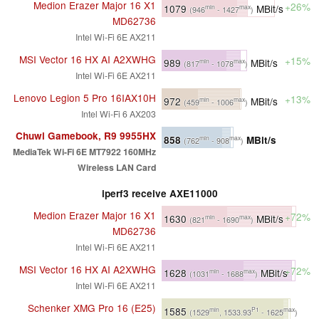
Medion Erazer Major 16 X1
+26%
1079
MBit/s
min
max
(946
- 1427
)
MD62736
Intel Wi-Fi 6E AX211
MSI Vector 16 HX AI A2XWHG
+15%
989
MBit/s
min
max
(817
- 1078
)
Intel Wi-Fi 6E AX211
Lenovo Legion 5 Pro 16IAX10H
+13%
972
MBit/s
min
max
(459
- 1006
)
Intel Wi-Fi 6 AX203
Chuwi Gamebook, R9 9955HX
858
MBit/s
min
max
(762
- 908
)
MediaTek Wi-Fi 6E MT7922 160MHz
Wireless LAN Card
iperf3 receive AXE11000
Medion Erazer Major 16 X1
+72%
1630
MBit/s
min
max
(821
- 1690
)
MD62736
Intel Wi-Fi 6E AX211
MSI Vector 16 HX AI A2XWHG
+72%
1628
MBit/s
min
max
(1031
- 1688
)
Intel Wi-Fi 6E AX211
Schenker XMG Pro 16 (E25)
1585
min
P1
max
(1529
, 1533.93
- 1625
)