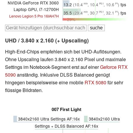
NVIDIA GeForce RTX 3060
13.2
(10.4
, 10.4
, 10.6
)
fps
min
P0.1
P1
Laptop GPU, i7-12700H
∼14%
35.5
(29.4
, 30.7
, 32.1
)
fps
min
P0.1
P1
Lenovo Legion 5 Pro 16IAH7H
∼29%
UHD / 3.840 x 2.160 (+ Upscaling)
High-End-Chips empfehlen sich bei UHD-Auflösungen.
Ohne Upscaling laufen 3.840 x 2.160 Pixel und maximale
Settings im Notebook-Segment erst auf einer
Geforce RTX
5090
anständig. Inklusive DLSS Balanced genügt
hingegen beispielsweise eine mobile
RTX 5080
für sehr
flüssige Bildraten.
007 First Light
3840x2160 Ultra Settings AF:16x
3840x2160 Ultra
Settings + DLSS Balanced AF:16x