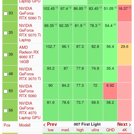
Laptop GPU
NVIDIA
103.45
97.4
86.85
83.45
51.05
16.37
n2
n2
n2
n2
n2
n2
33
GeForce
RTX 5060 Ti
NVIDIA
99.35
92.35
81.9
78.3
54.4
n2
n2
n2
n2
n2
GeForce
35
RTX 5070 Ti
Laptop
102.7
96.1
87.3
82.8
56.4
29.6
AMD
Radeon RX
39
9060 XT
16GB
93.2
87
77.9
74.9
35.4
NVIDIA
48
GeForce
RTX 3070 Ti
90
84.2
77.3
72
6.92
NVIDIA
50
GeForce
RTX 5060
81.6
78.6
73.7
69.5
58.2
NVIDIA
GeForce
56
RTX 4070
Laptop GPU
< Prev
Next >
007 First Light
Pos
Modell
low
med.
high
ultra
QHD
4K