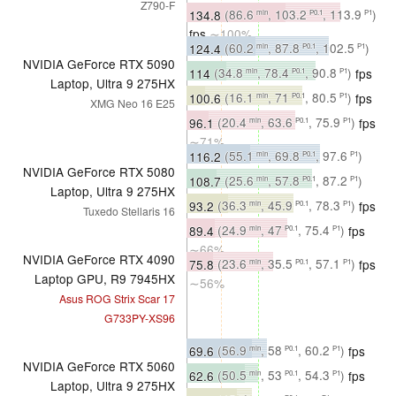
Z790-F
fps
∼100%
134.8
(86.6
, 103.2
, 113.9
)
min
P0.1
P1
fps
∼100%
124.4
(60.2
, 87.8
, 102.5
)
min
P0.1
P1
NVIDIA GeForce RTX 5090
fps
∼76%
114
(34.8
, 78.4
, 90.8
)
fps
min
P0.1
P1
Laptop, Ultra 9 275HX
∼76%
100.6
(16.1
, 71
, 80.5
)
fps
min
P0.1
P1
XMG Neo 16 E25
∼71%
96.1
(20.4
, 63.6
, 75.9
)
fps
min
P0.1
P1
∼71%
116.2
(55.1
, 69.8
, 97.6
)
min
P0.1
P1
NVIDIA GeForce RTX 5080
fps
∼71%
108.7
(25.6
, 57.8
, 87.2
)
min
P0.1
P1
Laptop, Ultra 9 275HX
fps
∼72%
93.2
(36.3
, 45.9
, 78.3
)
fps
min
P0.1
P1
Tuxedo Stellaris 16
∼66%
89.4
(24.9
, 47
, 75.4
)
fps
min
P0.1
P1
∼66%
NVIDIA GeForce RTX 4090
75.8
(23.6
, 35.5
, 57.1
)
fps
min
P0.1
P1
Laptop GPU, R9 7945HX
∼56%
Asus ROG Strix Scar 17
G733PY-XS96
69.6
(56.9
, 58
, 60.2
)
fps
min
P0.1
P1
NVIDIA GeForce RTX 5060
∼43%
62.6
(50.5
, 53
, 54.3
)
fps
min
P0.1
P1
Laptop, Ultra 9 275HX
∼42%