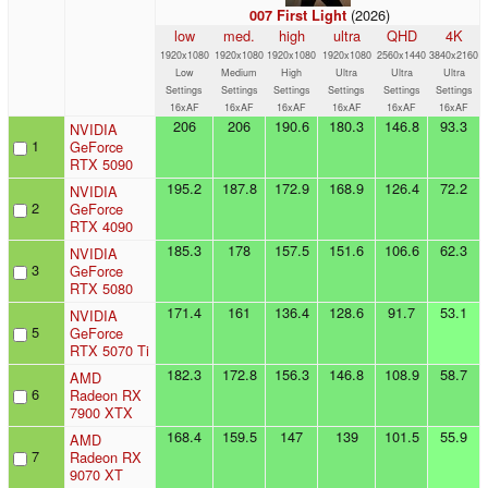
(2026)
007 First Light
low
med.
high
ultra
QHD
4K
1920x1080
1920x1080
1920x1080
1920x1080
2560x1440
3840x2160
Low
Medium
High
Ultra
Ultra
Ultra
Settings
Settings
Settings
Settings
Settings
Settings
16xAF
16xAF
16xAF
16xAF
16xAF
16xAF
206
206
190.6
180.3
146.8
93.3
NVIDIA
1
GeForce
RTX 5090
195.2
187.8
172.9
168.9
126.4
72.2
NVIDIA
2
GeForce
RTX 4090
185.3
178
157.5
151.6
106.6
62.3
NVIDIA
3
GeForce
RTX 5080
171.4
161
136.4
128.6
91.7
53.1
NVIDIA
5
GeForce
RTX 5070 Ti
182.3
172.8
156.3
146.8
108.9
58.7
AMD
6
Radeon RX
7900 XTX
168.4
159.5
147
139
101.5
55.9
AMD
7
Radeon RX
9070 XT