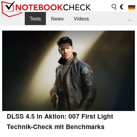
Tests
News
Videos
...
Benchmarks & Tech
Externe Tests
Kaufberatung
Deals
Suche
Jobs
Forum
DLSS 4.5 in Aktion: 007 First Light
Technik-Check mit Benchmarks