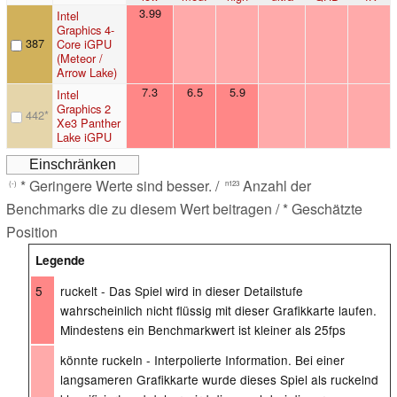
3.99
Intel
Graphics 4-
387
Core iGPU
(Meteor /
Arrow Lake)
7.3
6.5
5.9
Intel
Graphics 2
442
*
Xe3 Panther
Lake iGPU
* Geringere Werte sind besser. /
Anzahl der
(-)
n123
Benchmarks die zu diesem Wert beitragen / * Geschätzte
Position
Legende
5
ruckelt - Das Spiel wird in dieser Detailstufe
wahrscheinlich nicht flüssig mit dieser Grafikkarte laufen.
Mindestens ein Benchmarkwert ist kleiner als 25fps
könnte ruckeln - Interpolierte Information. Bei einer
langsameren Grafikkarte wurde dieses Spiel als ruckelnd