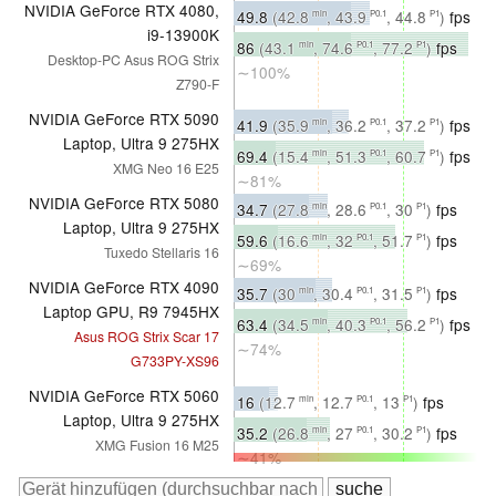
NVIDIA GeForce RTX 4080,
49.8
(42.8
, 43.9
, 44.8
)
fps
min
P0.1
P1
i9-13900K
∼100%
86
(43.1
, 74.6
, 77.2
)
fps
min
P0.1
P1
Desktop-PC Asus ROG Strix
∼100%
Z790-F
NVIDIA GeForce RTX 5090
41.9
(35.9
, 36.2
, 37.2
)
fps
min
P0.1
P1
Laptop, Ultra 9 275HX
∼84%
69.4
(15.4
, 51.3
, 60.7
)
fps
min
P0.1
P1
XMG Neo 16 E25
∼81%
NVIDIA GeForce RTX 5080
34.7
(27.8
, 28.6
, 30
)
fps
min
P0.1
P1
Laptop, Ultra 9 275HX
∼70%
59.6
(16.6
, 32
, 51.7
)
fps
min
P0.1
P1
Tuxedo Stellaris 16
∼69%
NVIDIA GeForce RTX 4090
35.7
(30
, 30.4
, 31.5
)
fps
min
P0.1
P1
Laptop GPU, R9 7945HX
∼72%
63.4
(34.5
, 40.3
, 56.2
)
fps
min
P0.1
P1
Asus ROG Strix Scar 17
∼74%
G733PY-XS96
NVIDIA GeForce RTX 5060
16
(12.7
, 12.7
, 13
)
fps
min
P0.1
P1
Laptop, Ultra 9 275HX
∼32%
35.2
(26.8
, 27
, 30.2
)
fps
min
P0.1
P1
XMG Fusion 16 M25
∼41%