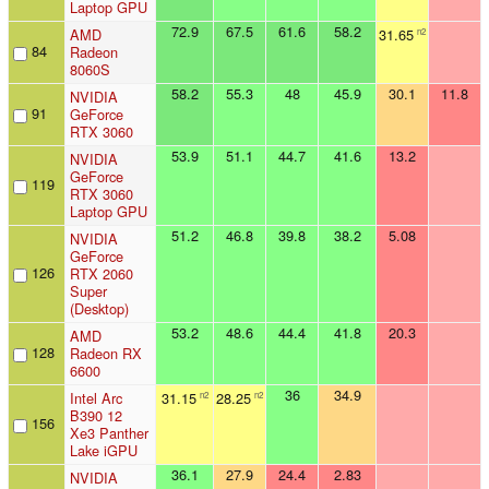
Laptop GPU
72.9
67.5
61.6
58.2
AMD
31.65
n2
84
Radeon
8060S
58.2
55.3
48
45.9
30.1
11.8
NVIDIA
91
GeForce
RTX 3060
53.9
51.1
44.7
41.6
13.2
NVIDIA
GeForce
119
RTX 3060
Laptop GPU
51.2
46.8
39.8
38.2
5.08
NVIDIA
GeForce
126
RTX 2060
Super
(Desktop)
53.2
48.6
44.4
41.8
20.3
AMD
128
Radeon RX
6600
36
34.9
Intel Arc
31.15
28.25
n2
n2
B390 12
156
Xe3 Panther
Lake iGPU
36.1
27.9
24.4
2.83
NVIDIA