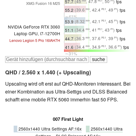
57.7
(45
, 47.8
, 50
)
fps
min
P0.1
P1
XMG Fusion 16 M25
∼41%
55.2
(39.6
, 42.4
, 49
)
fps
min
P0.1
P1
∼41%
53.9
(8.32
, 42.1
, 45
)
fps
min
P0.1
P1
NVIDIA GeForce RTX 3060
∼33%
51.1
(34.4
, 41
, 43
)
fps
min
P0.1
P1
Laptop GPU, i7-12700H
∼34%
44.7
(36.3
, 37.6
, 39
)
fps
min
P0.1
P1
Lenovo Legion 5 Pro 16IAH7H
∼32%
41.6
(34.4
, 34.9
, 36.6
)
fps
min
P0.1
P1
∼31%
QHD / 2.560 x 1.440 (+ Upscaling)
Upscaling wird oft erst auf QHD-Monitoren interessant. Bei
einer Kombination aus Ultra-Settigs und DLSS Balanced
schafft eine mobile RTX 5060 immerhin fast 50 FPS.
007 First Light
2560x1440 Ultra Settings AF:16x
2560x1440 Ultra