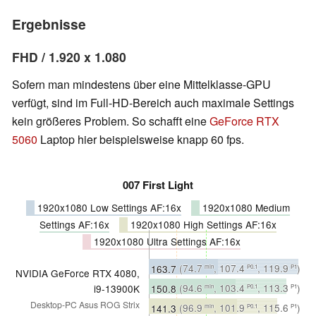
Ergebnisse
FHD / 1.920 x 1.080
Sofern man mindestens über eine Mittelklasse-GPU
verfügt, sind im Full-HD-Bereich auch maximale Settings
kein größeres Problem. So schafft eine
GeForce RTX
5060
Laptop hier beispielsweise knapp 60 fps.
007 First Light
1920x1080 Low Settings AF:16x
1920x1080 Medium
Settings AF:16x
1920x1080 High Settings AF:16x
1920x1080 Ultra Settings AF:16x
163.7
(74.7
, 107.4
, 119.9
)
min
P0.1
P1
NVIDIA GeForce RTX 4080,
fps
∼100%
150.8
(94.6
, 103.4
, 113.3
)
i9-13900K
min
P0.1
P1
fps
∼100%
Desktop-PC Asus ROG Strix
141.3
(96.9
, 101.9
, 115.6
)
min
P0.1
P1