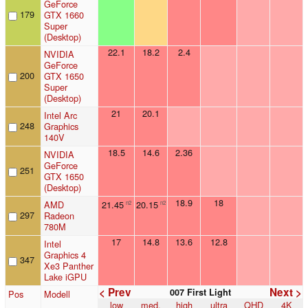
GeForce
179
GTX 1660
Super
(Desktop)
22.1
18.2
2.4
NVIDIA
GeForce
200
GTX 1650
Super
(Desktop)
21
20.1
Intel Arc
248
Graphics
140V
18.5
14.6
2.36
NVIDIA
GeForce
251
GTX 1650
(Desktop)
18.9
18
AMD
21.45
20.15
n2
n2
297
Radeon
780M
17
14.8
13.6
12.8
Intel
Graphics 4
347
Xe3 Panther
Lake iGPU
< Prev
Next >
007 First Light
Pos
Modell
low
med.
high
ultra
QHD
4K