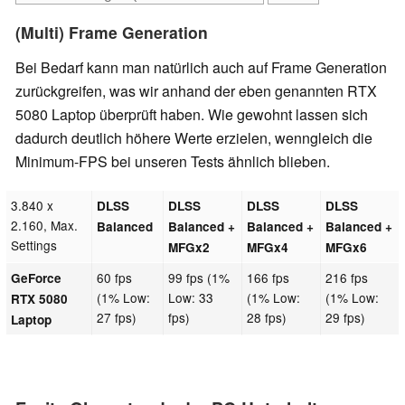
(Multi) Frame Generation
Bei Bedarf kann man natürlich auch auf Frame Generation
zurückgreifen, was wir anhand der eben genannten RTX
5080 Laptop überprüft haben. Wie gewohnt lassen sich
dadurch deutlich höhere Werte erzielen, wenngleich die
Minimum-FPS bei unseren Tests ähnlich blieben.
3.840 x
DLSS
DLSS
DLSS
DLSS
2.160, Max.
Balanced
Balanced +
Balanced +
Balanced +
Settings
MFGx2
MFGx4
MFGx6
60 fps
99 fps (1%
166 fps
216 fps
GeForce
(1% Low:
Low: 33
(1% Low:
(1% Low:
RTX 5080
27 fps)
fps)
28 fps)
29 fps)
Laptop