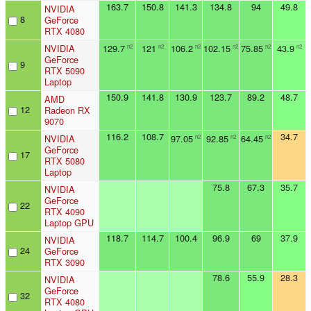
163.7
150.8
141.3
134.8
94
49.8
NVIDIA
8
GeForce
RTX 4080
NVIDIA
129.7
121
106.2
102.15
75.85
43.9
n2
n2
n2
n2
n2
n2
GeForce
9
RTX 5090
Laptop
150.9
141.8
130.9
123.7
89.2
48.7
AMD
12
Radeon RX
9070
116.2
108.7
34.7
NVIDIA
97.05
92.85
64.45
n2
n2
n2
GeForce
17
RTX 5080
Laptop
75.8
67.3
35.7
NVIDIA
GeForce
22
RTX 4090
Laptop GPU
118.7
114.7
100.4
96.9
69
37.9
NVIDIA
24
GeForce
RTX 3090
78.6
55.9
28.3
NVIDIA
GeForce
32
RTX 4080