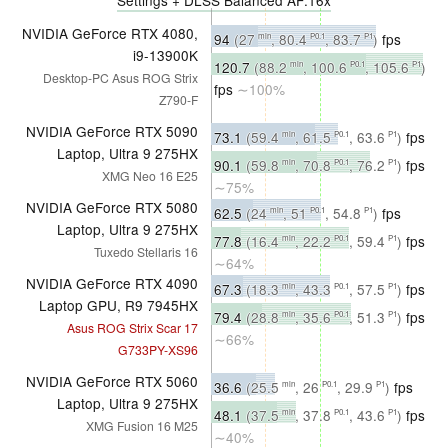
Settings + DLSS Balanced AF:16x
NVIDIA GeForce RTX 4080,
94
(27
, 80.4
, 83.7
)
fps
min
P0.1
P1
i9-13900K
∼100%
120.7
(88.2
, 100.6
, 105.6
)
min
P0.1
P1
Desktop-PC Asus ROG Strix
fps
∼100%
Z790-F
NVIDIA GeForce RTX 5090
73.1
(59.4
, 61.5
, 63.6
)
fps
min
P0.1
P1
Laptop, Ultra 9 275HX
∼78%
90.1
(59.8
, 70.8
, 76.2
)
fps
min
P0.1
P1
XMG Neo 16 E25
∼75%
NVIDIA GeForce RTX 5080
62.5
(24
, 51
, 54.8
)
fps
min
P0.1
P1
Laptop, Ultra 9 275HX
∼66%
77.8
(16.4
, 22.2
, 59.4
)
fps
min
P0.1
P1
Tuxedo Stellaris 16
∼64%
NVIDIA GeForce RTX 4090
67.3
(18.3
, 43.3
, 57.5
)
fps
min
P0.1
P1
Laptop GPU, R9 7945HX
∼72%
79.4
(28.8
, 35.6
, 51.3
)
fps
min
P0.1
P1
Asus ROG Strix Scar 17
∼66%
G733PY-XS96
NVIDIA GeForce RTX 5060
36.6
(25.5
, 26
, 29.9
)
fps
min
P0.1
P1
Laptop, Ultra 9 275HX
∼39%
48.1
(37.5
, 37.8
, 43.6
)
fps
min
P0.1
P1
XMG Fusion 16 M25
∼40%