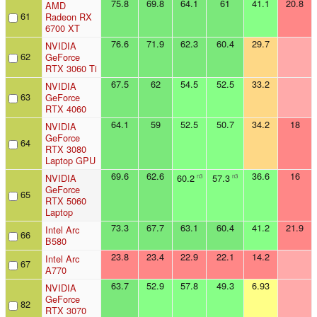
75.8
69.8
64.1
61
41.1
20.8
AMD
61
Radeon RX
6700 XT
76.6
71.9
62.3
60.4
29.7
NVIDIA
62
GeForce
RTX 3060 Ti
67.5
62
54.5
52.5
33.2
NVIDIA
63
GeForce
RTX 4060
64.1
59
52.5
50.7
34.2
18
NVIDIA
GeForce
64
RTX 3080
Laptop GPU
69.6
62.6
36.6
16
NVIDIA
60.2
57.3
n3
n3
GeForce
65
RTX 5060
Laptop
73.3
67.7
63.1
60.4
41.2
21.9
Intel Arc
66
B580
23.8
23.4
22.9
22.1
14.2
Intel Arc
67
A770
63.7
52.9
57.8
49.3
6.93
NVIDIA
GeForce
82
RTX 3070