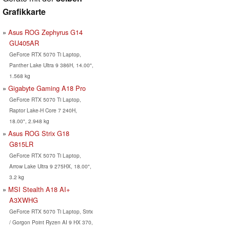
Grafikkarte
Asus ROG Zephyrus G14
GU405AR
GeForce RTX 5070 Ti Laptop,
Panther Lake Ultra 9 386H, 14.00",
1.568 kg
Gigabyte Gaming A18 Pro
GeForce RTX 5070 Ti Laptop,
Raptor Lake-H Core 7 240H,
18.00", 2.948 kg
Asus ROG Strix G18
G815LR
GeForce RTX 5070 Ti Laptop,
Arrow Lake Ultra 9 275HX, 18.00",
3.2 kg
MSI Stealth A18 AI+
A3XWHG
GeForce RTX 5070 Ti Laptop, Strix
/ Gorgon Point Ryzen AI 9 HX 370,