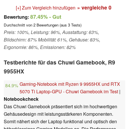
» vergleiche
0
[+] Zum Vergleich hinzufügen
87.45%
- Gut
Bewertung:
Durchschnitt von
2
Bewertungen (aus
3
Tests)
Preis: 100%, Leistung: 96%, Ausstattung: 63%,
Bildschirm: 87% Mobilität: 61%, Gehäuse: 83%,
Ergonomie: 86%, Emissionen: 82%
Testberichte für das Chuwi Gamebook, R9
9955HX
Gaming-Notebook mit Ryzen 9 9955HX und RTX
84.9%
5070 Ti Laptop-GPU - Chuwi Gamebook im Test
|
Notebookcheck
Das Chuwi Gamebook präsentiert sich im hochwertigen
Gehäusedesign mit leistungsstärkeren Komponenten.
Somit nähert sich der Laptop funktional und optisch den
höherklassigen Gaming-Modellen an. Die Performance