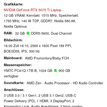
Grafikkarte
NVIDIA GeForce RTX 5070 Ti Laptop
-
12 GB VRAM, Kerntakt: 1515 MHz, Speichertakt:
1750 MHz, 140 W TDP, GDDR7, Nvidia 580.88,
Nvidia Optimus
RAM
32 GB
, DDR5-5600, Dual-Channel
Bildschirm
16.00 Zoll 16:10, 2560 x 1600 Pixel 189 PPI,
BOE0D55, IPS, 300 Hz
Mainboard
AMD Promontory/Bixby FCH
Massenspeicher
YMTC PC41Q-1TB-B, 1024 GB
, 900 GB
verfügbar
Soundkarte
AMD Zen - Audio Processor - HD Audio Controller
Anschlüsse
3 USB 3.0 / 3.1 Gen1, 2 USB 3.1 Gen2, USB-C
Power Delivery (PD), 1 HDMI, 3 DisplayPort, 2
Kensington Lock, Audio Anschlüsse: 3.5mm combo-