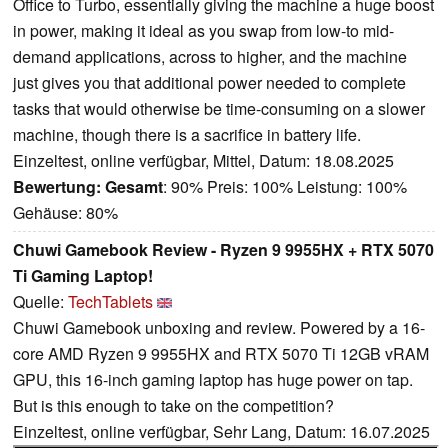
Office to Turbo, essentially giving the machine a huge boost
in power, making it ideal as you swap from low-to mid-
demand applications, across to higher, and the machine
just gives you that additional power needed to complete
tasks that would otherwise be time-consuming on a slower
machine, though there is a sacrifice in battery life.
Einzeltest, online verfügbar, Mittel, Datum: 18.08.2025
Bewertung:
Gesamt
: 90% Preis: 100% Leistung: 100%
Gehäuse: 80%
Chuwi Gamebook Review - Ryzen 9 9955HX + RTX 5070
Ti Gaming Laptop!
Quelle:
TechTablets
Chuwi Gamebook unboxing and review. Powered by a 16-
core AMD Ryzen 9 9955HX and RTX 5070 Ti 12GB vRAM
GPU, this 16-inch gaming laptop has huge power on tap.
But is this enough to take on the competition?
Einzeltest, online verfügbar, Sehr Lang, Datum: 16.07.2025