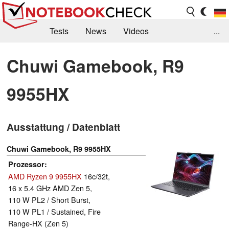
Tests
News
Videos
...
Benchmarks & Tech
Externe Tests
Chuwi Gamebook, R9
Kaufberatung
Deals
Suche
Jobs
9955HX
Forum
Ausstattung / Datenblatt
Chuwi Gamebook, R9 9955HX
Prozessor
AMD Ryzen 9 9955HX
16c/32t,
16 x 5.4 GHz AMD Zen 5,
110 W PL2 / Short Burst,
110 W PL1 / Sustained, Fire
Range-HX (Zen 5)