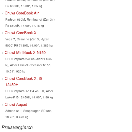
R5 6600H, 16.00", 1.35 kg
Chuwi CoreBook Air
Radeon 660M, Rembrandt (Zen 3+)
R5 6600H, 14.00", 1.016 kg
Chuwi CoreBook X
Vega 7, Cezanne (Zen 3, Ryzen
5000) R5 7430U, 14.00", 1.385 kg
Chuwi MiniBook X N150
UHD Graphics 24EUs (Alder Lake-
N), Alder Lake-N Processor N150,
10.51", 920 kg
Chuwi CoreBook X, i5-
12450H
UHD Graphics Xe G4 48EUs, Alder
Lake-P i5-12450H, 14.00", 1.36 kg
Chuwi Aupad
Adreno 610, Snapdragon SD 685,
10.95", 0.493 kg
Preisvergleich