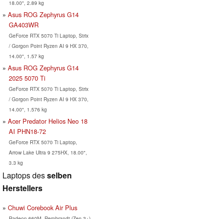
18.00", 2.89 kg
Asus ROG Zephyrus G14
GA403WR
GeForce RTX 5070 Ti Laptop, Strix
/ Gorgon Point Ryzen AI 9 HX 370,
14.00", 1.57 kg
Asus ROG Zephyrus G14
2025 5070 Ti
GeForce RTX 5070 Ti Laptop, Strix
/ Gorgon Point Ryzen AI 9 HX 370,
14.00", 1.576 kg
Acer Predator Helios Neo 18
AI PHN18-72
GeForce RTX 5070 Ti Laptop,
Arrow Lake Ultra 9 275HX, 18.00",
3.3 kg
Laptops des
selben
Herstellers
Chuwi Corebook Air Plus
Radeon 660M, Rembrandt (Zen 3+)