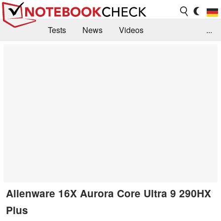
Tests
News
Videos
...
Benchmarks & Tech
Externe Tests
Kaufberatung
Deals
Suche
Jobs
Forum
Alienware 16X Aurora Core Ultra 9 290HX
Plus