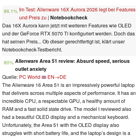
Im Test: Alienware 16X Aurora 2026 legt bei Features
86.1%
und Preis zu
|
Notebookcheck
Das 16X Aurora kann jetzt mit weiteren Features wie OLED
und der GeForce RTX 5070 Ti konfiguriert werden. Doch das
hat seinen Preis... Ob dieser gerechtfertigt ist, klärt unser
Notebookcheck-Testbericht.
Alienware Area 51 review: Absurd speed, serious
80%
outlet anxiety
Quelle:
PC World
EN→DE
The Alienware 16 Area 51 is an impressively powerful laptop
that delivers across multiple aspects of performance. It has an
incredible CPU, a respectable GPU, a healthy amount of
RAM and a fast solid state drive. The model I reviewed also
had a beautiful OLED display and a mechanical keyboard.
Unfortunately, the Area 51 with the OLED display also
struggles with short battery life, and the laptop’s design is a