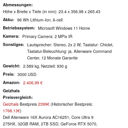
Abmessungen
Höhe x Breite x Tiefe (in mm): 23.4 x 356.98 x 265.43
Akku
96 Wh Lithium-Ion, 6-cell
Betriebssystem
Microsoft Windows 11 Home
Kamera
Primary Camera: 2 MPix IR
Sonstiges
Lautsprecher: Stereo, 2x 2 W, Tastatur: Chiclet,
Tastatur-Beleuchtung: ja, Alienware Command
Center, 12 Monate Garantie
Gewicht
2.589 kg, Netzteil: 930 g
Preis
3000 USD
Amazon
2.406,99 €
Geizhals
Preisvergleich
Geizhals
Bestpreis
2399€
(Historischer Bestpreis:
1768.13€
)
Dell Alienware 16X Aurora AC16251, Core Ultra 9
275HX, 32GB RAM, 2TB SSD, GeForce RTX 5070,