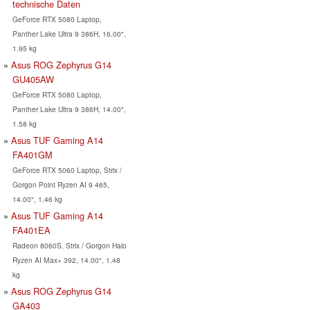
technische Daten
GeForce RTX 5080 Laptop,
Panther Lake Ultra 9 386H, 16.00",
1.95 kg
Asus ROG Zephyrus G14
GU405AW
GeForce RTX 5080 Laptop,
Panther Lake Ultra 9 386H, 14.00",
1.58 kg
Asus TUF Gaming A14
FA401GM
GeForce RTX 5060 Laptop, Strix /
Gorgon Point Ryzen AI 9 465,
14.00", 1.46 kg
Asus TUF Gaming A14
FA401EA
Radeon 8060S, Strix / Gorgon Halo
Ryzen AI Max+ 392, 14.00", 1.48
kg
Asus ROG Zephyrus G14
GA403