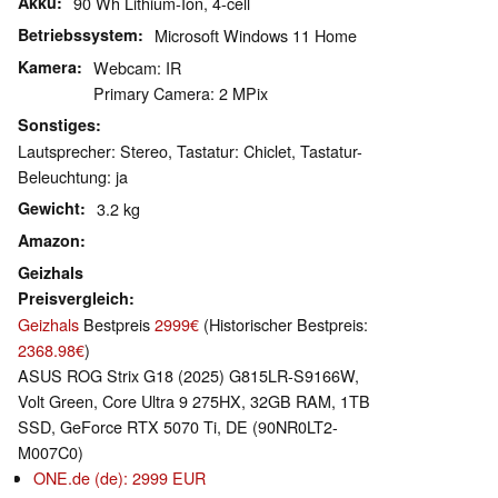
Akku
90 Wh Lithium-Ion, 4-cell
Betriebssystem
Microsoft Windows 11 Home
Kamera
Webcam: IR
Primary Camera: 2 MPix
Sonstiges
Lautsprecher: Stereo, Tastatur: Chiclet, Tastatur-
Beleuchtung: ja
Gewicht
3.2 kg
Amazon
Geizhals
Preisvergleich
Geizhals
Bestpreis
2999€
(Historischer Bestpreis:
2368.98€
)
ASUS ROG Strix G18 (2025) G815LR-S9166W,
Volt Green, Core Ultra 9 275HX, 32GB RAM, 1TB
SSD, GeForce RTX 5070 Ti, DE (90NR0LT2-
M007C0)
ONE.de (de): 2999 EUR