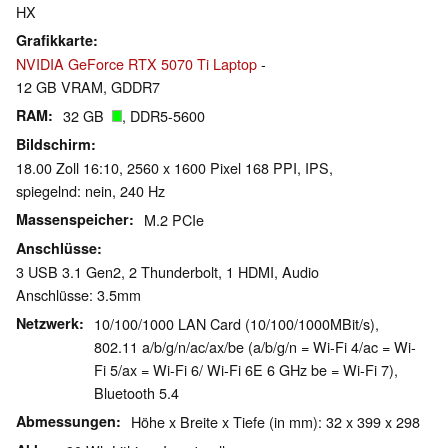
HX
Grafikkarte
NVIDIA GeForce RTX 5070 Ti Laptop
-
12 GB VRAM, GDDR7
RAM
32 GB
, DDR5-5600
Bildschirm
18.00 Zoll 16:10, 2560 x 1600 Pixel 168 PPI, IPS,
spiegelnd: nein, 240 Hz
Massenspeicher
M.2 PCIe
Anschlüsse
3 USB 3.1 Gen2, 2 Thunderbolt, 1 HDMI, Audio
Anschlüsse: 3.5mm
Netzwerk
10/100/1000 LAN Card (10/100/1000MBit/s),
802.11 a/​b/​g/​n/​ac/​ax/​be (a/b/g/n = Wi-Fi 4/ac = Wi-
Fi 5/ax = Wi-Fi 6/ Wi-Fi 6E 6 GHz be = Wi-Fi 7),
Bluetooth 5.4
Abmessungen
Höhe x Breite x Tiefe (in mm): 32 x 399 x 298