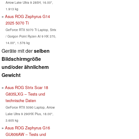
Arrow Lake Ultra 9 285H, 16.00",
1.913 kg
Asus ROG Zephyrus G14
2025 5070 Ti
GeForce RTX 5070 Ti Laptop, Strix
/ Gorgon Point Ryzen AI 9 HX 370,
14.00", 1.576 kg
Geräte mit der
selben
Bildschirmgröße
und/oder ähnlichem
Gewicht
Asus ROG Strix Scar 18
G835LXG – Tests und
technische Daten
GeForce RTX 5090 Laptop, Arrow
Lake Ultra 9 290HX Plus, 18.00",
3.605 kg
Asus ROG Zephyrus G16
GU606AW – Tests und