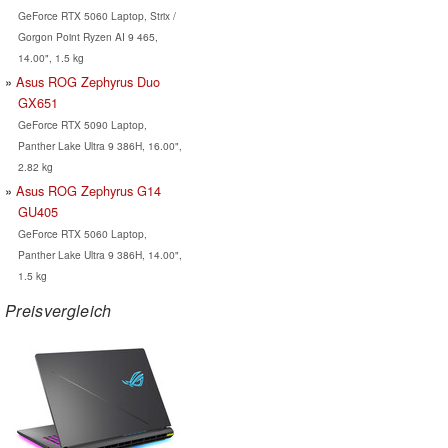
GeForce RTX 5060 Laptop, Strix /
Gorgon Point Ryzen AI 9 465,
14.00", 1.5 kg
Asus ROG Zephyrus Duo
GX651
GeForce RTX 5090 Laptop,
Panther Lake Ultra 9 386H, 16.00",
2.82 kg
Asus ROG Zephyrus G14
GU405
GeForce RTX 5060 Laptop,
Panther Lake Ultra 9 386H, 14.00",
1.5 kg
Preisvergleich