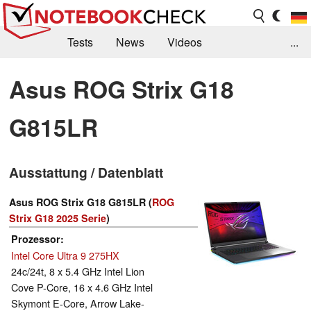
Tests
News
Videos
...
Benchmarks & Tech
Externe Tests
Asus ROG Strix G18
Kaufberatung
Deals
Suche
Jobs
G815LR
Forum
Ausstattung / Datenblatt
Asus ROG Strix G18 G815LR (
ROG
Strix G18 2025 Serie
)
Prozessor
Intel Core Ultra 9 275HX
24c/24t, 8 x 5.4 GHz Intel Lion
Cove P-Core, 16 x 4.6 GHz Intel
Skymont E-Core, Arrow Lake-