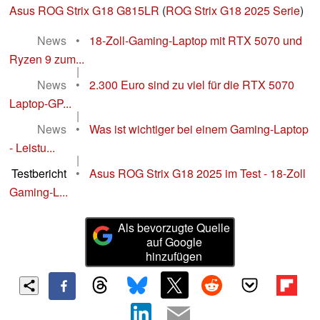
Asus ROG Strix G18 G815LR
(
ROG Strix G18 2025 Serie
)
News
•
18-Zoll-Gaming-Laptop mit RTX 5070 und
Ryzen 9 zum...
|
News
•
2.300 Euro sind zu viel für die RTX 5070
Laptop-GP...
|
News
•
Was ist wichtiger bei einem Gaming-Laptop
- Leistu...
|
Testbericht
•
Asus ROG Strix G18 2025 im Test - 18-Zoll
Gaming-L...
Als bevorzugte Quelle
auf Google
hinzufügen