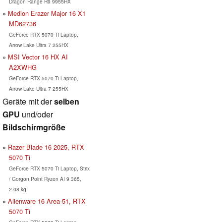
Dragon Range R9 9955HX
Medion Erazer Major 16 X1
MD62736
GeForce RTX 5070 Ti Laptop,
Arrow Lake Ultra 7 255HX
MSI Vector 16 HX AI
A2XWHG
GeForce RTX 5070 Ti Laptop,
Arrow Lake Ultra 7 255HX
Geräte mit der
selben
GPU
und/oder
Bildschirmgröße
Razer Blade 16 2025, RTX
5070 Ti
GeForce RTX 5070 Ti Laptop, Strix
/ Gorgon Point Ryzen AI 9 365,
2.08 kg
Alienware 16 Area-51, RTX
5070 Ti