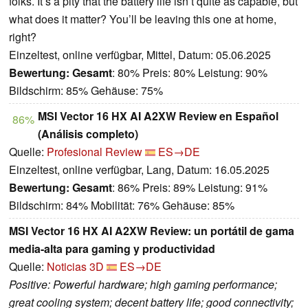
folks. It’s a pity that the battery life isn’t quite as capable, but
what does it matter? You’ll be leaving this one at home,
right?
Einzeltest, online verfügbar, Mittel, Datum: 05.06.2025
Bewertung:
Gesamt
: 80% Preis: 80% Leistung: 90%
Bildschirm: 85% Gehäuse: 75%
MSI Vector 16 HX AI A2XW Review en Español
86%
(Análisis completo)
Quelle:
Profesional Review
ES→DE
Einzeltest, online verfügbar, Lang, Datum: 16.05.2025
Bewertung:
Gesamt
: 86% Preis: 89% Leistung: 91%
Bildschirm: 84% Mobilität: 76% Gehäuse: 85%
MSI Vector 16 HX AI A2XW Review: un portátil de gama
media-alta para gaming y productividad
Quelle:
Noticias 3D
ES→DE
Positive: Powerful hardware; high gaming performance;
great cooling system; decent battery life; good connectivity;