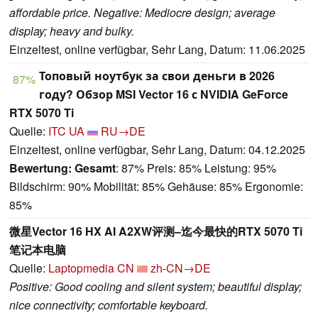
affordable price. Negative: Mediocre design; average
display; heavy and bulky.
Einzeltest, online verfügbar, Sehr Lang, Datum: 11.06.2025
Топовый ноутбук за свои деньги в 2026
87%
году? Обзор MSI Vector 16 с NVIDIA GeForce
RTX 5070 Ti
Quelle:
ITC UA
RU→DE
Einzeltest, online verfügbar, Sehr Lang, Datum: 04.12.2025
Bewertung:
Gesamt
: 87% Preis: 85% Leistung: 95%
Bildschirm: 90% Mobilität: 85% Gehäuse: 85% Ergonomie:
85%
微星Vector 16 HX AI A2XW评测–迄今最快的RTX 5070 Ti
笔记本电脑
Quelle:
Laptopmedia CN
zh-CN→DE
Positive: Good cooling and silent system; beautiful display;
nice connectivity; comfortable keyboard.