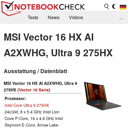
Tests
News
Videos
...
Benchmarks & Tech
Externe Tests
MSI Vector 16 HX AI
Kaufberatung
Deals
Suche
Jobs
A2XWHG, Ultra 9 275HX
Forum
Ausstattung / Datenblatt
MSI Vector 16 HX AI A2XWHG, Ultra 9
275HX (
Vector 16 Serie
)
Prozessor
Intel Core Ultra 9 275HX
24c/24t, 8 x 5.4 GHz Intel Lion
Cove P-Core, 16 x 4.6 GHz Intel
Skymont E-Core, Arrow Lake-