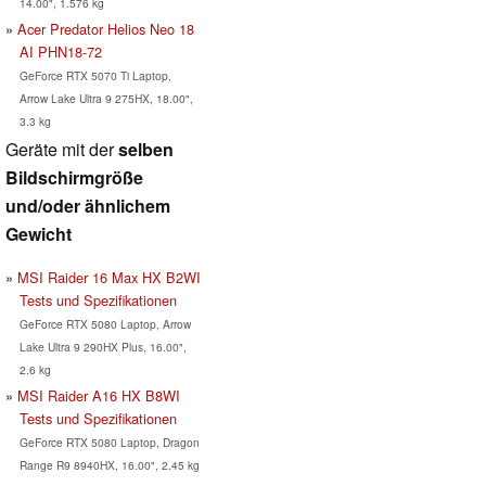
14.00", 1.576 kg
Acer Predator Helios Neo 18
AI PHN18-72
GeForce RTX 5070 Ti Laptop,
Arrow Lake Ultra 9 275HX, 18.00",
3.3 kg
Geräte mit der
selben
Bildschirmgröße
und/oder ähnlichem
Gewicht
MSI Raider 16 Max HX B2WI
Tests und Spezifikationen
GeForce RTX 5080 Laptop, Arrow
Lake Ultra 9 290HX Plus, 16.00",
2.6 kg
MSI Raider A16 HX B8WI
Tests und Spezifikationen
GeForce RTX 5080 Laptop, Dragon
Range R9 8940HX, 16.00", 2.45 kg