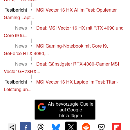
|
Testbericht
•
MSI Vector 16 HX AI im Test: Opulenter
Gaming-Lapt...
|
News
•
Deal: MSI Vector 16 HX mit RTX 4090 und
Core i9 fü...
|
News
•
MSI Gaming-Notebook mit Core i9,
GeForce RTX 4090,...
|
News
•
Deal: Günstigster RTX-4080-Gamer MSI
Vector GP78HX...
|
Testbericht
•
MSI Vector 16 HX Laptop im Test: Titan-
Leistung un...
Als bevorzugte Quelle
auf Google
hinzufügen