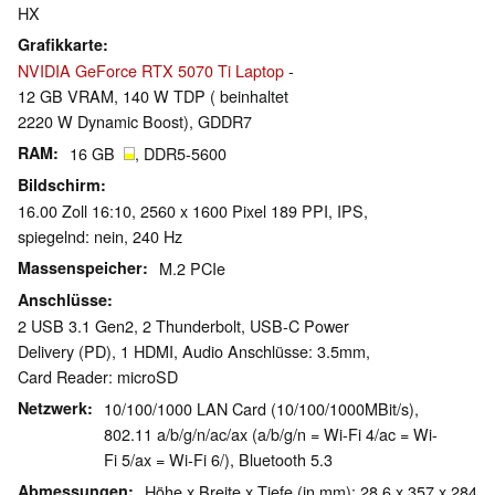
HX
Grafikkarte
NVIDIA GeForce RTX 5070 Ti Laptop
-
12 GB VRAM, 140 W TDP ( beinhaltet
2220 W Dynamic Boost), GDDR7
RAM
16 GB
, DDR5-5600
Bildschirm
16.00 Zoll 16:10, 2560 x 1600 Pixel 189 PPI, IPS,
spiegelnd: nein, 240 Hz
Massenspeicher
M.2 PCIe
Anschlüsse
2 USB 3.1 Gen2, 2 Thunderbolt, USB-C Power
Delivery (PD), 1 HDMI, Audio Anschlüsse: 3.5mm,
Card Reader: microSD
Netzwerk
10/100/1000 LAN Card (10/100/1000MBit/s),
802.11 a/b/g/n/ac/ax (a/b/g/n = Wi-Fi 4/ac = Wi-
Fi 5/ax = Wi-Fi 6/), Bluetooth 5.3
Abmessungen
Höhe x Breite x Tiefe (in mm): 28.6 x 357 x 284