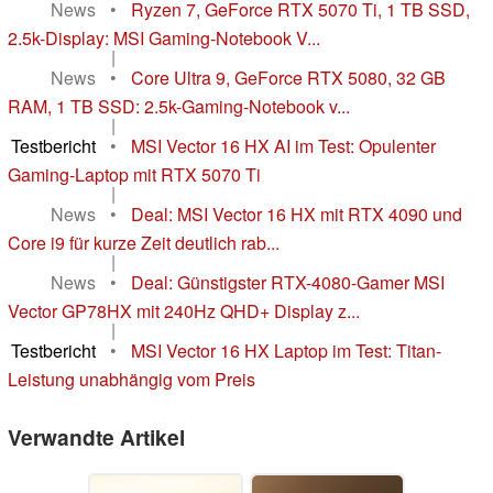
News
•
Ryzen 7, GeForce RTX 5070 Ti, 1 TB SSD,
2.5k-Display: MSI Gaming-Notebook V...
|
News
•
Core Ultra 9, GeForce RTX 5080, 32 GB
RAM, 1 TB SSD: 2.5k-Gaming-Notebook v...
|
Testbericht
•
MSI Vector 16 HX AI im Test: Opulenter
Gaming-Laptop mit RTX 5070 Ti
|
News
•
Deal: MSI Vector 16 HX mit RTX 4090 und
Core i9 für kurze Zeit deutlich rab...
|
News
•
Deal: Günstigster RTX-4080-Gamer MSI
Vector GP78HX mit 240Hz QHD+ Display z...
|
Testbericht
•
MSI Vector 16 HX Laptop im Test: Titan-
Leistung unabhängig vom Preis
Verwandte Artikel