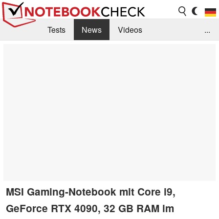
Tests
News
Videos
...
Benchmarks & Tech
Externe Tests
Kaufberatung
Deals
Suche
Jobs
Forum
MSI Gaming-Notebook mit Core i9,
GeForce RTX 4090, 32 GB RAM im