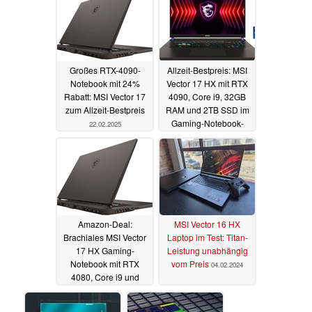
Großes RTX-4090-
Allzeit-Bestpreis: MSI
Notebook mit 24%
Vector 17 HX mit RTX
Rabatt: MSI Vector 17
4090, Core i9, 32GB
zum Allzeit-Bestpreis
RAM und 2TB SSD im
Gaming-Notebook-
22.02.2025
Deal
23.08.2024
Amazon-Deal:
MSI Vector 16 HX
Brachiales MSI Vector
Laptop im Test: Titan-
17 HX Gaming-
Leistung unabhängig
Notebook mit RTX
vom Preis
04.02.2024
4080, Core i9 und
32GB RAM um 500
Euro reduziert
04.03.2024