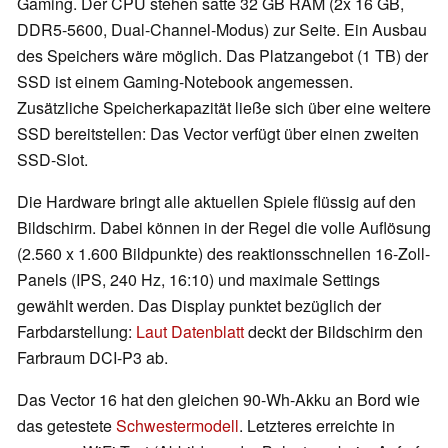
Gaming. Der CPU stehen satte 32 GB RAM (2x 16 GB,
DDR5-5600, Dual-Channel-Modus) zur Seite. Ein Ausbau
des Speichers wäre möglich. Das Platzangebot (1 TB) der
SSD ist einem Gaming-Notebook angemessen.
Zusätzliche Speicherkapazität ließe sich über eine weitere
SSD bereitstellen: Das Vector verfügt über einen zweiten
SSD-Slot.
Die Hardware bringt alle aktuellen Spiele flüssig auf den
Bildschirm. Dabei können in der Regel die volle Auflösung
(2.560 x 1.600 Bildpunkte) des reaktionsschnellen 16-Zoll-
Panels (IPS, 240 Hz, 16:10) und maximale Settings
gewählt werden. Das Display punktet bezüglich der
Farbdarstellung:
Laut Datenblatt
deckt der Bildschirm den
Farbraum DCI-P3 ab.
Das Vector 16 hat den gleichen 90-Wh-Akku an Bord wie
das getestete
Schwestermodell
. Letzteres erreichte in