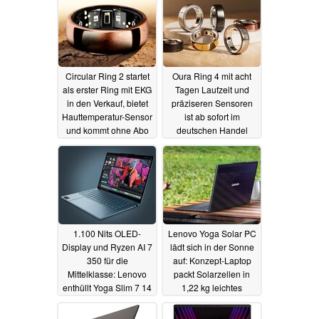
Circular Ring 2 startet
Oura Ring 4 mit acht
als erster Ring mit EKG
Tagen Laufzeit und
in den Verkauf, bietet
präziseren Sensoren
Hauttemperatur-Sensor
ist ab sofort im
und kommt ohne Abo
deutschen Handel
aus
erhältlich
05.03.2025
03.03.2025
1.100 Nits OLED-
Lenovo Yoga Solar PC
Display und Ryzen AI 7
lädt sich in der Sonne
350 für die
auf: Konzept-Laptop
Mittelklasse: Lenovo
packt Solarzellen in
enthüllt Yoga Slim 7 14
1,22 kg leichtes
Gen 10
Gehäuse
03.03.2025
03.03.2025