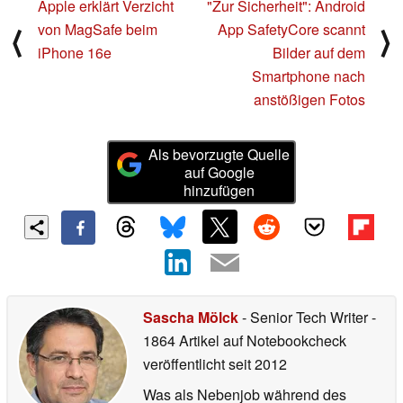
Apple erklärt Verzicht
"Zur Sicherheit": Android
von MagSafe beim
App SafetyCore scannt
⟨
⟩
iPhone 16e
Bilder auf dem
Smartphone nach
anstößigen Fotos
Als bevorzugte Quelle
auf Google
hinzufügen
Sascha Mölck
- Senior Tech Writer
-
1864 Artikel auf Notebookcheck
veröffentlicht
seit 2012
Was als Nebenjob während des