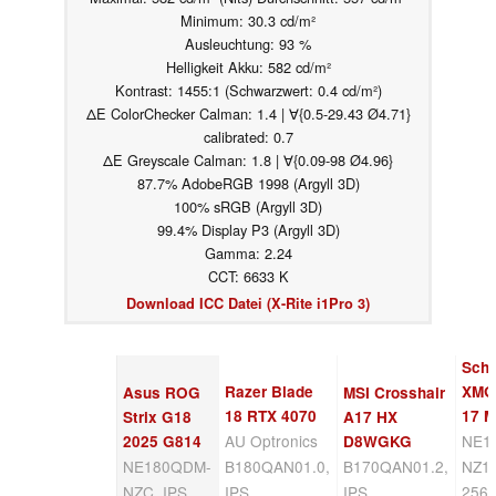
Minimum: 30.3 cd/m²
Ausleuchtung: 93 %
Helligkeit Akku: 582 cd/m²
Kontrast: 1455:1 (Schwarzwert: 0.4 cd/m²)
ΔE ColorChecker Calman: 1.4 | ∀{0.5-29.43 Ø4.71}
calibrated: 0.7
ΔE Greyscale Calman: 1.8 | ∀{0.09-98 Ø4.96}
87.7% AdobeRGB 1998 (Argyll 3D)
100% sRGB (Argyll 3D)
99.4% Display P3 (Argyll 3D)
Gamma: 2.24
CCT: 6633 K
Download ICC Datei (X-Rite i1Pro 3)
Sch
Razer Blade
XMG
Asus ROG
MSI Crosshair
18 RTX 4070
17 
Strix G18
A17 HX
AU Optronics
NE1
2025 G814
D8WGKG
NE180QDM-
B180QAN01.0,
B170QAN01.2,
NZ1,
NZC, IPS,
IPS,
IPS,
2560