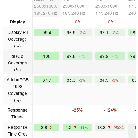
2560x1600,
2560x1600,
2560x1600,
17.3
18", 240 Hz
18", 240 Hz
17", 240 Hz
240 
Display
-2%
-2%
Display P3
99.4
96.9
97.1
98.
-3%
-2%
Coverage
(%)
sRGB
100
99.8
99.9
99.
0%
0%
Coverage
(%)
AdobeRGB
87.7
85.3
84.9
8
-3%
-3%
1998
Coverage
(%)
Response
-25%
-124%
-
Times
Response
3.8
4.2
13.3
1
?
?
?
-11%
-250%
Time Grey
-