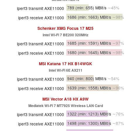
789
(min: 655)
MBit/s
∼45%
iperf3 transmit AXE11000
1686
(min: 1663)
MBit/s
∼98%
iperf3 receive AXE11000
Schenker XMG Focus 17 M25
Intel Wi-Fi 7 BE200 320MHz
1685
(min: 1591)
MBit/s
∼97%
iperf3 transmit AXE11000
1680
(min: 1645)
MBit/s
∼98%
iperf3 receive AXE11000
MSI Katana 17 HX B14WGK
Intel Wi-Fi 6E AX211
940
(min: 800)
MBit/s
∼54%
iperf3 transmit AXE11000
1639
(min: 1558)
MBit/s
∼96%
iperf3 receive AXE11000
MSI Vector A18 HX A9W
Mediatek Wi-Fi 7 MT7925 Wireless LAN Card
1322
(min: 1213)
MBit/s
∼76%
iperf3 transmit AXE11000
1498
(min: 1300)
MBit/s
∼87%
iperf3 receive AXE11000