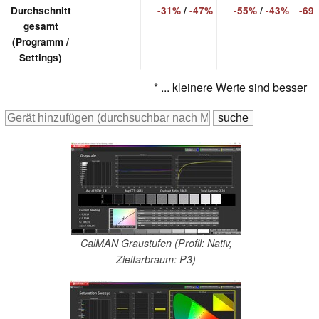
Durchschnitt
-31%
/
-47%
-55%
/
-43%
-69
gesamt
(Programm /
Settings)
* ... kleinere Werte sind besser
CalMAN Graustufen (Profil: Nativ,
Zielfarbraum: P3)