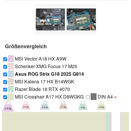
Größenvergleich
MSI Vector A18 HX A9W
Schenker XMG Focus 17 M25
Asus ROG Strix G18 2025 G814
MSI Katana 17 HX B14WGK
Razer Blade 18 RTX 4070
MSI Crosshair A17 HX D8WGKG
DIN A4
❌
2.8 kg
2.7 kg
2.9 kg
2.9 kg
3 kg
3.5 kg