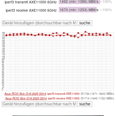
1492
(min: 1386)
MBit/s
∼100%
iperf3 transmit AXE11000 6GHz
1670
(min: 1253)
MBit/s
∼100%
iperf3 receive AXE11000 6GHz
1800
1750
1700
1650
1600
1550
1500
1450
1400
1350
1300
1250
1200
1150
1100
1050
1000
950
900
850
800
750
700
650
600
550
500
450
400
350
300
250
200
150
100
50
0
Asus ROG Strix G18 2025 G814
; iperf3 transmit AXE11000:
Ø1746 (1671-1824) MBit/s
Asus ROG Strix G18 2025 G814
; iperf3 receive AXE11000:
Ø1714 (1645-1732) MBit/s