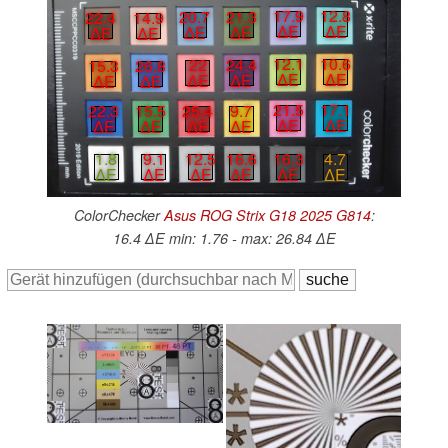
17.9
12.8
20.7
21.3
22.4
14.9
∆E
∆E
∆E
∆E
∆E
∆E
12.1
10.6
22
24.4
15.3
26.8
∆E
∆E
∆E
∆E
∆E
∆E
21.5
17.1
25.4
9.7
22.3
15.5
∆E
∆E
∆E
∆E
∆E
∆E
16.3
4.7
12.5
16.6
1.8
9.1
∆E
∆E
∆E
∆E
∆E
∆E
ColorChecker
Asus ROG Strix G18 2025 G814
:
16.4 ∆E min: 1.76 - max: 26.84 ∆E