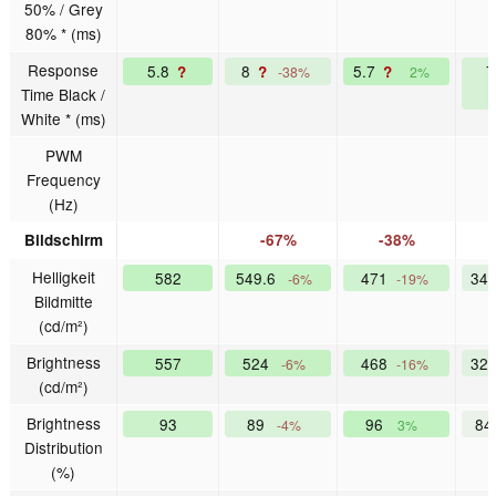
50% / Grey
80% * (ms)
Response
5.8
8
5.7
7
?
?
?
-38%
2%
Time Black /
White * (ms)
PWM
Frequency
(Hz)
Bildschirm
-67%
-38%
Helligkeit
582
549.6
471
34
-6%
-19%
Bildmitte
(cd/m²)
Brightness
557
524
468
32
-6%
-16%
(cd/m²)
Brightness
93
89
96
8
-4%
3%
Distribution
(%)