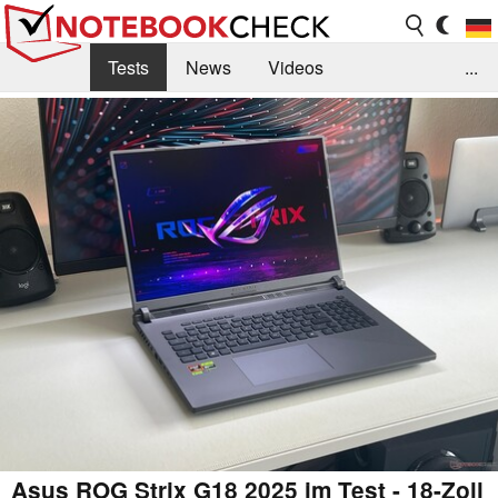
Tests
News
Videos
...
Benchmarks & Tech
Externe Tests
Kaufberatung
Deals
Suche
Jobs
Forum
Asus ROG Strix G18 2025 im Test - 18-Zoll