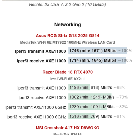
Rechts: 2x USB-A 3.2 Gen.2 (10 GBit/s)
Networking
Asus ROG Strix G18 2025 G814
MediaTek Wi-Fi 6E MT7922 160MHz Wireless LAN Card
1746
(min: 1671)
MBit/s
∼100%
iperf3 transmit AXE11000
1714
(min: 1645)
MBit/s
∼100%
iperf3 receive AXE11000
Razer Blade 18 RTX 4070
Intel Wi-Fi 6E AX211
1196
(min: 618)
MBit/s
∼68%
iperf3 transmit AXE11000
1362
(min: 1249)
MBit/s
∼79%
iperf3 receive AXE11000
1230
(min: 1091)
MBit/s
∼82%
iperf3 transmit AXE11000 6GHz
1516
(min: 769)
MBit/s
∼91%
iperf3 receive AXE11000 6GHz
MSI Crosshair A17 HX D8WGKG
MediaTek RZ616