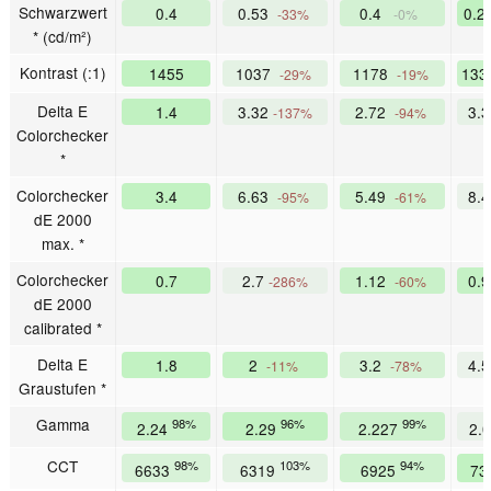
Schwarzwert
0.4
0.53
0.4
0.2
-33%
-0%
* (cd/m²)
Kontrast (:1)
1455
1037
1178
13
-29%
-19%
Delta E
1.4
3.32
2.72
3.
-137%
-94%
Colorchecker
*
Colorchecker
3.4
6.63
5.49
8.
-95%
-61%
dE 2000
max. *
Colorchecker
0.7
2.7
1.12
0.
-286%
-60%
dE 2000
calibrated *
Delta E
1.8
2
3.2
4.
-11%
-78%
Graustufen *
Gamma
98%
96%
99%
2.24
2.29
2.227
2.
CCT
98%
103%
94%
6633
6319
6925
73