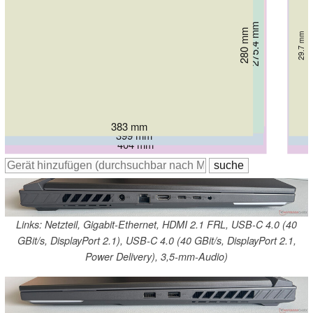
275.4 mm
265 mm
28.5 mm
276 mm
280 mm
21.9 mm
29.7 mm
294 mm
307.5 mm
28 mm
30.8 mm
32.05 mm
402 mm
399.9 mm
398 mm
383 mm
399 mm
404 mm
Links: Netzteil, Gigabit-Ethernet, HDMI 2.1 FRL, USB-C 4.0 (40
GBit/s, DisplayPort 2.1), USB-C 4.0 (40 GBit/s, DisplayPort 2.1,
Power Delivery), 3,5-mm-Audio)