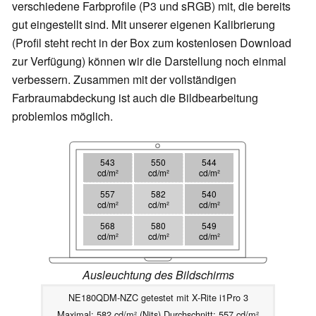
verschiedene Farbprofile (P3 und sRGB) mit, die bereits
gut eingestellt sind. Mit unserer eigenen Kalibrierung
(Profil steht recht in der Box zum kostenlosen Download
zur Verfügung) können wir die Darstellung noch einmal
verbessern. Zusammen mit der vollständigen
Farbraumabdeckung ist auch die Bildbearbeitung
problemlos möglich.
543
550
544
cd/m²
cd/m²
cd/m²
557
582
540
cd/m²
cd/m²
cd/m²
568
580
549
cd/m²
cd/m²
cd/m²
Ausleuchtung des Bildschirms
NE180QDM-NZC getestet mit X-Rite i1Pro 3
Maximal: 582 cd/m² (Nits) Durchschnitt: 557 cd/m²