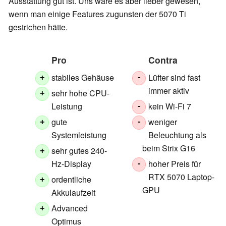
Ausstattung gut ist. Uns wäre es aber lieber gewesen,
wenn man einige Features zugunsten der 5070 Ti
gestrichen hätte.
Pro
Contra
stabiles Gehäuse
Lüfter sind fast
+
-
immer aktiv
sehr hohe CPU-
+
Leistung
kein Wi-Fi 7
-
gute
weniger
+
-
Systemleistung
Beleuchtung als
beim Strix G16
sehr gutes 240-
+
Hz-Display
hoher Preis für
-
RTX 5070 Laptop-
ordentliche
+
GPU
Akkulaufzeit
Advanced
+
Optimus