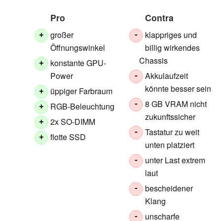
Pro
Contra
großer
klappriges und
+
-
Öffnungswinkel
billig wirkendes
Chassis
konstante GPU-
+
Power
Akkulaufzeit
-
könnte besser sein
üppiger Farbraum
+
8 GB VRAM nicht
-
RGB-Beleuchtung
+
zukunftssicher
2x SO-DIMM
+
Tastatur zu weit
-
flotte SSD
+
unten platziert
unter Last extrem
-
laut
bescheidener
-
Klang
unscharfe
-