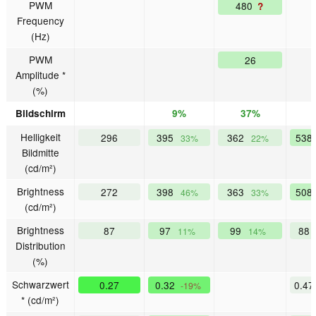
PWM
480
?
Frequency
(Hz)
PWM
26
Amplitude *
(%)
Bildschirm
9%
37%
Helligkeit
296
395
362
538
33%
22%
Bildmitte
(cd/m²)
Brightness
272
398
363
508
46%
33%
(cd/m²)
Brightness
87
97
99
88
11%
14%
Distribution
(%)
Schwarzwert
0.27
0.32
0.4
-19%
* (cd/m²)