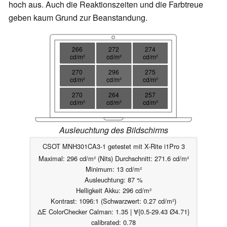
hoch aus. Auch die Reaktionszeiten und die Farbtreue
geben kaum Grund zur Beanstandung.
266
272
274
cd/m²
cd/m²
cd/m²
270
296
275
cd/m²
cd/m²
cd/m²
270
264
257
cd/m²
cd/m²
cd/m²
Ausleuchtung des Bildschirms
CSOT MNH301CA3-1 getestet mit X-Rite i1Pro 3
Maximal: 296 cd/m² (Nits) Durchschnitt: 271.6 cd/m²
Minimum: 13 cd/m²
Ausleuchtung: 87 %
Helligkeit Akku: 296 cd/m²
Kontrast: 1096:1 (Schwarzwert: 0.27 cd/m²)
ΔE ColorChecker Calman: 1.35 | ∀{0.5-29.43 Ø4.71}
calibrated: 0.78