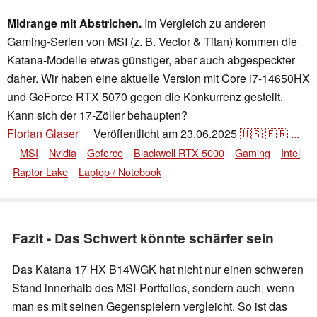
Midrange mit Abstrichen.
Im Vergleich zu anderen
Gaming-Serien von MSI (z. B. Vector & Titan) kommen die
Katana-Modelle etwas günstiger, aber auch abgespeckter
daher. Wir haben eine aktuelle Version mit Core i7-14650HX
und GeForce RTX 5070 gegen die Konkurrenz gestellt.
Kann sich der 17-Zöller behaupten?
Florian Glaser
Veröffentlicht am
23.06.2025
🇺🇸
🇫🇷
...
👁
MSI
Nvidia
Geforce
Blackwell RTX 5000
Gaming
Intel
Raptor Lake
Laptop / Notebook
Fazit - Das Schwert könnte schärfer sein
Das Katana 17 HX B14WGK hat nicht nur einen schweren
Stand innerhalb des MSI-Portfolios, sondern auch, wenn
man es mit seinen Gegenspielern vergleicht. So ist das