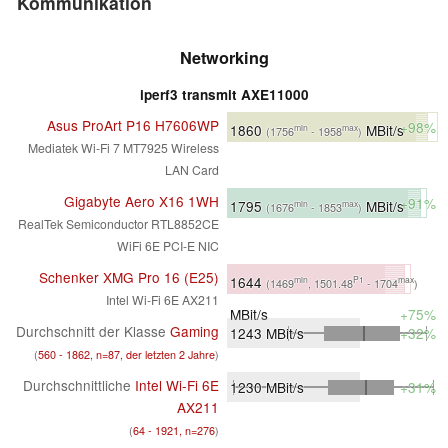
Kommunikation
Networking
iperf3 transmit AXE11000
Asus ProArt P16 H7606WP
+98%
1860
MBit/s
min
max
(1756
- 1958
)
Mediatek Wi-Fi 7 MT7925 Wireless
LAN Card
Gigabyte Aero X16 1WH
+91%
1795
MBit/s
min
max
(1676
- 1853
)
RealTek Semiconductor RTL8852CE
WiFi 6E PCI-E NIC
Schenker XMG Pro 16 (E25)
1644
min
P1
max
(1469
, 1501.48
- 1704
)
Intel Wi-Fi 6E AX211
MBit/s
+75%
Durchschnitt der Klasse
Gaming
1243
MBit/s
+32%
(
560 - 1862, n=87, der letzten 2 Jahre
)
Durchschnittliche
Intel Wi-Fi 6E
1230
MBit/s
+31%
AX211
(
64 - 1921, n=276
)