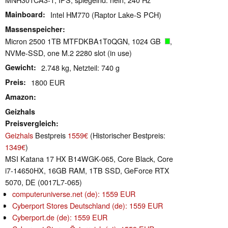
Mainboard
Intel HM770 (Raptor Lake-S PCH)
Massenspeicher
Micron 2500 1TB MTFDKBA1T0QGN, 1024 GB
,
NVMe-SSD, one M.2 2280 slot (in use)
Gewicht
2.748 kg, Netzteil: 740 g
Preis
1800 EUR
Amazon
Geizhals
Preisvergleich
Geizhals
Bestpreis
1559€
(Historischer Bestpreis:
1349€
)
MSI Katana 17 HX B14WGK-065, Core Black, Core
i7-14650HX, 16GB RAM, 1TB SSD, GeForce RTX
5070, DE (0017L7-065)
computeruniverse.net (de): 1559 EUR
Cyberport Stores Deutschland (de): 1559 EUR
Cyberport.de (de): 1559 EUR