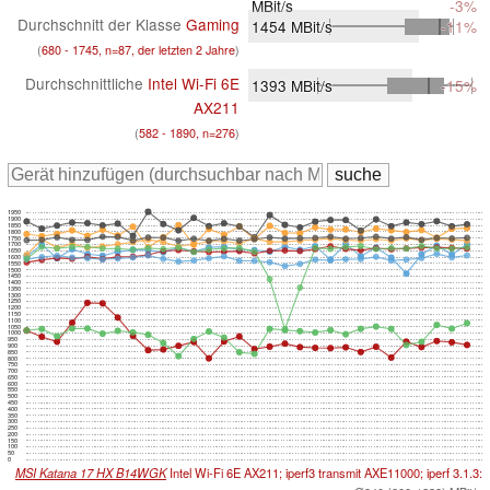
MBit/s
-3%
Durchschnitt der Klasse
Gaming
1454
MBit/s
-11%
(
680 - 1745, n=87, der letzten 2 Jahre
)
Durchschnittliche
Intel Wi-Fi 6E
1393
MBit/s
-15%
AX211
(
582 - 1890, n=276
)
1950
1900
1850
1800
1750
1700
1650
1600
1550
1500
1450
1400
1350
1300
1250
1200
1150
1100
1050
1000
950
900
850
800
750
700
650
600
550
500
450
400
350
300
250
200
150
100
50
0
MSI Katana 17 HX B14WGK
Intel Wi-Fi 6E AX211; iperf3 transmit AXE11000; iperf 3.1.3: