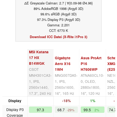
ΔE Greyscale Calman: 2.7 | ∀{0.09-98 Ø4.96}
89% AdobeRGB 1998 (Argyll 3D)
99.6% sRGB (Argyll 3D)
97.3% Display P3 (Argyll 3D)
Gamma: 2.201
CCT: 6770 K
Download ICC Datei (X-Rite i1Pro 3)
MSI Katana
17 HX
Gigabyte
Asus ProArt
Sche
B14WGK
Aero X16
P16
XMG 
CSOT
1WH
H7606WP
(E25)
MNH301CA3-
MNG007DA5-
ATNA60CL10-
NE16
1, IPS,
1, IPS,
0, OLED,
NZL, 
2560x1440,
2560x1600,
2880x1800,
2560
17.3", 240 Hz
16", 165 Hz
16", 120 Hz
16", 
Display
-18%
1%
-
Display P3
97.3
68.7
99.5
74.
-29%
2%
Coverage