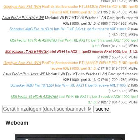
Ø940 (800-1238) MBit/s
Gigabyte Aero X16 1WH
RealTek Semiconductor RTL8852CE WiFi 6E PCI-E NIC; iperf3
transmit AXE11000; iperf 3.1.3:
Ø1795 (1676-1853) MBit/s
Asus ProArt P16 H7606WP
Mediatek Wi-Fi 7 MT7925 Wireless LAN Card; iperf3 transmit
AXE11000; iperf 3.1.3:
Ø1860 (1756-1958) MBit/s
Schenker XMG Pro 16 (E25)
Intel Wi-Fi 6E AX211; iperf3 transmit AXE11000:
Ø1644
(1469-1704) MBit/s
MSI Vector 16 HX AI A2XWHG
Intel Wi-Fi 6E AX211; iperf3 transmit AXE11000; iperf
3.1.3:
Ø989 (817-1078) MBit/s
MSI Katana 17 HX B14WGK
Intel Wi-Fi 6E AX211; iperf3 receive AXE11000; iperf 3.1.3:
Ø1638 (1558-1687) MBit/s
Gigabyte Aero X16 1WH
RealTek Semiconductor RTL8852CE WiFi 6E PCI-E NIC; iperf3
receive AXE11000; iperf 3.1.3:
Ø1718 (1618-1747) MBit/s
Asus ProArt P16 H7606WP
Mediatek Wi-Fi 7 MT7925 Wireless LAN Card; iperf3 receive
AXE11000; iperf 3.1.3:
Ø1746 (1729-1762) MBit/s
Schenker XMG Pro 16 (E25)
Intel Wi-Fi 6E AX211; iperf3 receive AXE11000:
Ø1585
(1529-1625) MBit/s
MSI Vector 16 HX AI A2XWHG
Intel Wi-Fi 6E AX211; iperf3 receive AXE11000; iperf
3.1.3:
Ø1627 (1031-1688) MBit/s
Webcam