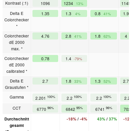
Kontrast (:1)
1096
1234
114
13%
Delta E
1.35
1.3
0.8
1.9
4%
41%
Colorchecker
*
Colorchecker
4.76
2.8
1.8
4
41%
62%
dE 2000
max. *
Colorchecker
0.78
1.4
-79%
dE 2000
calibrated *
Delta E
2.7
1.8
1.3
2.7
33%
52%
Graustufen *
Gamma
100%
100%
100%
2.201
2.2
2.2
2.
CCT
96%
95%
96%
6770
6842
6741
70
Durchschnitt
-18%
/
-4%
43%
/
37%
-12
gesamt