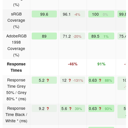
(%)
sRGB
99.6
96.1
100
99.
-4%
0%
Coverage
(%)
AdobeRGB
89
71.2
89.5
75.
-20%
1%
1998
Coverage
(%)
Response
-46%
91%
-
Times
Response
5.2
12
0.63
10
?
?
?
-131%
88%
Time Grey
-1
50% / Grey
80% * (ms)
Response
9.2
5.6
0.63
5
?
?
?
39%
93%
Time Black /
4
White * (ms)