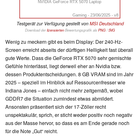
NVIDIA GeForce RTX 5070 Laptop
Gaming - 23/06/2025 - v8
Testgerät zur Verfügung gestellt von
MSI Deutschland
Download der
lizensierten
Bewertungsgrafik als
PNG
/
SVG
Wenig zu meckern gibt es beim Display: Der 240-Hz-
Screen erreicht abseits der dürftigen Helligkeit fast überall
gute Werte. Dass die GeForce RTX 5070 sehr gemischte
Gefühle hinterlässt, liegt derweil eher an Nvidia bzw.
dessen Produktentscheidungen. 8 GB VRAM sind im Jahr
2025 – speziell im Hinblick auf Ressourcenfresser wie
Indiana Jones – einfach nicht mehr zeitgemäß, wobei
GDDR7 die Situation zumindest etwas abmildert.
Ansonsten präsentiert sich der 17-Zöller recht
unspektakulär, sprich, er sticht weder positiv noch negativ
aus der Masse hervor, so dass es am Ende gerade noch
für die Note „Gut“ reicht.