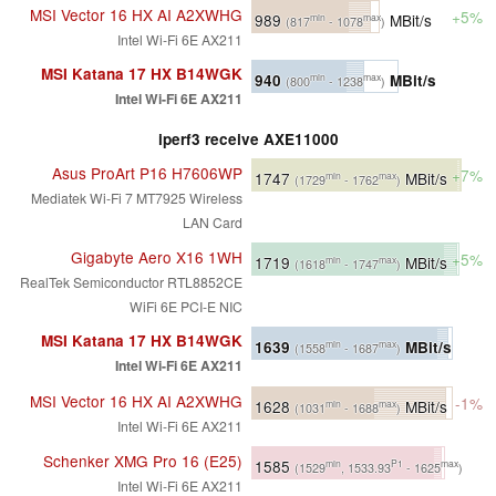
MSI Vector 16 HX AI A2XWHG
+5%
989
MBit/s
min
max
(817
- 1078
)
Intel Wi-Fi 6E AX211
MSI Katana 17 HX B14WGK
940
MBit/s
min
max
(800
- 1238
)
Intel Wi-Fi 6E AX211
iperf3 receive AXE11000
Asus ProArt P16 H7606WP
+7%
1747
MBit/s
min
max
(1729
- 1762
)
Mediatek Wi-Fi 7 MT7925 Wireless
LAN Card
Gigabyte Aero X16 1WH
+5%
1719
MBit/s
min
max
(1618
- 1747
)
RealTek Semiconductor RTL8852CE
WiFi 6E PCI-E NIC
MSI Katana 17 HX B14WGK
1639
MBit/s
min
max
(1558
- 1687
)
Intel Wi-Fi 6E AX211
MSI Vector 16 HX AI A2XWHG
-1%
1628
MBit/s
min
max
(1031
- 1688
)
Intel Wi-Fi 6E AX211
Schenker XMG Pro 16 (E25)
1585
min
P1
max
(1529
, 1533.93
- 1625
)
Intel Wi-Fi 6E AX211