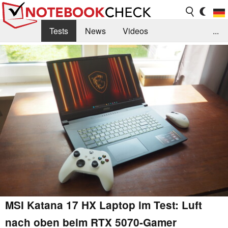
Tests
News
Videos
...
Benchmarks & Tech
Externe Tests
Kaufberatung
Deals
Suche
Jobs
Forum
MSI Katana 17 HX Laptop im Test: Luft
nach oben beim RTX 5070-Gamer