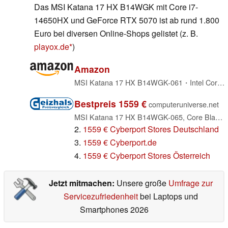
Das MSI Katana 17 HX B14WGK mit Core i7-
14650HX und GeForce RTX 5070 ist ab rund 1.800
Euro bei diversen Online-Shops gelistet (z. B.
playox.de
)
Amazon
MSI Katana 17 HX B14WGK-061・Intel Core i7 i7-14650HX / 2.2 GHz・FreeDOS・GeForce RTX 5070・16 GB RAM・1 TB SSD NVMe・43.9 cm (17.3") (0017L7-061)
Bestpreis 1559 €
computeruniverse.net
MSI Katana 17 HX B14WGK-065, Core Black, Core i7-14650HX, 16GB RAM, 1TB SSD, GeForce RTX 5070, DE (0017L7-065)
2.
1559 € Cyberport Stores Deutschland
3.
1559 € Cyberport.de
4.
1559 € Cyberport Stores Österreich
Jetzt mitmachen:
Unsere große
Umfrage zur
Servicezufriedenheit
bei Laptops und
Smartphones 2026