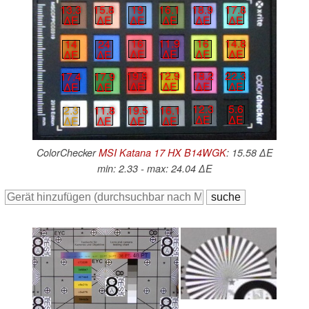
13.3
15.8
19
16.1
18.9
17.8
∆E
∆E
∆E
∆E
∆E
∆E
16
14.8
16
11.9
14
24
∆E
∆E
∆E
∆E
∆E
∆E
18.2
22.3
19.8
12.9
17.4
17.9
∆E
∆E
∆E
∆E
∆E
∆E
12.3
5.6
19.5
16.1
2.3
11.8
∆E
∆E
∆E
∆E
∆E
∆E
ColorChecker
MSI Katana 17 HX B14WGK
: 15.58 ∆E
min: 2.33 - max: 24.04 ∆E