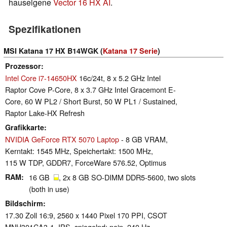
hauseigene
Vector 16 HX AI
.
Spezifikationen
MSI Katana 17 HX B14WGK (
Katana 17 Serie
)
Prozessor
Intel Core i7-14650HX
16c/24t, 8 x 5.2 GHz Intel
Raptor Cove P-Core, 8 x 3.7 GHz Intel Gracemont E-
Core, 60 W PL2 / Short Burst, 50 W PL1 / Sustained,
Raptor Lake-HX Refresh
Grafikkarte
NVIDIA GeForce RTX 5070 Laptop
- 8 GB VRAM,
Kerntakt: 1545 MHz, Speichertakt: 1500 MHz,
115 W TDP, GDDR7, ForceWare 576.52, Optimus
RAM
16 GB
, 2x 8 GB SO-DIMM DDR5-5600, two slots
(both in use)
Bildschirm
17.30 Zoll 16:9, 2560 x 1440 Pixel 170 PPI, CSOT
MNH301CA3-1, IPS, spiegelnd: nein, 240 Hz