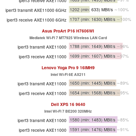
iperf3 receive AXE11000
1202
(min: 633)
MBit/s
∼100%
iperf3 transmit AXE11000 6GHz
1707
(min: 1630)
MBit/s
∼100%
iperf3 receive AXE11000 6GHz
Asus ProArt P16 H7606WI
Mediatek Wi-Fi 7 MT7925 Wireless LAN Card
1788
(min: 1649)
MBit/s
∼96%
iperf3 transmit AXE11000
1699
(min: 1607)
MBit/s
∼97%
iperf3 receive AXE11000
Lenovo Yoga Pro 9 16IMH9
Intel Wi-Fi 6E AX211
1650
(min: 1445)
MBit/s
∼89%
iperf3 transmit AXE11000
1654
(min: 1568)
MBit/s
∼95%
iperf3 receive AXE11000
Dell XPS 16 9640
Intel Wi-Fi 7 BE200 320MHz
1580
(min: 1483)
MBit/s
∼85%
iperf3 transmit AXE11000
1591
(min: 1476)
MBit/s
∼91%
iperf3 receive AXE11000