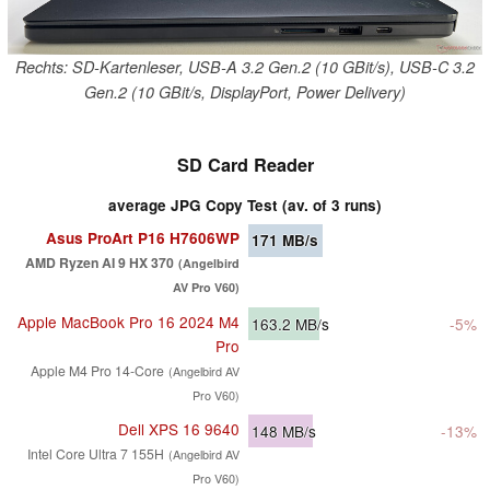
Rechts: SD-Kartenleser, USB-A 3.2 Gen.2 (10 GBit/s), USB-C 3.2
Gen.2 (10 GBit/s, DisplayPort, Power Delivery)
SD Card Reader
average JPG Copy Test (av. of 3 runs)
Asus ProArt P16 H7606WP
171
MB/s
AMD Ryzen AI 9 HX 370
(Angelbird
AV Pro V60)
Apple MacBook Pro 16 2024 M4
163.2
MB/s
-5%
Pro
Apple M4 Pro 14-Core
(Angelbird AV
Pro V60)
Dell XPS 16 9640
148
MB/s
-13%
Intel Core Ultra 7 155H
(Angelbird AV
Pro V60)