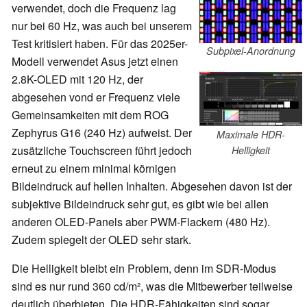
verwendet, doch die Frequenz lag
nur bei 60 Hz, was auch bei unserem
Test kritisiert haben. Für das 2025er-
Subpixel-Anordnung
Modell verwendet Asus jetzt einen
2.8K-OLED mit 120 Hz, der
abgesehen vond er Frequenz viele
Gemeinsamkeiten mit dem ROG
Zephyrus G16 (240 Hz) aufweist. Der
Maximale HDR-
zusätzliche Touchscreen führt jedoch
Helligkeit
erneut zu einem minimal körnigen
Bildeindruck auf hellen Inhalten. Abgesehen davon ist der
subjektive Bildeindruck sehr gut, es gibt wie bei allen
anderen OLED-Panels aber PWM-Flackern (480 Hz).
Zudem spiegelt der OLED sehr stark.
Die Helligkeit bleibt ein Problem, denn im SDR-Modus
sind es nur rund 360 cd/m², was die Mitbewerber teilweise
deutlich überbieten. Die HDR-Fähigkeiten sind sogar