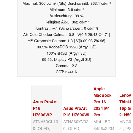
Maximal: 366 cd/m² (Nits) Durchschnitt: 363.1 cd/m²
Minimum: 3.9 cd/m²
Ausleuchtung: 99 %
Helligkeit Akku: 362 cd/m²
Kontrast: ∞:1 (Schwarzwert: 0 cd/m²)
ΔE ColorChecker Calman: 0.8 | ∀{0.5-29.43 Ø4.71}
ΔE Greyscale Calman: 1.3 | ∀{0.09-98 Ø4.96}
89.5% AdobeRGB 1998 (Argyll 3D)
100% sRGB (Argyll 3D)
99.5% Display P3 (Argyll 3D)
Gamma: 2.2
CCT: 6741 K
Apple
MacBook
Lenov
Asus ProArt
Pro 16
Think
P16
Asus ProArt
2024 M4
16p G5
H7606WP
P16 H7606WI
Pro
21N50
ATNA60CL10-
ATNA60YV02-
Mini-LED,
MNG00
0, OLED,
0, OLED,
3456x2234,
2 , IPS