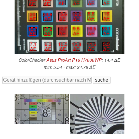
∆E
∆E
∆E
∆E
∆E
∆E
8.8
16
15.6
12.2
20
24.8
∆E
∆E
∆E
∆E
∆E
∆E
16.5
23.1
13.7
9.5
15.7
17.2
∆E
∆E
∆E
∆E
∆E
∆E
14.6
5.5
10.5
15.8
7.1
6.3
∆E
∆E
∆E
∆E
∆E
∆E
ColorChecker
Asus ProArt P16 H7606WP
: 14.4 ∆E
min: 5.54 - max: 24.78 ∆E