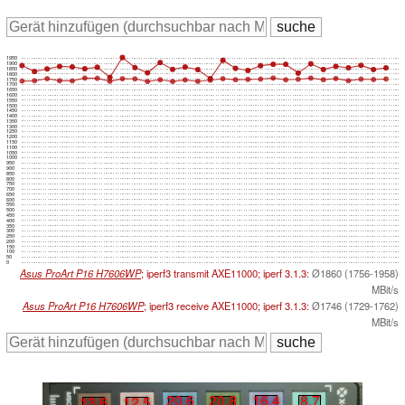
1950
1900
1850
1800
1750
1700
1650
1600
1550
1500
1450
1400
1350
1300
1250
1200
1150
1100
1050
1000
950
900
850
800
750
700
650
600
550
500
450
400
350
300
250
200
150
100
50
0
Asus ProArt P16 H7606WP
; iperf3 transmit AXE11000; iperf 3.1.3:
Ø1860 (1756-1958)
MBit/s
Asus ProArt P16 H7606WP
; iperf3 receive AXE11000; iperf 3.1.3:
Ø1746 (1729-1762)
MBit/s
16.4
8.7
20.6
20.8
13.6
12.5