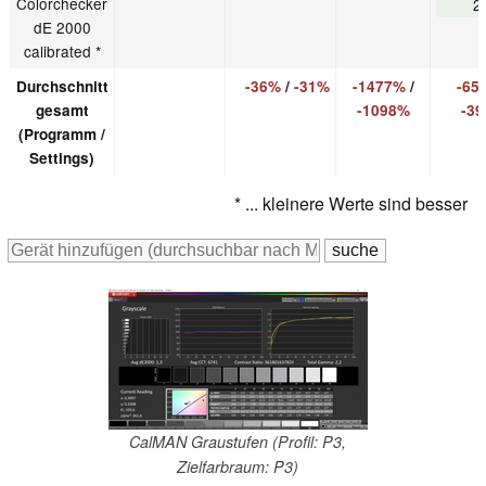
Colorchecker
2
dE 2000
calibrated *
Durchschnitt
-36%
/
-31%
-1477%
/
-65
gesamt
-1098%
-3
(Programm /
Settings)
* ... kleinere Werte sind besser
CalMAN Graustufen (Profil: P3,
Zielfarbraum: P3)