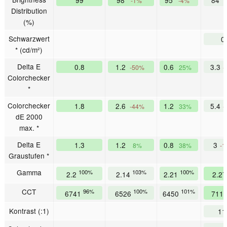
99
98
95
84
-1%
-4%
Distribution
(%)
Schwarzwert
0
* (cd/m²)
Delta E
0.8
1.2
0.6
3.3
-50%
25%
-
Colorchecker
*
Colorchecker
1.8
2.6
1.2
5.4
-44%
33%
-
dE 2000
max. *
Delta E
1.3
1.2
0.8
3
8%
38%
-1
Graustufen *
Gamma
100%
103%
100%
2.2
2.14
2.21
2.2
CCT
96%
100%
101%
6741
6526
6450
711
Kontrast (:1)
11