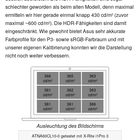
schlechter geworden als beim alten Modell, denn maximal
ermitteln wir hier gerade einmal knapp 430 cd/m² (zuvor
maximal ~600 cd/m²). Die HDR-Fähigkeiten sind damit
eingeschränkt. Wie gewohnt bietet Asus sehr akkurate
Farbprofile für den P3- sowie sRGB-Farbraum und mit
unserer eigenen Kalibrierung konnten wir die Darstellung
nicht noch weiter verbessern.
366
365
363
cd/m²
cd/m²
cd/m²
361
362
363
cd/m²
cd/m²
cd/m²
361
361
366
cd/m²
cd/m²
cd/m²
Ausleuchtung des Bildschirms
ATNA60CL10-0 getestet mit X-Rite i1Pro 3