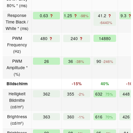
80% * (ms)
Response
0.63
1.25
41.2
9.3
?
?
?
?
-98%
Time Black /
-6440%
White * (ms)
PWM
480
240
14880
?
?
Frequency
(Hz)
PWM
26
36
90
-38%
-246%
Amplitude *
(%)
Bildschirm
-15%
40%
-1
Helligkeit
362
355
632
448
-2%
75%
Bildmitte
(cd/m²)
Brightness
363
360
616
426
-1%
70%
(cd/m²)
Brightness