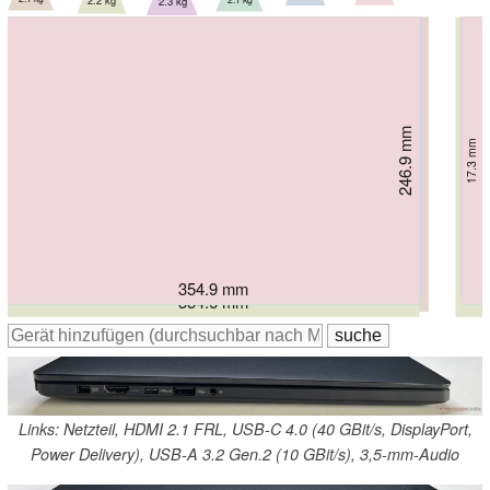
2.2 kg
2.3 kg
253.69 mm
246.9 mm
246.9 mm
248.1 mm
240 mm
258.2 mm
18.7 mm
17.3 mm
17.3 mm
16.8 mm
18.3 mm
23.1 mm
358.18 mm
354.9 mm
354.9 mm
355.7 mm
362.72 mm
354.6 mm
Links: Netzteil, HDMI 2.1 FRL, USB-C 4.0 (40 GBit/s, DisplayPort,
Power Delivery), USB-A 3.2 Gen.2 (10 GBit/s), 3,5-mm-Audio