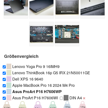
Größenvergleich
Lenovo Yoga Pro 9 16IMH9
Lenovo ThinkBook 16p G5 IRX 21N50011GE
Dell XPS 16 9640
Apple MacBook Pro 16 2024 M4 Pro
Asus ProArt P16 H7606WP
Asus ProArt P16 H7606WI
DIN A4
❌
1.8 kg
1.8 kg
2.1 kg
2.1 kg