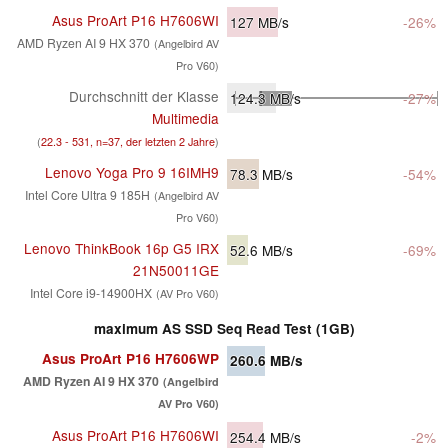
Asus ProArt P16 H7606WI
127
MB/s
-26%
AMD Ryzen AI 9 HX 370
(Angelbird AV
Pro V60)
Durchschnitt der Klasse
124.3
MB/s
-27%
Multimedia
(
22.3 - 531, n=37, der letzten 2 Jahre
)
Lenovo Yoga Pro 9 16IMH9
78.3
MB/s
-54%
Intel Core Ultra 9 185H
(Angelbird AV
Pro V60)
Lenovo ThinkBook 16p G5 IRX
52.6
MB/s
-69%
21N50011GE
Intel Core i9-14900HX
(AV Pro V60)
maximum AS SSD Seq Read Test (1GB)
Asus ProArt P16 H7606WP
260.6
MB/s
AMD Ryzen AI 9 HX 370
(Angelbird
AV Pro V60)
Asus ProArt P16 H7606WI
254.4
MB/s
-2%