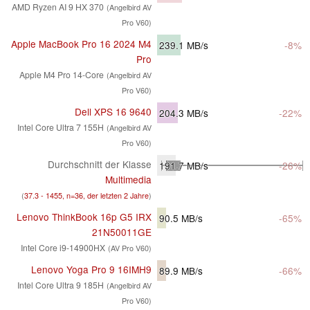
AMD Ryzen AI 9 HX 370
(Angelbird AV
Pro V60)
Apple MacBook Pro 16 2024 M4
239.1
MB/s
-8%
Pro
Apple M4 Pro 14-Core
(Angelbird AV
Pro V60)
Dell XPS 16 9640
204.3
MB/s
-22%
Intel Core Ultra 7 155H
(Angelbird AV
Pro V60)
Durchschnitt der Klasse
191.7
MB/s
-26%
Multimedia
(
37.3 - 1455, n=36, der letzten 2 Jahre
)
Lenovo ThinkBook 16p G5 IRX
90.5
MB/s
-65%
21N50011GE
Intel Core i9-14900HX
(AV Pro V60)
Lenovo Yoga Pro 9 16IMH9
89.9
MB/s
-66%
Intel Core Ultra 9 185H
(Angelbird AV
Pro V60)