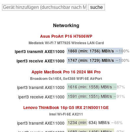
Networking
Asus ProArt P16 H7606WP
Mediatek Wi-Fi 7 MT7925 Wireless LAN Card
1860
(min: 1756)
MBit/s
∼100%
iperf3 transmit AXE11000
1747
(min: 1729)
MBit/s
∼100%
iperf3 receive AXE11000
Apple MacBook Pro 16 2024 M4 Pro
Broadcom 0x14E4, 0x4388 WiFi 6E AirPort
1616
(min: 1558)
MBit/s
∼87%
iperf3 transmit AXE11000
1591
(min: 1551)
MBit/s
∼91%
iperf3 receive AXE11000
Lenovo ThinkBook 16p G5 IRX 21N50011GE
Intel Wi-Fi 6E AX211
1234
(min: 634)
MBit/s
∼66%
iperf3 transmit AXE11000
1689
(min: 1495)
MBit/s
∼97%