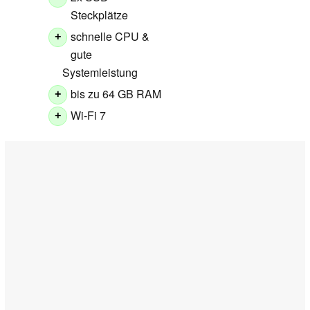
Steckplätze
schnelle CPU &
+
gute
Systemleistung
bis zu 64 GB RAM
+
Wi-Fi 7
+