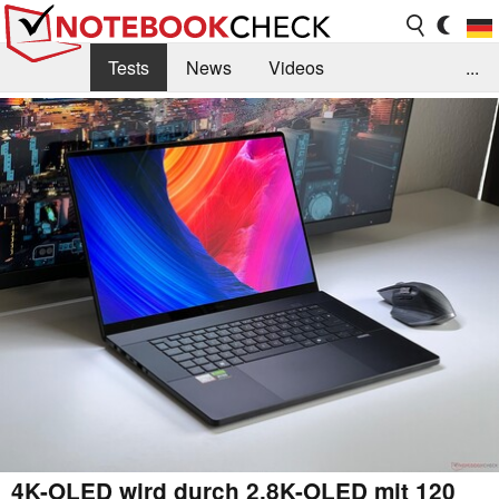
Tests
News
Videos
...
Benchmarks & Tech
Externe Tests
Kaufberatung
Deals
Suche
Jobs
Forum
4K-OLED wird durch 2.8K-OLED mit 120