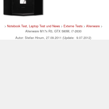
>
Notebook Test, Laptop Test und News
>
Externe Tests
>
Alienware
>
Alienware M17x R3, GTX 580M, i7-2630
Autor: Stefan Hinum, 27.09.2011 (Update: 9.07.2012)
loading failed!
loading failed!
Impressum
|
Team
|
Datenschutz
|
Kontakt
|
Cookie
Einstellungen
| 15.07.2026 20:07
* Beim Kauf über einen Affiliate-Link kann Notebookcheck eine Vergütung
erhalten. Vielen Dank für Ihre Unterstützung!.