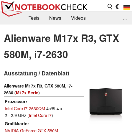
Tests
News
Videos
...
Benchmarks & Tech
Externe Tests
Alienware M17x R3, GTX
Kaufberatung
Deals
Suche
Jobs
580M, i7-2630
Forum
Ausstattung / Datenblatt
Alienware M17x R3, GTX 580M, i7-
2630 (
M17x Serie
)
Prozessor
Intel Core i7-2630QM
4c/8t 4 x
2 - 2.9 GHz (
Intel Core i7
)
Grafikkarte
NVIDIA GeForce GTX 580M