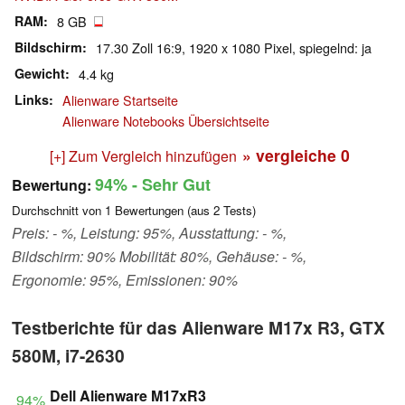
RAM
8 GB
Bildschirm
17.30 Zoll 16:9, 1920 x 1080 Pixel, spiegelnd: ja
Gewicht
4.4 kg
Links
Alienware Startseite
Alienware Notebooks Übersichtseite
» vergleiche
0
[+] Zum Vergleich hinzufügen
94%
- Sehr Gut
Bewertung:
Durchschnitt von
1
Bewertungen (aus
2
Tests)
Preis: - %, Leistung: 95%, Ausstattung: - %,
Bildschirm: 90% Mobilität: 80%, Gehäuse: - %,
Ergonomie: 95%, Emissionen: 90%
Testberichte für das Alienware M17x R3, GTX
580M, i7-2630
Dell Alienware M17xR3
94%