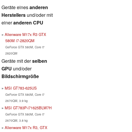
Geräte eines
anderen
Herstellers
und/oder mit
einer
anderen CPU
Alienware M17x R3 GTX
580M i7-2820QM
GeForce GTX 580M, Core i7
2820QM
Geräte mit der
selben
GPU
und/oder
Bildschirmgröße
MSI GT783-625US
GeForce GTX 580M, Core i7
2670QM, 3.9 kg
MSI GT783P-i71625BLW7H
GeForce GTX 580M, Core i7
2670QM, 3.8 kg
Alienware M17x R3, GTX