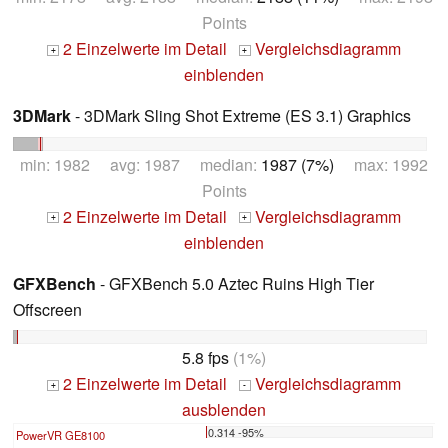
Points
2 Einzelwerte im Detail
Vergleichsdiagramm
+
+
einblenden
3DMark
- 3DMark Sling Shot Extreme (ES 3.1) Graphics
min: 1982 avg: 1987 median:
1987 (7%)
max: 1992
Points
2 Einzelwerte im Detail
Vergleichsdiagramm
+
+
einblenden
GFXBench
- GFXBench 5.0 Aztec Ruins High Tier
Offscreen
5.8 fps
(1%)
2 Einzelwerte im Detail
Vergleichsdiagramm
+
-
ausblenden
0.314 -95%
PowerVR GE8100