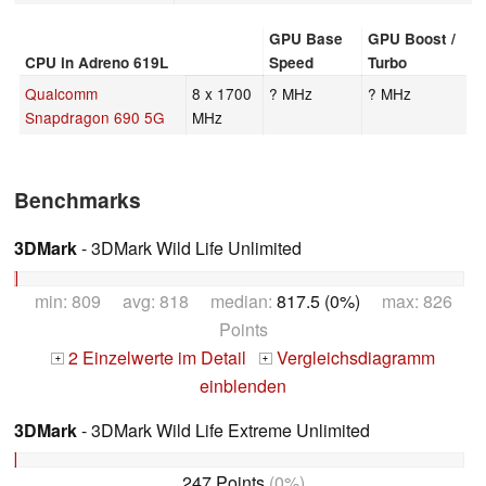
GPU Base
GPU Boost /
CPU in Adreno 619L
Speed
Turbo
Qualcomm
8 x 1700
? MHz
? MHz
Snapdragon 690 5G
MHz
Benchmarks
3DMark
- 3DMark Wild Life Unlimited
min: 809 avg: 818 median:
817.5 (0%)
max: 826
Points
2 Einzelwerte im Detail
Vergleichsdiagramm
+
+
einblenden
3DMark
- 3DMark Wild Life Extreme Unlimited
247 Points
(0%)