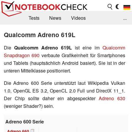
Tests
News
Videos
...
Benchmarks & Tech
Externe Tests
Qualcomm Adreno 619L
Kaufberatung
Deals
Suche
Jobs
Die
Qualcomm Adreno 619L
ist eine im
Qualcomm
Snapdragon 690
verbaute Grafikeinheit für Smartphones
Forum
und Tablets (hauptsächlich Android basiert). Sie ist in der
unteren Mittelklasse positioniert.
Die Adreno 600 Serie unterstützt laut Wikipedia Vulkan
1.0, OpenGL ES 3.2, OpenCL 2.0 Full und DirectX 11_1.
Der Chip sollte daher ein abgespeckter
Adreno 630
(weniger Shader?) sein.
Adreno 600 Serie
Adreno 660