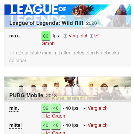
League of Legends: Wild Rift
2020
max.
60
fps
Vergleich
📈
+
+
Graph
» In Detailstufe max. mit allen getesteten Notebooks
spielbar
PUBG Mobile
2018
min.
39
40
~ 40 fps
Vergleich
+
📈 Graph
+
mittel
40
40
~ 40 fps
Vergleich
+
📈 Graph
+