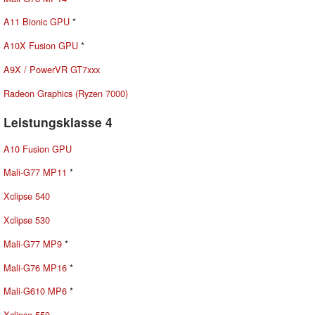
A11 Bionic GPU
*
A10X Fusion GPU
*
A9X / PowerVR GT7xxx
Radeon Graphics (Ryzen 7000)
Leistungsklasse 4
A10 Fusion GPU
Mali-G77 MP11
*
Xclipse 540
Xclipse 530
Mali-G77 MP9
*
Mali-G76 MP16
*
Mali-G610 MP6
*
Xclipse 550