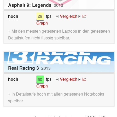
Asphalt 9: Legends
2013
hoch
29
fps
Vergleich
📈
+
+
Graph
» Mit den meisten getesteten Laptops in den getesteten
Detailstufen nicht flüssig spielbar.
Real Racing 3
2013
hoch
60
fps
Vergleich
📈
+
+
Graph
» In Detailstufe hoch mit allen getesteten Notebooks
spielbar