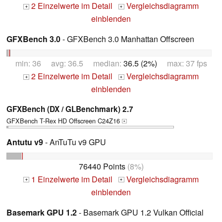
2 Einzelwerte im Detail
Vergleichsdiagramm
+
+
einblenden
GFXBench 3.0
- GFXBench 3.0 Manhattan Offscreen
min: 36 avg: 36.5 median:
36.5 (2%)
max: 37 fps
2 Einzelwerte im Detail
Vergleichsdiagramm
+
+
einblenden
GFXBench (DX / GLBenchmark) 2.7
GFXBench T-Rex HD Offscreen C24Z16
+
Antutu v9
- AnTuTu v9 GPU
76440 Points
(8%)
1 Einzelwerte im Detail
Vergleichsdiagramm
+
+
einblenden
Basemark GPU 1.2
- Basemark GPU 1.2 Vulkan Official