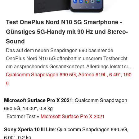
Test OnePlus Nord N10 5G Smartphone -
Günstiges 5G-Handy mit 90 Hz und Stereo-
Sound
Das auf dem neuen Snapdragon 690 basierende
OnePlus Nord N10 5G offenbart in unserem Testbericht
ein ansprechendes Gesamtkonzept. Allerdings leistet sich
das Mittelklasse-Handy aus dem Hause OnePlus
Qualcomm Snapdragon 690 5G, Adreno 619L, 6.49", 190
Schwächen, die sich die Smartphone-Konkurrenz in
g
dieser Preisklasse mitunter nicht nachsagen lassen muss.
Wo das OnePlus-Handy Punkte liegen lässt, lesen Sie
Microsoft Surface Pro X 2021
: Qualcomm Snapdragon
hier.
690 5G, 13.00", 0.8 kg
Externer Test
»
Microsoft Surface Pro X 2021
Sony Xperia 10 III Lite
: Qualcomm Snapdragon 690 5G,
6.00", 0.2 kg