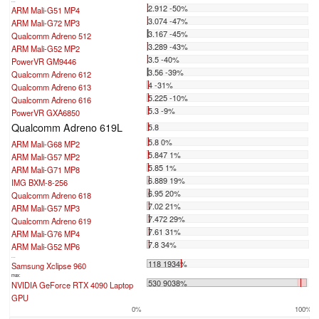
...
2.912 -50%
ARM Mali-G51 MP4
3.074 -47%
ARM Mali-G72 MP3
3.167 -45%
Qualcomm Adreno 512
3.289 -43%
ARM Mali-G52 MP2
3.5 -40%
PowerVR GM9446
3.56 -39%
Qualcomm Adreno 612
4 -31%
Qualcomm Adreno 613
5.225 -10%
Qualcomm Adreno 616
5.3 -9%
PowerVR GXA6850
Qualcomm Adreno 619L
5.8
5.8 0%
ARM Mali-G68 MP2
5.847 1%
ARM Mali-G57 MP2
5.85 1%
ARM Mali-G71 MP8
6.889 19%
IMG BXM-8-256
6.95 20%
Qualcomm Adreno 618
7.02 21%
ARM Mali-G57 MP3
7.472 29%
Qualcomm Adreno 619
7.61 31%
ARM Mali-G76 MP4
7.8 34%
ARM Mali-G52 MP6
...
118 1934%
Samsung Xclipse 960
max:
530 9038%
NVIDIA GeForce RTX 4090 Laptop
GPU
0%
100%