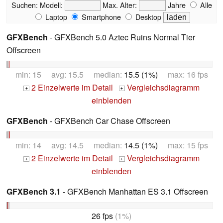
Suchen:
Modell:
Max. Alter:
Jahre
Alle
Laptop
Smartphone
Desktop
GFXBench
- GFXBench 5.0 Aztec Ruins Normal Tier
Offscreen
min: 15 avg: 15.5 median:
15.5 (1%)
max: 16 fps
2 Einzelwerte im Detail
Vergleichsdiagramm
+
+
einblenden
GFXBench
- GFXBench Car Chase Offscreen
min: 14 avg: 14.5 median:
14.5 (1%)
max: 15 fps
2 Einzelwerte im Detail
Vergleichsdiagramm
+
+
einblenden
GFXBench 3.1
- GFXBench Manhattan ES 3.1 Offscreen
26 fps
(1%)