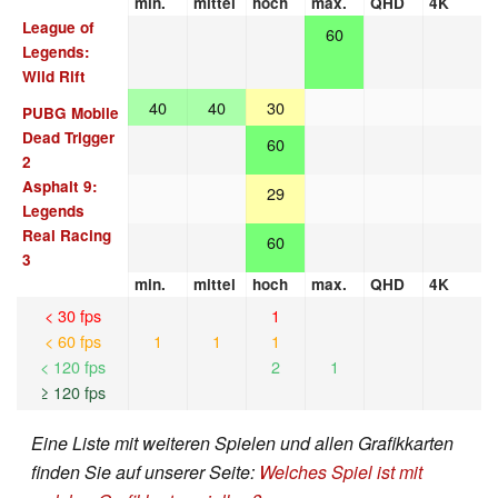
min.
mittel
hoch
max.
QHD
4K
League of
60
Legends:
Wild Rift
40
40
30
PUBG Mobile
Dead Trigger
60
2
Asphalt 9:
29
Legends
Real Racing
60
3
min.
mittel
hoch
max.
QHD
4K
< 30 fps
1
< 60 fps
1
1
1
< 120 fps
2
1
≥ 120 fps
Eine Liste mit weiteren Spielen und allen Grafikkarten
finden Sie auf unserer Seite:
Welches Spiel ist mit