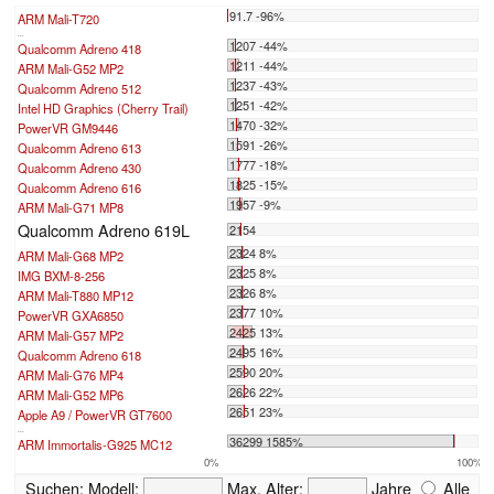
91.7 -96%
ARM Mali-T720
...
1207 -44%
Qualcomm Adreno 418
1211 -44%
ARM Mali-G52 MP2
1237 -43%
Qualcomm Adreno 512
1251 -42%
Intel HD Graphics (Cherry Trail)
1470 -32%
PowerVR GM9446
1591 -26%
Qualcomm Adreno 613
1777 -18%
Qualcomm Adreno 430
1825 -15%
Qualcomm Adreno 616
1957 -9%
ARM Mali-G71 MP8
Qualcomm Adreno 619L
2154
2324 8%
ARM Mali-G68 MP2
2325 8%
IMG BXM-8-256
2326 8%
ARM Mali-T880 MP12
2377 10%
PowerVR GXA6850
2425 13%
ARM Mali-G57 MP2
2495 16%
Qualcomm Adreno 618
2590 20%
ARM Mali-G76 MP4
2626 22%
ARM Mali-G52 MP6
2651 23%
Apple A9 / PowerVR GT7600
...
36299 1585%
ARM Immortalis-G925 MC12
0%
100%
Suchen:
Modell:
Max. Alter:
Jahre
Alle