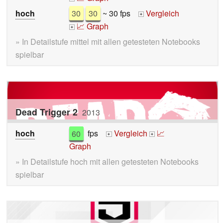
hoch
30
30
~ 30 fps
Vergleich
+
📈 Graph
+
» In Detailstufe mittel mit allen getesteten Notebooks
spielbar
Dead Trigger 2
2013
hoch
60
fps
Vergleich
📈
+
+
Graph
» In Detailstufe hoch mit allen getesteten Notebooks
spielbar