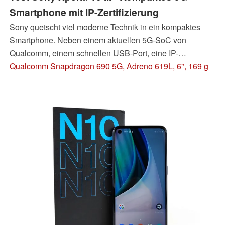
Smartphone mit IP-Zertifizierung
Sony quetscht viel moderne Technik in ein kompaktes
Smartphone. Neben einem aktuellen 5G-SoC von
Qualcomm, einem schnellen USB-Port, eine IP-
Zertifizierung sowie einem starken Akku, spendiert Sony
Qualcomm Snapdragon 690 5G, Adreno 619L, 6", 169 g
eine Triple-Kamera, die ihren Namen verdient. Woran es
hapert, zeigt unser Test.