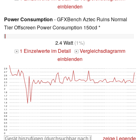
einblenden
Power Consumption
- GFXBench Aztec Ruins Normal
Tier Offscreen Power Consumption 150cd *
2.4 Watt
(1%)
1 Einzelwerte im Detail
Vergleichsdiagramm
+
+
einblenden
2.9
2.7
2.6
2.4
2.3
2.1
2
1.8
1.7
1.5
1.4
1.2
1.1
0.9
0.8
0.6
0.5
0.3
0.2
0
zeige Legende