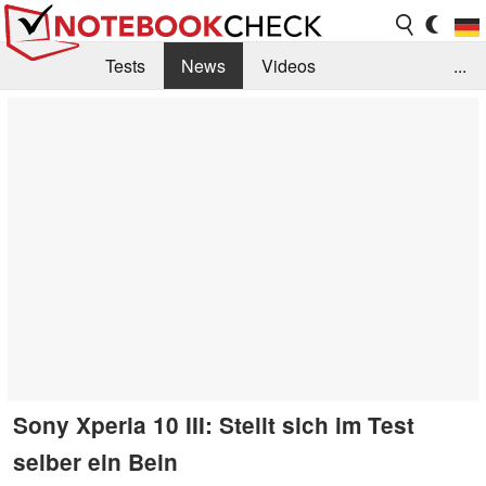
Tests
News
Videos
...
Benchmarks & Tech
Externe Tests
Kaufberatung
Deals
Suche
Jobs
Forum
Sony Xperia 10 III: Stellt sich im Test
selber ein Bein