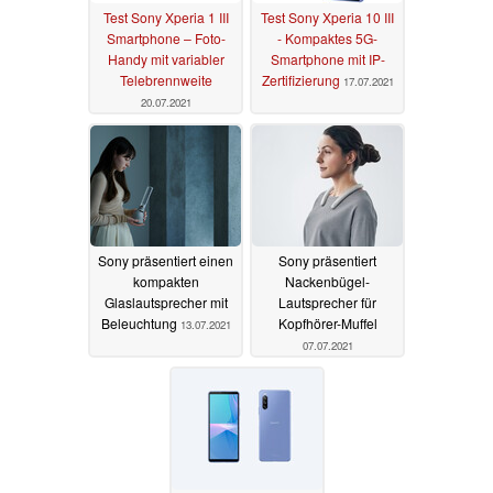
Test Sony Xperia 1 III
Test Sony Xperia 10 III
Smartphone – Foto-
- Kompaktes 5G-
Handy mit variabler
Smartphone mit IP-
Telebrennweite
Zertifizierung
17.07.2021
20.07.2021
Sony präsentiert einen
Sony präsentiert
kompakten
Nackenbügel-
Glaslautsprecher mit
Lautsprecher für
Beleuchtung
Kopfhörer-Muffel
13.07.2021
07.07.2021