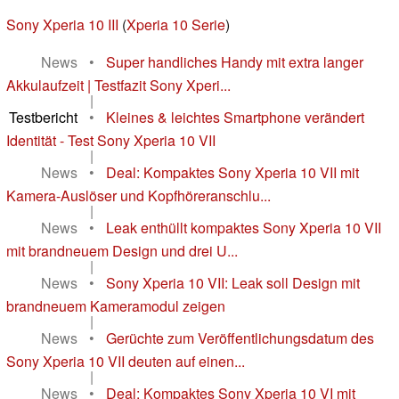
Sony Xperia 10 III
(
Xperia 10 Serie
)
News
•
Super handliches Handy mit extra langer
Akkulaufzeit | Testfazit Sony Xperi...
|
Testbericht
•
Kleines & leichtes Smartphone verändert
Identität - Test Sony Xperia 10 VII
|
News
•
Deal: Kompaktes Sony Xperia 10 VII mit
Kamera-Auslöser und Kopfhöreranschlu...
|
News
•
Leak enthüllt kompaktes Sony Xperia 10 VII
mit brandneuem Design und drei U...
|
News
•
Sony Xperia 10 VII: Leak soll Design mit
brandneuem Kameramodul zeigen
|
News
•
Gerüchte zum Veröffentlichungsdatum des
Sony Xperia 10 VII deuten auf einen...
|
News
•
Deal: Kompaktes Sony Xperia 10 VI mit