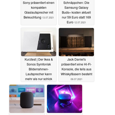
Sony präsentiert einen
Schnäppchen: Die
kompakten
Samsung Galaxy
Glaslautsprecher mit
Buds+ kosten aktuell
Beleuchtung
nur 59 Euro statt 169
13.07.2021
Euro
12.07.2021
Kurztest | Der Ikea &
Jack Daniel's
Sonos Symfonisk
präsentiert eine Hi-Fi-
Bilderrahmen-
Konsole, die teils aus
Lautsprecher kann
Whiskyfässern besteht
mehr als nur schick
09.07.2021
aussehen
09.07.2021