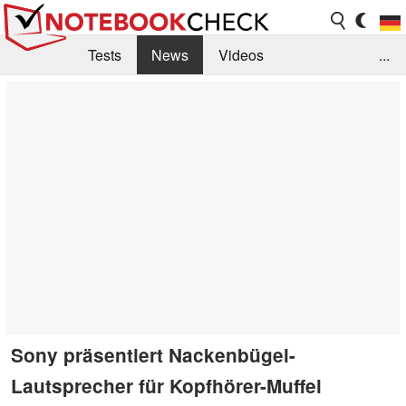
Tests
News
Videos
...
Benchmarks & Tech
Externe Tests
Kaufberatung
Deals
Suche
Jobs
Forum
Sony präsentiert Nackenbügel-
Lautsprecher für Kopfhörer-Muffel