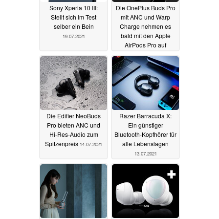
Sony Xperia 10 III:
Die OnePlus Buds Pro
Stellt sich im Test
mit ANC und Warp
selber ein Bein
Charge nehmen es
bald mit den Apple
19.07.2021
AirPods Pro auf
16.07.2021
Die Edifier NeoBuds
Razer Barracuda X:
Pro bieten ANC und
Ein günstiger
Hi-Res-Audio zum
Bluetooth-Kopfhörer für
Spitzenpreis
alle Lebenslagen
14.07.2021
13.07.2021