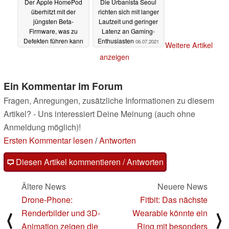
Der Apple HomePod
Die Urbanista Seoul
überhitzt mit der
richten sich mit langer
jüngsten Beta-
Laufzeit und geringer
Firmware, was zu
Latenz an Gaming-
Defekten führen kann
Enthusiasten
06.07.2021
Weitere Artikel
06.07.2021
anzeigen
Ein Kommentar im Forum
Fragen, Anregungen, zusätzliche Informationen zu diesem
Artikel? - Uns interessiert Deine Meinung (auch ohne
Anmeldung möglich)!
Ersten Kommentar lesen
/
Antworten
Diesen Artikel kommentieren / Antworten
Ältere News
Neuere News
Drone-Phone:
Fitbit: Das nächste
Renderbilder und 3D-
Wearable könnte ein
⟨
⟩
Animation zeigen die
Ring mit besonders