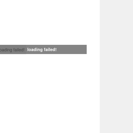
loading failed!
loading failed!