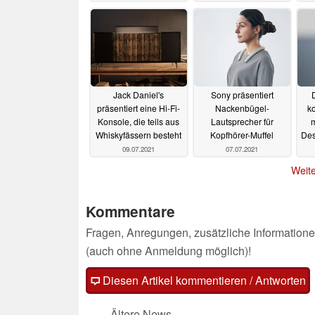
Fernseherlebnis
04.10.2021
Jack Daniel's
Sony präsentiert
präsentiert eine Hi-Fi-
Nackenbügel-
k
Konsole, die teils aus
Lautsprecher für
m
Whiskyfässern besteht
Kopfhörer-Muffel
Des
09.07.2021
07.07.2021
Weite
Kommentare
Fragen, Anregungen, zusätzliche Informatione
(auch ohne Anmeldung möglich)!
Diesen Artikel kommentieren / Antworten
Ältere News