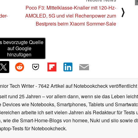
Poco F3: Mittelklasse-Knaller mit 120-Hz-
⟩
der-
AMOLED, 5G und viel Rechenpower zum
Bestpreis beim Xiaomi Sommer-Sale
s bevorzugte Quelle
auf Google
hinzufügen
nior Tech Writer
- 7642 Artikel auf Notebookcheck veröffentlicht
seit rund 25 Jahren – vor allem dann, wenn sie das Leben leicht
le Devices wie Notebooks, Smartphones, Tablets und Smartw
reichen arbeite ich seit vielen Jahren als Redakteur für Tests 
 wie die Smart-Home-Blogs von homee, Nuki und siio sowie di
aptop-Tests für Notebookcheck.