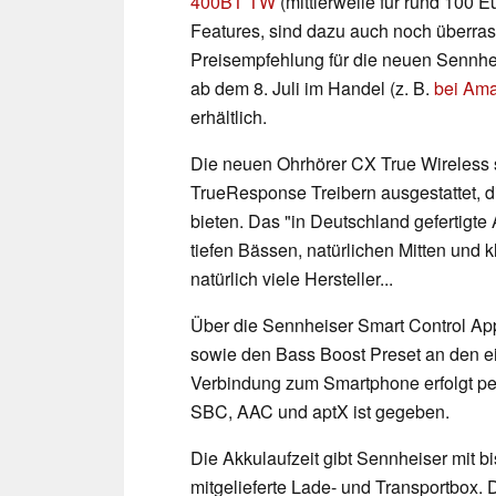
400BT TW
(mittlerweile für rund 100 
Features, sind dazu auch noch überras
Preisempfehlung für die neuen Sennhei
ab dem 8. Juli im Handel (z. B.
bei Am
erhältlich.
Die neuen Ohrhörer CX True Wireless 
TrueResponse Treibern ausgestattet, di
bieten. Das "in Deutschland gefertigte 
tiefen Bässen, natürlichen Mitten und k
natürlich viele Hersteller...
Über die Sennheiser Smart Control App
sowie den Bass Boost Preset an den 
Verbindung zum Smartphone erfolgt per
SBC, AAC und aptX ist gegeben.
Die Akkulaufzeit gibt Sennheiser mit b
mitgelieferte Lade- und Transportbox. 