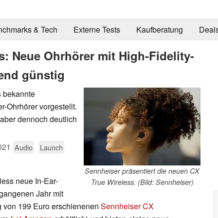
nchmarks & Tech
Externe Tests
Kaufberatung
Deal
: Neue Ohrhörer mit High-Fidelity-
end günstig
s bekannte
-Ohrhörer vorgestellt.
 aber dennoch deutlich
021
Audio
Launch
Sennheiser präsentiert die neuen CX
less neue In-Ear-
True Wireless. (Bild: Sennheiser)
ergangenen Jahr mit
g von 199 Euro erschienenen
Sennheiser CX