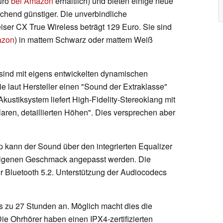
Euro
bei Amazon
erhältlich) und bieten einige neue
chend günstiger. Die unverbindliche
ser CX True Wireless beträgt 129 Euro. Sie sind
azon
) in mattem Schwarz oder mattem Weiß
sind mit eigens entwickelten dynamischen
e laut Hersteller einen "Sound der Extraklasse"
Akustiksystem liefert High-Fidelity-Stereoklang mit
laren, detaillierten Höhen". Dies versprechen aber
 kann der Sound über den integrierten Equalizer
eigenen Geschmack angepasst werden. Die
 Bluetooth 5.2. Unterstützung der Audiocodecs
is zu 27 Stunden an. Möglich macht dies die
Die Ohrhörer haben einen IPX4-zertifizierten