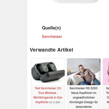
Quelle(n)
Sennheiser
Verwandte Artikel
Test Sennheiser CX
Sennheiser RS 5200:
S
True Wireless -
Neue Kopfhörer im
Tr
Wohlklingende In-Ear-
ungewöhnlichen
O
Kopfhörer
Kinnbügel-Design für
N
22.12.2021
besonderes