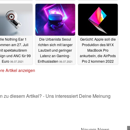
Hearing nahen
aussehen
09.07.2021
07.09.2021
Die Nothing Ear 1
Die Urbanista Seoul
Gerücht: Apple soll die
ommen am 27. Juli
richten sich mit langer
Produktion des M1X
it spektakulärem
Laufzeit und geringer
MacBook Pro
ign und ANC für 99
Latenz an Gaming-
ankurbeln, die AirPods
Euro
Enthusiasten
Pro 2 kommen 2022
06.07.2021
06.07.2021
30.06.2021
re Artikel anzeigen
n zu diesem Artikel? - Uns interessiert Deine Meinung
Neuere News