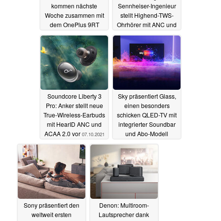
kommen nächste
Sennheiser-Ingenieur
Woche zusammen mit
stellt Highend-TWS-
dem OnePlus 9RT
Ohrhörer mit ANC und
NAR für 199 Euro vor
08.10.2021
07.10.2021
Soundcore Liberty 3
Sky präsentiert Glass,
Pro: Anker stellt neue
einen besonders
True-Wireless-Earbuds
schicken QLED-TV mit
mit HearID ANC und
integrierter Soundbar
ACAA 2.0 vor
und Abo-Modell
07.10.2021
07.10.2021
Sony präsentiert den
Denon: Multiroom-
weltweit ersten
Lautsprecher dank