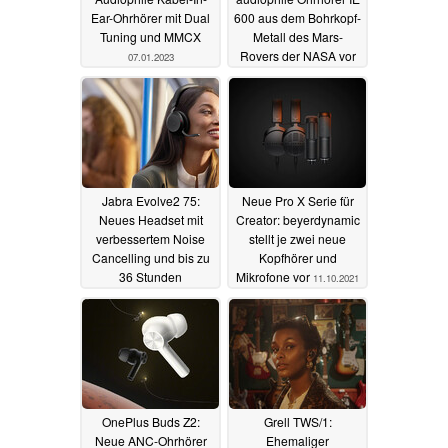
Ear-Ohrhörer mit Dual
600 aus dem Bohrkopf-
Tuning und MMCX
Metall des Mars-
Rovers der NASA vor
07.01.2023
03.03.2022
Jabra Evolve2 75:
Neue Pro X Serie für
Neues Headset mit
Creator: beyerdynamic
verbessertem Noise
stellt je zwei neue
Cancelling und bis zu
Kopfhörer und
36 Stunden
Mikrofone vor
11.10.2021
Akkulaufzeit
13.10.2021
OnePlus Buds Z2:
Grell TWS/1:
Neue ANC-Ohrhörer
Ehemaliger