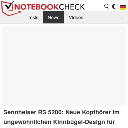
Tests
News
Videos
...
Benchmarks & Tech
Externe Tests
Kaufberatung
Deals
Suche
Jobs
Forum
Sennheiser RS 5200: Neue Kopfhörer im
ungewöhnlichen Kinnbügel-Design für