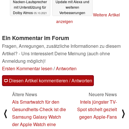
Nacken-Lautsprecher
Update mit Alexa und
mit Unterstützung für
weiteren
Dolby Atmos
Verbesserungen
05.10.2021
Weitere Artikel
04.10.2021
anzeigen
Ein Kommentar im Forum
Fragen, Anregungen, zusätzliche Informationen zu diesem
Artikel? - Uns interessiert Deine Meinung (auch ohne
Anmeldung möglich)!
Ersten Kommentar lesen
/
Antworten
Diesen Artikel kommentieren / Antworten
Ältere News
Neuere News
Als Smartwatch für den
Intels jüngster TV-
Gesundheits-Check ist die
Spot stichelt gezielt
⟨
⟩
Samsung Galaxy Watch
gegen Apple-Fans
der Apple Watch eine