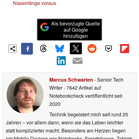
Nasenlänge voraus
Als bevorzugte Quelle
auf Google
hinzufügen
Marcus Schwarten
- Senior Tech
Writer
- 7642 Artikel auf
Notebookcheck veröffentlicht
seit
2020
Technik begeistert mich seit rund 25
Jahren – vor allem dann, wenn sie das Leben leichter
statt komplizierter macht. Besonders am Herzen liegen
mir Mobile Devices wie Notebooks, Smartphones, Tablets