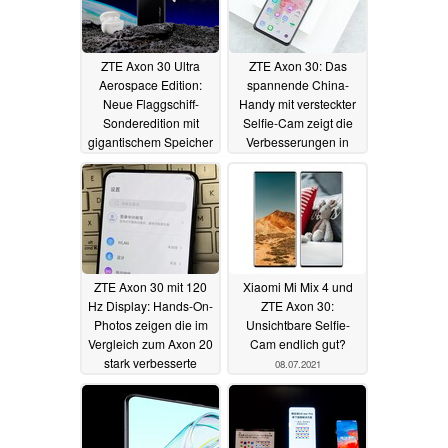
ZTE Axon 30 Ultra
ZTE Axon 30: Das
Aerospace Edition:
spannende China-
Neue Flaggschiff-
Handy mit versteckter
Sonderedition mit
Selfie-Cam zeigt die
gigantischem Speicher
Verbesserungen in
und Lieferumfang
Hands-On-Videos
26.11.2021
22.07.2021
ZTE Axon 30 mit 120
Xiaomi Mi Mix 4 und
Hz Display: Hands-On-
ZTE Axon 30:
Photos zeigen die im
Unsichtbare Selfie-
Vergleich zum Axon 20
Cam endlich gut?
stark verbesserte
08.07.2021
unsichtbare
Frontkamera
13.07.2021