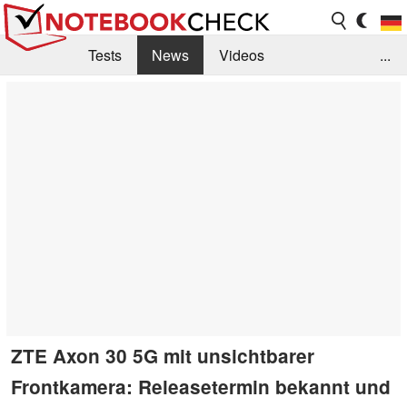
Tests
News
Videos
...
Benchmarks & Tech
Externe Tests
Kaufberatung
Deals
Suche
Jobs
Forum
ZTE Axon 30 5G mit unsichtbarer
Frontkamera: Releasetermin bekannt und