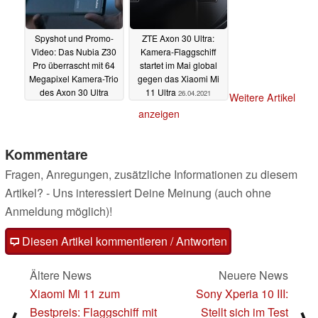
Spyshot und Promo-
ZTE Axon 30 Ultra:
Video: Das Nubia Z30
Kamera-Flaggschiff
Pro überrascht mit 64
startet im Mai global
Megapixel Kamera-Trio
gegen das Xiaomi Mi
des Axon 30 Ultra
11 Ultra
26.04.2021
Weitere Artikel
13.05.2021
anzeigen
Kommentare
Fragen, Anregungen, zusätzliche Informationen zu diesem
Artikel? - Uns interessiert Deine Meinung (auch ohne
Anmeldung möglich)!
Diesen Artikel kommentieren / Antworten
Ältere News
Neuere News
Xiaomi Mi 11 zum
Sony Xperia 10 III:
Bestpreis: Flaggschiff mit
Stellt sich im Test