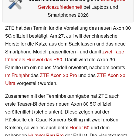
Servicezufriedenheit
bei Laptops und
Smartphones 2026
ZTE hat den Termin für die Vorstellung des neuen Axon 30
5G offiziell bestätigt. Am 27. Juli will der chinesische
Hersteller die Katze aus dem Sack lassen und das neue
Smartphone-Modell präsentieren - und damit
zwei Tage
früher als Huawei das P50
. Damit wird die Axon-30-
Familie um ein neues Modell erweitert, nachdem bereits
im Frühjahr
das
ZTE Axon 30 Pro
und das
ZTE Axon 30
Ultra
vorgestellt wurden.
Zusammen mit der Terminbekanntgabe hat ZTE auch
erste Teaser-Bilder des neuen Axon 30 5G offiziell
veröffentlicht (siehe unten). Diese zeigen auf der
Rückseite ein Quad-Kamera-Setting mit zwei großen
Kreisen, so wie es auch beim
Honor 50
und dem
nahenden
Huawei P50 Pro
der Fall ist. Die Hauptkamera