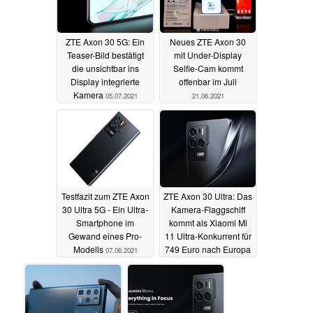
ZTE Axon 30 5G: Ein
Neues ZTE Axon 30
Teaser-Bild bestätigt
mit Under-Display
die unsichtbar ins
Selfie-Cam kommt
Display integrierte
offenbar im Juli
Kamera
05.07.2021
21.06.2021
Testfazit zum ZTE Axon
ZTE Axon 30 Ultra: Das
30 Ultra 5G - Ein Ultra-
Kamera-Flaggschiff
Smartphone im
kommt als Xiaomi Mi
Gewand eines Pro-
11 Ultra-Konkurrent für
Modells
749 Euro nach Europa
07.06.2021
13.05.2021