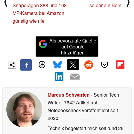
⟨
⟩
Snapdragon 888 und 108-
selber ein Bein
MP-Kamera bei Amazon
günstig wie nie
Als bevorzugte Quelle
auf Google
hinzufügen
Marcus Schwarten
- Senior Tech
Writer
- 7642 Artikel auf
Notebookcheck veröffentlicht
seit
2020
Technik begeistert mich seit rund 25