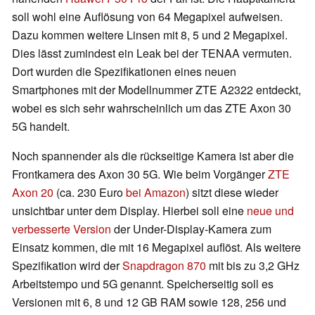
soll wohl eine Auflösung von 64 Megapixel aufweisen.
Dazu kommen weitere Linsen mit 8, 5 und 2 Megapixel.
Dies lässt zumindest ein Leak bei der TENAA vermuten.
Dort wurden die Spezifikationen eines neuen
Smartphones mit der Modellnummer ZTE A2322 entdeckt,
wobei es sich sehr wahrscheinlich um das ZTE Axon 30
5G handelt.
Noch spannender als die rückseitige Kamera ist aber die
Frontkamera des Axon 30 5G. Wie beim Vorgänger
ZTE
Axon 20
(ca. 230 Euro
bei Amazon
) sitzt diese wieder
unsichtbar unter dem Display. Hierbei soll eine
neue und
verbesserte Version
der Under-Display-Kamera zum
Einsatz kommen, die mit 16 Megapixel auflöst. Als weitere
Spezifikation wird der
Snapdragon 870
mit bis zu 3,2 GHz
Arbeitstempo und 5G genannt. Speicherseitig soll es
Versionen mit 6, 8 und 12 GB RAM sowie 128, 256 und