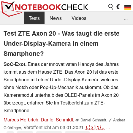
Tests
News
Videos
...
Benchmarks & Tech
Externe Tests
Test ZTE Axon 20 - Was taugt die erste
Under-Display-Kamera in einem
Kaufberatung
Deals
Suche
Jobs
Smartphone?
Forum
SoC-Exot.
Eines der innovativsten Handys des Jahres
kommt aus dem Hause ZTE. Das Axon 20 ist das erste
Smartphone mit einer Under-Display-Kamera, welches
ohne Notch oder Pop-Up-Mechanik auskommt. Ob das
Kameramodul unterhalb des OLED-Panels im Axon 20
überzeugt, erfahren Sie im Testbericht zum ZTE-
Smartphone.
Marcus Herbrich, Daniel Schmidt
,
👁
Daniel Schmidt
,
✓
Andrea
,
Veröffentlicht am
03.01.2021
🇺🇸
🇳🇱
...
Grüblinger