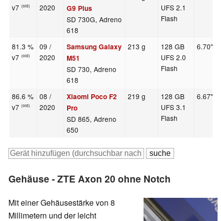
v7
2020
UFS 2.1
(old)
G9 Plus
Flash
SD 730G, Adreno
618
81.3 %
09 /
213 g
128 GB
6.70"
Samsung Galaxy
v7
2020
UFS 2.0
(old)
M51
Flash
SD 730, Adreno
618
86.6 %
08 /
219 g
128 GB
6.67"
Xiaomi Poco F2
v7
2020
UFS 3.1
(old)
Pro
Flash
SD 865, Adreno
650
Gehäuse - ZTE Axon 20 ohne Notch
Mit einer Gehäusestärke von 8
Millimetern und der leicht