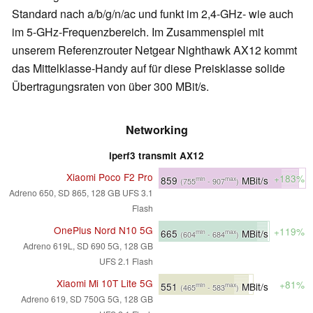
Standard nach a/b/g/n/ac und funkt im 2,4-GHz- wie auch
im 5-GHz-Frequenzbereich. Im Zusammenspiel mit
unserem Referenzrouter Netgear Nighthawk AX12 kommt
das Mittelklasse-Handy auf für diese Preisklasse solide
Übertragungsraten von über 300 MBit/s.
Networking
iperf3 transmit AX12
Xiaomi Poco F2 Pro
+183%
859
MBit/s
min
max
(755
- 907
)
Adreno 650, SD 865, 128 GB UFS 3.1
Flash
OnePlus Nord N10 5G
+119%
665
MBit/s
min
max
(604
- 684
)
Adreno 619L, SD 690 5G, 128 GB
UFS 2.1 Flash
Xiaomi Mi 10T Lite 5G
+81%
551
MBit/s
min
max
(465
- 583
)
Adreno 619, SD 750G 5G, 128 GB