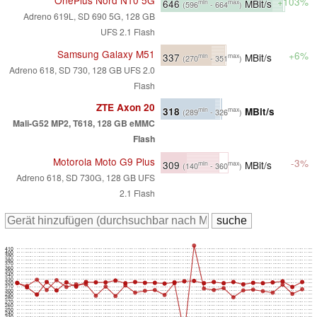
OnePlus Nord N10 5G
+103%
646
MBit/s
min
max
(596
- 664
)
Adreno 619L, SD 690 5G, 128 GB
UFS 2.1 Flash
Samsung Galaxy M51
+6%
337
MBit/s
min
max
(270
- 351
)
Adreno 618, SD 730, 128 GB UFS 2.0
Flash
ZTE Axon 20
318
MBit/s
min
max
(289
- 326
)
Mali-G52 MP2, T618, 128 GB eMMC
Flash
Motorola Moto G9 Plus
-3%
309
MBit/s
min
max
(140
- 360
)
Adreno 618, SD 730G, 128 GB UFS
2.1 Flash
410
400
390
380
370
360
350
340
330
320
310
300
290
280
270
260
250
240
230