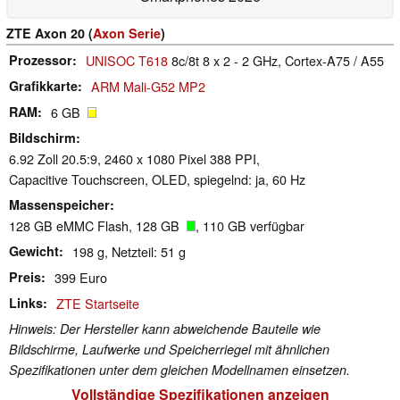
ZTE Axon 20 (
Axon Serie
)
Prozessor
UNISOC T618
8c/8t 8 x 2 - 2 GHz, Cortex-A75 / A55
Grafikkarte
ARM Mali-G52 MP2
RAM
6 GB
Bildschirm
6.92 Zoll 20.5:9, 2460 x 1080 Pixel 388 PPI,
Capacitive Touchscreen, OLED, spiegelnd: ja, 60 Hz
Massenspeicher
128 GB eMMC Flash, 128 GB
, 110 GB verfügbar
Gewicht
198 g, Netzteil: 51 g
Preis
399 Euro
Links
ZTE Startseite
Hinweis: Der Hersteller kann abweichende Bauteile wie
Bildschirme, Laufwerke und Speicherriegel mit ähnlichen
Spezifikationen unter dem gleichen Modellnamen einsetzen.
Vollständige Spezifikationen anzeigen