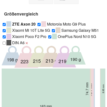
Größenvergleich
ZTE Axon 20
Motorola Moto G9 Plus
Xiaomi Mi 10T Lite 5G
Samsung Galaxy M51
Xiaomi Poco F2 Pro
OnePlus Nord N10 5G
DIN A6
❌
190 g
198 g
215 g
213 g
219 g
223 g
74.7 mm
75.4 mm
76.3 mm
76.8 mm
77.9 mm
78.1 mm
8.95 mm
8.9 mm
7.98 mm
9.5 mm
9.7 mm
9 mm
163 mm
163.3 mm
163.9 mm