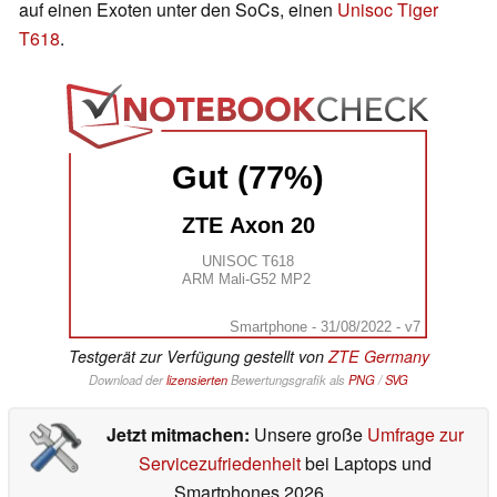
auf einen Exoten unter den SoCs, einen
Unisoc Tiger
T618
.
Gut (77%)
ZTE Axon 20
UNISOC T618
ARM Mali-G52 MP2
Smartphone - 31/08/2022 - v7
Testgerät zur Verfügung gestellt von
ZTE Germany
Download der
lizensierten
Bewertungsgrafik als
PNG
/
SVG
Jetzt mitmachen:
Unsere große
Umfrage zur
Servicezufriedenheit
bei Laptops und
Smartphones 2026