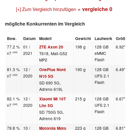
» vergleiche
0
[+] Zum Vergleich hinzufügen
mögliche Konkurrenten im Vergleich
Bew.
Datum
Modell
Gewicht
Laufwerk
Größe
77.2 %
01 /
198 g
128 GB
6.92"
ZTE Axon 20
v7
2021
eMMC
T618, Mali-G52
(old)
Flash
MP2
81.3 %
12 /
190 g
128 GB
6.49"
OnePlus Nord
v7
2020
UFS 2.1
(old)
N10 5G
Flash
SD 690 5G,
Adreno 619L
82.1 %
12 /
215 g
128 GB
6.67"
Xiaomi Mi 10T
v7
2020
UFS 2.1
(old)
Lite 5G
Flash
SD 750G 5G,
Adreno 619
79.8 %
10 /
223 g
128 GB
6.81"
Motorola Moto