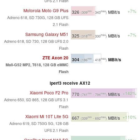
UFS 2.1 Flash
Motorola Moto G9 Plus
+7%
326
MBit/s
min
max
(309
- 343
)
Adreno 618, SD 730G, 128 GB UFS
2.1 Flash
Samsung Galaxy M51
+7%
325
MBit/s
min
max
(318
- 330
)
Adreno 618, SD 730, 128 GB UFS 2.0
Flash
ZTE Axon 20
304
MBit/s
min
max
(186
- 418
)
Mali-G52 MP2, T618, 128 GB eMMC
Flash
iperf3 receive AX12
Xiaomi Poco F2 Pro
+142%
770
MBit/s
min
max
(741
- 794
)
Adreno 650, SD 865, 128 GB UFS 3.1
Flash
Xiaomi Mi 10T Lite 5G
+110%
667
MBit/s
min
max
(339
- 692
)
Adreno 619, SD 750G 5G, 128 GB
UFS 2.1 Flash