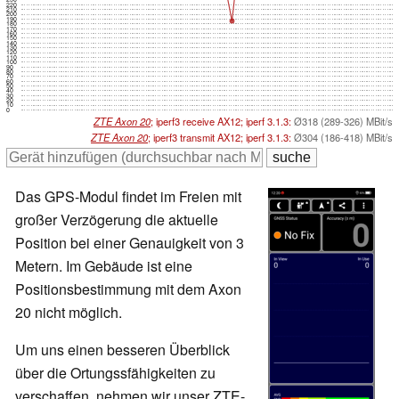
220
210
200
190
180
170
160
150
140
130
120
110
100
90
80
70
60
50
40
30
20
10
0
ZTE Axon 20
; iperf3 receive AX12; iperf 3.1.3:
Ø318 (289-326) MBit/s
ZTE Axon 20
; iperf3 transmit AX12; iperf 3.1.3:
Ø304 (186-418) MBit/s
Das GPS-Modul findet im Freien mit
großer Verzögerung die aktuelle
Position bei einer Genauigkeit von 3
Metern. Im Gebäude ist eine
Positionsbestimmung mit dem Axon
20 nicht möglich.
Um uns einen besseren Überblick
über die Ortungssfähigkeiten zu
verschaffen, nehmen wir unser ZTE-