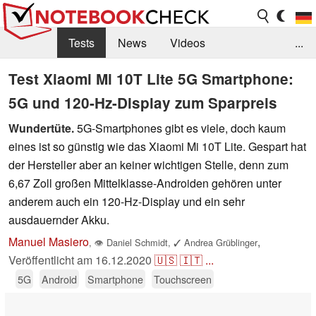
Tests
News
Videos
...
Benchmarks & Tech
Externe Tests
Test Xiaomi Mi 10T Lite 5G Smartphone:
5G und 120-Hz-Display zum Sparpreis
Kaufberatung
Deals
Suche
Jobs
Wundertüte.
5G-Smartphones gibt es viele, doch kaum
Forum
eines ist so günstig wie das Xiaomi Mi 10T Lite. Gespart hat
der Hersteller aber an keiner wichtigen Stelle, denn zum
6,67 Zoll großen Mittelklasse-Androiden gehören unter
anderem auch ein 120-Hz-Display und ein sehr
ausdauernder Akku.
Manuel Masiero
,
,
👁
Daniel Schmidt
,
✓
Andrea Grüblinger
Veröffentlicht am
16.12.2020
🇺🇸
🇮🇹
...
5G
Android
Smartphone
Touchscreen