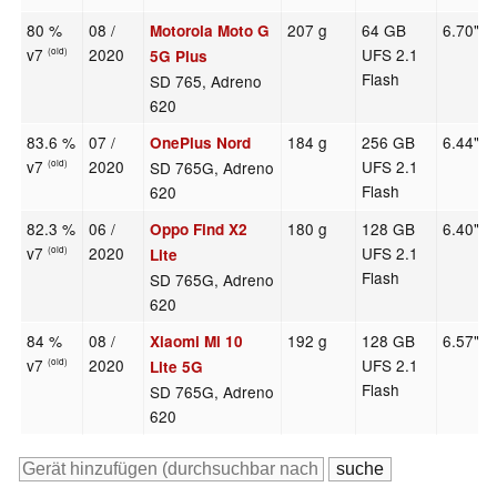
80 %
08 /
207 g
64 GB
6.70"
Motorola Moto G
v7
2020
UFS 2.1
(old)
5G Plus
Flash
SD 765, Adreno
620
83.6 %
07 /
184 g
256 GB
6.44"
OnePlus Nord
v7
2020
UFS 2.1
SD 765G, Adreno
(old)
Flash
620
82.3 %
06 /
180 g
128 GB
6.40"
Oppo Find X2
v7
2020
UFS 2.1
(old)
Lite
Flash
SD 765G, Adreno
620
84 %
08 /
192 g
128 GB
6.57"
Xiaomi Mi 10
v7
2020
UFS 2.1
(old)
Lite 5G
Flash
SD 765G, Adreno
620