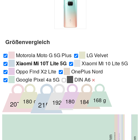
Größenvergleich
Motorola Moto G 5G Plus
LG Velvet
Xiaomi Mi 10T Lite 5G
Xiaomi Mi 10 Lite 5G
Oppo Find X2 Lite
OnePlus Nord
Google Pixel 4a 5G
DIN A6
❌
168 g
180 g
180 g
184 g
192 g
207 g
215 g