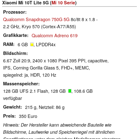
Xiaomi Mi 10T Lite 5G (
Mi 10 Serie
)
Prozessor
Qualcomm Snapdragon 750G 5G
8c/8t 8 x 1.8 -
2.2 GHz, Kryo 570 (Cortex-A77/A55)
Grafikkarte
Qualcomm Adreno 619
RAM
6 GB
, LPDDR4x
Bildschirm
6.67 Zoll 20:9, 2400 x 1080 Pixel 395 PPI, capacitive,
IPS, Corning Gorilla Glass 5, FHD+, MEMC,
spiegelnd: ja, HDR, 120 Hz
Massenspeicher
128 GB UFS 2.1 Flash, 128 GB
, 108.6 GB
verfügbar
Gewicht
215 g, Netzteil: 86 g
Preis
350 Euro
Hinweis: Der Hersteller kann abweichende Bauteile wie
Bildschirme, Laufwerke und Speicherriegel mit ähnlichen
Spezifikationen unter dem gleichen Modellnamen einsetzen.