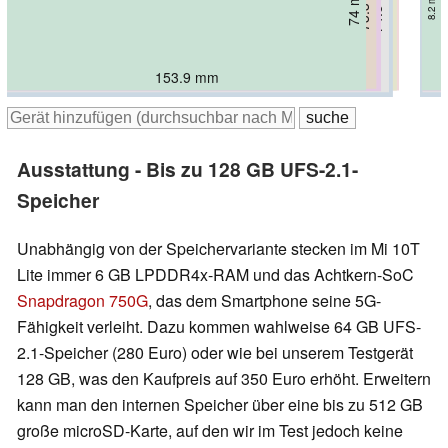
73.3 mm
74.3 mm
74.8 mm
76.8 mm
74 mm
74 mm
74 mm
7.85 mm
7.96 mm
8.2 mm
8.2 mm
7.9 mm
9 mm
9 mm
158.3 mm
153.9 mm
167.08 mm
168 mm
160.3 mm
163.7 mm
165.38 mm
Ausstattung - Bis zu 128 GB UFS-2.1-
Speicher
Unabhängig von der Speichervariante stecken im Mi 10T
Lite immer 6 GB LPDDR4x-RAM und das Achtkern-SoC
Snapdragon 750G
, das dem Smartphone seine 5G-
Fähigkeit verleiht. Dazu kommen wahlweise 64 GB UFS-
2.1-Speicher (280 Euro) oder wie bei unserem Testgerät
128 GB, was den Kaufpreis auf 350 Euro erhöht. Erweitern
kann man den internen Speicher über eine bis zu 512 GB
große microSD-Karte, auf den wir im Test jedoch keine