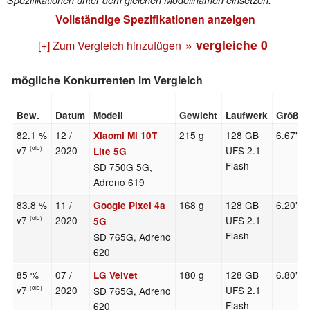
Vollständige Spezifikationen anzeigen
» vergleiche
0
[+] Zum Vergleich hinzufügen
mögliche Konkurrenten im Vergleich
Bew.
Datum
Modell
Gewicht
Laufwerk
Größe
82.1 %
12 /
215 g
128 GB
6.67"
Xiaomi Mi 10T
v7
2020
UFS 2.1
(old)
Lite 5G
Flash
SD 750G 5G,
Adreno 619
83.8 %
11 /
168 g
128 GB
6.20"
Google Pixel 4a
v7
2020
UFS 2.1
(old)
5G
Flash
SD 765G, Adreno
620
85 %
07 /
180 g
128 GB
6.80"
LG Velvet
v7
2020
UFS 2.1
SD 765G, Adreno
(old)
Flash
620