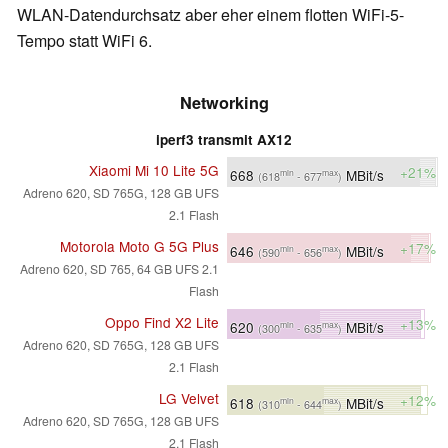
WLAN-Datendurchsatz aber eher einem flotten WiFi-5-
Tempo statt WiFi 6.
Networking
iperf3 transmit AX12
Xiaomi Mi 10 Lite 5G
+21%
668
MBit/s
min
max
(618
- 677
)
Adreno 620, SD 765G, 128 GB UFS
2.1 Flash
Motorola Moto G 5G Plus
+17%
646
MBit/s
min
max
(590
- 656
)
Adreno 620, SD 765, 64 GB UFS 2.1
Flash
Oppo Find X2 Lite
+13%
620
MBit/s
min
max
(300
- 635
)
Adreno 620, SD 765G, 128 GB UFS
2.1 Flash
LG Velvet
+12%
618
MBit/s
min
max
(310
- 644
)
Adreno 620, SD 765G, 128 GB UFS
2.1 Flash