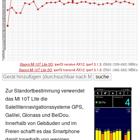
585
570
555
540
525
510
495
480
465
450
435
420
405
390
375
360
345
330
315
300
285
270
255
240
225
210
195
180
165
150
135
120
105
90
75
60
45
30
15
0
Xiaomi Mi 10T Lite 5G
; iperf3 receive AX12; iperf 3.1.3:
Ø655 (339-692) MBit/s
Xiaomi Mi 10T Lite 5G
; iperf3 transmit AX12; iperf 3.1.3:
Ø551 (465-583) MBit/s
Zur Standortbestimmung verwendet
das Mi 10T Lite die
Satellitennavigationssysteme GPS,
Galilei, Glonass und BeiDou.
Innerhalb von Gebäuden und im
Freien schafft es das Smartphone
damit innerhalb von wenigen