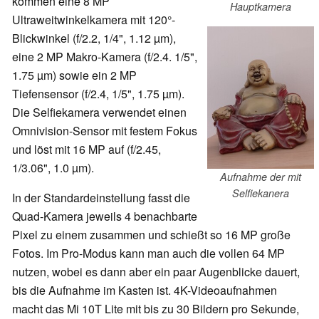
kommen eine 8 MP
Hauptkamera
Ultraweitwinkelkamera mit 120°-
Blickwinkel (f/2.2, 1/4", 1.12 µm),
eine 2 MP Makro-Kamera (f/2.4. 1/5",
1.75 µm) sowie ein 2 MP
Tiefensensor (f/2.4, 1/5", 1.75 µm).
Die Selfiekamera verwendet einen
Omnivision-Sensor mit festem Fokus
und löst mit 16 MP auf (f/2.45,
1/3.06", 1.0 µm).
Aufnahme der mit
Selfiekanera
In der Standardeinstellung fasst die
Quad-Kamera jeweils 4 benachbarte
Pixel zu einem zusammen und schießt so 16 MP große
Fotos. Im Pro-Modus kann man auch die vollen 64 MP
nutzen, wobei es dann aber ein paar Augenblicke dauert,
bis die Aufnahme im Kasten ist. 4K-Videoaufnahmen
macht das Mi 10T Lite mit bis zu 30 Bildern pro Sekunde,