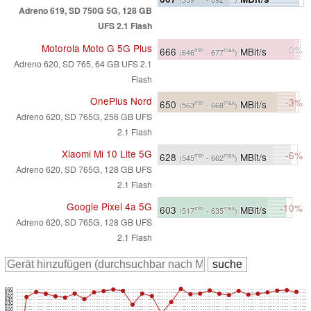
Adreno 619, SD 750G 5G, 128 GB
UFS 2.1 Flash
Motorola Moto G 5G Plus
0%
666
MBit/s
min
max
(646
- 677
)
Adreno 620, SD 765, 64 GB UFS 2.1
Flash
OnePlus Nord
-3%
650
MBit/s
min
max
(563
- 668
)
Adreno 620, SD 765G, 256 GB UFS
2.1 Flash
Xiaomi Mi 10 Lite 5G
-6%
628
MBit/s
min
max
(545
- 662
)
Adreno 620, SD 765G, 128 GB UFS
2.1 Flash
Google Pixel 4a 5G
-10%
603
MBit/s
min
max
(517
- 635
)
Adreno 620, SD 765G, 128 GB UFS
2.1 Flash
690
675
660
645
630
615
600