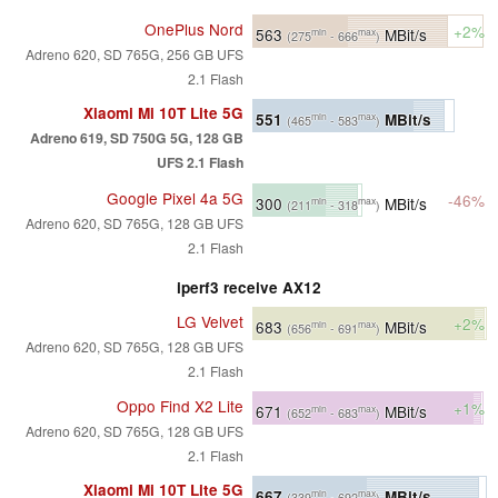
OnePlus Nord
+2%
563
MBit/s
min
max
(275
- 666
)
Adreno 620, SD 765G, 256 GB UFS
2.1 Flash
Xiaomi Mi 10T Lite 5G
551
MBit/s
min
max
(465
- 583
)
Adreno 619, SD 750G 5G, 128 GB
UFS 2.1 Flash
Google Pixel 4a 5G
-46%
300
MBit/s
min
max
(211
- 318
)
Adreno 620, SD 765G, 128 GB UFS
2.1 Flash
iperf3 receive AX12
LG Velvet
+2%
683
MBit/s
min
max
(656
- 691
)
Adreno 620, SD 765G, 128 GB UFS
2.1 Flash
Oppo Find X2 Lite
+1%
671
MBit/s
min
max
(652
- 683
)
Adreno 620, SD 765G, 128 GB UFS
2.1 Flash
Xiaomi Mi 10T Lite 5G
667
MBit/s
min
max
(339
- 692
)