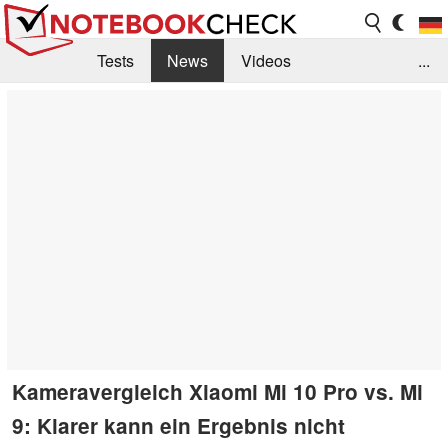
Tests
News
Videos
...
Benchmarks & Tech
Externe Tests
Kaufberatung
Deals
Suche
Jobs
Forum
Kameravergleich Xiaomi Mi 10 Pro vs. Mi
9: Klarer kann ein Ergebnis nicht