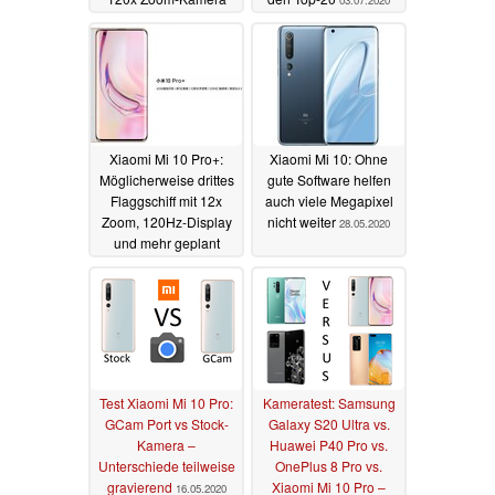
03.07.2020
und transparente oder
Keramik-Rückseite
08.08.2020
Xiaomi Mi 10 Pro+:
Xiaomi Mi 10: Ohne
Möglicherweise drittes
gute Software helfen
Flaggschiff mit 12x
auch viele Megapixel
Zoom, 120Hz-Display
nicht weiter
28.05.2020
und mehr geplant
15.06.2020
Test Xiaomi Mi 10 Pro:
Kameratest: Samsung
GCam Port vs Stock-
Galaxy S20 Ultra vs.
Kamera –
Huawei P40 Pro vs.
Unterschiede teilweise
OnePlus 8 Pro vs.
gravierend
Xiaomi Mi 10 Pro –
16.05.2020