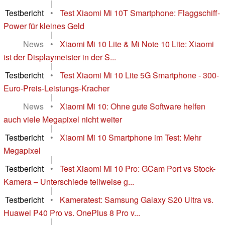
|
Testbericht
•
Test Xiaomi Mi 10T Smartphone: Flaggschiff-
Power für kleines Geld
|
News
•
Xiaomi Mi 10 Lite & Mi Note 10 Lite: Xiaomi
ist der Displaymeister in der S...
|
Testbericht
•
Test Xiaomi Mi 10 Lite 5G Smartphone - 300-
Euro-Preis-Leistungs-Kracher
|
News
•
Xiaomi Mi 10: Ohne gute Software helfen
auch viele Megapixel nicht weiter
|
Testbericht
•
Xiaomi Mi 10 Smartphone im Test: Mehr
Megapixel
|
Testbericht
•
Test Xiaomi Mi 10 Pro: GCam Port vs Stock-
Kamera – Unterschiede teilweise g...
|
Testbericht
•
Kameratest: Samsung Galaxy S20 Ultra vs.
Huawei P40 Pro vs. OnePlus 8 Pro v...
|