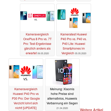
Low-Light-Debakel bei
Samsung
12.05.2020
Kameravergleich
Kameratest Huawei
OnePlus 8 Pro vs. 7T
P40 Pro vs. P40 vs.
Pro: Test-Ergebnisse
P40 Lite: Huawei
gänzlich anders als
Smartphones im
erwartet
Vergleich
09.05.2020
05.05.2020
Kameravergleich
Meinung: Xiaomis
Huawei P40 Pro vs
hohe Preise sind
P30 Pro: Der Google
alternativlos, Huaweis
Verzicht lohnt sich
Verbannung ein Segen
nicht! [UPDATE]
21.04.2020
Weitere Artikel