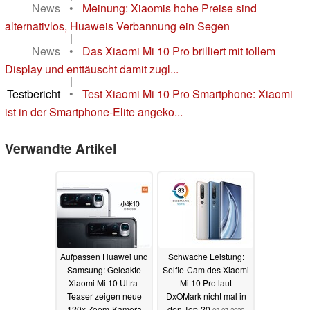
News
•
Meinung: Xiaomis hohe Preise sind
alternativlos, Huaweis Verbannung ein Segen
|
News
•
Das Xiaomi Mi 10 Pro brilliert mit tollem
Display und enttäuscht damit zugl...
|
Testbericht
•
Test Xiaomi Mi 10 Pro Smartphone: Xiaomi
ist in der Smartphone-Elite angeko...
Verwandte Artikel
Aufpassen Huawei und
Schwache Leistung:
Samsung: Geleakte
Selfie-Cam des Xiaomi
Xiaomi Mi 10 Ultra-
Mi 10 Pro laut
Teaser zeigen neue
DxOMark nicht mal in
120x Zoom-Kamera
den Top-20