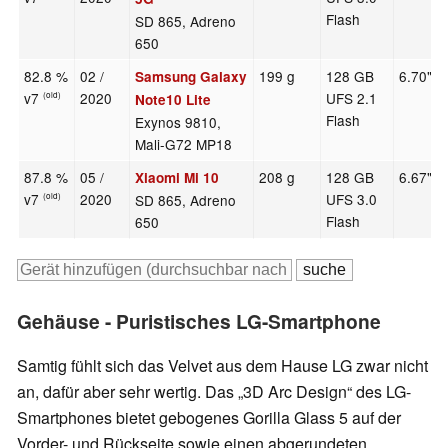
Flash
SD 865, Adreno
650
82.8 %
02 /
199 g
128 GB
6.70"
Samsung Galaxy
v7
2020
UFS 2.1
(old)
Note10 Lite
Flash
Exynos 9810,
Mali-G72 MP18
87.8 %
05 /
208 g
128 GB
6.67"
Xiaomi Mi 10
v7
2020
UFS 3.0
SD 865, Adreno
(old)
Flash
650
Gehäuse - Puristisches LG-Smartphone
Samtig fühlt sich das Velvet aus dem Hause LG zwar nicht
an, dafür aber sehr wertig. Das „3D Arc Design“ des LG-
Smartphones bietet gebogenes Gorilla Glass 5 auf der
Vorder- und Rückseite sowie einen abgerundeten