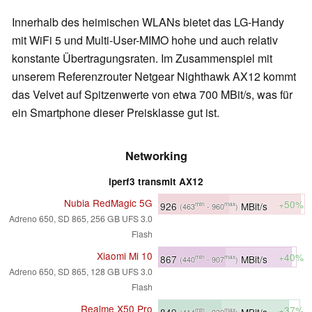
Innerhalb des heimischen WLANs bietet das LG-Handy
mit WiFi 5 und Multi-User-MIMO hohe und auch relativ
konstante Übertragungsraten. Im Zusammenspiel mit
unserem Referenzrouter Netgear Nighthawk AX12 kommt
das Velvet auf Spitzenwerte von etwa 700 MBit/s, was für
ein Smartphone dieser Preisklasse gut ist.
Networking
iperf3 transmit AX12
Nubia RedMagic 5G
+50%
926
MBit/s
min
max
(463
- 960
)
Adreno 650, SD 865, 256 GB UFS 3.0
Flash
Xiaomi Mi 10
+40%
867
MBit/s
min
max
(440
- 907
)
Adreno 650, SD 865, 128 GB UFS 3.0
Flash
Realme X50 Pro
+37%
849
MBit/s
min
max