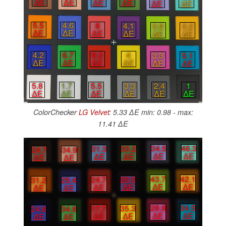
∆E
∆E
∆E
∆E
∆E
∆E
5.5
4.6
8
4.1
3.9
3.2
∆E
∆E
∆E
∆E
∆E
∆E
4.2
6.7
9.3
4
3.3
5.1
∆E
∆E
∆E
∆E
∆E
∆E
5.8
1.7
5.5
3.3
2.4
1
∆E
∆E
∆E
∆E
∆E
∆E
ColorChecker
LG Velvet
: 5.33 ∆E min: 0.98 - max:
11.41 ∆E
34.5
46.3
31.3
30.2
24.7
34.9
∆E
∆E
∆E
∆E
∆E
∆E
43.7
42.1
24.7
26.5
31.2
25.4
∆E
∆E
∆E
∆E
∆E
∆E
28.8
34.5
17.7
35.3
24.6
34.8
∆E
∆E
∆E
∆E
∆E
∆E