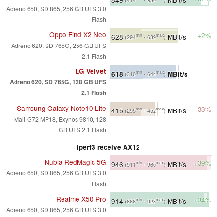
(414
- 930
)
Adreno 650, SD 865, 256 GB UFS 3.0
Flash
Oppo Find X2 Neo
+2%
628
MBit/s
min
max
(294
- 639
)
Adreno 620, SD 765G, 256 GB UFS
2.1 Flash
LG Velvet
618
MBit/s
min
max
(310
- 644
)
Adreno 620, SD 765G, 128 GB UFS
2.1 Flash
Samsung Galaxy Note10 Lite
-33%
415
MBit/s
min
max
(295
- 452
)
Mali-G72 MP18, Exynos 9810, 128
GB UFS 2.1 Flash
iperf3 receive AX12
Nubia RedMagic 5G
+39%
946
MBit/s
min
max
(911
- 960
)
Adreno 650, SD 865, 256 GB UFS 3.0
Flash
Realme X50 Pro
+34%
914
MBit/s
min
max
(888
- 928
)
Adreno 650, SD 865, 256 GB UFS 3.0