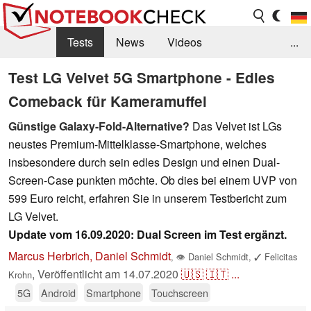
Tests
News
Videos
...
Benchmarks & Tech
Externe Tests
Test LG Velvet 5G Smartphone - Edles
Comeback für Kameramuffel
Kaufberatung
Deals
Suche
Jobs
Günstige Galaxy-Fold-Alternative?
Das Velvet ist LGs
Forum
neustes Premium-Mittelklasse-Smartphone, welches
insbesondere durch sein edles Design und einen Dual-
Screen-Case punkten möchte. Ob dies bei einem UVP von
599 Euro reicht, erfahren Sie in unserem Testbericht zum
LG Velvet.
Update vom 16.09.2020: Dual Screen im Test ergänzt.
Marcus Herbrich, Daniel Schmidt
,
👁
Daniel Schmidt
,
✓
Felicitas
,
Veröffentlicht am
14.07.2020
🇺🇸
🇮🇹
...
Krohn
5G
Android
Smartphone
Touchscreen