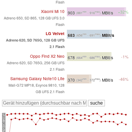
Flash
Xiaomi Mi 10
+32%
903
MBit/s
min
max
(881
- 916
)
Adreno 650, SD 865, 128 GB UFS 3.0
Flash
LG Velvet
683
MBit/s
min
max
(656
- 691
)
Adreno 620, SD 765G, 128 GB UFS
2.1 Flash
Oppo Find X2 Neo
-1%
678
MBit/s
min
max
(664
- 686
)
Adreno 620, SD 765G, 256 GB UFS
2.1 Flash
Samsung Galaxy Note10 Lite
-46%
370
MBit/s
min
max
(342
- 372
)
Mali-G72 MP18, Exynos 9810, 128
GB UFS 2.1 Flash
690
675
660
645
630
615
600
585
570
555
540
525
510
495