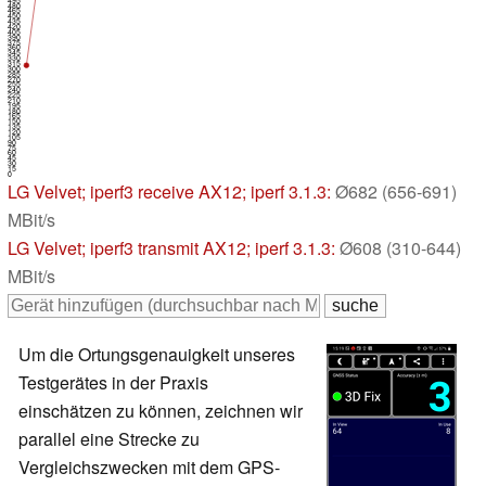
480
465
450
435
420
405
390
375
360
345
330
315
300
285
270
255
240
225
210
195
180
165
150
135
120
105
90
75
60
45
30
15
0
LG Velvet
; iperf3 receive AX12; iperf 3.1.3:
Ø682 (656-691)
MBit/s
LG Velvet
; iperf3 transmit AX12; iperf 3.1.3:
Ø608 (310-644)
MBit/s
Um die Ortungsgenauigkeit unseres
Testgerätes in der Praxis
einschätzen zu können, zeichnen wir
parallel eine Strecke zu
Vergleichszwecken mit dem GPS-