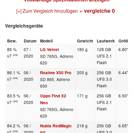
» vergleiche
0
[+] Zum Vergleich hinzufügen
Vergleichsgeräte
Bew.
Datum
Modell
Gewicht
Laufwerk
Größe
85 %
07 /
180 g
128 GB
6.80"
LG Velvet
v7
2020
UFS 2.1
SD 765G, Adreno
(old)
Flash
620
86.1 %
06 /
205 g
256 GB
6.44"
Realme X50 Pro
v7
2020
UFS 3.0
SD 865, Adreno
(old)
Flash
650
83.5 %
06 /
171 g
256 GB
6.50"
Oppo Find X2
v7
2020
UFS 2.1
(old)
Neo
Flash
SD 765G, Adreno
620
84.2 %
06 /
218 g
256 GB
6.65"
Nubia RedMagic
v7
2020
UFS 3.0
(old)
5G