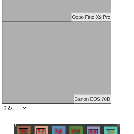
Oppo Find X2 Pro
Canon EOS 70D
11
5.9
7.4
11.4
6.4
4.1