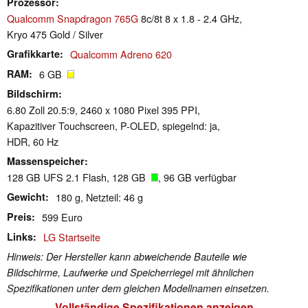
Prozessor
Qualcomm Snapdragon 765G
8c/8t 8 x 1.8 - 2.4 GHz,
Kryo 475 Gold / Silver
Grafikkarte
Qualcomm Adreno 620
RAM
6 GB
Bildschirm
6.80 Zoll 20.5:9, 2460 x 1080 Pixel 395 PPI,
Kapazitiver Touchscreen, P-OLED, spiegelnd: ja,
HDR, 60 Hz
Massenspeicher
128 GB UFS 2.1 Flash, 128 GB
, 96 GB verfügbar
Gewicht
180 g, Netzteil: 46 g
Preis
599 Euro
Links
LG Startseite
Hinweis: Der Hersteller kann abweichende Bauteile wie
Bildschirme, Laufwerke und Speicherriegel mit ähnlichen
Spezifikationen unter dem gleichen Modellnamen einsetzen.
Vollständige Spezifikationen anzeigen