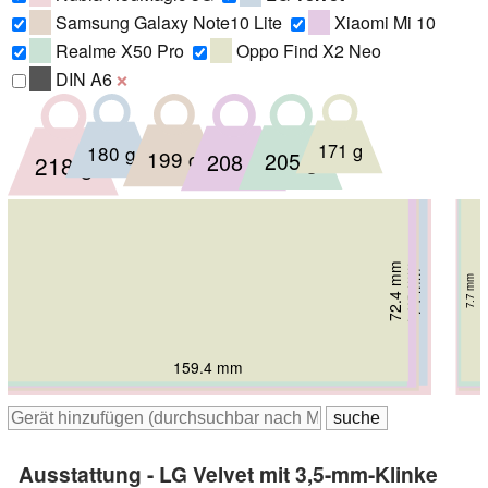
Samsung Galaxy Note10 Lite
Xiaomi Mi 10
Realme X50 Pro
Oppo Find X2 Neo
DIN A6
❌
171 g
180 g
199 g
205 g
208 g
218 g
74.24 mm
72.4 mm
74.8 mm
76.1 mm
74 mm
7.85 mm
7.7 mm
8.96 mm
78 mm
8.9 mm
9.75 mm
8.7 mm
159.4 mm
167.08 mm
158.96 mm
162.6 mm
163.7 mm
168.56 mm
Ausstattung - LG Velvet mit 3,5-mm-Klinke