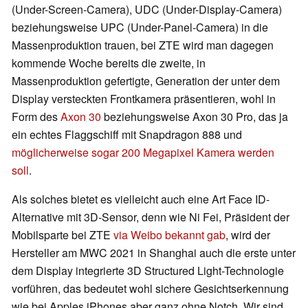
(Under-Screen-Camera), UDC (Under-Display-Camera)
beziehungsweise UPC (Under-Panel-Camera) in die
Massenproduktion trauen, bei ZTE wird man dagegen
kommende Woche bereits die zweite, in
Massenproduktion gefertigte, Generation der unter dem
Display versteckten Frontkamera präsentieren, wohl in
Form des
Axon 30
beziehungsweise Axon 30 Pro, das ja
ein echtes Flaggschiff mit Snapdragon 888 und
möglicherweise sogar 200 Megapixel Kamera werden
soll
.
Als solches bietet es vielleicht auch eine Art Face ID-
Alternative mit 3D-Sensor, denn wie Ni Fei, Präsident der
Mobilsparte bei ZTE
via Weibo bekannt gab
, wird der
Hersteller am MWC 2021 in Shanghai auch die erste unter
dem Display integrierte 3D Structured Light-Technologie
vorführen, das bedeutet wohl sichere Gesichtserkennung
wie bei Apples iPhones aber ganz ohne Notch. Wir sind