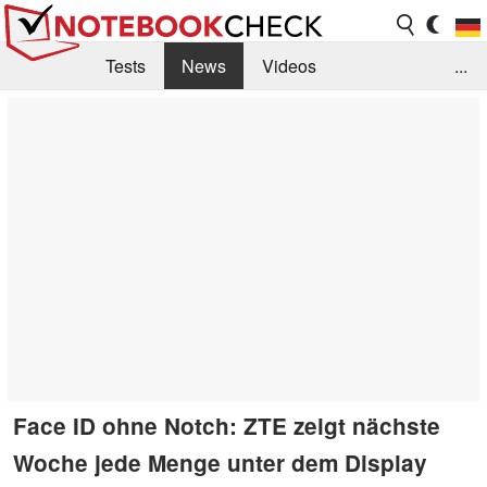
Tests
News
Videos
...
Benchmarks & Tech
Externe Tests
Kaufberatung
Deals
Suche
Jobs
Forum
Face ID ohne Notch: ZTE zeigt nächste
Woche jede Menge unter dem Display