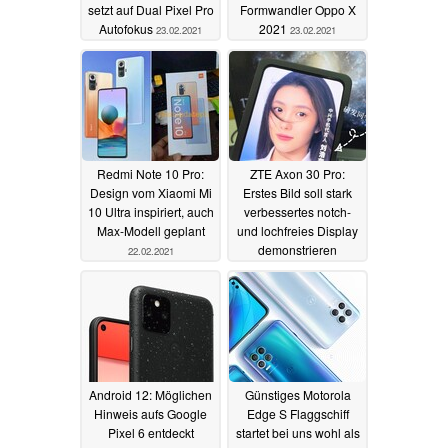
setzt auf Dual Pixel Pro
Formwandler Oppo X
Autofokus
2021
23.02.2021
23.02.2021
Redmi Note 10 Pro:
ZTE Axon 30 Pro:
Design vom Xiaomi Mi
Erstes Bild soll stark
10 Ultra inspiriert, auch
verbessertes notch-
Max-Modell geplant
und lochfreies Display
demonstrieren
22.02.2021
22.02.2021
Android 12: Möglichen
Günstiges Motorola
Hinweis aufs Google
Edge S Flaggschiff
Pixel 6 entdeckt
startet bei uns wohl als