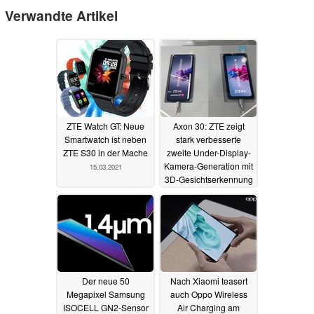
Verwandte Artikel
ZTE Watch GT: Neue
Axon 30: ZTE zeigt
Smartwatch ist neben
stark verbesserte
ZTE S30 in der Mache
zweite Under-Display-
Kamera-Generation mit
15.03.2021
3D-Gesichtserkennung
24.02.2021
Der neue 50
Nach Xiaomi teasert
Megapixel Samsung
auch Oppo Wireless
ISOCELL GN2-Sensor
Air Charging am