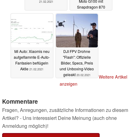
Moto G100 mit
21.02.2021
Snapdragon 870
21.02.2021
Mi Auto: Xiaomis neu
DJI FPV Drohne
aufgeflammte E-Auto-
"Flash": Offizielle
Fantasien beflügeln
Bilder, Specs, Preis
Aktie
und Unboxing-Video
21.02.2021
geleakt
20.02.2021
Weitere Artikel
anzeigen
Kommentare
Fragen, Anregungen, zusätzliche Informationen zu diesem
Artikel? - Uns interessiert Deine Meinung (auch ohne
Anmeldung möglich)!