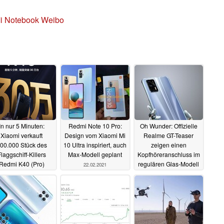
i Notebook Weibo
In nur 5 Minuten:
Redmi Note 10 Pro:
Oh Wunder: Offizielle
Xiaomi verkauft
Design vom Xiaomi Mi
Realme GT-Teaser
00.000 Stück des
10 Ultra inspiriert, auch
zeigen einen
laggschiff-Killers
Max-Modell geplant
Kopfhöreranschluss im
Redmi K40 (Pro)
regulären Glas-Modell
22.02.2021
04.03.2021
22.02.2021