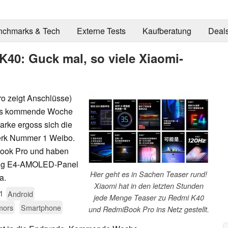
nchmarks & Tech
Externe Tests
Kaufberatung
Deal
40: Guck mal, so viele Xiaomi-
o zeigt Anschlüsse)
mis kommende Woche
rke ergoss sich die
werk Nummer 1 Weibo.
Book Pro und haben
ung E4-AMOLED-Panel
Hier geht es in Sachen Teaser rund!
a.
Xiaomi hat in den letzten Stunden
1
Android
jede Menge Teaser zu Redmi K40
mors
Smartphone
und RedmiBook Pro ins Netz gestellt.