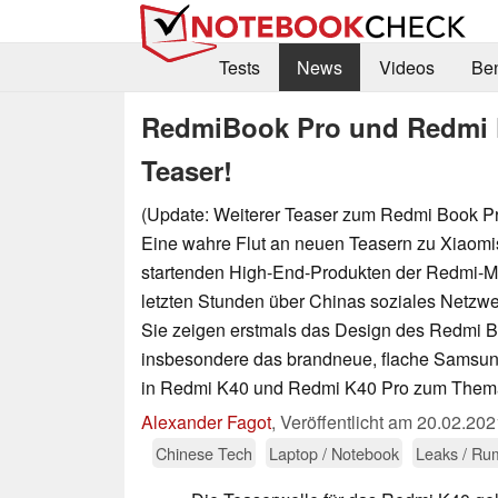
Tests
News
Videos
Be
RedmiBook Pro und Redmi K
Teaser!
(Update: Weiterer Teaser zum Redmi Book Pr
Eine wahre Flut an neuen Teasern zu Xiao
startenden High-End-Produkten der Redmi-Ma
letzten Stunden über Chinas soziales Netz
Sie zeigen erstmals das Design des Redmi 
insbesondere das brandneue, flache Sams
in Redmi K40 und Redmi K40 Pro zum Them
Alexander Fagot
,
Veröffentlicht am
20.02.202
Chinese Tech
Laptop / Notebook
Leaks / Ru