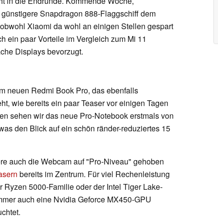
eht in die Endrunde. Kommende Woche,
s günstigere Snapdragon 888-Flaggschiff dem
 obwohl Xiaomi da wohl an einigen Stellen gespart
 ein paar Vorteile im Vergleich zum Mi 11
che Displays bevorzugt.
dem neuen Redmi Book Pro, das ebenfalls
 wie bereits ein paar Teaser vor einigen Tagen
ten sehen wir das neue Pro-Notebook erstmals von
was den Blick auf ein schön ränder-reduziertes 15
ere auch die Webcam auf "Pro-Niveau" gehoben
asern
bereits im Zentrum. Für viel Rechenleistung
Ryzen 5000-Familie oder der Intel Tiger Lake-
 immer auch eine Nvidia Geforce MX450-GPU
uchtet.