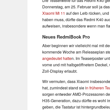
Die Teaserwelle für das Redmi K40 g
Donnerstag, am 25. Februar soll ja da
Xiaomi Mi 11
auf den Leib rücken, und
haben muss, dürfte das Redmi K40 auch
aufweisen, insbesondere wenn man fla
Neues RedmiBook Pro
Aber beginnen wir vielleicht mal mit 
kommende Woche am Releaseplan steht,
angedeutet hatte
n. Im Teaserposter un
vorne und mit halbgeöffnetem Deckel, 
Zoll-Display erlaubt.
Wir vermuten, dass Xiaomi insbesond
hat, zumindest stand sie i
n früheren Te
sorgen entweder AMD-Prozessoren der 
H35-Generation, dazu dürfte es wohl
geben, die Tastatur ist hintergrundbele