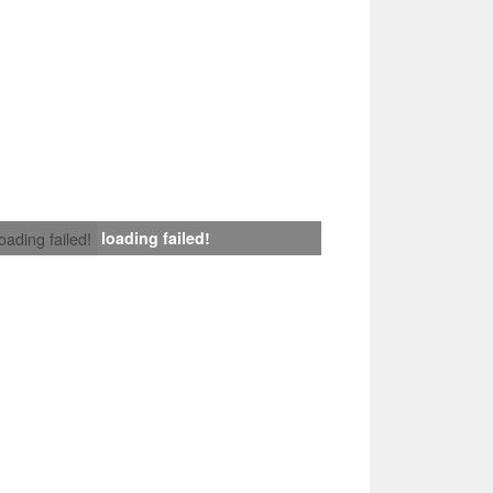
loading failed!
loading failed!