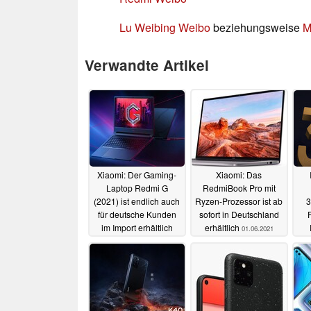
Lu Weibing Weibo
beziehungsweise
M
Verwandte Artikel
Xiaomi: Der Gaming-
Xiaomi: Das
Laptop Redmi G
RedmiBook Pro mit
(2021) ist endlich auch
Ryzen-Prozessor ist ab
3
für deutsche Kunden
sofort in Deutschland
F
im Import erhältlich
erhältlich
01.06.2021
23.10.2021