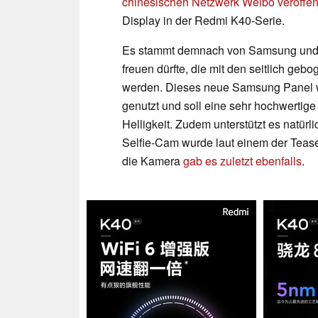
chinesischen Netzwerk Weibo veröffen
Display in der Redmi K40-Serie.
Es stammt demnach von Samsung und i
freuen dürfte, die mit den seitlich geb
werden. Dieses neue Samsung Panel w
genutzt und soll eine sehr hochwertige
Helligkeit. Zudem unterstützt es natür
Selfie-Cam wurde laut einem der Teaser
die Kamera
gab es zuletzt ebenfalls
.