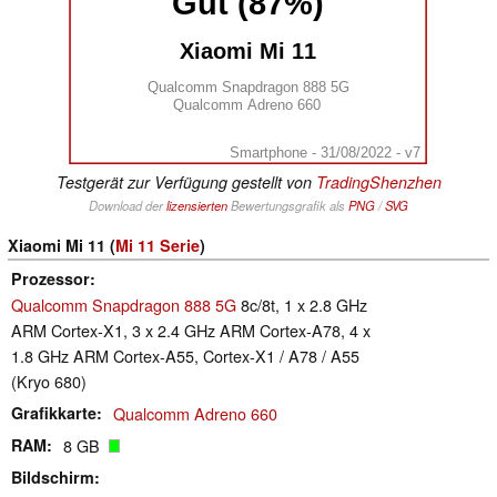
Gut (87%)
Xiaomi Mi 11
Qualcomm Snapdragon 888 5G
Qualcomm Adreno 660
Smartphone - 31/08/2022 - v7
Testgerät zur Verfügung gestellt von
TradingShenzhen
Download der
lizensierten
Bewertungsgrafik als
PNG
/
SVG
Xiaomi Mi 11 (
Mi 11 Serie
)
Prozessor
Qualcomm Snapdragon 888 5G
8c/8t, 1 x 2.8 GHz
ARM Cortex-X1, 3 x 2.4 GHz ARM Cortex-A78, 4 x
1.8 GHz ARM Cortex-A55, Cortex-X1 / A78 / A55
(Kryo 680)
Grafikkarte
Qualcomm Adreno 660
RAM
8 GB
Bildschirm