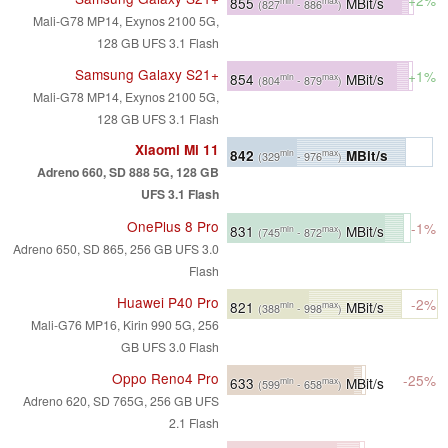
855
MBit/s
(827
- 886
)
Mali-G78 MP14, Exynos 2100 5G,
128 GB UFS 3.1 Flash
Samsung Galaxy S21+
+1%
854
MBit/s
min
max
(804
- 879
)
Mali-G78 MP14, Exynos 2100 5G,
128 GB UFS 3.1 Flash
Xiaomi Mi 11
842
MBit/s
min
max
(329
- 976
)
Adreno 660, SD 888 5G, 128 GB
UFS 3.1 Flash
OnePlus 8 Pro
-1%
831
MBit/s
min
max
(745
- 872
)
Adreno 650, SD 865, 256 GB UFS 3.0
Flash
Huawei P40 Pro
-2%
821
MBit/s
min
max
(388
- 998
)
Mali-G76 MP16, Kirin 990 5G, 256
GB UFS 3.0 Flash
Oppo Reno4 Pro
-25%
633
MBit/s
min
max
(599
- 658
)
Adreno 620, SD 765G, 256 GB UFS
2.1 Flash