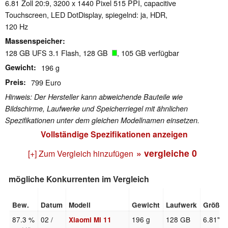
6.81 Zoll 20:9, 3200 x 1440 Pixel 515 PPI, capacitive
Touchscreen, LED DotDisplay, spiegelnd: ja, HDR,
120 Hz
Massenspeicher
128 GB UFS 3.1 Flash, 128 GB
, 105 GB verfügbar
Gewicht
196 g
Preis
799 Euro
Hinweis: Der Hersteller kann abweichende Bauteile wie
Bildschirme, Laufwerke und Speicherriegel mit ähnlichen
Spezifikationen unter dem gleichen Modellnamen einsetzen.
Vollständige Spezifikationen anzeigen
» vergleiche
0
[+] Zum Vergleich hinzufügen
mögliche Konkurrenten im Vergleich
Bew.
Datum
Modell
Gewicht
Laufwerk
Größe
87.3 %
02 /
196 g
128 GB
6.81"
Xiaomi Mi 11