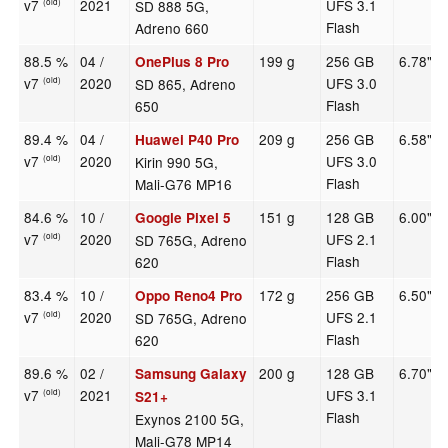
v7
2021
UFS 3.1
SD 888 5G,
(old)
Flash
Adreno 660
88.5 %
04 /
199 g
256 GB
6.78"
OnePlus 8 Pro
v7
2020
UFS 3.0
SD 865, Adreno
(old)
Flash
650
89.4 %
04 /
209 g
256 GB
6.58"
Huawei P40 Pro
v7
2020
UFS 3.0
Kirin 990 5G,
(old)
Flash
Mali-G76 MP16
84.6 %
10 /
151 g
128 GB
6.00"
Google Pixel 5
v7
2020
UFS 2.1
SD 765G, Adreno
(old)
Flash
620
83.4 %
10 /
172 g
256 GB
6.50"
Oppo Reno4 Pro
v7
2020
UFS 2.1
SD 765G, Adreno
(old)
Flash
620
89.6 %
02 /
200 g
128 GB
6.70"
Samsung Galaxy
v7
2021
UFS 3.1
(old)
S21+
Flash
Exynos 2100 5G,
Mali-G78 MP14