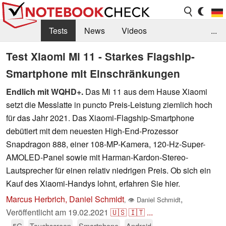
Tests
News
Videos
...
Benchmarks & Tech
Externe Tests
Test Xiaomi Mi 11 - Starkes Flagship-
Smartphone mit Einschränkungen
Kaufberatung
Deals
Suche
Jobs
Endlich mit WQHD+.
Das Mi 11 aus dem Hause Xiaomi
Forum
setzt die Messlatte in puncto Preis-Leistung ziemlich hoch
für das Jahr 2021. Das Xiaomi-Flagship-Smartphone
debütiert mit dem neuesten High-End-Prozessor
Snapdragon 888, einer 108-MP-Kamera, 120-Hz-Super-
AMOLED-Panel sowie mit Harman-Kardon-Stereo-
Lautsprecher für einen relativ niedrigen Preis. Ob sich ein
Kauf des Xiaomi-Handys lohnt, erfahren Sie hier.
Marcus Herbrich, Daniel Schmidt
,
,
👁
Daniel Schmidt
Veröffentlicht am
19.02.2021
🇺🇸
🇮🇹
...
5G
Touchscreen
Smartphone
Android