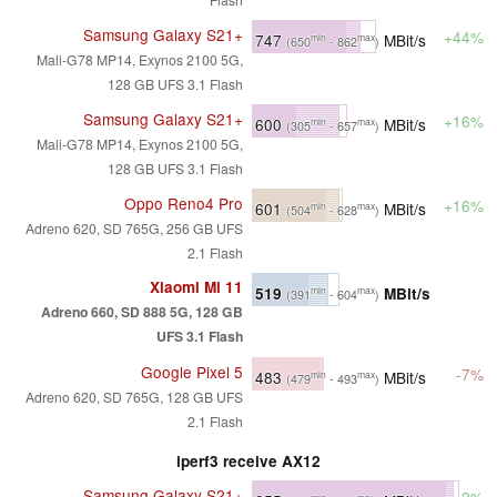
Samsung Galaxy S21+
+44%
747
MBit/s
min
max
(650
- 862
)
Mali-G78 MP14, Exynos 2100 5G,
128 GB UFS 3.1 Flash
Samsung Galaxy S21+
+16%
600
MBit/s
min
max
(305
- 657
)
Mali-G78 MP14, Exynos 2100 5G,
128 GB UFS 3.1 Flash
Oppo Reno4 Pro
+16%
601
MBit/s
min
max
(504
- 628
)
Adreno 620, SD 765G, 256 GB UFS
2.1 Flash
Xiaomi Mi 11
519
MBit/s
min
max
(391
- 604
)
Adreno 660, SD 888 5G, 128 GB
UFS 3.1 Flash
Google Pixel 5
-7%
483
MBit/s
min
max
(479
- 493
)
Adreno 620, SD 765G, 128 GB UFS
2.1 Flash
iperf3 receive AX12
Samsung Galaxy S21+
+2%
min
max