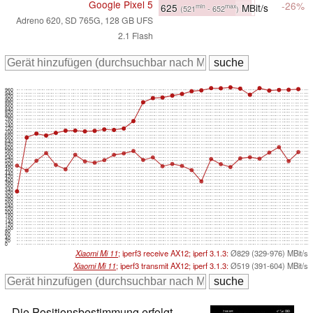
Google Pixel 5
-26%
625
MBit/s
min
max
(521
- 652
)
Adreno 620, SD 765G, 128 GB UFS
2.1 Flash
960
940
920
900
880
860
840
820
800
780
760
740
720
700
680
660
640
620
600
580
560
540
520
500
480
460
440
420
400
380
360
340
320
300
280
260
240
220
200
180
160
140
120
100
80
60
40
20
0
Xiaomi Mi 11
; iperf3 receive AX12; iperf 3.1.3:
Ø829 (329-976) MBit/s
Xiaomi Mi 11
; iperf3 transmit AX12; iperf 3.1.3:
Ø519 (391-604) MBit/s
Die Positionsbestimmung erfolgt