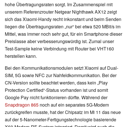
hohe Übertragungsraten sorgt. Im Zusammenspiel mit
unserem Referenzrouter Netgear Nighthawk AX12 zeigt
sich das Xiaomi-Handy recht inkonstant und beim Senden
liegen die Übertragungsraten „nur“ bei etwa 520 MBit/s im
Mittel, was immer noch sehr gut, für ein Smartphone dieser
Preislasse aber verbesserungswürdig ist. Zumal unser
Test-Sample keine Verbindung mit Router bei VHT160
herstellen kann.
Bei den Kommunikationsmodulen setzt Xiaomi auf Dual-
SIM, 5G sowie NFC zur Nahfeldkommunikation. Bei der
CN-Version sollte beachtet werden, dass kein „Play
Protection Certified“-Status vorhanden ist und somit
Google Pay nicht funktionieren dürfte. Während der
Snapdragon 865
noch auf ein separates 5G-Modem
zurückgreifen musste, hat der Chipsatz im Mi 11 das neue
auf der 5-Nanometer-Fertigungstechnologie basierende
X60-Modem-RF-System integriert. Damit wird auch die