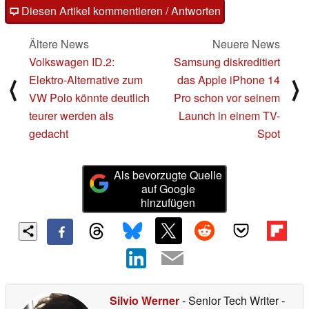
Diesen Artikel kommentieren / Antworten
Ältere News
Neuere News
Volkswagen ID.2:
Samsung diskreditiert
Elektro-Alternative zum
das Apple iPhone 14
⟨
⟩
VW Polo könnte deutlich
Pro schon vor seinem
teurer werden als
Launch in einem TV-
gedacht
Spot
Als bevorzugte Quelle
auf Google
hinzufügen
Silvio Werner
- Senior Tech Writer
-