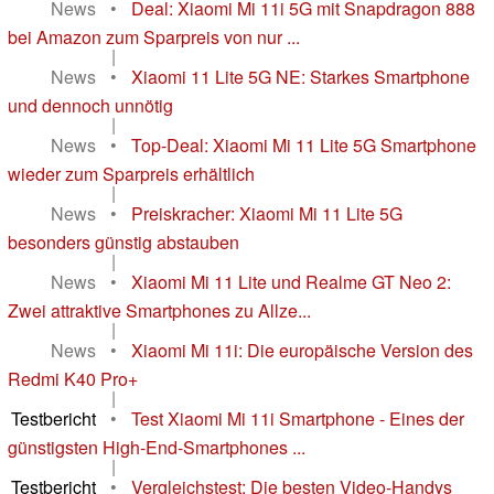
News
•
Deal: Xiaomi Mi 11i 5G mit Snapdragon 888
bei Amazon zum Sparpreis von nur ...
|
News
•
Xiaomi 11 Lite 5G NE: Starkes Smartphone
und dennoch unnötig
|
News
•
Top-Deal: Xiaomi Mi 11 Lite 5G Smartphone
wieder zum Sparpreis erhältlich
|
News
•
Preiskracher: Xiaomi Mi 11 Lite 5G
besonders günstig abstauben
|
News
•
Xiaomi Mi 11 Lite und Realme GT Neo 2:
Zwei attraktive Smartphones zu Allze...
|
News
•
Xiaomi Mi 11i: Die europäische Version des
Redmi K40 Pro+
|
Testbericht
•
Test Xiaomi Mi 11i Smartphone - Eines der
günstigsten High-End-Smartphones ...
|
Testbericht
•
Vergleichstest: Die besten Video-Handys