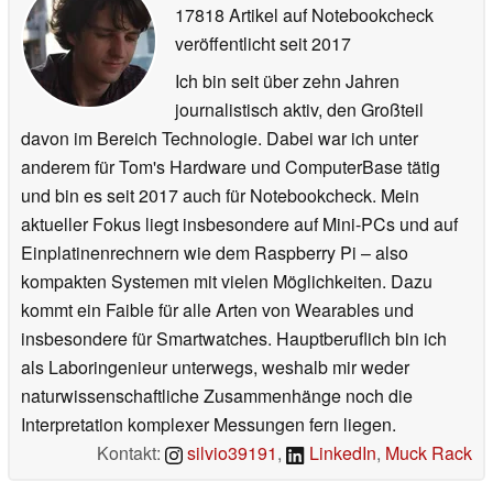
17818 Artikel auf Notebookcheck
veröffentlicht
seit 2017
Ich bin seit über zehn Jahren
journalistisch aktiv, den Großteil
davon im Bereich Technologie. Dabei war ich unter
anderem für Tom's Hardware und ComputerBase tätig
und bin es seit 2017 auch für Notebookcheck. Mein
aktueller Fokus liegt insbesondere auf Mini-PCs und auf
Einplatinenrechnern wie dem Raspberry Pi – also
kompakten Systemen mit vielen Möglichkeiten. Dazu
kommt ein Faible für alle Arten von Wearables und
insbesondere für Smartwatches. Hauptberuflich bin ich
als Laboringenieur unterwegs, weshalb mir weder
naturwissenschaftliche Zusammenhänge noch die
Interpretation komplexer Messungen fern liegen.
Kontakt:
silvio39191
,
LinkedIn
,
Muck Rack