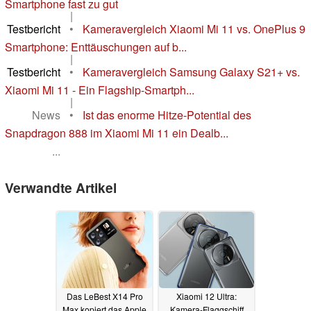
Smartphone fast zu gut
|
Testbericht
•
Kameravergleich Xiaomi Mi 11 vs. OnePlus 9
Smartphone: Enttäuschungen auf b...
|
Testbericht
•
Kameravergleich Samsung Galaxy S21+ vs.
Xiaomi Mi 11 - Ein Flagship-Smartph...
|
News
•
Ist das enorme Hitze-Potential des
Snapdragon 888 im Xiaomi Mi 11 ein Dealb...
...
Verwandte Artikel
Das LeBest X14 Pro
Xiaomi 12 Ultra:
Max kopiert das Apple
Kamera-Flaggschiff