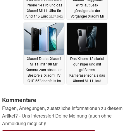
iPhone 14 Pro und das
wird laut Leak
Xiaomi Mi 11 Ultra für
günstiger als der
rund 145 Euro
Vorgänger Xiaomi Mi
25.07.2022
11 Ultra
07.03.2022
Xiaomi Deals: Xiaomi
Das Xiaomi 12 startet
Mi 11i mit 108 MP
günstiger und mit
Kamera zum absoluten
größerem
Bestpreis, Xiaomi TV
Kamerasensor als das
Q1E 55" ebenfalls im
Xiaomi Mi 11, laut
Angebot
geleakter Infografik
07.01.2022
23.12.2021
Kommentare
Fragen, Anregungen, zusätzliche Informationen zu diesem
Artikel? - Uns interessiert Deine Meinung (auch ohne
Anmeldung möglich)!