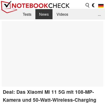
Tests
News
Videos
...
Benchmarks & Tech
Externe Tests
Kaufberatung
Deals
Suche
Jobs
Forum
Deal: Das Xiaomi Mi 11 5G mit 108-MP-
Kamera und 50-Watt-Wireless-Charging