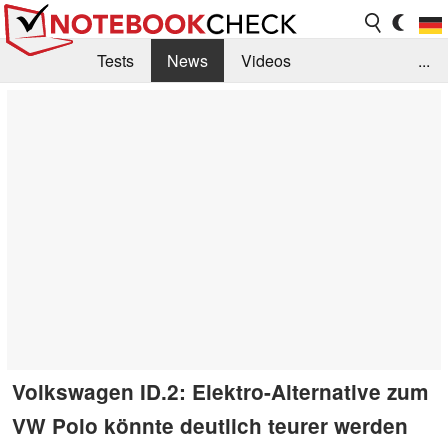
Tests
News
Videos
...
Benchmarks & Tech
Externe Tests
Kaufberatung
Deals
Suche
Jobs
Forum
Volkswagen ID.2: Elektro-Alternative zum
VW Polo könnte deutlich teurer werden