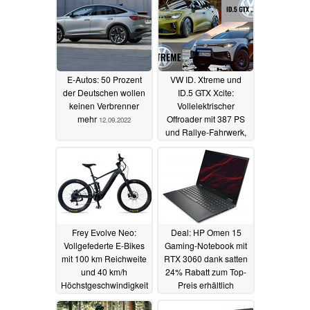
E-Autos: 50 Prozent
VW ID. Xtreme und
der Deutschen wollen
ID.5 GTX Xcite:
keinen Verbrenner
Vollelektrischer
mehr
Offroader mit 387 PS
12.09.2022
und Rallye-Fahrwerk,
aufgemotzter ID.5 GTX
09.09.2022
Frey Evolve Neo:
Deal: HP Omen 15
Vollgefederte E-Bikes
Gaming-Notebook mit
mit 100 km Reichweite
RTX 3060 dank satten
und 40 km/h
24% Rabatt zum Top-
Höchstgeschwindigkeit
Preis erhältlich
gelauncht
03.09.2022
02.09.2022