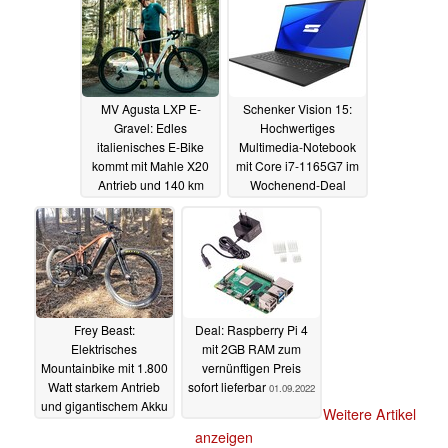
MV Agusta LXP E-
Schenker Vision 15:
Gravel: Edles
Hochwertiges
italienisches E-Bike
Multimedia-Notebook
kommt mit Mahle X20
mit Core i7-1165G7 im
Antrieb und 140 km
Wochenend-Deal
Reichweite
günstiger erhältlich
02.09.2022
02.09.2022
Frey Beast:
Deal: Raspberry Pi 4
Elektrisches
mit 2GB RAM zum
Mountainbike mit 1.800
vernünftigen Preis
Watt starkem Antrieb
sofort lieferbar
01.09.2022
und gigantischem Akku
Weitere Artikel
vorgestellt
01.09.2022
anzeigen