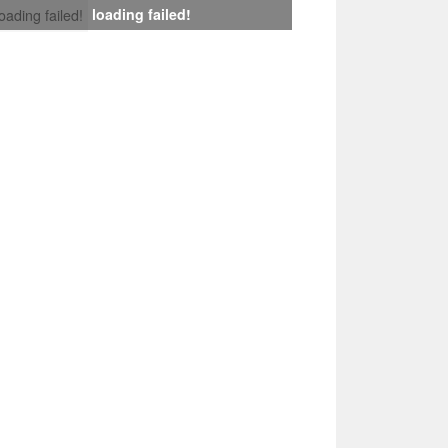
loading failed!
loading failed!