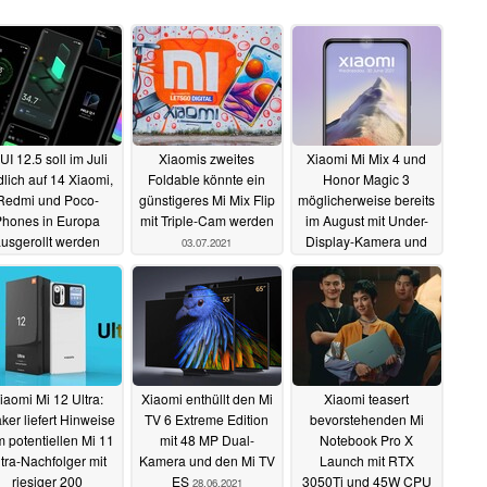
UI 12.5 soll im Juli
Xiaomis zweites
Xiaomi Mi Mix 4 und
lich auf 14 Xiaomi,
Foldable könnte ein
Honor Magic 3
Redmi und Poco-
günstigeres Mi Mix Flip
möglicherweise bereits
Phones in Europa
mit Triple-Cam werden
im August mit Under-
usgerollt werden
Display-Kamera und
03.07.2021
Snapdragon 888+
04.07.2021
01.07.2021
iaomi Mi 12 Ultra:
Xiaomi enthüllt den Mi
Xiaomi teasert
ker liefert Hinweise
TV 6 Extreme Edition
bevorstehenden Mi
 potentiellen Mi 11
mit 48 MP Dual-
Notebook Pro X
tra-Nachfolger mit
Kamera und den Mi TV
Launch mit RTX
riesiger 200
ES
3050Ti und 45W CPU
28.06.2021