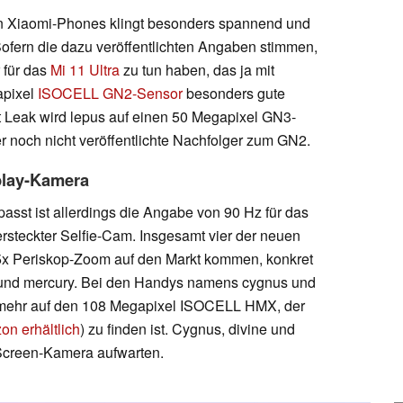
n Xiaomi-Phones klingt besonders spannend und
fern die dazu veröffentlichten Angaben stimmen,
 für das
Mi 11 Ultra
zu tun haben, das ja mit
apixel
ISOCELL GN2-Sensor
besonders gute
Leak wird lepus auf einen 50 Megapixel GN3-
r noch nicht veröffentlichte Nachfolger zum GN2.
play-Kamera
asst ist allerdings die Angabe von 90 Hz für das
rsteckter Selfie-Cam. Insgesamt vier der neuen
5x Periskop-Zoom auf den Markt kommen, konkret
 und mercury. Bei den Handys namens cygnus und
l mehr auf den 108 Megapixel ISOCELL HMX, der
on erhältlich
) zu finden ist. Cygnus, divine und
Screen-Kamera aufwarten.