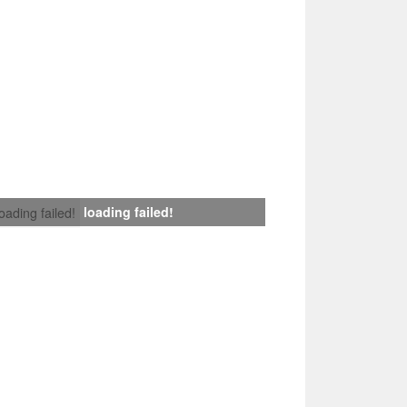
loading failed!
loading failed!