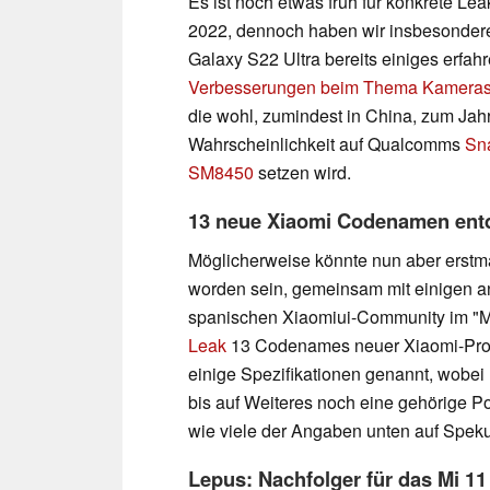
Es ist noch etwas früh für konkrete L
2022, dennoch haben wir insbesonde
Galaxy S22 Ultra bereits einiges erfah
Verbesserungen beim Thema Kamera
die wohl, zumindest in China, zum Jah
Wahrscheinlichkeit auf Qualcomms
Sn
SM8450
setzen wird.
13 neue Xiaomi Codenamen ent
Möglicherweise könnte nun aber erstma
worden sein, gemeinsam mit einigen 
spanischen Xiaomiui-Community im "M
Leak
13 Codenames neuer Xiaomi-Prod
einige Spezifikationen genannt, wobei 
bis auf Weiteres noch eine gehörige Po
wie viele der Angaben unten auf Speku
Lepus: Nachfolger für das Mi 11