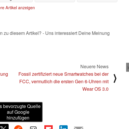
egapixel-Kamera
28.06.2021
re Artikel anzeigen
und Next-Gen
Snapdragon-SoC
29.06.2021
n zu diesem Artikel? - Uns interessiert Deine Meinung
Neuere News
rung
Fossil zertifiziert neue Smartwatches bei der
⟩
FCC, vermutlich die ersten Gen 6-Uhren mit
Wear OS 3.0
s bevorzugte Quelle
auf Google
hinzufügen