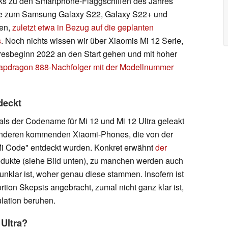
eaks zu den Smartphone-Flaggschiffen des Jahres
re zum Samsung Galaxy S22, Galaxy S22+ und
ren,
zuletzt etwa in Bezug auf die geplanten
s
. Noch nichts wissen wir über Xiaomis Mi 12 Serie,
resbeginn 2022 an den Start gehen und mit hoher
apdragon 888-Nachfolger mit der Modellnummer
deckt
ls der Codename für Mi 12 und Mi 12 Ultra geleakt
anderen kommenden Xiaomi-Phones, die von der
i Code" entdeckt wurden. Konkret erwähnt
der
ukte (siehe Bild unten), zu manchen werden auch
unklar ist, woher genau diese stammen. Insofern ist
rtion Skepsis angebracht, zumal nicht ganz klar ist,
lation beruhen.
 Ultra?