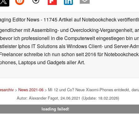
aging Editor News
- 11745 Artikel auf Notebookcheck veröffentl
gendlicher mit Assembling- und Overclocking-Vergangenheit, arb
 bevor ich professionell in die Computerwelt eingestiegen bin 
stleister Iphos IT Solutions als Windows Client- und Server-Ad
 Freelancer schreibe ich nun schon seit 2016 für Notebookcheck
phones, Laptops und Gadgets aller Art.
sarchiv
>
News 2021-06
> Mi 12 und Co? Neue Xiaomi-Phones entdeckt, darun
Autor: Alexander Fagot, 24.06.2021 (Update: 18.02.2026)
loading failed!