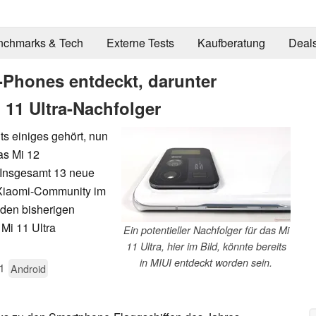
nchmarks & Tech
Externe Tests
Kaufberatung
Deal
Phones entdeckt, darunter
 11 Ultra-Nachfolger
s einiges gehört, nun
as Mi 12
 Insgesamt 13 neue
Xiaomi-Community im
 den bisherigen
Mi 11 Ultra
Ein potentieller Nachfolger für das Mi
11 Ultra, hier im Bild, könnte bereits
in MIUI entdeckt worden sein.
1
Android