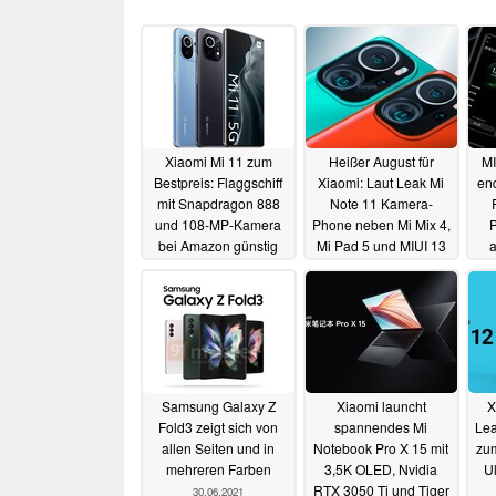
Xiaomi Mi 11 zum
Heißer August für
MI
Bestpreis: Flaggschiff
Xiaomi: Laut Leak Mi
end
mit Snapdragon 888
Note 11 Kamera-
und 108-MP-Kamera
Phone neben Mi Mix 4,
bei Amazon günstig
Mi Pad 5 und MIUI 13
a
wie nie
im Anmarsch
19.07.2021
06.07.2021
Samsung Galaxy Z
Xiaomi launcht
X
Fold3 zeigt sich von
spannendes Mi
Lea
allen Seiten und in
Notebook Pro X 15 mit
zum
mehreren Farben
3,5K OLED, Nvidia
Ul
RTX 3050 Ti und Tiger
30.06.2021