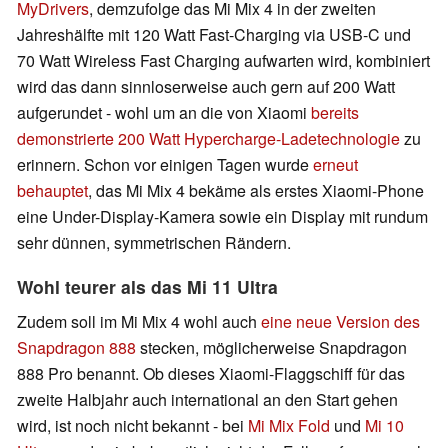
MyDrivers
, demzufolge das Mi Mix 4 in der zweiten
Jahreshälfte mit 120 Watt Fast-Charging via USB-C und
70 Watt Wireless Fast Charging aufwarten wird, kombiniert
wird das dann sinnloserweise auch gern auf 200 Watt
aufgerundet - wohl um an die von Xiaomi
bereits
demonstrierte 200 Watt Hypercharge-Ladetechnologie
zu
erinnern. Schon vor einigen Tagen wurde
erneut
behauptet
, das Mi Mix 4 bekäme als erstes Xiaomi-Phone
eine Under-Display-Kamera sowie ein Display mit rundum
sehr dünnen, symmetrischen Rändern.
Wohl teurer als das Mi 11 Ultra
Zudem soll im Mi Mix 4 wohl auch
eine neue Version des
Snapdragon 888
stecken, möglicherweise Snapdragon
888 Pro benannt. Ob dieses Xiaomi-Flaggschiff für das
zweite Halbjahr auch international an den Start gehen
wird, ist noch nicht bekannt - bei
Mi Mix Fold
und
Mi 10