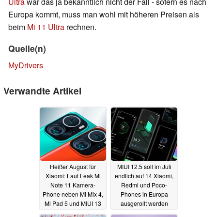
Ultra
war das ja bekanntlich nicht der Fall - sofern es nach
Europa kommt, muss man wohl mit höheren Preisen als
beim
Mi 11 Ultra
rechnen.
Quelle(n)
MyDrivers
Verwandte Artikel
Heißer August für
MIUI 12.5 soll im Juli
Xiaomi: Laut Leak Mi
endlich auf 14 Xiaomi,
Note 11 Kamera-
Redmi und Poco-
Phone neben Mi Mix 4,
Phones in Europa
Mi Pad 5 und MIUI 13
ausgerollt werden
im Anmarsch
06.07.2021
04.07.2021