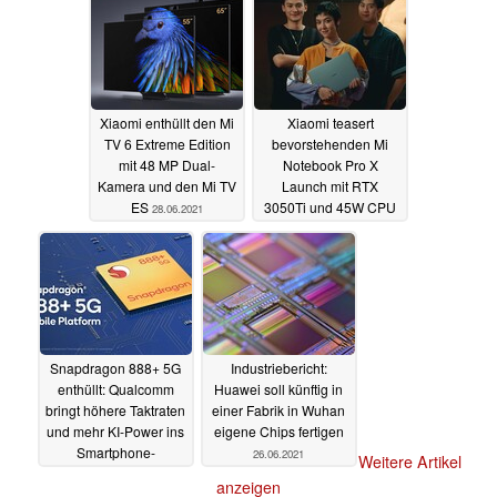
Xiaomi enthüllt den Mi
Xiaomi teasert
TV 6 Extreme Edition
bevorstehenden Mi
mit 48 MP Dual-
Notebook Pro X
Kamera und den Mi TV
Launch mit RTX
ES
3050Ti und 45W CPU
28.06.2021
28.06.2021
Snapdragon 888+ 5G
Industriebericht:
enthüllt: Qualcomm
Huawei soll künftig in
bringt höhere Taktraten
einer Fabrik in Wuhan
und mehr KI-Power ins
eigene Chips fertigen
Smartphone-
26.06.2021
Weitere Artikel
Flaggschiff
28.06.2021
anzeigen