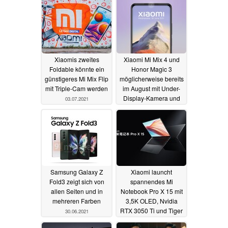
Xiaomis zweites
Xiaomi Mi Mix 4 und
Foldable könnte ein
Honor Magic 3
günstigeres Mi Mix Flip
möglicherweise bereits
mit Triple-Cam werden
im August mit Under-
Display-Kamera und
03.07.2021
Snapdragon 888+
01.07.2021
Samsung Galaxy Z
Xiaomi launcht
Fold3 zeigt sich von
spannendes Mi
allen Seiten und in
Notebook Pro X 15 mit
mehreren Farben
3,5K OLED, Nvidia
RTX 3050 Ti und Tiger
30.06.2021
Lake H35
30.06.2021