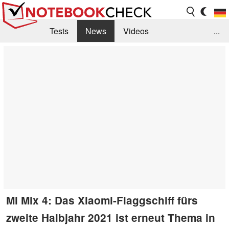
Tests
News
Videos
...
Benchmarks & Tech
Externe Tests
Kaufberatung
Deals
Suche
Jobs
Forum
Mi Mix 4: Das Xiaomi-Flaggschiff fürs
zweite Halbjahr 2021 ist erneut Thema in