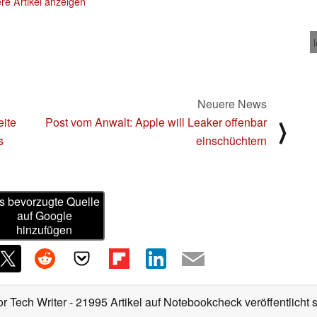
re Artikel anzeigen
Neuere News
eite
Post vom Anwalt: Apple will Leaker offenbar
⟩
s
einschüchtern
s bevorzugte Quelle
auf Google
hinzufügen
or Tech Writer
- 21995 Artikel auf Notebookcheck veröffentlicht
s