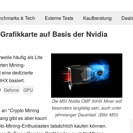
nchmarks & Tech
Externe Tests
Kaufberatung
Deal
Grafikkarte auf Basis der Nvidia
eile häufig als Lite
rten Mining-
 eine dedizierte
0HX basiert.
1
Geforce
GPU
Die MSI Nvidia CMP 50HX Miner soll
besonders langlebig sein, auch unter
e an "Crypto Mining
jahrelanger Dauerlast. (Bild: MSI)
slang gibt es aber kaum
pto-Mining-Enthusiasten tatsächlich kaufen können.