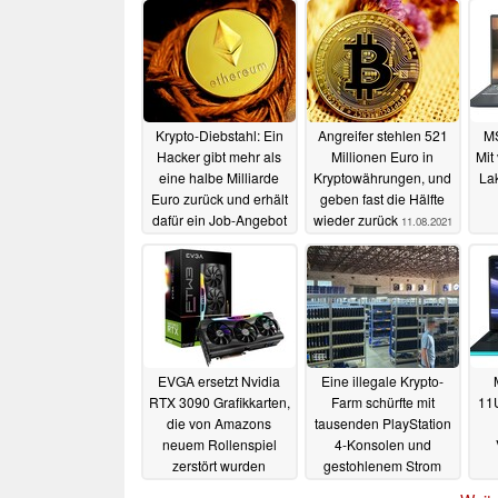
Krypto-Diebstahl: Ein
Angreifer stehlen 521
MS
Hacker gibt mehr als
Millionen Euro in
Mit
eine halbe Milliarde
Kryptowährungen, und
La
Euro zurück und erhält
geben fast die Hälfte
dafür ein Job-Angebot
wieder zurück
11.08.2021
24.08.2021
EVGA ersetzt Nvidia
Eine illegale Krypto-
RTX 3090 Grafikkarten,
Farm schürfte mit
11
die von Amazons
tausenden PlayStation
neuem Rollenspiel
4-Konsolen und
zerstört wurden
gestohlenem Strom
24.07.2021
12.07.2021