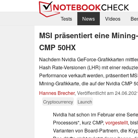
Tests
News
Videos
Be
MSI präsentiert eine Mining-
CMP 50HX
Nachdem Nvidia GeForce-Grafikkarten mittlerw
Hash Rate-Versionen (LHR) mit einer reduzie
Performance verkauft werden, präsentiert MSI
Mining-Grafikkarte, die auf der Nvidia CMP 5
Hannes Brecher
,
Veröffentlicht am
24.06.202
Cryptocurrency
Launch
Nvidia hat schon im Februar eine Seri
Processors", kurz CMP,
vorgestellt
, bi
Varianten von Board-Partnern, die Kry