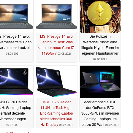
I Prestige 14 Evo:
MSI Prestige 14 Evo
Die Polizei in
 verbessertem Tiger-
Laptop im Test: Was
Warschau findet eine
ke zu mehr Laufzeit
kann der neue Core i7-
illegale Krypto-Farm im
1195G7?
eigenen Hauptquartier
08.08.2021
03.08.2021
02.08.2021
MSI GE76 Raider
MSI GE76 Raider
Acer erhöht die TGP
UH: Gaming-Laptop
11UH im Test: High-
der GeForce RTX
erfährt dezente
End-Gaming-Laptop
3000-GPUs in diversen
Verbesserungen
bietet schnelles 360-
Gaming-Laptops um
Hz-Display
bis zu 30 Watt
10.07.2021
08.07.2021
01.07.2021