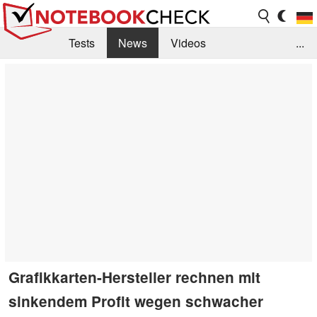
Tests
News
Videos
...
Benchmarks & Tech
Externe Tests
Kaufberatung
Deals
Suche
Jobs
Forum
Grafikkarten-Hersteller rechnen mit
sinkendem Profit wegen schwacher