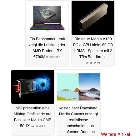
Ein Benchmark-Leak
Die neue Nvidia A100
zeigt die Leistung der
PCIe-GPU bietet 80 GB
AMD Radeon RX
HBM2e-Speicher mit 2
6700M
TB/s Bandbreite
30.06.2021
28.06.2021
MSI präsentiert eine
Kostenloser Download:
Mining-Grafikkarte auf
Nvidia Canvas erzeugt
Basis der Nvidia CMP
realistische
50HX
Landschaften aus
24.06.2021
einfachen Doodles
Weitere Artikel
23.06.2021