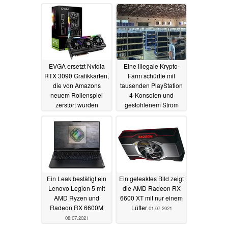
24.09.2021
EVGA ersetzt Nvidia
Eine illegale Krypto-
RTX 3090 Grafikkarten,
Farm schürfte mit
die von Amazons
tausenden PlayStation
neuem Rollenspiel
4-Konsolen und
zerstört wurden
gestohlenem Strom
24.07.2021
12.07.2021
Ein Leak bestätigt ein
Ein geleaktes Bild zeigt
Lenovo Legion 5 mit
die AMD Radeon RX
AMD Ryzen und
6600 XT mit nur einem
Radeon RX 6600M
Lüfter
01.07.2021
08.07.2021