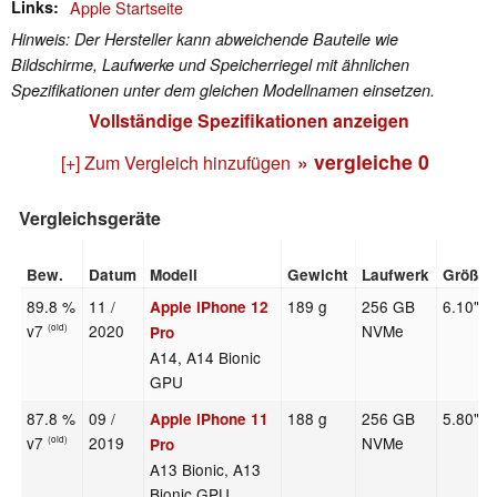
Links
Apple Startseite
Hinweis: Der Hersteller kann abweichende Bauteile wie
Bildschirme, Laufwerke und Speicherriegel mit ähnlichen
Spezifikationen unter dem gleichen Modellnamen einsetzen.
Vollständige Spezifikationen anzeigen
» vergleiche
0
[+] Zum Vergleich hinzufügen
Vergleichsgeräte
Bew.
Datum
Modell
Gewicht
Laufwerk
Größe
89.8 %
11 /
189 g
256 GB
6.10"
Apple iPhone 12
v7
2020
NVMe
(old)
Pro
A14, A14 Bionic
GPU
87.8 %
09 /
188 g
256 GB
5.80"
Apple iPhone 11
v7
2019
NVMe
(old)
Pro
A13 Bionic, A13
Bionic GPU