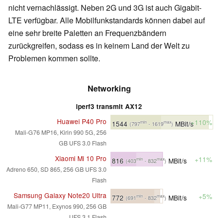
nicht vernachlässigt. Neben 2G und 3G ist auch Gigabit-
LTE verfügbar. Alle Mobilfunkstandards können dabei auf
eine sehr breite Paletten an Frequenzbändern
zurückgreifen, sodass es in keinem Land der Welt zu
Problemen kommen sollte.
Networking
iperf3 transmit AX12
Huawei P40 Pro
+110%
1544
MBit/s
min
max
(797
- 1619
)
Mali-G76 MP16, Kirin 990 5G, 256
GB UFS 3.0 Flash
Xiaomi Mi 10 Pro
+11%
816
MBit/s
min
max
(403
- 832
)
Adreno 650, SD 865, 256 GB UFS 3.0
Flash
Samsung Galaxy Note20 Ultra
+5%
772
MBit/s
min
max
(691
- 832
)
Mali-G77 MP11, Exynos 990, 256 GB
UFS 3.1 Flash