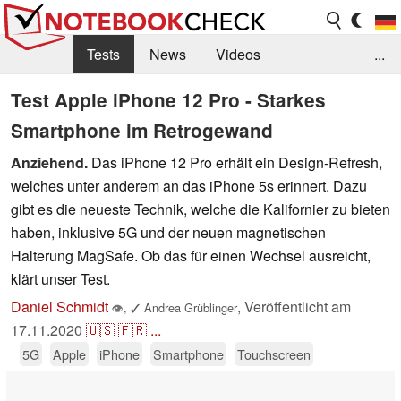
Tests
News
Videos
...
Benchmarks & Tech
Externe Tests
Test Apple iPhone 12 Pro - Starkes
Smartphone im Retrogewand
Kaufberatung
Deals
Suche
Jobs
Anziehend.
Das iPhone 12 Pro erhält ein Design-Refresh,
Forum
welches unter anderem an das iPhone 5s erinnert. Dazu
gibt es die neueste Technik, welche die Kalifornier zu bieten
haben, inklusive 5G und der neuen magnetischen
Halterung MagSafe. Ob das für einen Wechsel ausreicht,
klärt unser Test.
Daniel Schmidt
,
Veröffentlicht am
👁
,
✓
Andrea Grüblinger
17.11.2020
🇺🇸
🇫🇷
...
5G
Apple
iPhone
Smartphone
Touchscreen