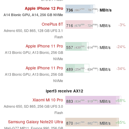
Apple iPhone 12 Pro
736
MBit/s
min
max
(667
- 787
)
A14 Bionic GPU, A14, 256 GB NVMe
OnePlus 8T
-3%
716
MBit/s
min
max
(679
- 724
)
Adreno 650, SD 865, 128 GB UFS 3.1
Flash
Apple iPhone 11 Pro
-24%
557
MBit/s
min
max
(439
- 614
)
A13 Bionic GPU, A13 Bionic, 256 GB
NVMe
Apple iPhone 11 Pro
-34%
489
MBit/s
min
max
(254
- 634
)
A13 Bionic GPU, A13 Bionic, 256 GB
NVMe
iperf3 receive AX12
Xiaomi Mi 10 Pro
+68%
883
MBit/s
min
max
(834
- 919
)
Adreno 650, SD 865, 256 GB UFS 3.0
Flash
Samsung Galaxy Note20 Ultra
+65%
870
MBit/s
min
max
(841
- 882
)
Mali-G77 MP11, Exynos 990, 256 GB