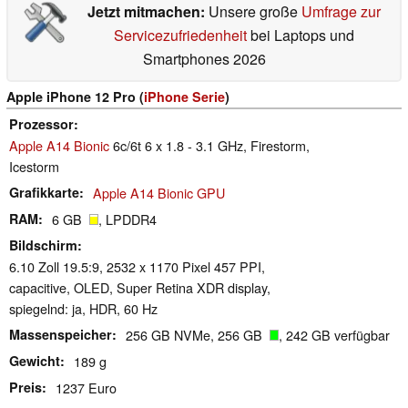
Jetzt mitmachen:
Unsere große
Umfrage zur
Servicezufriedenheit
bei Laptops und
Smartphones 2026
Apple iPhone 12 Pro (
iPhone Serie
)
Prozessor
Apple A14 Bionic
6c/6t 6 x 1.8 - 3.1 GHz, Firestorm,
Icestorm
Grafikkarte
Apple A14 Bionic GPU
RAM
6 GB
, LPDDR4
Bildschirm
6.10 Zoll 19.5:9, 2532 x 1170 Pixel 457 PPI,
capacitive, OLED, Super Retina XDR display,
spiegelnd: ja, HDR, 60 Hz
Massenspeicher
256 GB NVMe, 256 GB
, 242 GB verfügbar
Gewicht
189 g
Preis
1237 Euro