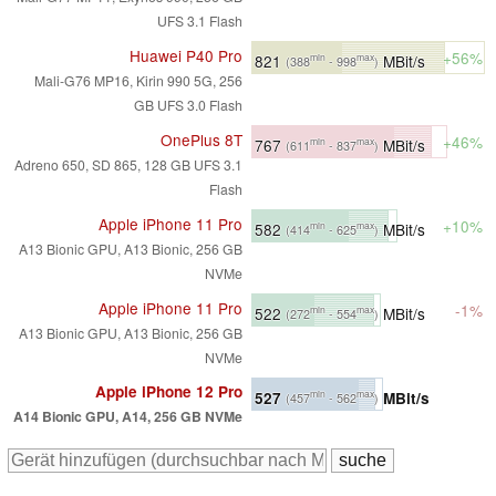
UFS 3.1 Flash
Huawei P40 Pro
+56%
821
MBit/s
min
max
(388
- 998
)
Mali-G76 MP16, Kirin 990 5G, 256
GB UFS 3.0 Flash
OnePlus 8T
+46%
767
MBit/s
min
max
(611
- 837
)
Adreno 650, SD 865, 128 GB UFS 3.1
Flash
Apple iPhone 11 Pro
+10%
582
MBit/s
min
max
(414
- 625
)
A13 Bionic GPU, A13 Bionic, 256 GB
NVMe
Apple iPhone 11 Pro
-1%
522
MBit/s
min
max
(272
- 554
)
A13 Bionic GPU, A13 Bionic, 256 GB
NVMe
Apple iPhone 12 Pro
527
MBit/s
min
max
(457
- 562
)
A14 Bionic GPU, A14, 256 GB NVMe