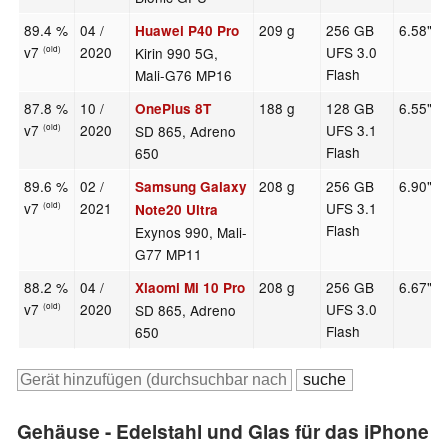
89.4 %
04 /
209 g
256 GB
6.58"
Huawei P40 Pro
v7
2020
UFS 3.0
Kirin 990 5G,
(old)
Flash
Mali-G76 MP16
87.8 %
10 /
188 g
128 GB
6.55"
OnePlus 8T
v7
2020
UFS 3.1
SD 865, Adreno
(old)
Flash
650
89.6 %
02 /
208 g
256 GB
6.90"
Samsung Galaxy
v7
2021
UFS 3.1
(old)
Note20 Ultra
Flash
Exynos 990, Mali-
G77 MP11
88.2 %
04 /
208 g
256 GB
6.67"
Xiaomi Mi 10 Pro
v7
2020
UFS 3.0
SD 865, Adreno
(old)
Flash
650
Gehäuse - Edelstahl und Glas für das iPhone