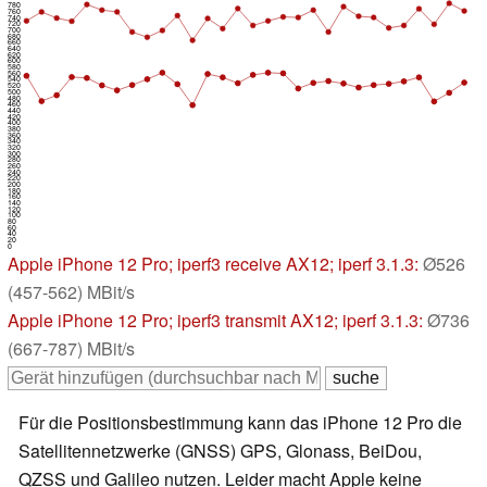
780
760
740
720
700
680
660
640
620
600
580
560
540
520
500
480
460
440
420
400
380
360
340
320
300
280
260
240
220
200
180
160
140
120
100
80
60
40
20
0
Apple iPhone 12 Pro
; iperf3 receive AX12; iperf 3.1.3:
Ø526
(457-562) MBit/s
Apple iPhone 12 Pro
; iperf3 transmit AX12; iperf 3.1.3:
Ø736
(667-787) MBit/s
Für die Positionsbestimmung kann das iPhone 12 Pro die
Satellitennetzwerke (GNSS) GPS, Glonass, BeiDou,
QZSS und Galileo nutzen. Leider macht Apple keine