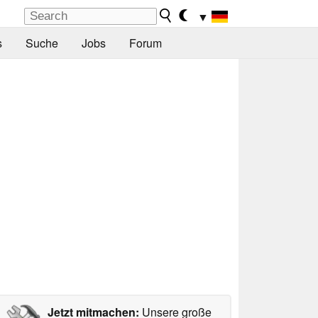
▼
s
Suche
Jobs
Forum
Jetzt mitmachen:
Unsere große