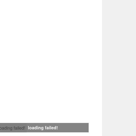
loading failed!
loading failed!