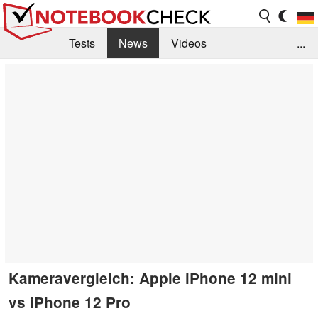
Tests
News
Videos
...
Benchmarks & Tech
Externe Tests
Kaufberatung
Deals
Suche
Jobs
Forum
Kameravergleich: Apple iPhone 12 mini
vs iPhone 12 Pro