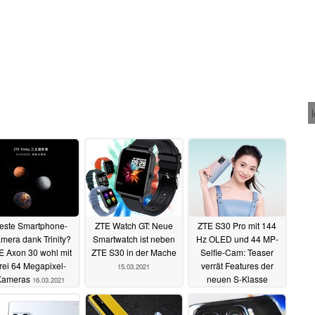
este Smartphone-
ZTE Watch GT: Neue
ZTE S30 Pro mit 144
mera dank Trinity?
Smartwatch ist neben
Hz OLED und 44 MP-
E Axon 30 wohl mit
ZTE S30 in der Mache
Selfie-Cam: Teaser
rei 64 Megapixel-
verrät Features der
15.03.2021
Kameras
neuen S-Klasse
16.03.2021
12.03.2021