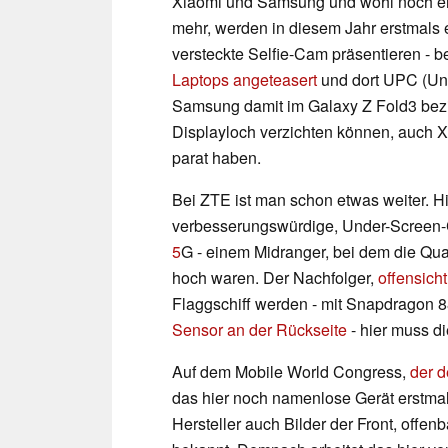
Xiaomi und Samsung und wohl noch ein
mehr, werden in diesem Jahr erstmals 
versteckte Selfie-Cam präsentieren - 
Laptops angeteasert
und dort UPC (Un
Samsung damit im Galaxy Z Fold3 bez
Displayloch verzichten können, auch Xi
parat haben.
Bei ZTE ist man schon etwas weiter. Hi
verbesserungswürdige, Under-Screen-
5
G - einem Midranger, bei dem die Qua
hoch waren. Der Nachfolger,
offensich
Flaggschiff werden - mit Snapdragon 
Sensor an der Rückseite
- hier muss di
Auf dem Mobile World Congress,
der d
das hier noch namenlose Gerät erstmals 
Hersteller auch Bilder der Front, offen