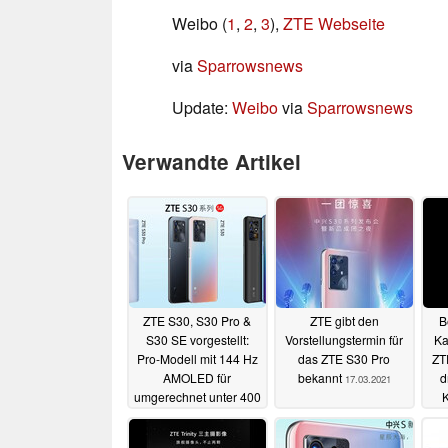
Weibo (
1
,
2
,
3
),
ZTE Webseite
via
Sparrowsnews
Update:
Weibo
via
Sparrowsnews
Verwandte Artikel
ZTE S30, S30 Pro &
ZTE gibt den
B
S30 SE vorgestellt:
Vorstellungstermin für
Ka
Pro-Modell mit 144 Hz
das ZTE S30 Pro
ZT
AMOLED für
bekannt
d
17.03.2021
umgerechnet unter 400
Euro
31.03.2021