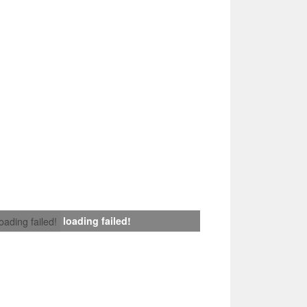
loading failed!
loading failed!