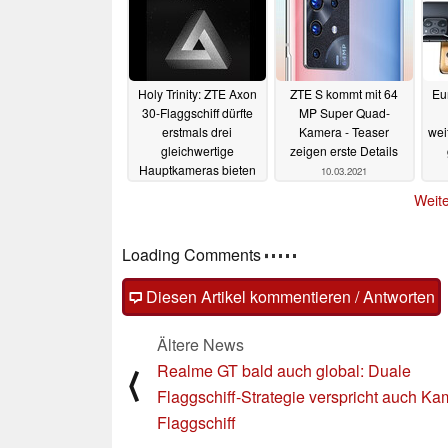
Holy Trinity: ZTE Axon
ZTE S kommt mit 64
Eu
30-Flaggschiff dürfte
MP Super Quad-
erstmals drei
Kamera - Teaser
wei
gleichwertige
zeigen erste Details
Hauptkameras bieten
10.03.2021
11.03.2021
Weite
Loading Comments
Diesen Artikel kommentieren / Antworten
Ältere News
Realme GT bald auch global: Duale
⟨
Flaggschiff-Strategie verspricht auch Ka
Flaggschiff