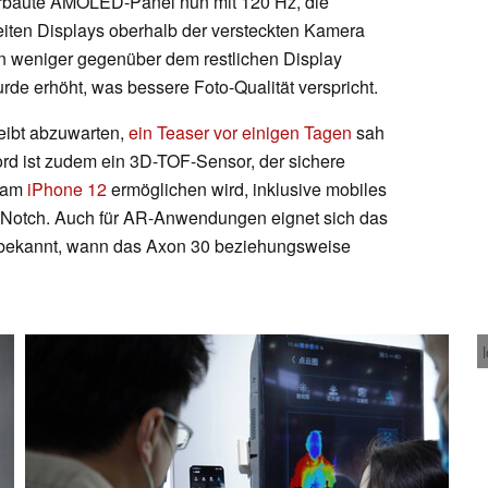
erbaute AMOLED-Panel nun mit 120 Hz, die
eiten Displays oberhalb der versteckten Kamera
un weniger gegenüber dem restlichen Display
urde erhöht, was bessere Foto-Qualität verspricht.
bleibt abzuwarten,
ein Teaser vor einigen Tagen
sah
ord ist zudem ein 3D-TOF-Sensor, der sichere
D am
iPhone 12
ermöglichen wird, inklusive mobiles
 Notch. Auch für AR-Anwendungen eignet sich das
ht bekannt, wann das Axon 30 beziehungsweise