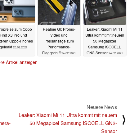
ropreise zum Oppo
Realme GT: Promo-
Leaker: Xiaomi Mi 11
Find X3 Pro und
Video und
Ultra kommt mit neuem
teren Oppo-Phones
Preisansage zum
50 Megapixel
geleakt
Performance-
Samsung ISOCELL
25.02.2021
Flaggschiff
GN2-Sensor
24.02.2021
24.02.2021
re Artikel anzeigen
Neuere News
Leaker: Xiaomi Mi 11 Ultra kommt mit neuem
⟩
mera-
50 Megapixel Samsung ISOCELL GN2-
Sensor