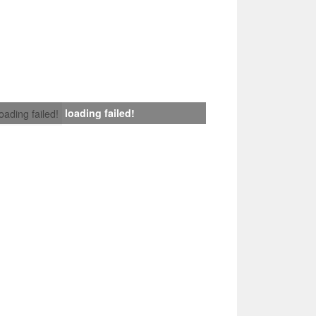
loading failed!
loading failed!