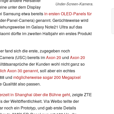
ige andere Hersteller
Under-Screen-Kamera.
eine unter dem Display
bei Samsung etwa bereits
in ersten OLED-Panels für
der-Panel-Camera) genannt. Gerüchteweise wird
iehungsweise im Galaxy Note21 Ultra auf das
aomi dürfte im zweiten Halbjahr ein erstes Produkt
er fand sich die erste, zugegeben noch
Camera (USC) bereits im
Axon 20
und
Axon 20
litätsansprüche der Kunden wohl nicht ganz so
tlich Axon 30 genannt
, soll aber ein echtes
888 und
möglicherweise sogar 200 Megapixel
e Qualität also passen.
erzeit in Shanghai über die Bühne geht
, zeigte ZTE
der Weltöffentlichkeit. Via Weibo teilte der
bar noch ein Prototyp, und gab erste Details