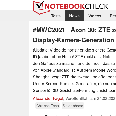
Tests
News
Videos
Be
#MWC2021 | Axon 30: ZTE zei
Display-Kamera-Generation
(Update: Video demonstriert die sichere Ges
ID ja aber ohne Notch! ZTE rückt aus, Notch
den Gar aus zu machen und dennoch das zu 
von Apple Standard ist. Auf dem Mobile Wor
Shanghai zeigt ZTE die zweite und offenbar s
Under-Screen-Kamera-Generation, die nun a
Sensor für 3D-Gesichtserkennung unsichtbar 
Alexander Fagot
,
Veröffentlicht am
24.02.202
Chinese Tech
Smartphone