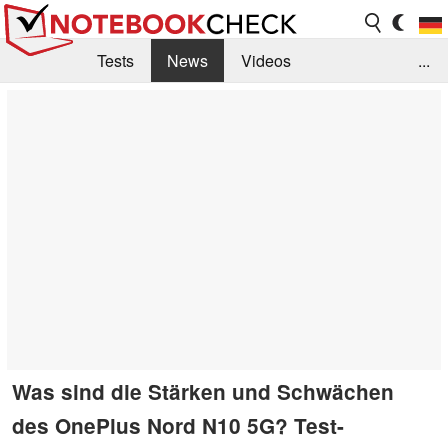
Tests
News
Videos
...
Benchmarks & Tech
Externe Tests
Kaufberatung
Deals
Suche
Jobs
Forum
Was sind die Stärken und Schwächen
des OnePlus Nord N10 5G? Test-