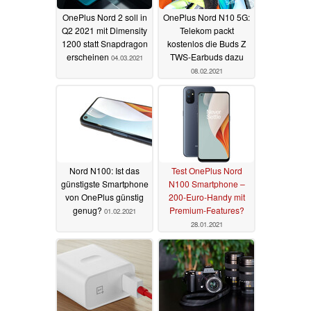
OnePlus Nord 2 soll in
OnePlus Nord N10 5G:
Q2 2021 mit Dimensity
Telekom packt
1200 statt Snapdragon
kostenlos die Buds Z
erscheinen
TWS-Earbuds dazu
04.03.2021
08.02.2021
Nord N100: Ist das
Test OnePlus Nord
günstigste Smartphone
N100 Smartphone –
von OnePlus günstig
200-Euro-Handy mit
genug?
Premium-Features?
01.02.2021
28.01.2021