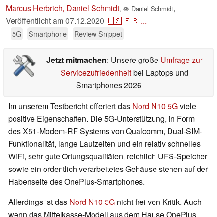
Marcus Herbrich, Daniel Schmidt
,
,
👁
Daniel Schmidt
Veröffentlicht am
07.12.2020
🇺🇸
🇫🇷
...
5G
Smartphone
Review Snippet
Jetzt mitmachen:
Unsere große
Umfrage zur
Servicezufriedenheit
bei Laptops und
Smartphones 2026
Im unserem Testbericht offeriert das
Nord N10 5G
viele
positive Eigenschaften. Die 5G-Unterstützung, in Form
des X51-Modem-RF Systems von Qualcomm
, Dual-SIM-
Funktionalität, lange Laufzeiten und ein relativ schnelles
WiFi, sehr gute Ortungsqualitäten, reichlich UFS-Speicher
sowie ein ordentlich verarbeitetes Gehäuse stehen auf der
Habenseite des OnePlus-Smartphones.
Allerdings ist das
Nord N10 5G
nicht frei von Kritik. Auch
wenn das Mittelkasse-Modell aus dem Hause OnePlus