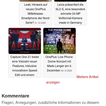
Leak: Hinweis auf
Leica präsentiert die
neues OnePlus
SL2-S, eine besonders
Mittelklasse-
schnelle 24 MP
Smartphone der Nord-
Vollformat-Kamera
Serie?
made in Germany
21.12.2020
10.12.2020
Capture One 21 bietet
OnePlus: Live Phone-
eine Vielzahl neuer
Dome-Konzert mit
Features, inklusive
Mads Langer am 4.
innovativem Speed
Dezember
02.12.2020
Edit und einem
Weitere Artikel
Dehaze-Slider
anzeigen
08.12.2020
Kommentare
Fragen, Anregungen, zusätzliche Informationen zu diesem