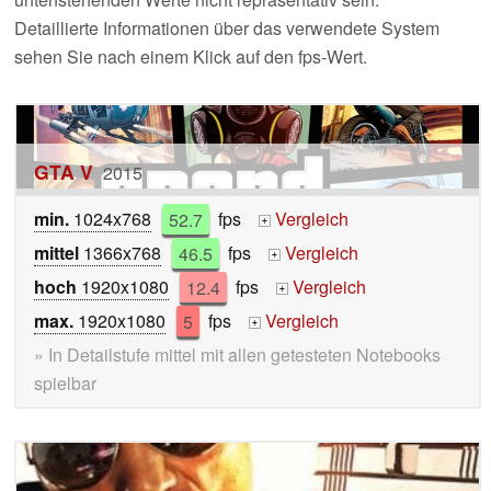
Detaillierte Informationen über das verwendete System
sehen Sie nach einem Klick auf den fps-Wert.
GTA V
2015
min.
1024x768
52.7
fps
Vergleich
+
mittel
1366x768
46.5
fps
Vergleich
+
hoch
1920x1080
12.4
fps
Vergleich
+
max.
1920x1080
5
fps
Vergleich
+
» In Detailstufe mittel mit allen getesteten Notebooks
spielbar