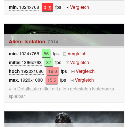
min.
1024x768
0 (!)
fps
Vergleich
+
Alien: Isolation
2014
min.
1024x768
56
fps
Vergleich
+
mittel
1366x768
37
fps
Vergleich
+
hoch
1920x1080
19.6
fps
Vergleich
+
max.
1920x1080
15.5
fps
Vergleich
+
» In Detailstufe mittel mit allen getesteten Notebooks
spielbar