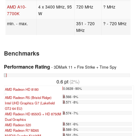
AMD A10-
4 x 3400 MHz, 95
720 MHz
? MHz
7700K
W
min. - max.
351 - 720
? - 720 MHz
MHz
Benchmarks
Performance Rating
- 3DMark 11 + Fire Strike + Time Spy
0.6 pt
(2%)
0.0639 -90%
AMD Radeon HD 8180
...
0.566 -9%
AMD Radeon R5 (Bristol Ridge)
0.571 -8%
Intel UHD Graphics G7 (Lakefield
GT2 64 EU)
0.574 -7%
AMD Radeon HD 8550G + HD 8750M
Dual Graphics
0.581 -6%
AMD Radeon 520
0.589 -5%
AMD Radeon R7 M265
0.591 -5%
NVIDIA Quadro K1100M