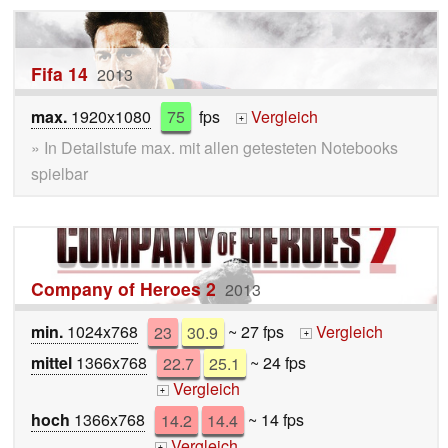
Fifa 14
2013
max.
1920x1080
75
fps
Vergleich
+
» In Detailstufe max. mit allen getesteten Notebooks
spielbar
Company of Heroes 2
2013
min.
1024x768
23
30.9
~ 27 fps
Vergleich
+
mittel
1366x768
22.7
25.1
~ 24 fps
Vergleich
+
hoch
1366x768
14.2
14.4
~ 14 fps
Vergleich
+