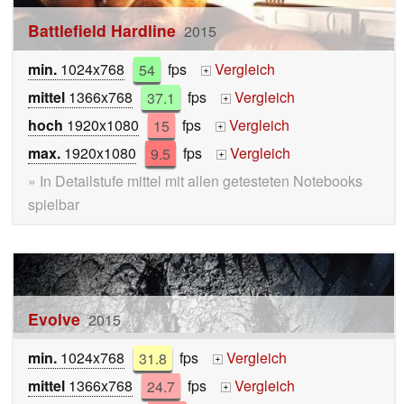
Battlefield Hardline
2015
min.
1024x768
54
fps
Vergleich
+
mittel
1366x768
37.1
fps
Vergleich
+
hoch
1920x1080
15
fps
Vergleich
+
max.
1920x1080
9.5
fps
Vergleich
+
» In Detailstufe mittel mit allen getesteten Notebooks
spielbar
Evolve
2015
min.
1024x768
31.8
fps
Vergleich
+
mittel
1366x768
24.7
fps
Vergleich
+