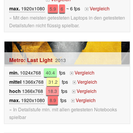
max.
1920x1080
5.9
6
~ 6 fps
Vergleich
+
» Mit den meisten getesteten Laptops in den getesteten
Detailstufen nicht flüssig spielbar.
Metro: Last Light
2013
min.
1024x768
40.4
fps
Vergleich
+
mittel
1366x768
31.2
fps
Vergleich
+
hoch
1366x768
18.3
fps
Vergleich
+
max.
1920x1080
8.9
fps
Vergleich
+
» In Detailstufe min. mit allen getesteten Notebooks
spielbar