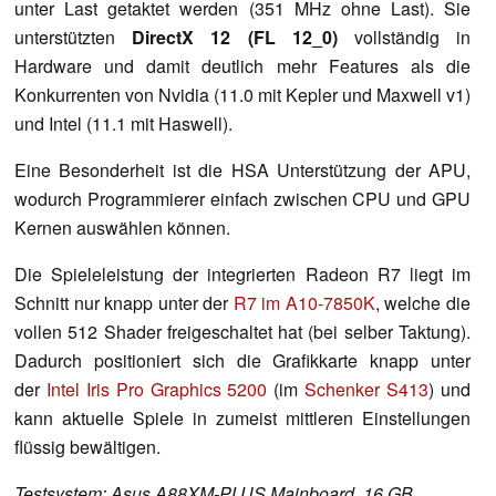
unter Last getaktet werden (351 MHz ohne Last). Sie
unterstützten
DirectX
12 (FL 12_0)
vollständig in
Hardware und damit deutlich mehr Features als die
Konkurrenten von Nvidia (11.0 mit Kepler und Maxwell v1)
und Intel (11.1 mit Haswell).
Eine Besonderheit ist die HSA Unterstützung der APU,
wodurch Programmierer einfach zwischen CPU und GPU
Kernen auswählen können.
Die Spieleleistung der integrierten Radeon R7 liegt im
Schnitt nur knapp unter der
R7 im A10-7850K
, welche die
vollen 512 Shader freigeschaltet hat (bei selber Taktung).
Dadurch positioniert sich die Grafikkarte knapp unter
der
Intel Iris Pro Graphics 5200
(im
Schenker S413
) und
kann aktuelle Spiele in zumeist mittleren Einstellungen
flüssig bewältigen.
Testsystem: Asus A88XM-PLUS Mainboard, 16 GB