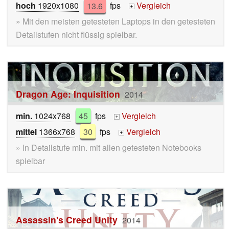
hoch
1920x1080
13.6
fps
Vergleich
+
» Mit den meisten getesteten Laptops in den getesteten
Detailstufen nicht flüssig spielbar.
Dragon Age: Inquisition
2014
min.
1024x768
45
fps
Vergleich
+
mittel
1366x768
30
fps
Vergleich
+
» In Detailstufe min. mit allen getesteten Notebooks
spielbar
Assassin's Creed Unity
2014