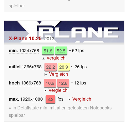
spielbar
X-Plane 10.25
2013
min.
1024x768
51.8
52.5
~ 52 fps
Vergleich
+
mittel
1366x768
22.2
28.9
~ 26 fps
Vergleich
+
hoch
1366x768
10.9
12.8
~ 12 fps
Vergleich
+
max.
1920x1080
8.2
fps
Vergleich
+
» In Detailstufe min. mit allen getesteten Notebooks
spielbar