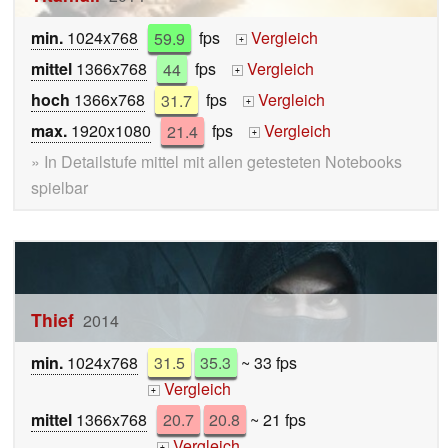
min.
1024x768
59.9
fps
Vergleich
+
mittel
1366x768
44
fps
Vergleich
+
hoch
1366x768
31.7
fps
Vergleich
+
max.
1920x1080
21.4
fps
Vergleich
+
» In Detailstufe mittel mit allen getesteten Notebooks
spielbar
Thief
2014
min.
1024x768
31.5
35.3
~ 33 fps
Vergleich
+
mittel
1366x768
20.7
20.8
~ 21 fps
Vergleich
+