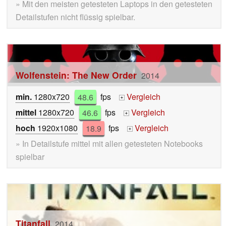
» Mit den meisten getesteten Laptops in den getesteten
Detailstufen nicht flüssig spielbar.
Wolfenstein: The New Order
2014
min.
1280x720
48.6
fps
Vergleich
+
mittel
1280x720
46.6
fps
Vergleich
+
hoch
1920x1080
18.9
fps
Vergleich
+
» In Detailstufe mittel mit allen getesteten Notebooks
spielbar
Titanfall
2014