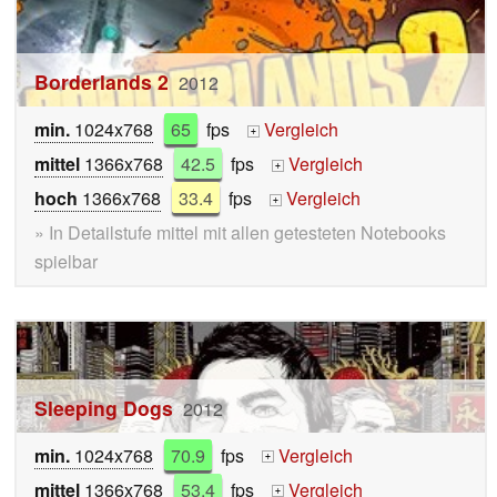
Borderlands 2
2012
min.
1024x768
65
fps
Vergleich
+
mittel
1366x768
42.5
fps
Vergleich
+
hoch
1366x768
33.4
fps
Vergleich
+
» In Detailstufe mittel mit allen getesteten Notebooks
spielbar
Sleeping Dogs
2012
min.
1024x768
70.9
fps
Vergleich
+
mittel
1366x768
53.4
fps
Vergleich
+