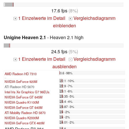
17.6 fps
(8%)
1 Einzelwerte im Detail
Vergleichsdiagramm
+
+
einblenden
Unigine Heaven 2.1
- Heaven 2.1 high
24.5 fps
(5%)
1 Einzelwerte im Detail
Vergleichsdiagramm
+
-
ausblenden
0.6 -98%
AMD Radeon HD 7310
...
22.1 -10%
NVIDIA GeForce 920M
22.9 -7%
ATI Radeon HD 5670
23.1 -6%
Intel Iris Xe Graphics G7 96EUs
23.35 -5%
NVIDIA GeForce GT 645M
23.4 -4%
NVIDIA Quadro K1100M
23.87 -3%
NVIDIA GeForce GT 640M
24 -2%
ATI Mobility Radeon HD 5870
24 -2%
NVIDIA Quadro K2000M
24.01 -2%
NVIDIA GeForce GTX 460M
AMD Radeon R7 384
24.5