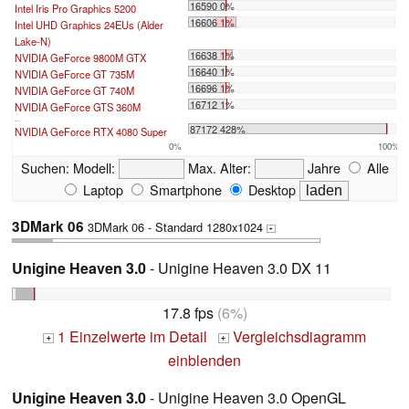
16590 0%
Intel Iris Pro Graphics 5200
16606 1%
Intel UHD Graphics 24EUs (Alder
Lake-N)
16638 1%
NVIDIA GeForce 9800M GTX
16640 1%
NVIDIA GeForce GT 735M
16696 1%
NVIDIA GeForce GT 740M
16712 1%
NVIDIA GeForce GTS 360M
...
87172 428%
NVIDIA GeForce RTX 4080 Super
0%
100%
Suchen:
Modell:
Max. Alter:
Jahre
Alle
Laptop
Smartphone
Desktop
3DMark 06
3DMark 06 - Standard 1280x1024
+
Unigine Heaven 3.0
- Unigine Heaven 3.0 DX 11
17.8 fps
(6%)
1 Einzelwerte im Detail
Vergleichsdiagramm
+
+
einblenden
Unigine Heaven 3.0
- Unigine Heaven 3.0 OpenGL