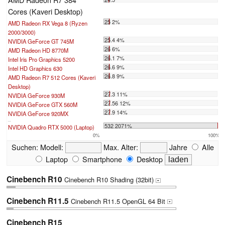
Cores (Kaveri Desktop)
25 2%
AMD Radeon RX Vega 8 (Ryzen
2000/3000)
25.4 4%
NVIDIA GeForce GT 745M
26 6%
AMD Radeon HD 8770M
26.1 7%
Intel Iris Pro Graphics 5200
26.6 9%
Intel HD Graphics 630
26.8 9%
AMD Radeon R7 512 Cores (Kaveri
Desktop)
27.3 11%
NVIDIA GeForce 930M
27.56 12%
NVIDIA GeForce GTX 560M
27.9 14%
NVIDIA GeForce 920MX
...
532 2071%
NVIDIA Quadro RTX 5000 (Laptop)
0%
100%
Suchen:
Modell:
Max. Alter:
Jahre
Alle
Laptop
Smartphone
Desktop
Cinebench R10
Cinebench R10 Shading (32bit)
+
Cinebench R11.5
Cinebench R11.5 OpenGL 64 Bit
+
Cinebench R15