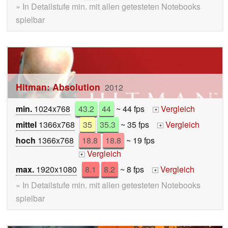
» In Detailstufe min. mit allen getesteten Notebooks
spielbar
Hitman: Absolution
2012
min.
1024x768
43.2
44
~ 44 fps
Vergleich
+
mittel
1366x768
35
35.3
~ 35 fps
Vergleich
+
hoch
1366x768
18.8
18.8
~ 19 fps
Vergleich
+
max.
1920x1080
8.1
8.2
~ 8 fps
Vergleich
+
» In Detailstufe min. mit allen getesteten Notebooks
spielbar