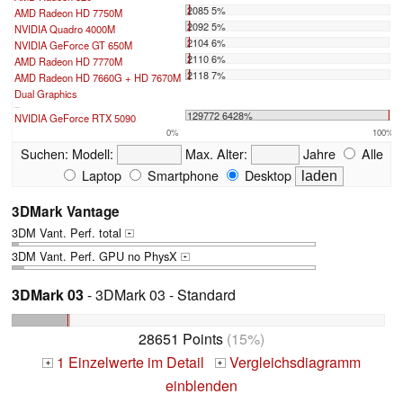
2085 5%
AMD Radeon HD 7750M
2092 5%
NVIDIA Quadro 4000M
2104 6%
NVIDIA GeForce GT 650M
2110 6%
AMD Radeon HD 7770M
2118 7%
AMD Radeon HD 7660G + HD 7670M
Dual Graphics
...
129772 6428%
NVIDIA GeForce RTX 5090
0%
100%
Suchen:
Modell:
Max. Alter:
Jahre
Alle
Laptop
Smartphone
Desktop
3DMark Vantage
3DM Vant. Perf. total
+
3DM Vant. Perf. GPU no PhysX
+
3DMark 03
- 3DMark 03 - Standard
28651 Points
(15%)
1 Einzelwerte im Detail
Vergleichsdiagramm
+
+
einblenden