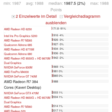
min: 1987 avg: 1988 median:
1987.5 (2%)
max: 1988
Points
2 Einzelwerte im Detail
Vergleichsdiagramm
+
-
ausblenden
171.8 -91%
AMD Radeon HD 6250
...
1916 -4%
Intel Iris Pro Graphics 5200
1926 -3%
AMD Radeon R7 M265
1927 -3%
Qualcomm Adreno 685
1934 -3%
AMD Radeon HD 8770M
1936 -3%
Qualcomm Adreno 680
1942 -2%
AMD Radeon HD 8550G + HD 8670M
Dual Graphics
1969 -1%
NVIDIA GeForce 830M
1981 0%
AMD FirePro M4000
1985 0%
NVIDIA GeForce GT 740M
AMD Radeon R7 384
1988
Cores (Kaveri Desktop)
2003 1%
NVIDIA GeForce GTX 470M
2004 1%
AMD Radeon HD 8650G + HD 8570M
Dual Graphics
2014 1%
AMD Radeon R7 M360
2017 1%
AMD Radeon 520