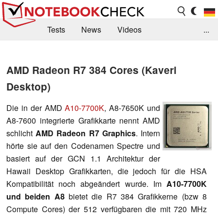
Tests
News
Videos
...
Benchmarks & Tech
Externe Tests
AMD Radeon R7 384 Cores (Kaveri
Kaufberatung
Deals
Suche
Jobs
Desktop)
Forum
Die in der AMD
A10-7700K
, A8-7650K und
A8-7600 integrierte Grafikkarte nennt AMD
schlicht
AMD Radeon R7 Graphics
. Intern
hörte sie auf den Codenamen Spectre und
basiert auf der GCN 1.1 Architektur der
Hawaii Desktop Grafikkarten, die jedoch für die HSA
Kompatibilität noch abgeändert wurde. Im
A10-7700K
und beiden A
8
bietet die R7 384 Grafikkerne (bzw 8
Compute Cores) der 512 verfügbaren die mit 720 MHz