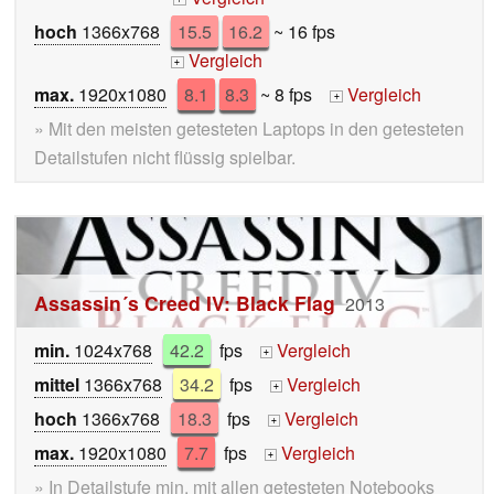
hoch
1366x768
15.5
16.2
~ 16 fps
Vergleich
+
max.
1920x1080
8.1
8.3
~ 8 fps
Vergleich
+
» Mit den meisten getesteten Laptops in den getesteten
Detailstufen nicht flüssig spielbar.
Assassin´s Creed IV: Black Flag
2013
min.
1024x768
42.2
fps
Vergleich
+
mittel
1366x768
34.2
fps
Vergleich
+
hoch
1366x768
18.3
fps
Vergleich
+
max.
1920x1080
7.7
fps
Vergleich
+
» In Detailstufe min. mit allen getesteten Notebooks