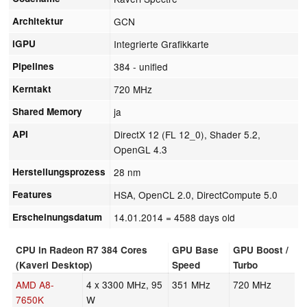
Architektur
GCN
iGPU
Integrierte Grafikkarte
Pipelines
384 - unified
Kerntakt
720 MHz
Shared Memory
ja
API
DirectX 12 (FL 12_0), Shader 5.2,
OpenGL 4.3
Herstellungsprozess
28 nm
Features
HSA, OpenCL 2.0, DirectCompute 5.0
Erscheinungsdatum
14.01.2014
= 4588 days old
CPU in Radeon R7 384 Cores
GPU Base
GPU Boost /
(Kaveri Desktop)
Speed
Turbo
AMD A8-
4 x 3300 MHz, 95
351 MHz
720 MHz
7650K
W