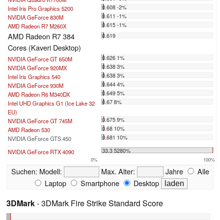
0.608 -2%
Intel Iris Pro Graphics 5200
0.611 -1%
NVIDIA GeForce 830M
0.615 -1%
AMD Radeon R7 M260X
AMD Radeon R7 384
0.619
Cores (Kaveri Desktop)
0.626 1%
NVIDIA GeForce GT 650M
0.638 3%
NVIDIA GeForce 920MX
0.638 3%
Intel Iris Graphics 540
0.644 4%
NVIDIA GeForce 930M
0.649 5%
AMD Radeon R6 M340DX
0.67 8%
Intel UHD Graphics G1 (Ice Lake 32
EU)
0.675 9%
NVIDIA GeForce GT 745M
0.68 10%
AMD Radeon 530
0.681 10%
NVIDIA GeForce GTS 450
...
33.3 5280%
NVIDIA GeForce RTX 4090
0%
100%
Suchen:
Modell:
Max. Alter:
Jahre
Alle
Laptop
Smartphone
Desktop
3DMark
- 3DMark Fire Strike Standard Score