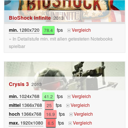
BioShock Infinite
2013
min.
1280x720
78.4
fps
Vergleich
+
» In Detailstufe min. mit allen getesteten Notebooks
spielbar
Crysis 3
2013
min.
1024x768
41.2
fps
Vergleich
+
mittel
1366x768
25
fps
Vergleich
+
hoch
1366x768
16.9
fps
Vergleich
+
max.
1920x1080
6.5
fps
Vergleich
+