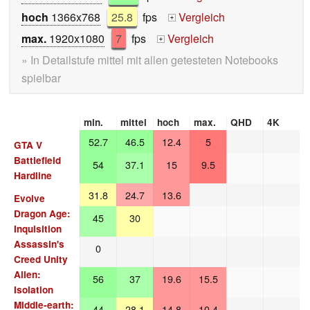
hoch
1366x768
25.8
fps
Vergleich
+
max.
1920x1080
7
fps
Vergleich
+
» In Detailstufe mittel mit allen getesteten Notebooks
spielbar
min.
mittel
hoch
max.
QHD
4K
52.7
46.5
12.4
5
GTA V
Battlefield
54
37.1
15
9.5
Hardline
31.8
24.7
13.6
Evolve
Dragon Age:
45
30
Inquisition
Assassin's
0
Creed Unity
Alien:
56
37
19.6
15.5
Isolation
Middle-earth:
44
28.1
14.8
10.4