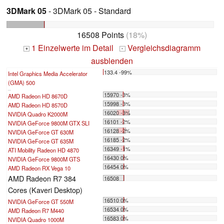
3DMark 05
- 3DMark 05 - Standard
16508 Points
(18%)
1 Einzelwerte im Detail
Vergleichsdiagramm
+
-
ausblenden
133.4 -99%
Intel Graphics Media Accelerator
(GMA) 500
...
15970 -3%
AMD Radeon HD 8670D
15998 -3%
AMD Radeon HD 8570D
16020 -3%
NVIDIA Quadro K2000M
16101 -2%
NVIDIA GeForce 9800M GTX SLI
16128 -2%
NVIDIA GeForce GT 630M
16185 -2%
NVIDIA GeForce GT 635M
16349 -1%
ATI Mobility Radeon HD 4870
16430 0%
NVIDIA GeForce 9800M GTS
16454 0%
AMD Radeon RX Vega 10
AMD Radeon R7 384
16508
Cores (Kaveri Desktop)
16510 0%
NVIDIA GeForce GT 550M
16534 0%
AMD Radeon R7 M440
16583 0%
NVIDIA Quadro 1000M