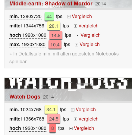
Middle-earth: Shadow of Mordor
2014
min.
1280x720
44
fps
Vergleich
+
mittel
1344x756
28.1
fps
Vergleich
+
hoch
1920x1080
14.8
fps
Vergleich
+
max.
1920x1080
10.4
fps
Vergleich
+
» In Detailstufe min. mit allen getesteten Notebooks
spielbar
Watch Dogs
2014
min.
1024x768
34.1
fps
Vergleich
+
mittel
1366x768
24.5
fps
Vergleich
+
hoch
1920x1080
8
fps
Vergleich
+