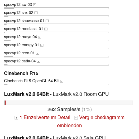
specvp12 sw-03
+
specvp12 snx-02
+
specvp12 showcase-01
+
specvp12 mediacal-01
+
specvp12 maya-04
+
specvp12 energy-01
+
specvp12 creo-01
+
specvp12 catia-04
+
Cinebench R15
Cinebench R15 OpenGL 64 Bit
+
LuxMark v2.0 64Bit
- LuxMark v2.0 Room GPU
262 Samples/s
(1%)
1 Einzelwerte im Detail
Vergleichsdiagramm
+
+
einblenden
LuxMark v2.0 64Bit
- LuxMark v2.0 Sala GPU