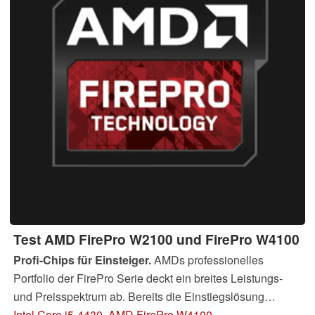
Test AMD FirePro W2100 und FirePro W4100
Profi-Chips für Einsteiger.
AMDs professionelles
Portfolio der FirePro Serie deckt ein breites Leistungs-
und Preisspektrum ab. Bereits die Einstiegslösung
FirePro W2100 verspricht solide Performance fürs kleine
Intel Core i5-4430, AMD FirePro W4100