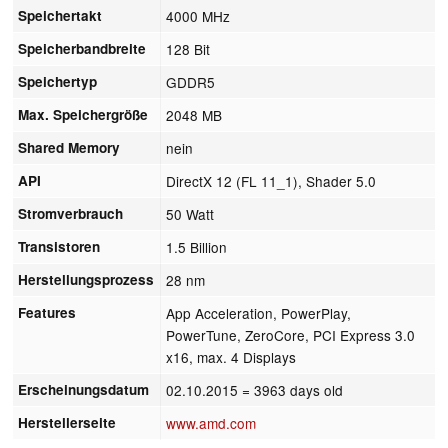
Speichertakt
4000 MHz
Speicherbandbreite
128 Bit
Speichertyp
GDDR5
Max. Speichergröße
2048 MB
Shared Memory
nein
API
DirectX 12 (FL 11_1), Shader 5.0
Stromverbrauch
50 Watt
Transistoren
1.5 Billion
Herstellungsprozess
28 nm
Features
App Acceleration, PowerPlay,
PowerTune, ZeroCore, PCI Express 3.0
x16, max. 4 Displays
Erscheinungsdatum
02.10.2015
= 3963 days old
Herstellerseite
www.amd.com