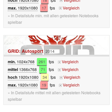
hoch
1920x1080
18
fps
Vergleich
+
max.
1920x1080
17
fps
Vergleich
+
» In Detailstufe min. mit allen getesteten Notebooks
spielbar
GRID: Autosport
2014
min.
1024x768
261
fps
Vergleich
+
mittel
1366x768
71
fps
Vergleich
+
hoch
1920x1080
34
fps
Vergleich
+
max.
1920x1080
19
fps
Vergleich
+
» In Detailstufe mittel mit allen getesteten Notebooks
spielbar