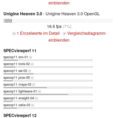
einblenden
Unigine Heaven 3.0
- Unigine Heaven 3.0 OpenGL
16.5 fps
(7%)
1 Einzelwerte im Detail
Vergleichsdiagramm
+
+
einblenden
SPECviewperf 11
specvp11 snx-01
+
specvp11 tcvis-02
+
specvp11 sw-02
+
specvp11 proe-05
+
specvp11 maya-03
+
specvp11 lightwave-01
+
specvp11 ensight-04
+
specvp11 catia-03
+
SPECviewperf 12