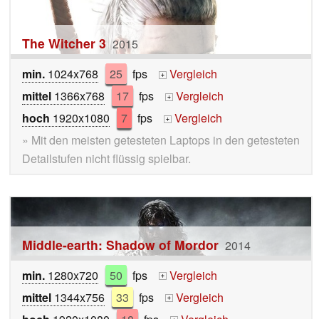
The Witcher 3
2015
min.
1024x768
25
fps
Vergleich
+
mittel
1366x768
17
fps
Vergleich
+
hoch
1920x1080
7
fps
Vergleich
+
» Mit den meisten getesteten Laptops in den getesteten
Detailstufen nicht flüssig spielbar.
Middle-earth: Shadow of Mordor
2014
min.
1280x720
50
fps
Vergleich
+
mittel
1344x756
33
fps
Vergleich
+