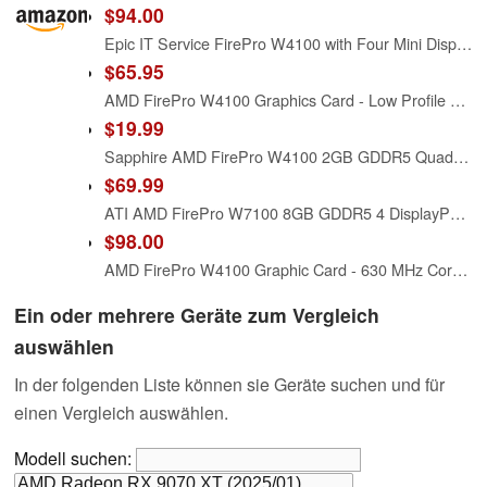
$94.00
Epic IT Service FirePro W4100 with Four Mini Displayports, Both Half and Full Brackets, and 4 x mDP to DP Adapters, 4K Resolution (Legacy Model, for Windows 10 or Earlier OS, not for Windows 11)
$65.95
AMD FirePro W4100 Graphics Card - Low Profile Graphic Cards 100-505979
$19.99
Sapphire AMD FirePro W4100 2GB GDDR5 Quad Mini DP PCI-Express Graphics Card 100-505817
$69.99
ATI AMD FirePro W7100 8GB GDDR5 4 DisplayPorts PCI-Express Workstation GPU (Renewed)
$98.00
AMD FirePro W4100 Graphic Card - 630 MHz Core - 2 GB GDDR5 SDRAM - PCI Express 3.0 - Half-Length/Low-Profile - 4096 x 2160 - Fan Cooler - OpenGL 4.4, OpenCL 1.2, DirectX 12-100-505817
Ein oder mehrere Geräte zum Vergleich
auswählen
In der folgenden Liste können sie Geräte suchen und für
einen Vergleich auswählen.
Modell suchen: