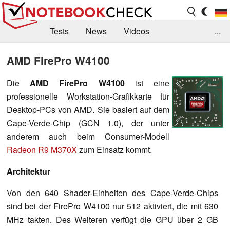
Tests
News
Videos
...
Benchmarks & Tech
Externe Tests
AMD FirePro W4100
Kaufberatung
Deals
Suche
Jobs
Die
AMD FirePro W4100
ist eine
professionelle Workstation-Grafikkarte für
Forum
Desktop-PCs von AMD. Sie basiert auf dem
Cape-Verde-Chip (GCN 1.0), der unter
anderem auch beim Consumer-Modell
Radeon R9 M370X
zum Einsatz kommt.
Architektur
Von den 640 Shader-Einheiten des Cape-Verde-Chips
sind bei der FirePro W4100 nur 512 aktiviert, die mit 630
MHz takten. Des Weiteren verfügt die GPU über 2 GB