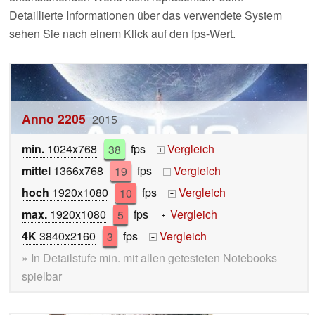
Detaillierte Informationen über das verwendete System
sehen Sie nach einem Klick auf den fps-Wert.
Anno 2205
2015
min.
1024x768
38
fps
Vergleich
+
mittel
1366x768
19
fps
Vergleich
+
hoch
1920x1080
10
fps
Vergleich
+
max.
1920x1080
5
fps
Vergleich
+
4K
3840x2160
3
fps
Vergleich
+
» In Detailstufe min. mit allen getesteten Notebooks
spielbar