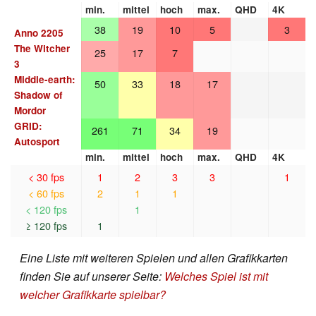
min.
mittel
hoch
max.
QHD
4K
38
19
10
5
3
Anno 2205
The Witcher
25
17
7
3
Middle-earth:
50
33
18
17
Shadow of
Mordor
GRID:
261
71
34
19
Autosport
min.
mittel
hoch
max.
QHD
4K
< 30 fps
1
2
3
3
1
< 60 fps
2
1
1
< 120 fps
1
≥ 120 fps
1
Eine Liste mit weiteren Spielen und allen Grafikkarten
finden Sie auf unserer Seite:
Welches Spiel ist mit
welcher Grafikkarte spielbar?