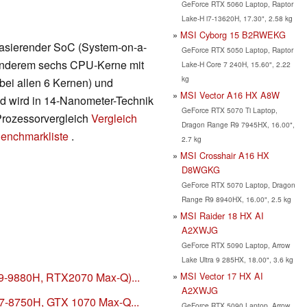
GeForce RTX 5060 Laptop, Raptor
Lake-H i7-13620H, 17.30", 2.58 kg
MSI Cyborg 15 B2RWEKG
 basierender SoC (System-on-a-
GeForce RTX 5050 Laptop, Raptor
r anderem sechs CPU-Kerne mit
Lake-H Core 7 240H, 15.60", 2.22
kg
bei allen 6 Kernen) und
MSI Vector A16 HX A8W
nd wird in 14-Nanometer-Technik
GeForce RTX 5070 Ti Laptop,
 Prozessorvergleich
Vergleich
Dragon Range R9 7945HX, 16.00",
enchmarkliste
.
2.7 kg
MSI Crosshair A16 HX
D8WGKG
GeForce RTX 5070 Laptop, Dragon
Range R9 8940HX, 16.00", 2.5 kg
MSI Raider 18 HX AI
A2XWJG
GeForce RTX 5090 Laptop, Arrow
Lake Ultra 9 285HX, 18.00", 3.6 kg
MSI Vector 17 HX AI
i9-9880H, RTX2070 Max-Q)...
A2XWJG
i7-8750H, GTX 1070 Max-Q...
GeForce RTX 5090 Laptop, Arrow