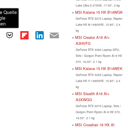
Lake Ultra 9 275HX, 17.00", 3 kg
e Quelle
MSI Katana 15 HX B14WGK
gle
GeForce RTX 5070 Laptop, Raptor
gen
Lake-HX i9-14900HX, 15.60", 2.4
kg
MSI Creator A16 AI+
A3HVFG
GeForce RTX 4060 Laptop GPU,
Strix / Gorgon Point Ryzen AI 9 HX
370, 16.00", 2.1 kg
MSI Katana 15 HX B14WEK
GeForce RTX 5050 Laptop, Raptor
Lake-HX i7-14650HX, 15.60", 2.4
kg
MSI Stealth A16 AI+
A3XWGG
GeForce RTX 5070 Laptop, Strix /
Gorgon Point Ryzen AI 9 HX 370,
16.00", 2.1 kg
MSI Crosshair 16 HX AI