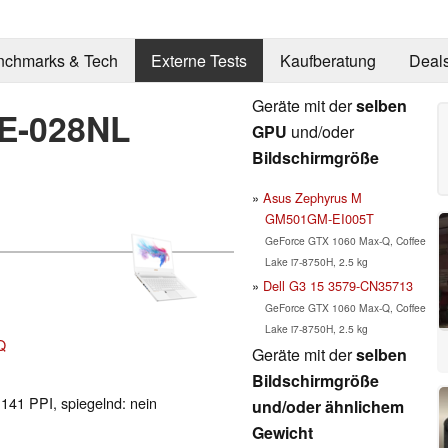
nchmarks & Tech
Externe Tests
Kaufberatung
Deal
Geräte mit der
selben
RE-028NL
GPU
und/oder
Bildschirmgröße
Asus Zephyrus M
GM501GM-EI005T
GeForce GTX 1060 Max-Q, Coffee
Lake i7-8750H, 2.5 kg
Dell G3 15 3579-CN35713
GeForce GTX 1060 Max-Q, Coffee
Lake i7-8750H, 2.5 kg
Q
Geräte mit der
selben
Bildschirmgröße
 141 PPI, spiegelnd: nein
und/oder ähnlichem
Gewicht