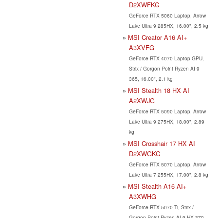
D2XWFKG
GeForce RTX 5060 Laptop, Arrow
Lake Ultra 9 285HX, 16.00", 2.5 kg
MSI Creator A16 AI+
A3XVFG
GeForce RTX 4070 Laptop GPU,
Strix / Gorgon Point Ryzen AI 9
365, 16.00", 2.1 kg
MSI Stealth 18 HX AI
A2XWJG
GeForce RTX 5090 Laptop, Arrow
Lake Ultra 9 275HX, 18.00", 2.89
kg
MSI Crosshair 17 HX AI
D2XWGKG
GeForce RTX 5070 Laptop, Arrow
Lake Ultra 7 255HX, 17.00", 2.8 kg
MSI Stealth A16 AI+
A3XWHG
GeForce RTX 5070 Ti, Strix /
Gorgon Point Ryzen AI 9 HX 370,