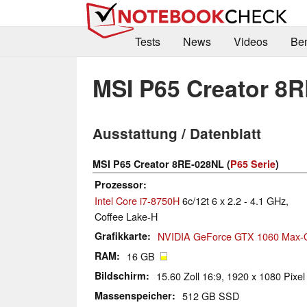
Tests
News
Videos
Be
MSI P65 Creator 8
Ausstattung / Datenblatt
MSI P65 Creator 8RE-028NL (
P65 Serie
)
Prozessor
Intel Core i7-8750H
6c/12t 6 x 2.2 - 4.1 GHz,
Coffee Lake-H
Grafikkarte
NVIDIA GeForce GTX 1060 Max-
RAM
16 GB
Bildschirm
15.60 Zoll 16:9, 1920 x 1080 Pixel
Massenspeicher
512 GB SSD