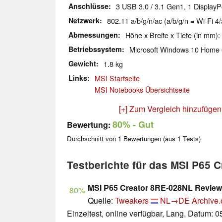
Anschlüsse
3 USB 3.0 / 3.1 Gen1, 1 DisplayP
Netzwerk
802.11 a/b/g/n/ac (a/b/g/n = Wi-Fi 4/
Abmessungen
Höhe x Breite x Tiefe (in mm):
Betriebssystem
Microsoft Windows 10 Home 
Gewicht
1.8 kg
Links
MSI Startseite
MSI Notebooks Übersichtseite
[+] Zum Vergleich hinzufügen
80%
- Gut
Bewertung:
Durchschnitt von
1
Bewertungen (aus
1
Tests)
Testberichte für das MSI P65 
MSI P65 Creator 8RE-028NL Review
80%
Quelle:
Tweakers
NL→DE
Archive.
Einzeltest, online verfügbar, Lang, Datum: 