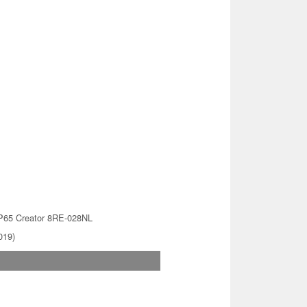
P65 Creator 8RE-028NL
019)