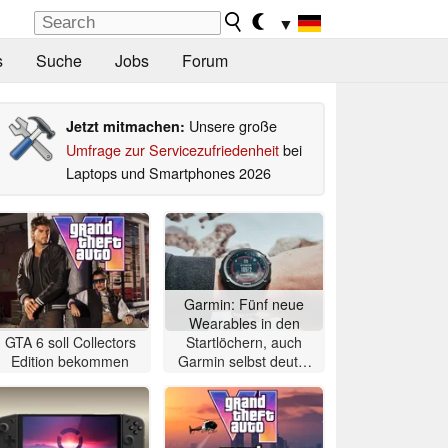
▼
s
Suche
Jobs
Forum
Unsere große
Jetzt mitmachen:
Umfrage zur Servicezufriedenheit
bei
Laptops und Smartphones 2026
Garmin: Fünf neue
Wearables in den
GTA 6 soll Collectors
Startlöchern, auch
Edition bekommen
Garmin selbst deutet
auf Fenix 9-Release