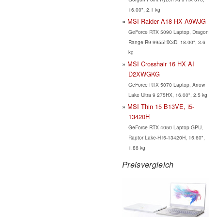
16.00", 2.1 kg
MSI Raider A18 HX A9WJG
GeForce RTX 5090 Laptop, Dragon
Range R9 9955HX3D, 18.00", 3.6
kg
MSI Crosshair 16 HX AI
D2XWGKG
GeForce RTX 5070 Laptop, Arrow
Lake Ultra 9 275HX, 16.00", 2.5 kg
MSI Thin 15 B13VE, i5-
13420H
GeForce RTX 4050 Laptop GPU,
Raptor Lake-H i5-13420H, 15.60",
1.86 kg
Preisvergleich