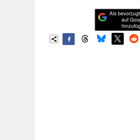
Als bevorzugt
auf Goo
hinzufü