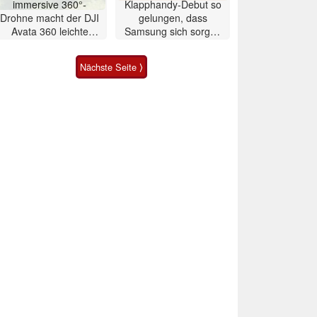
immersive 360°-
Klapphandy-Debut so
Drohne macht der DJI
gelungen, dass
Avata 360 leichte
Samsung sich sorgen
Konkurrenz
muss? – Razr Fold
Smartphone im Test
Nächste Seite ⟩