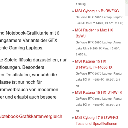
1.99 kg
MSI Cyborg 15 B2RWFKG
GeForce RTX 5060 Laptop, Raptor
Lake-H Core 7 240H, 15.60", 2.1 kg
MSI Raider 16 Max HX
nd Notebook-Grafikkarte mit 6
B2WJ
langsamere Variante der GTX
GeForce RTX 5090 Laptop, Arrow
ichte Gaming Laptops.
Lake Ultra 9 290HX Plus, 16.00",
2.655 kg
 Spiele flüssig darzustellen, nur
MSI Katana 15 HX
Auflösungen. Besonders
B14WGK, i7-14650HX
GeForce RTX 5070 Laptop, Raptor
en Detailstufen, wodurch die
Lake-HX i7-14650HX, 15.60", 2.4
lasse ist nur noch für
kg
Stromverbrauch von modernen
MSI Katana 15 HX B14WFK
nger und erlaubt auch bessere
GeForce RTX 5060 Laptop, Raptor
Lake-HX i7-14650HX, 15.60", 2.4
kg
Notebook-Grafikkartenvergleich
MSI Cyborg 17 B13WFKG
Tests und Spezifikationen