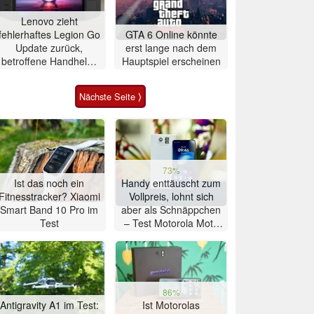
Lenovo zieht
fehlerhaftes Legion Go
GTA 6 Online könnte
Update zurück,
erst lange nach dem
betroffene Handhelds
Hauptspiel erscheinen
bleiben unbrauchbar
Nächste Seite ⟩
73%
Ist das noch ein
Handy enttäuscht zum
Fitnesstracker? Xiaomi
Vollpreis, lohnt sich
Smart Band 10 Pro im
aber als Schnäppchen
Test
– Test Motorola Moto
G47 Smartphone
86%
Antigravity A1 im Test:
Ist Motorolas