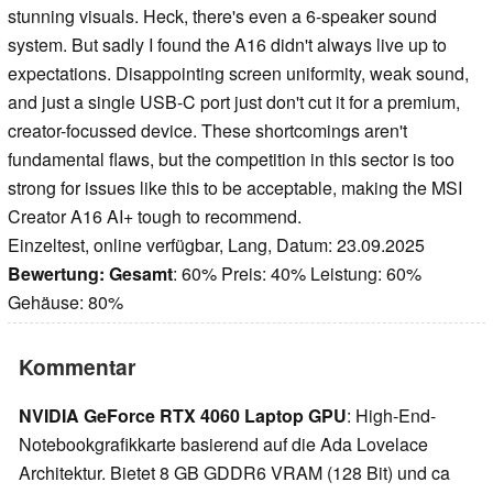
stunning visuals. Heck, there's even a 6-speaker sound
system. But sadly I found the A16 didn't always live up to
expectations. Disappointing screen uniformity, weak sound,
and just a single USB-C port just don't cut it for a premium,
creator-focussed device. These shortcomings aren't
fundamental flaws, but the competition in this sector is too
strong for issues like this to be acceptable, making the MSI
Creator A16 AI+ tough to recommend.
Einzeltest, online verfügbar, Lang, Datum: 23.09.2025
Bewertung:
Gesamt
: 60% Preis: 40% Leistung: 60%
Gehäuse: 80%
Kommentar
NVIDIA GeForce RTX 4060 Laptop GPU
: High-End-
Notebookgrafikkarte basierend auf die Ada Lovelace
Architektur. Bietet 8 GB GDDR6 VRAM (128 Bit) und ca