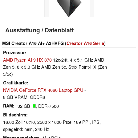
Ausstattung / Datenblatt
MSI Creator A16 AI+ A3HVFG (
Creator A16 Serie
)
Prozessor
AMD Ryzen AI 9 HX 370
12c/24t, 4 x 5.1 GHz AMD
Zen 5, 8 x 3.3 GHz AMD Zen 5c, Strix Point-HX (Zen
5/5c)
Grafikkarte
NVIDIA GeForce RTX 4060 Laptop GPU
-
8 GB VRAM, GDDR6
RAM
32 GB
, DDR-7500
Bildschirm
16.00 Zoll 16:10, 2560 x 1600 Pixel 189 PPI, IPS,
spiegelnd: nein, 240 Hz
Massenspeicher
M.2 PCIe