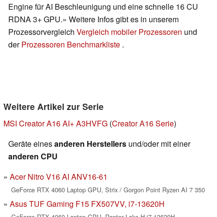
Engine für AI Beschleunigung und eine schnelle 16 CU
RDNA 3+ GPU.» Weitere Infos gibt es in unserem
Prozessorvergleich
Vergleich mobiler Prozessoren
und
der
Prozessoren Benchmarkliste
.
Weitere Artikel zur Serie
MSI Creator A16 AI+ A3HVFG
(
Creator A16 Serie
)
Geräte eines
anderen Herstellers
und/oder mit einer
anderen CPU
Acer Nitro V16 AI ANV16-61
GeForce RTX 4060 Laptop GPU, Strix / Gorgon Point Ryzen AI 7 350
Asus TUF Gaming F15 FX507VV, i7-13620H
GeForce RTX 4060 Laptop GPU, Raptor Lake-H i7-13620H