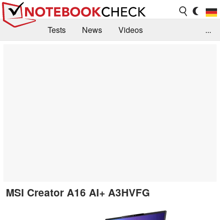
Tests
News
Videos
...
Benchmarks & Tech
Externe Tests
Kaufberatung
Deals
Suche
Jobs
Forum
MSI Creator A16 AI+ A3HVFG