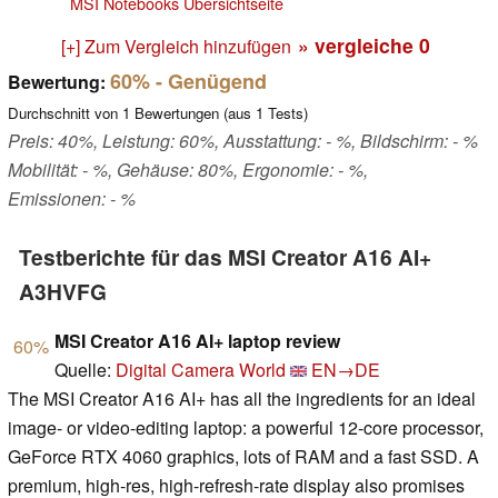
MSI Notebooks Übersichtseite
» vergleiche
0
[+] Zum Vergleich hinzufügen
60%
- Genügend
Bewertung:
Durchschnitt von
1
Bewertungen (aus
1
Tests)
Preis: 40%, Leistung: 60%, Ausstattung: - %, Bildschirm: - %
Mobilität: - %, Gehäuse: 80%, Ergonomie: - %,
Emissionen: - %
Testberichte für das MSI Creator A16 AI+
A3HVFG
MSI Creator A16 AI+ laptop review
60%
Quelle:
Digital Camera World
EN→DE
The MSI Creator A16 AI+ has all the ingredients for an ideal
image- or video-editing laptop: a powerful 12-core processor,
GeForce RTX 4060 graphics, lots of RAM and a fast SSD. A
premium, high-res, high-refresh-rate display also promises