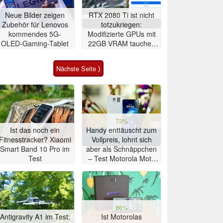
Neue Bilder zeigen
RTX 2080 Ti ist nicht
Zubehör für Lenovos
totzukriegen:
kommendes 5G-
Modifizierte GPUs mit
OLED-Gaming-Tablet
22GB VRAM tauchen
bei eBay auf
Nächste Seite ⟩
73%
Ist das noch ein
Handy enttäuscht zum
Fitnesstracker? Xiaomi
Vollpreis, lohnt sich
Smart Band 10 Pro im
aber als Schnäppchen
Test
– Test Motorola Moto
G47 Smartphone
86%
Antigravity A1 im Test:
Ist Motorolas