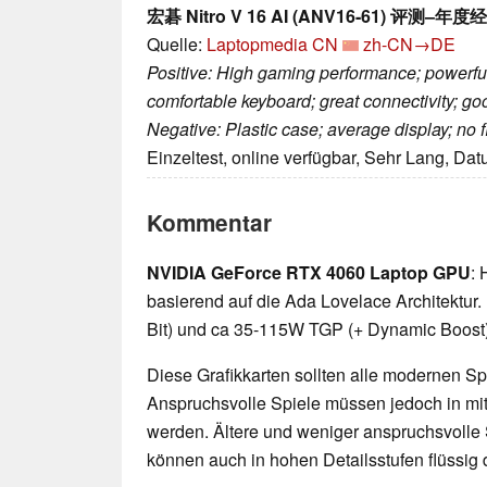
宏碁 Nitro V 16 AI (ANV16-61) 评
Quelle:
Laptopmedia CN
zh-CN→DE
Positive: High gaming performance; powerful
comfortable keyboard; great connectivity; g
Negative: Plastic case; average display; no f
Einzeltest, online verfügbar, Sehr Lang, Da
Kommentar
NVIDIA GeForce RTX 4060 Laptop GPU
: 
basierend auf die Ada Lovelace Architektu
Bit) und ca 35-115W TGP (+ Dynamic Boost
Diese Grafikkarten sollten alle modernen Spi
Anspruchsvolle Spiele müssen jedoch in mittl
werden. Ältere und weniger anspruchsvolle 
können auch in hohen Detailsstufen flüssig 