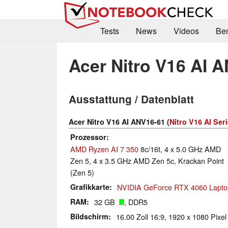
Tests
News
Videos
Be
Acer Nitro V16 AI 
Ausstattung / Datenblatt
Acer Nitro V16 AI ANV16-61 (
Nitro V16 AI Ser
Prozessor
AMD Ryzen AI 7 350
8c/16t, 4 x 5.0 GHz AMD
Zen 5, 4 x 3.5 GHz AMD Zen 5c, Krackan Point
(Zen 5)
Grafikkarte
NVIDIA GeForce RTX 4060 Lapt
RAM
32 GB
, DDR5
Bildschirm
16.00 Zoll 16:9, 1920 x 1080 Pixe