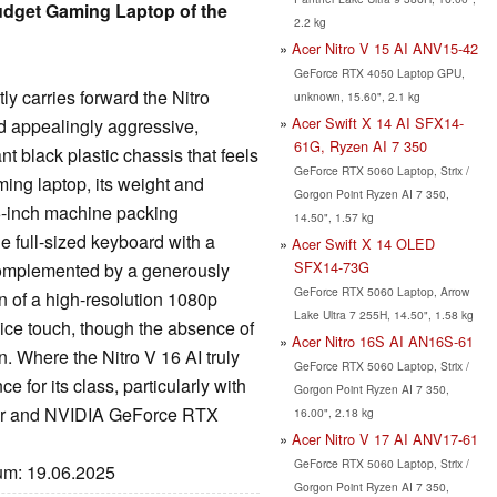
Budget Gaming Laptop of the
2.2 kg
Acer Nitro V 15 AI ANV15-42
GeForce RTX 4050 Laptop GPU,
y carries forward the Nitro
unknown, 15.60", 2.1 kg
Acer Swift X 14 AI SFX14-
nd appealingly aggressive,
61G, Ryzen AI 7 350
nt black plastic chassis that feels
GeForce RTX 5060 Laptop, Strix /
aming laptop, its weight and
Gorgon Point Ryzen AI 7 350,
16-inch machine packing
14.50", 1.57 kg
e full-sized keyboard with a
Acer Swift X 14 OLED
SFX14-73G
complemented by a generously
GeForce RTX 5060 Laptop, Arrow
n of a high-resolution 1080p
Lake Ultra 7 255H, 14.50", 1.58 kg
ice touch, though the absence of
Acer Nitro 16S AI AN16S-61
n. Where the Nitro V 16 AI truly
GeForce RTX 5060 Laptop, Strix /
e for its class, particularly with
Gorgon Point Ryzen AI 7 350,
or and NVIDIA GeForce RTX
16.00", 2.18 kg
Acer Nitro V 17 AI ANV17-61
GeForce RTX 5060 Laptop, Strix /
tum: 19.06.2025
Gorgon Point Ryzen AI 7 350,