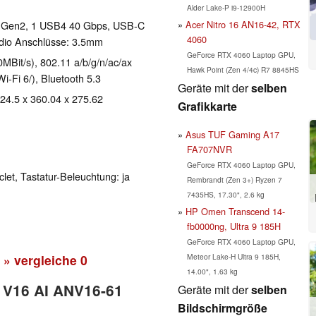
Alder Lake-P i9-12900H
Acer Nitro 16 AN16-42, RTX
1 Gen2, 1 USB4 40 Gbps, USB-C
4060
udio Anschlüsse: 3.5mm
GeForce RTX 4060 Laptop GPU,
Bit/s), 802.11 a/b/g/n/ac/ax
Hawk Point (Zen 4/4c) R7 8845HS
Wi-Fi 6/), Bluetooth 5.3
Geräte mit der
selben
 24.5 x 360.04 x 275.62
Grafikkarte
Asus TUF Gaming A17
FA707NVR
GeForce RTX 4060 Laptop GPU,
clet, Tastatur-Beleuchtung: ja
Rembrandt (Zen 3+) Ryzen 7
7435HS, 17.30", 2.6 kg
HP Omen Transcend 14-
fb0000ng, Ultra 9 185H
GeForce RTX 4060 Laptop GPU,
Meteor Lake-H Ultra 9 185H,
» vergleiche
0
14.00", 1.63 kg
o V16 AI ANV16-61
Geräte mit der
selben
Bildschirmgröße