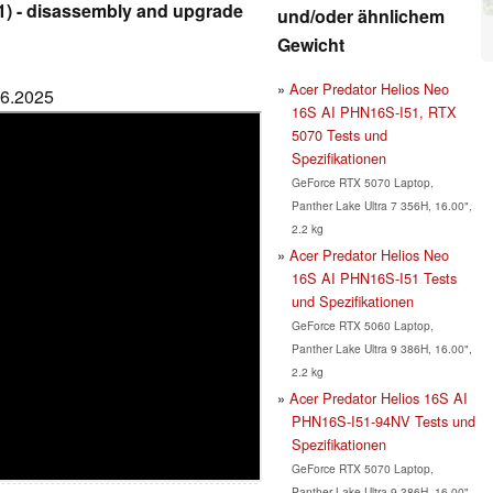
1) - disassembly and upgrade
und/oder ähnlichem
Gewicht
Acer Predator Helios Neo
06.2025
16S AI PHN16S-I51, RTX
5070 Tests und
Spezifikationen
GeForce RTX 5070 Laptop,
Panther Lake Ultra 7 356H, 16.00",
2.2 kg
Acer Predator Helios Neo
16S AI PHN16S-I51 Tests
und Spezifikationen
GeForce RTX 5060 Laptop,
Panther Lake Ultra 9 386H, 16.00",
2.2 kg
Acer Predator Helios 16S AI
PHN16S-I51-94NV Tests und
Spezifikationen
GeForce RTX 5070 Laptop,
Panther Lake Ultra 9 386H, 16.00",