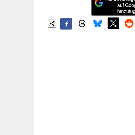
auf Goo
hinzufü