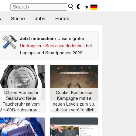
▼
s
Suche
Jobs
Forum
Unsere große
Jetzt mitmachen:
Umfrage zur Servicezufriedenheit
bei
Laptops und Smartphones 2026
Citizen Promaster
Quake: Kostenlose
Seahawk: Neue
Kampagne mit 19
Taucheruhr ist vom
neuen Levels zum 30.
MH-60R-Hubschrauber
Jubiläum veröffentlicht
inspiriert