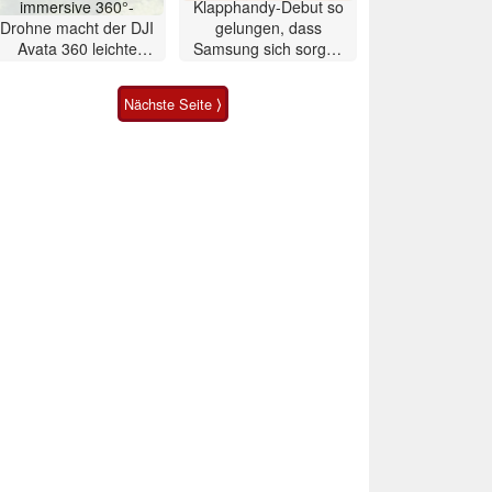
immersive 360°-
Klapphandy-Debut so
Drohne macht der DJI
gelungen, dass
Avata 360 leichte
Samsung sich sorgen
Konkurrenz
muss? – Razr Fold
Smartphone im Test
Nächste Seite ⟩