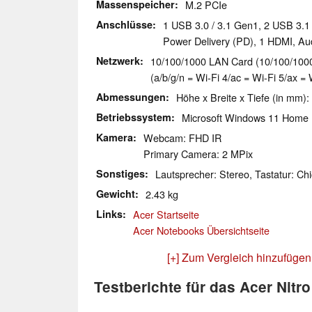
Massenspeicher
M.2 PCIe
Anschlüsse
1 USB 3.0 / 3.1 Gen1, 2 USB 3.
Power Delivery (PD), 1 HDMI, A
Netzwerk
10/100/1000 LAN Card (10/100/1000M
(a/b/g/n = Wi-Fi 4/ac = Wi-Fi 5/ax = 
Abmessungen
Höhe x Breite x Tiefe (in mm):
Betriebssystem
Microsoft Windows 11 Home
Kamera
Webcam: FHD IR
Primary Camera: 2 MPix
Sonstiges
Lautsprecher: Stereo, Tastatur: Chi
Gewicht
2.43 kg
Links
Acer Startseite
Acer Notebooks Übersichtseite
[+] Zum Vergleich hinzufügen
Testberichte für das Acer Nitr