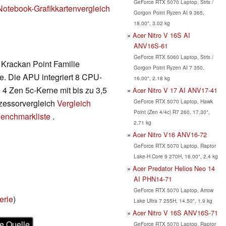
GeForce RTX 5070 Laptop, Strix /
Notebook-Grafikkartenvergleich
Gorgon Point Ryzen AI 9 365,
18.00", 3.02 kg
Acer Nitro V 16S AI
ANV16S-61
GeForce RTX 5060 Laptop, Strix /
e Krackan Point Familie
Gorgon Point Ryzen AI 7 350,
e. Die APU integriert 8 CPU-
16.00", 2.18 kg
 4 Zen 5c-Kerne mit bis zu 3,5
Acer Nitro V 17 AI ANV17-41
GeForce RTX 5070 Laptop, Hawk
ozessorvergleich
Vergleich
Point (Zen 4/4c) R7 260, 17.30",
enchmarkliste
.
2.71 kg
Acer Nitro V16 ANV16-72
GeForce RTX 5070 Laptop, Raptor
Lake-H Core 9 270H, 16.00", 2.4 kg
Acer Predator Helios Neo 14
AI PHN14-71
GeForce RTX 5070 Laptop, Arrow
erie
)
Lake Ultra 7 255H, 14.50", 1.9 kg
Acer Nitro V 16S ANV16S-71
e Quelle
GeForce RTX 5070 Laptop, Raptor