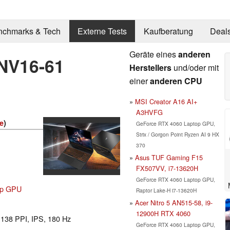
nchmarks & Tech
Externe Tests
Kaufberatung
Deal
Geräte eines
anderen
ANV16-61
Herstellers
und/oder mit
einer
anderen CPU
MSI Creator A16 AI+
A3HVFG
ie
)
GeForce RTX 4060 Laptop GPU,
Strix / Gorgon Point Ryzen AI 9 HX
370
Asus TUF Gaming F15
FX507VV, i7-13620H
GeForce RTX 4060 Laptop GPU,
op GPU
Raptor Lake-H i7-13620H
Acer Nitro 5 AN515-58, i9-
12900H RTX 4060
l 138 PPI, IPS, 180 Hz
GeForce RTX 4060 Laptop GPU,