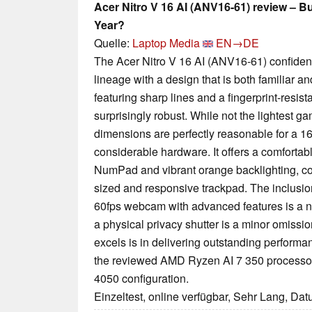
Acer Nitro V 16 AI (ANV16-61) review – 
Year?
Quelle:
Laptop Media
EN→DE
The Acer Nitro V 16 AI (ANV16-61) confidentl
lineage with a design that is both familiar a
featuring sharp lines and a fingerprint-resista
surprisingly robust. While not the lightest g
dimensions are perfectly reasonable for a 
considerable hardware. It offers a comfortabl
NumPad and vibrant orange backlighting, 
sized and responsive trackpad. The inclusio
60fps webcam with advanced features is a n
a physical privacy shutter is a minor omissio
excels is in delivering outstanding performanc
the reviewed AMD Ryzen AI 7 350 process
4050 configuration.
Einzeltest, online verfügbar, Sehr Lang, Da