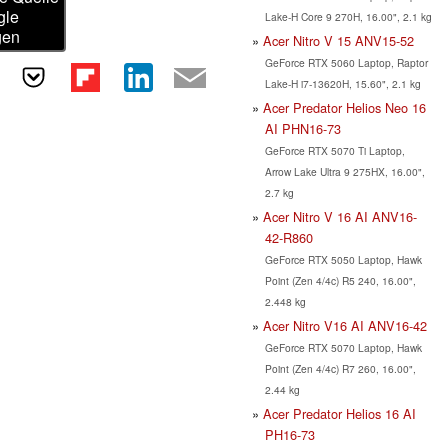
gle
Lake-H Core 9 270H, 16.00", 2.1 kg
gen
Acer Nitro V 15 ANV15-52
GeForce RTX 5060 Laptop, Raptor
Lake-H i7-13620H, 15.60", 2.1 kg
Acer Predator Helios Neo 16
AI PHN16-73
GeForce RTX 5070 Ti Laptop,
Arrow Lake Ultra 9 275HX, 16.00",
2.7 kg
Acer Nitro V 16 AI ANV16-
42-R860
GeForce RTX 5050 Laptop, Hawk
Point (Zen 4/4c) R5 240, 16.00",
2.448 kg
Acer Nitro V16 AI ANV16-42
GeForce RTX 5070 Laptop, Hawk
Point (Zen 4/4c) R7 260, 16.00",
2.44 kg
Acer Predator Helios 16 AI
PH16-73