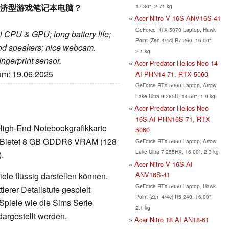
测–年度经济型游戏笔记本电脑？
17.30", 2.71 kg
Acer Nitro V 16S ANV16S-41
GeForce RTX 5070 Laptop, Hawk
 CPU & GPU; long battery life;
Point (Zen 4/4c) R7 260, 16.00",
ood speakers; nice webcam.
2.1 kg
ingerprint sensor.
Acer Predator Helios Neo 14
tum: 19.06.2025
AI PHN14-71, RTX 5060
GeForce RTX 5060 Laptop, Arrow
Lake Ultra 9 285H, 14.50", 1.9 kg
Acer Predator Helios Neo
16S AI PHN16S-71, RTX
High-End-Notebookgrafikkarte
5060
r. Bietet 8 GB GDDR6 VRAM (128
GeForce RTX 5060 Laptop, Arrow
Lake Ultra 7 255HX, 16.00", 2.3 kg
).
Acer Nitro V 16S AI
ANV16S-41
ele flüssig darstellen können.
GeForce RTX 5050 Laptop, Hawk
erer Detailstufe gespielt
Point (Zen 4/4c) R5 240, 16.00",
Spiele wie die Sims Serie
2.1 kg
dargestellt werden.
Acer Nitro 18 AI AN18-61