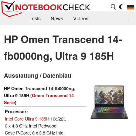
Tests
News
Videos
...
Benchmarks & Tech
Externe Tests
HP Omen Transcend 14-
Kaufberatung
Deals
Suche
Jobs
fb0000ng, Ultra 9 185H
Forum
Ausstattung / Datenblatt
HP Omen Transcend 14-fb0000ng,
Ultra 9 185H (
Omen Transcend 14
Serie
)
Prozessor
Intel Core Ultra 9 185H
16c/22t,
6 x 4.8 GHz Intel Redwood
Cove P-Core, 8 x 3.8 GHz Intel