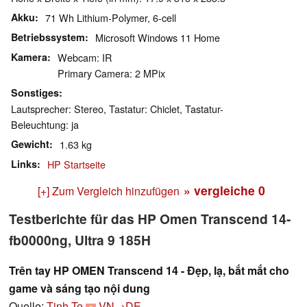
Akku
71 Wh Lithium-Polymer, 6-cell
Betriebssystem
Microsoft Windows 11 Home
Kamera
Webcam: IR
Primary Camera: 2 MPix
Sonstiges
Lautsprecher: Stereo, Tastatur: Chiclet, Tastatur-
Beleuchtung: ja
Gewicht
1.63 kg
Links
HP Startseite
» vergleiche
0
[+] Zum Vergleich hinzufügen
Testberichte für das HP Omen Transcend 14-
fb0000ng, Ultra 9 185H
Trên tay HP OMEN Transcend 14 - Đẹp, lạ, bắt mắt cho
game và sáng tạo nội dung
Quelle:
Tinh Te
VN→DE