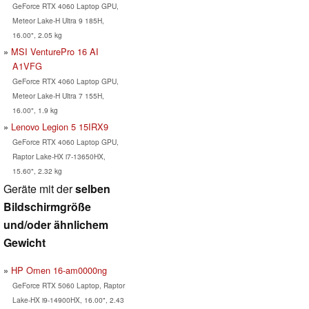
GeForce RTX 4060 Laptop GPU,
Meteor Lake-H Ultra 9 185H,
16.00", 2.05 kg
MSI VenturePro 16 AI
A1VFG
GeForce RTX 4060 Laptop GPU,
Meteor Lake-H Ultra 7 155H,
16.00", 1.9 kg
Lenovo Legion 5 15IRX9
GeForce RTX 4060 Laptop GPU,
Raptor Lake-HX i7-13650HX,
15.60", 2.32 kg
Geräte mit der
selben
Bildschirmgröße
und/oder ähnlichem
Gewicht
HP Omen 16-am0000ng
GeForce RTX 5060 Laptop, Raptor
Lake-HX i9-14900HX, 16.00", 2.43