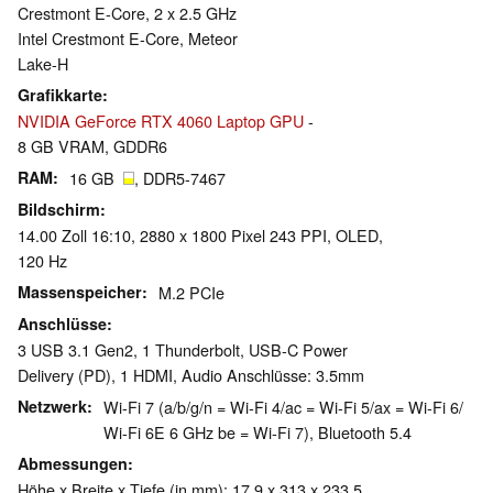
Crestmont E-Core, 2 x 2.5 GHz
Intel Crestmont E-Core, Meteor
Lake-H
Grafikkarte
NVIDIA GeForce RTX 4060 Laptop GPU
-
8 GB VRAM, GDDR6
RAM
16 GB
, DDR5-7467
Bildschirm
14.00 Zoll 16:10, 2880 x 1800 Pixel 243 PPI, OLED,
120 Hz
Massenspeicher
M.2 PCIe
Anschlüsse
3 USB 3.1 Gen2, 1 Thunderbolt, USB-C Power
Delivery (PD), 1 HDMI, Audio Anschlüsse: 3.5mm
Netzwerk
Wi-Fi 7 (a/b/g/n = Wi-Fi 4/ac = Wi-Fi 5/ax = Wi-Fi 6/
Wi-Fi 6E 6 GHz be = Wi-Fi 7), Bluetooth 5.4
Abmessungen
Höhe x Breite x Tiefe (in mm): 17.9 x 313 x 233.5