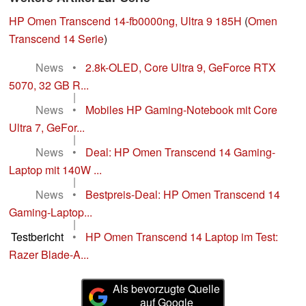
HP Omen Transcend 14-fb0000ng, Ultra 9 185H
(
Omen
Transcend 14 Serie
)
News
•
2.8k-OLED, Core Ultra 9, GeForce RTX
5070, 32 GB R...
|
News
•
Mobiles HP Gaming-Notebook mit Core
Ultra 7, GeFor...
|
News
•
Deal: HP Omen Transcend 14 Gaming-
Laptop mit 140W ...
|
News
•
Bestpreis-Deal: HP Omen Transcend 14
Gaming-Laptop...
|
Testbericht
•
HP Omen Transcend 14 Laptop im Test:
Razer Blade-A...
Als bevorzugte Quelle
auf Google