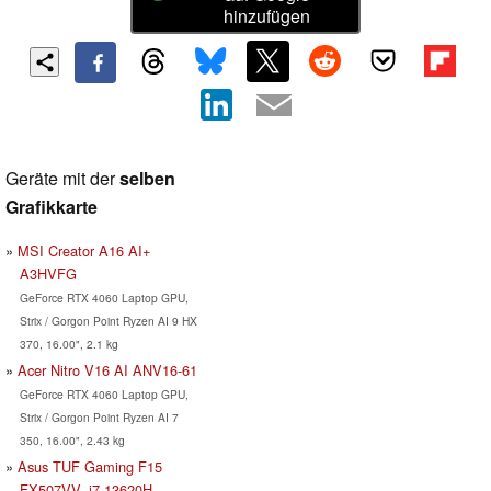
hinzufügen
Geräte mit der
selben
Grafikkarte
MSI Creator A16 AI+
A3HVFG
GeForce RTX 4060 Laptop GPU,
Strix / Gorgon Point Ryzen AI 9 HX
370, 16.00", 2.1 kg
Acer Nitro V16 AI ANV16-61
GeForce RTX 4060 Laptop GPU,
Strix / Gorgon Point Ryzen AI 7
350, 16.00", 2.43 kg
Asus TUF Gaming F15
FX507VV, i7-13620H