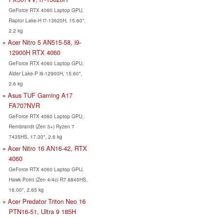
GeForce RTX 4060 Laptop GPU,
Raptor Lake-H i7-13620H, 15.60",
2.2 kg
Acer Nitro 5 AN515-58, i9-
12900H RTX 4060
GeForce RTX 4060 Laptop GPU,
Alder Lake-P i9-12900H, 15.60",
2.6 kg
Asus TUF Gaming A17
FA707NVR
GeForce RTX 4060 Laptop GPU,
Rembrandt (Zen 3+) Ryzen 7
7435HS, 17.30", 2.6 kg
Acer Nitro 16 AN16-42, RTX
4060
GeForce RTX 4060 Laptop GPU,
Hawk Point (Zen 4/4c) R7 8845HS,
16.00", 2.65 kg
Acer Predator Triton Neo 16
PTN16-51, Ultra 9 185H