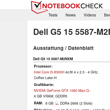
Tests
News
Videos
Be
Dell G5 15 5587-M
Ausstattung / Datenblatt
Dell G5 15 5587-M2NXM
Prozessor
Intel Core i5-8300H
4c/8t 4 x 2.3 - 4 GHz,
Coffee Lake-H
Grafikkarte
NVIDIA GeForce GTX 1060 Max-Q
-
6 GB VRAM, GDDR5
RAM
8 GB
, DDR4-2666 (2 Slots)