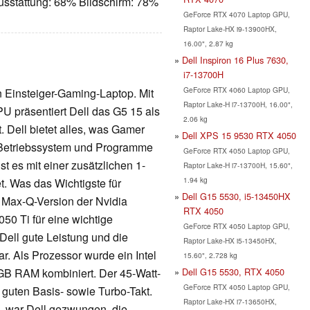
usstattung: 68% Bildschirm: 78%
GeForce RTX 4070 Laptop GPU,
Raptor Lake-HX i9-13900HX,
16.00", 2.87 kg
Dell Inspiron 16 Plus 7630,
i7-13700H
GeForce RTX 4060 Laptop GPU,
 Einsteiger-Gaming-Laptop. Mit
Raptor Lake-H i7-13700H, 16.00",
U präsentiert Dell das G5 15 als
2.06 kg
Dell bietet alles, was Gamer
Dell XPS 15 9530 RTX 4050
 Betriebssystem und Programme
GeForce RTX 4050 Laptop GPU,
st es mit einer zusätzlichen 1-
Raptor Lake-H i7-13700H, 15.60",
1.94 kg
t. Was das Wichtigste für
Dell G15 5530, i5-13450HX
e Max-Q-Version der Nvidia
RTX 4050
50 Ti für eine wichtige
GeForce RTX 4050 Laptop GPU,
 Dell gute Leistung und die
Raptor Lake-HX i5-13450HX,
r. Als Prozessor wurde ein Intel
15.60", 2.728 kg
Dell G15 5530, RTX 4050
 GB RAM kombiniert. Der 45-Watt-
GeForce RTX 4050 Laptop GPU,
 guten Basis- sowie Turbo-Takt.
Raptor Lake-HX i7-13650HX,
n, war Dell gezwungen, die