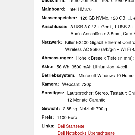
Bildschirm
15.60 Zoll 16:9, 1920 x 1080 Pixel
Mainboard
Intel HM370
Massenspeicher
128 GB NVMe, 128 GB
, 
Anschlüsse
3 USB 3.0 / 3.1 Gen1, 1 USB 3.1
Audio Anschlüsse: 3.5mm, Card 
Netzwerk
Killer E2400 Gigabit Ethernet Contro
Wireless-AC 9560 (a/b/g/n = Wi-Fi 4/
Abmessungen
Höhe x Breite x Tiefe (in mm):
Akku
56 Wh, 3500 mAh Lithium-Ion, 4-cell
Betriebssystem
Microsoft Windows 10 Home 
Kamera
Webcam: 720p
Sonstiges
Lautsprecher: Stereo, Tastatur: Chi
12 Monate Garantie
Gewicht
2.85 kg, Netzteil: 700 g
Preis
1100 Euro
Links
Dell Startseite
Dell Notebooks Übersichtseite