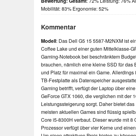
Bewertung:
Gesamt
: 72% Leistung: 76% A
Mobilität: 83% Ergonomie: 52%
Kommentar
Modell
: Das Dell G5 15 5587-M2NXM ist ein
Coffee Lake und einer guten Mittelklasse-GP
Gaming-Notebook bei beschränktem Budget. 
brauchen, nämlich eine kleine SSD für das
und Platz für maximal ein Game. Allerdings i
TB-Festplatte als Datenspeicher ausgestatte
Gaming betrifft, verfügt der Laptop über ein
GeForce GTX 1060, die verglichen mit der 10
Leistungssteigerung sorgt. Daher bietet das
meisten aktuellen Games sind flüssig spielba
Core i5-8300H verbaut. Dieser wurde mit 8
Prozessor verfügt über vier Kerne und einen
Um einen attraktiven Preis bieten zu könne