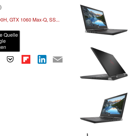
)
300H, GTX 1060 Max-Q, SS...
e Quelle
gle
gen