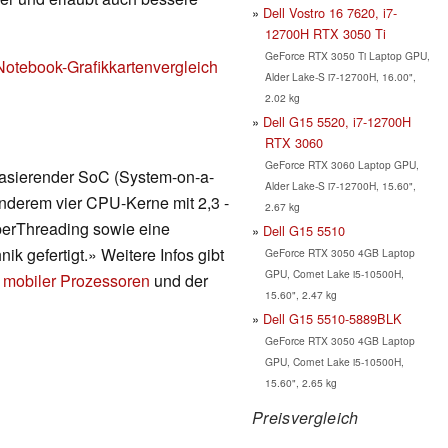
Dell Vostro 16 7620, i7-
12700H RTX 3050 Ti
GeForce RTX 3050 Ti Laptop GPU,
Notebook-Grafikkartenvergleich
Alder Lake-S i7-12700H, 16.00",
2.02 kg
Dell G15 5520, i7-12700H
RTX 3060
GeForce RTX 3060 Laptop GPU,
 basierender SoC (System-on-a-
Alder Lake-S i7-12700H, 15.60",
 anderem vier CPU-Kerne mit 2,3 -
2.67 kg
perThreading sowie eine
Dell G15 5510
ik gefertigt.» Weitere Infos gibt
GeForce RTX 3050 4GB Laptop
GPU, Comet Lake i5-10500H,
 mobiler Prozessoren
und der
15.60", 2.47 kg
Dell G15 5510-5889BLK
GeForce RTX 3050 4GB Laptop
GPU, Comet Lake i5-10500H,
15.60", 2.65 kg
Preisvergleich