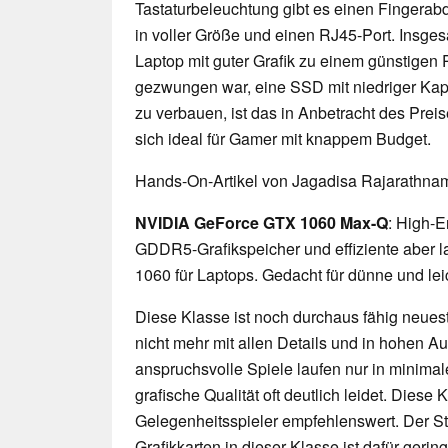
Tastaturbeleuchtung gibt es einen Fingerab
in voller Größe und einen RJ45-Port. Insges
Laptop mit guter Grafik zu einem günstigen 
gezwungen war, eine SSD mit niedriger Kapa
zu verbauen, ist das in Anbetracht des Prei
sich ideal für Gamer mit knappem Budget.
Hands-On-Artikel von Jagadisa Rajarathna
NVIDIA GeForce GTX 1060 Max-Q
: High-E
GDDR5-Grafikspeicher und effiziente aber 
1060 für Laptops. Gedacht für dünne und le
Diese Klasse ist noch durchaus fähig neueste
nicht mehr mit allen Details und in hohen 
anspruchsvolle Spiele laufen nur in minimal
grafische Qualität oft deutlich leidet. Diese K
Gelegenheitsspieler empfehlenswert. Der 
Grafikkarten in dieser Klasse ist dafür geri