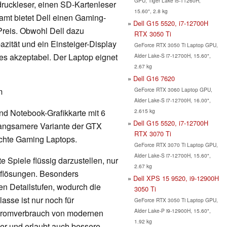
GPU, Tiger Lake i5-11260H,
druckleser, einen SD-Kartenleser
15.60", 2.8 kg
amt bietet Dell einen Gaming-
Dell G15 5520, i7-12700H
Preis. Obwohl Dell dazu
RTX 3050 Ti
zität und ein Einsteiger-Display
GeForce RTX 3050 Ti Laptop GPU,
ses akzeptabel. Der Laptop eignet
Alder Lake-S i7-12700H, 15.60",
2.67 kg
Dell G16 7620
GeForce RTX 3060 Laptop GPU,
m
Alder Lake-S i7-12700H, 16.00",
2.615 kg
nd Notebook-Grafikkarte mit 6
Dell G15 5520, i7-12700H
langsamere Variante der GTX
RTX 3070 Ti
ichte Gaming Laptops.
GeForce RTX 3070 Ti Laptop GPU,
Alder Lake-S i7-12700H, 15.60",
 Spiele flüssig darzustellen, nur
2.67 kg
Auflösungen. Besonders
Dell XPS 15 9520, i9-12900H
en Detailstufen, wodurch die
3050 Ti
lasse ist nur noch für
GeForce RTX 3050 Ti Laptop GPU,
Alder Lake-P i9-12900H, 15.60",
Stromverbrauch von modernen
1.92 kg
nger und erlaubt auch bessere