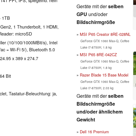
 141 PPI, IPS, spiegelnd: nein
Geräte mit der
selben
GPU
und/oder
+ 1TB
Bildschirmgröße
 Gen2, 1 Thunderbolt, 1 HDMI,
Reader: microSD
MSI P65 Creator 8RE-028NL
GeForce GTX 1060 Max-Q, Coffee
ller (10/100/1000MBit/s), Intel
Lake i7-8750H, 1.8 kg
ac = Wi-Fi 5/), Bluetooth 5.0
MSI P65 8RE-042CZ
 24.95 x 389 x 274.7
GeForce GTX 1060 Max-Q, Coffee
Lake i7-8750H, 1.8 kg
Razer Blade 15 Base Model
64 Bit
GeForce GTX 1060 Max-Q, Coffee
Lake i7-8750H, 2.03 kg
clet, Tastatur-Beleuchtung: ja,
Geräte mit der
selben
Bildschirmgröße
und/oder ähnlichem
Gewicht
Dell 16 Premium