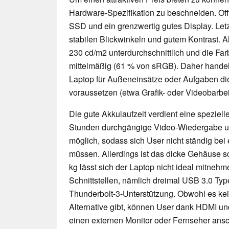
Hardware-Spezifikation zu beschneiden. Offe
SSD und ein grenzwertig gutes Display. Letz
stabilen Blickwinkeln und gutem Kontrast. All
230 cd/m2 unterdurchschnittlich und die Fa
mittelmäßig (61 % von sRGB). Daher handelt
Laptop für Außeneinsätze oder Aufgaben di
voraussetzen (etwa Grafik- oder Videobarbei
Die gute Akkulaufzeit verdient eine speziell
Stunden durchgängige Video-Wiedergabe un
möglich, sodass sich User nicht ständig bei
müssen. Allerdings ist das dicke Gehäuse s
kg lässt sich der Laptop nicht ideal mitnehm
Schnittstellen, nämlich dreimal USB 3.0 Ty
Thunderbolt-3-Unterstützung. Obwohl es kei
Alternative gibt, können User dank HDMI u
einen externen Monitor oder Fernseher ansc