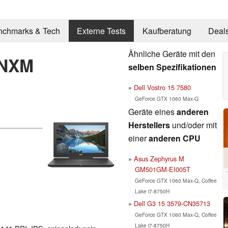
nchmarks & Tech
Externe Tests
Kaufberatung
Deal
Ähnliche Geräte mit den
2NXM
selben Spezifikationen
Dell Vostro 15 7580
GeForce GTX 1060 Max-Q
Geräte eines
anderen
Herstellers
und/oder mit
einer
anderen CPU
Asus Zephyrus M
GM501GM-EI005T
GeForce GTX 1060 Max-Q, Coffee
Lake i7-8750H
Dell G3 15 3579-CN35713
GeForce GTX 1060 Max-Q, Coffee
Lake i7-8750H