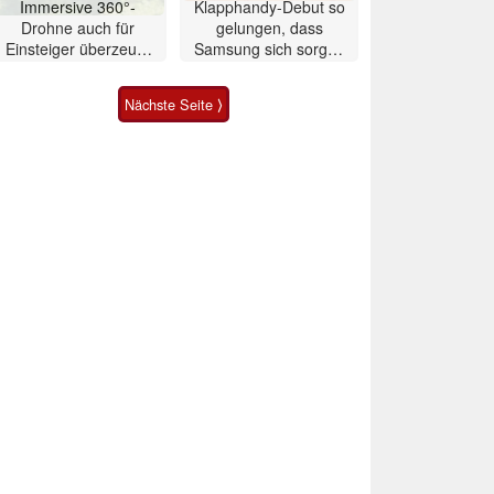
Immersive 360°-
Klapphandy-Debut so
Drohne auch für
gelungen, dass
Einsteiger überzeugt
Samsung sich sorgen
mit Einschränkungen
muss? – Razr Fold
Smartphone im Test
Nächste Seite ⟩