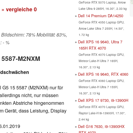
GeForce RTX 5070 Laptop, Arrow
» vergleiche
0
Lake Ultra 9 285H, 16.30", 2.33 kg
Dell 14 Premium DA14250
GeForce RTX 4050 Laptop GPU,
Arrow Lake Ultra 7 255H, 14.50",
 Bildschirm: 78% Mobilität: 83%,
1.72 kg
Dell XPS 16 9640, Ultra 7
: - %
165H RTX 4070
GeForce RTX 4070 Laptop GPU,
15 5587-M2NXM
Meteor Lake-H Ultra 7 165H,
16.30", 2.13 kg
ildschwächen
Dell XPS 16 9640, RTX 4060
GeForce RTX 4060 Laptop GPU,
ll G5 15 5587 (M2NXM) nur für
Meteor Lake-H Ultra 7 155H,
16.30", 2.13 kg
allerdings nicht, nur müssen
Dell XPS 17 9730, i9-13900H
unkten Abstriche hingenommen
GeForce RTX 4070 Laptop GPU,
m Gerät, dass Leistung, Display
Raptor Lake-H i9-13900H, 17.00",
2.44 kg
16.01.2019
Dell G16 7630, i9-13900HX
RTX 4070