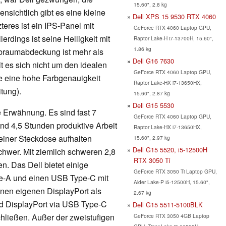
15.60", 2.8 kg
nsichtlich gibt es eine kleine
Dell XPS 15 9530 RTX 4060
teres ist ein IPS-Panel mit
GeForce RTX 4060 Laptop GPU,
erdings ist seine Helligkeit mit
Raptor Lake-H i7-13700H, 15.60",
1.86 kg
rbraumabdeckung ist mehr als
Dell G16 7630
 es sich nicht um den idealen
GeForce RTX 4060 Laptop GPU,
e eine hohe Farbgenauigkeit
Raptor Lake-HX i7-13650HX,
tung).
15.60", 2.87 kg
Dell G15 5530
e Erwähnung. Es sind fast 7
GeForce RTX 4060 Laptop GPU,
d 4,5 Stunden produktive Arbeit
Raptor Lake-HX i7-13650HX,
 einer Steckdose aufhalten
15.60", 2.97 kg
Dell G15 5520, i5-12500H
chwer. Mit ziemlich schweren 2,8
RTX 3050 Ti
en. Das Dell bietet einige
GeForce RTX 3050 Ti Laptop GPU,
pe-A und einen USB Type-C mit
Alder Lake-P i5-12500H, 15.60",
nen eigenen DisplayPort als
2.67 kg
nd DisplayPort via USB Type-C
Dell G15 5511-5100BLK
hließen. Außer der zweistufigen
GeForce RTX 3050 4GB Laptop