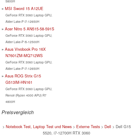
5800H
MSI Sword 15 A12UE
GeForce RTX 3060 Laptop GPU,
Alder Lake-P i7-12650H
Acer Nitro 5 AN515-58-591S
GeForce RTX 3060 Laptop GPU,
Alder Lake-P i5-12500H
Asus Vivobook Pro 16X
N7601ZM-MQ712WS
GeForce RTX 3060 Laptop GPU,
Alder Lake-P i7-12650H
Asus ROG Strix G15
G513IM-HN161
GeForce RTX 3060 Laptop GPU,
Renoir (Ryzen 4000 APU) R7
4800H
Preisvergleich
>
Notebook Test, Laptop Test und News
>
Externe Tests
>
Dell
> Dell G15
5520, i7-12700H RTX 3060