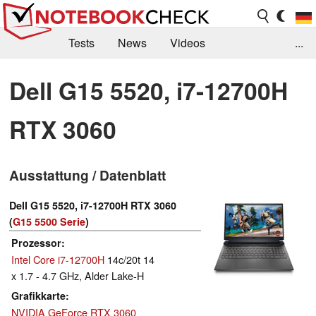
Tests
News
Videos
...
Benchmarks & Tech
Externe Tests
Dell G15 5520, i7-12700H
Kaufberatung
Deals
Suche
Jobs
RTX 3060
Forum
Ausstattung / Datenblatt
Dell G15 5520, i7-12700H RTX 3060
(
G15 5500 Serie
)
Prozessor
Intel Core i7-12700H
14c/20t 14
x 1.7 - 4.7 GHz, Alder Lake-H
Grafikkarte
NVIDIA GeForce RTX 3060