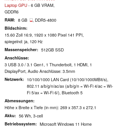
Laptop GPU
- 6 GB VRAM,
GDDR6
RAM
8 GB
, DDR5-4800
Bildschirm
15.60 Zoll 16:9, 1920 x 1080 Pixel 141 PPI,
spiegelnd: ja, 120 Hz
Massenspeicher
512GB SSD
Anschlüsse
3 USB 3.0 / 3.1 Gen1, 1 Thunderbolt, 1 HDMI, 1
DisplayPort, Audio Anschlüsse: 3.5mm
Netzwerk
10/100/1000 LAN Card (10/100/1000MBit/s),
802.11 a/b/g/n/ac/ax (a/b/g/n = Wi-Fi 4/ac = Wi-
Fi 5/ax = Wi-Fi 6/), Bluetooth 5
Abmessungen
Höhe x Breite x Tiefe (in mm): 269 x 357.3 x 272.1
Akku
56 Wh, 3-cell
Betriebssystem
Microsoft Windows 11 Home