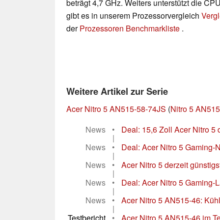
beträgt 4,7 GHz. Weiters unterstützt die CPU
gibt es in unserem Prozessorvergleich
Vergl
der
Prozessoren Benchmarkliste
.
Weitere Artikel zur Serie
Acer Nitro 5 AN515-58-74JS
(
Nitro 5 AN515
News
•
Deal: 15,6 Zoll Acer Nitro 5 d
|
News
•
Deal: Acer Nitro 5 Gaming-N
|
News
•
Acer Nitro 5 derzeit günstig
|
News
•
Deal: Acer Nitro 5 Gaming-L
|
News
•
Acer Nitro 5 AN515-46: Küh
|
Testbericht
•
Acer Nitro 5 AN515-46 im T