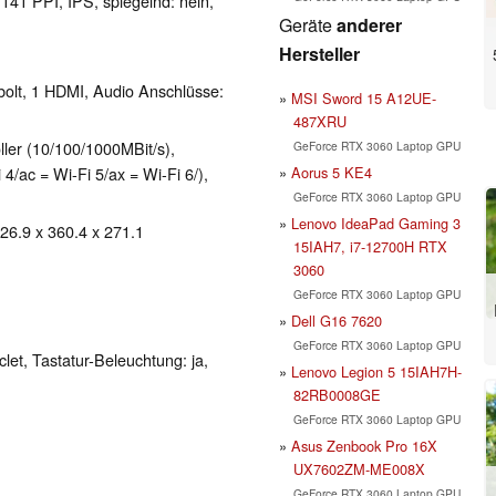
 141 PPI, IPS, spiegelnd: nein,
Geräte
anderer
Hersteller
bolt, 1 HDMI, Audio Anschlüsse:
MSI Sword 15 A12UE-
487XRU
ller (10/100/1000MBit/s),
GeForce RTX 3060 Laptop GPU
Aorus 5 KE4
 4/ac = Wi-Fi 5/ax = Wi-Fi 6/),
GeForce RTX 3060 Laptop GPU
Lenovo IdeaPad Gaming 3
 26.9 x 360.4 x 271.1
15IAH7, i7-12700H RTX
3060
GeForce RTX 3060 Laptop GPU
Dell G16 7620
GeForce RTX 3060 Laptop GPU
clet, Tastatur-Beleuchtung: ja,
Lenovo Legion 5 15IAH7H-
82RB0008GE
GeForce RTX 3060 Laptop GPU
Asus Zenbook Pro 16X
UX7602ZM-ME008X
GeForce RTX 3060 Laptop GPU