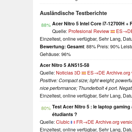
Ausländische Testberichte
Acer Nitro 5 Intel Core i7-12700H 
88%
Quelle:
Profesional Review
ES→D
Einzeltest, online verfügbar, Sehr Lang, Da
Bewertung:
Gesamt
: 88% Preis: 90% Leis
Gehäuse: 96%
Acer Nitro 5 AN515-58
Quelle:
Noticias 3D
ES→DE
Archive.org 
Positive: Compact size; light weight; powerf
nice performance; Thunderbolt 4 port. Negativ
Einzeltest, online verfügbar, Sehr Lang, Da
Test Acer Nitro 5 : le laptop gaming
80%
étudiants ?
Quelle:
Clubic
FR→DE
Archive.org versi
Einzeltest, online verfügbar, Sehr Lang, Da