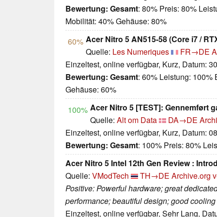
Bewertung:
Gesamt
: 80% Preis: 80% Leis
Mobilität: 40% Gehäuse: 80%
Acer Nitro 5 AN515-58 (Core i7 / RT
60%
Quelle:
Les Numeriques
FR→DE
A
Einzeltest, online verfügbar, Kurz, Datum: 3
Bewertung:
Gesamt
: 60% Leistung: 100% B
Gehäuse: 60%
Acer Nitro 5 [TEST]: Gennemført ga
100%
Quelle:
Alt om Data
DA→DE
Arch
Einzeltest, online verfügbar, Kurz, Datum: 0
Bewertung:
Gesamt
: 100% Preis: 80% Lei
Acer Nitro 5 Intel 12th Gen Review : Intro
Quelle:
VModTech
TH→DE
Archive.org v
Positive: Powerful hardware; great dedicate
performance; beautiful design; good cooling
Einzeltest, online verfügbar, Sehr Lang, Da