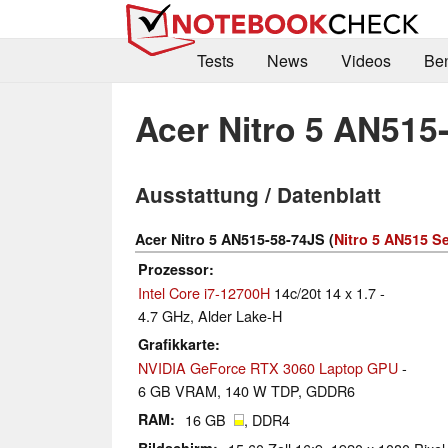
Tests
News
Videos
Be
Acer Nitro 5 AN515
Ausstattung / Datenblatt
Acer Nitro 5 AN515-58-74JS (
Nitro 5 AN515 Se
Prozessor
Intel Core i7-12700H
14c/20t 14 x 1.7 -
4.7 GHz, Alder Lake-H
Grafikkarte
NVIDIA GeForce RTX 3060 Laptop GPU
-
6 GB VRAM, 140 W TDP, GDDR6
RAM
16 GB
, DDR4