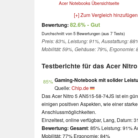
Acer Notebooks Übersichtseite
[+] Zum Vergleich hinzufügen
82.6%
- Gut
Bewertung:
Durchschnitt von
5
Bewertungen (aus
7
Tests)
Preis: 83%, Leistung: 91%, Ausstattung: 88
Mobilität: 59%, Gehäuse: 79%, Ergonomie: 
Testberichte für das Acer Nitr
Gaming-Notebook mit solider Leist
85%
Quelle:
Chip.de
Das Acer Nitro 5 AN515-58-74JS ist ein gü
einigen positiven Aspekten, wie einer star
Anschlussmöglichkeiten.
Einzeltest, online verfügbar, Lang, Datum: 
Bewertung:
Gesamt
: 85% Leistung: 91% A
Mobilität: 77% Ergonomie: 84%