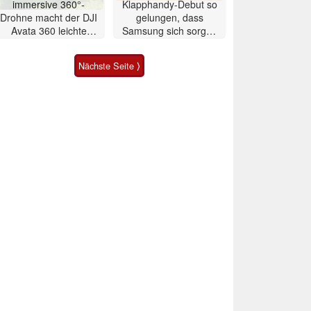
immersive 360°-
Klapphandy-Debut so
Drohne macht der DJI
gelungen, dass
Avata 360 leichte
Samsung sich sorgen
Konkurrenz
muss? – Razr Fold
Smartphone im Test
Nächste Seite ⟩