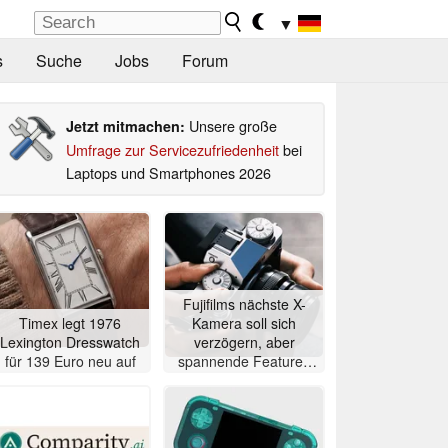
▼
s
Suche
Jobs
Forum
Unsere große
Jetzt mitmachen:
Umfrage zur Servicezufriedenheit
bei
Laptops und Smartphones 2026
Fujifilms nächste X-
Timex legt 1976
Kamera soll sich
Lexington Dresswatch
verzögern, aber
für 139 Euro neu auf
spannende Features
erhalten