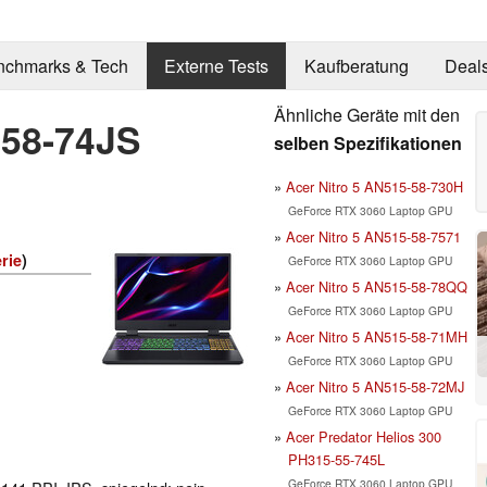
nchmarks & Tech
Externe Tests
Kaufberatung
Deal
Ähnliche Geräte mit den
-58-74JS
selben Spezifikationen
Acer Nitro 5 AN515-58-730H
GeForce RTX 3060 Laptop GPU
Acer Nitro 5 AN515-58-7571
rie
)
GeForce RTX 3060 Laptop GPU
Acer Nitro 5 AN515-58-78QQ
GeForce RTX 3060 Laptop GPU
Acer Nitro 5 AN515-58-71MH
GeForce RTX 3060 Laptop GPU
Acer Nitro 5 AN515-58-72MJ
GeForce RTX 3060 Laptop GPU
Acer Predator Helios 300
PH315-55-745L
GeForce RTX 3060 Laptop GPU