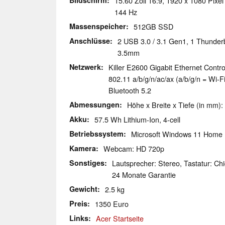
Bildschirm
15.60 Zoll 16:9, 1920 x 1080 Pixel
144 Hz
Massenspeicher
512GB SSD
Anschlüsse
2 USB 3.0 / 3.1 Gen1, 1 Thunder
3.5mm
Netzwerk
Killer E2600 Gigabit Ethernet Contro
802.11 a/b/g/n/ac/ax (a/b/g/n = Wi-Fi
Bluetooth 5.2
Abmessungen
Höhe x Breite x Tiefe (in mm):
Akku
57.5 Wh Lithium-Ion, 4-cell
Betriebssystem
Microsoft Windows 11 Home
Kamera
Webcam: HD 720p
Sonstiges
Lautsprecher: Stereo, Tastatur: Chi
24 Monate Garantie
Gewicht
2.5 kg
Preis
1350 Euro
Links
Acer Startseite