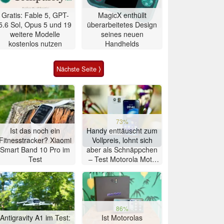
Gratis: Fable 5, GPT-
MagicX enthüllt
5.6 Sol, Opus 5 und 19
überarbeitetes Design
weitere Modelle
seines neuen
kostenlos nutzen
Handhelds
Nächste Seite ⟩
73%
Ist das noch ein
Handy enttäuscht zum
Fitnesstracker? Xiaomi
Vollpreis, lohnt sich
Smart Band 10 Pro im
aber als Schnäppchen
Test
– Test Motorola Moto
G47 Smartphone
86%
Antigravity A1 im Test:
Ist Motorolas