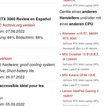
16IAH7H
GeForce RTX 3060 Laptop GPU
Geräte eines
anderen
Herstellers
und/oder mit
+ RTX 3060 Review en Español
einer
anderen CPU
E
Archive.org version
tum: 07.08.2022
Alienware m15 R7, 6800H
tung: 86% Bildschirm: 88%
RTX 3060
GeForce RTX 3060 Laptop GPU,
Rembrandt (Zen 3+) R7 6800H
MSI Crosshair 15 B12UEZ,
version
i9-12900H
ul hardware; good cooling system;
GeForce RTX 3060 Laptop GPU,
Alder Lake-P i9-12900H
e: Short battery life.
MSI Katana GF66 12UE
tum: 26.07.2022
GeForce RTX 3060 Laptop GPU,
 accessible idéal pour les
Alder Lake-P i7-12650H
Lenovo IdeaPad Gaming 3
16IAH7
on
GeForce RTX 3060 Laptop GPU,
tum: 05.09.2022
Alder Lake-P i7-12650H