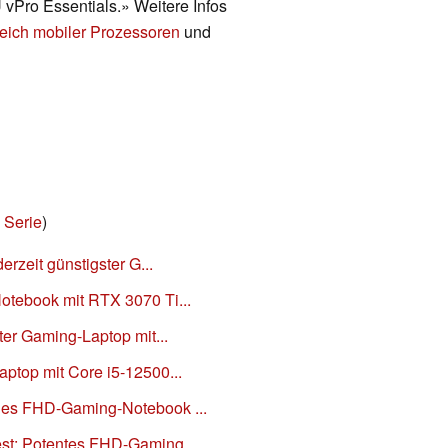
 vPro Essentials.» Weitere Infos
eich mobiler Prozessoren
und
 Serie
)
erzeit günstigster G...
otebook mit RTX 3070 Ti...
ster Gaming-Laptop mit...
aptop mit Core i5-12500...
les FHD-Gaming-Notebook ...
est: Potentes FHD-Gaming...