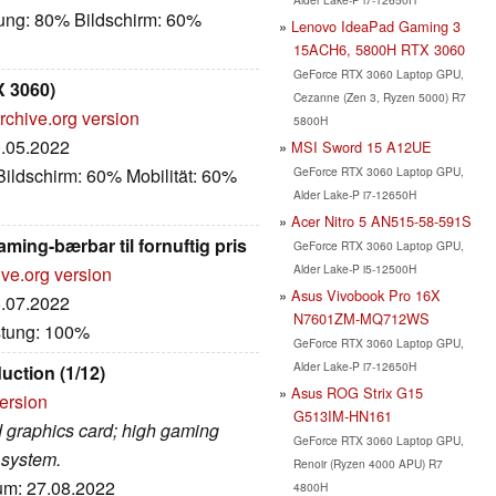
tung: 80% Bildschirm: 60%
Lenovo IdeaPad Gaming 3
15ACH6, 5800H RTX 3060
GeForce RTX 3060 Laptop GPU,
X 3060)
Cezanne (Zen 3, Ryzen 5000) R7
rchive.org version
5800H
0.05.2022
MSI Sword 15 A12UE
GeForce RTX 3060 Laptop GPU,
ildschirm: 60% Mobilität: 60%
Alder Lake-P i7-12650H
Acer Nitro 5 AN515-58-591S
ming-bærbar til fornuftig pris
GeForce RTX 3060 Laptop GPU,
Alder Lake-P i5-12500H
ive.org version
Asus Vivobook Pro 16X
8.07.2022
N7601ZM-MQ712WS
stung: 100%
GeForce RTX 3060 Laptop GPU,
Alder Lake-P i7-12650H
duction (1/12)
Asus ROG Strix G15
ersion
G513IM-HN161
d graphics card; high gaming
GeForce RTX 3060 Laptop GPU,
 system.
Renoir (Ryzen 4000 APU) R7
tum: 27.08.2022
4800H