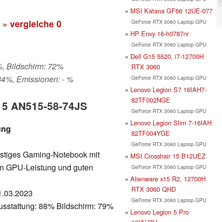
MSI Katana GF66 12UE-077
» vergleiche
0
GeForce RTX 3060 Laptop GPU
HP Envy 16-h0787nr
GeForce RTX 3060 Laptop GPU
Dell G15 5520, i7-12700H
%, Bildschirm: 72%
RTX 3060
84%, Emissionen: - %
GeForce RTX 3060 Laptop GPU
Lenovo Legion S7 16IAH7-
82TF002NGE
o 5 AN515-58-74JS
GeForce RTX 3060 Laptop GPU
Lenovo Legion Slim 7-16IAH
ung
82TF004YGE
GeForce RTX 3060 Laptop GPU
nstiges Gaming-Notebook mit
MSI Crosshair 15 B12UEZ
ken GPU-Leistung und guten
GeForce RTX 3060 Laptop GPU
Alienware x15 R2, 12700H
RTX 3060 QHD
31.03.2023
GeForce RTX 3060 Laptop GPU
usstattung: 88% Bildschirm: 79%
Lenovo Legion 5 Pro