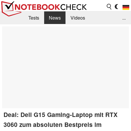
Tests
News
Videos
...
Benchmarks & Tech
Externe Tests
Kaufberatung
Deals
Suche
Jobs
Forum
Deal: Dell G15 Gaming-Laptop mit RTX
3060 zum absoluten Bestpreis im