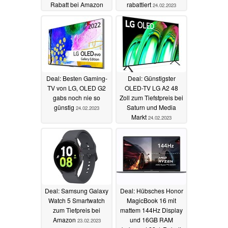
Rabatt bei Amazon
rabattiert
24.02.2023
25.02.2023
Deal: Besten Gaming-
Deal: Günstigster
TV von LG, OLED G2
OLED-TV LG A2 48
gabs noch nie so
Zoll zum Tiefstpreis bei
günstig
Saturn und Media
24.02.2023
Markt
24.02.2023
Deal: Samsung Galaxy
Deal: Hübsches Honor
Watch 5 Smartwatch
MagicBook 16 mit
zum Tiefpreis bei
mattem 144Hz Display
Amazon
und 16GB RAM
23.02.2023