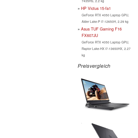
7435HS, 2.2 kg
HP Victus 15-fa1
GeForce RTX 4050 Laptop GPU,
Alder Lake-P i7-12650H, 2.29 kg
Asus TUF Gaming F16
FX607JU
GeForce RTX 4050 Laptop GPU,
Raptor Lake-HX i7-13650HX, 2.27
kg
Preisvergleich