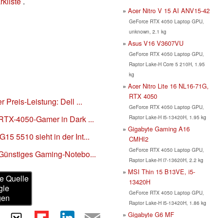
kliste
.
Acer Nitro V 15 AI ANV15-42
GeForce RTX 4050 Laptop GPU,
unknown, 2.1 kg
Asus V16 V3607VU
GeForce RTX 4050 Laptop GPU,
Raptor Lake-H Core 5 210H, 1.95
kg
Acer Nitro Lite 16 NL16-71G,
RTX 4050
 Preis-Leistung: Dell ...
GeForce RTX 4050 Laptop GPU,
Raptor Lake-H i5-13420H, 1.95 kg
RTX-4050-Gamer in Dark ...
Gigabyte Gaming A16
5 5510 sieht in der Int...
CMHI2
GeForce RTX 4050 Laptop GPU,
 Günstiges Gaming-Notebo...
Raptor Lake-H i7-13620H, 2.2 kg
MSI Thin 15 B13VE, i5-
e Quelle
13420H
gle
GeForce RTX 4050 Laptop GPU,
gen
Raptor Lake-H i5-13420H, 1.86 kg
Gigabyte G6 MF