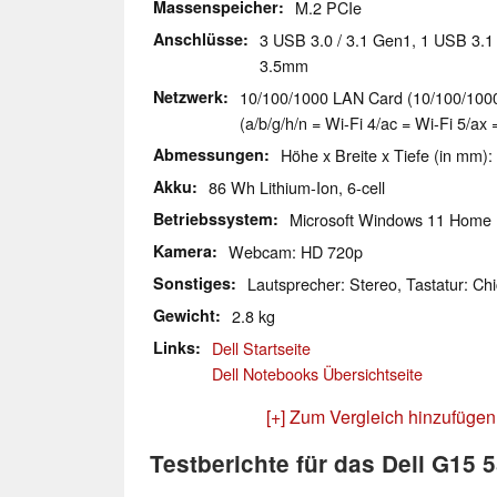
Massenspeicher
M.2 PCIe
Anschlüsse
3 USB 3.0 / 3.1 Gen1, 1 USB 3.1
3.5mm
Netzwerk
10/100/1000 LAN Card (10/100/1000M
(a/b/g/h/n = Wi-Fi 4/ac = Wi-Fi 5/ax 
Abmessungen
Höhe x Breite x Tiefe (in mm):
Akku
86 Wh Lithium-Ion, 6-cell
Betriebssystem
Microsoft Windows 11 Home
Kamera
Webcam: HD 720p
Sonstiges
Lautsprecher: Stereo, Tastatur: Chi
Gewicht
2.8 kg
Links
Dell Startseite
Dell Notebooks Übersichtseite
[+] Zum Vergleich hinzufügen
Testberichte für das Dell G15 