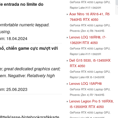
GeForce RTX 4050 Laptop GPU,
e entrada no limite do
Raptor Lake-H i7-13620H
Acer Nitro 16 AN16-41, R5
7640HS RTX 4050
comfortable numeric keypad.
GeForce RTX 4050 Laptop GPU,
 using.
Phoenix (Zen 4) R5 7640HS
Lenovo LOQ 16IRH8, i7-
tum: 18.04.2024
13620H RTX 4050
 hố, chiến game cực mượt với
GeForce RTX 4050 Laptop GPU,
Raptor Lake-H i7-13620H
Dell G15 5530, i5-13450HX
RTX 4050
; great dedicated graphics card;
GeForce RTX 4050 Laptop GPU,
em. Negative: Relatively high
Raptor Lake-HX i5-13450HX
Lenovo LOQ 15APH8
tum: 25.06.2023
GeForce RTX 4050 Laptop GPU,
Phoenix (Zen 4) R7 7840HS
Lenovo Legion Pro 5 16IRX8,
i5-13500HX RTX 4050
GeForce RTX 4050 Laptop GPU,
Mittelklasse-Notebookgrafikkarte
Raptor Lake-HX i5-13500HX