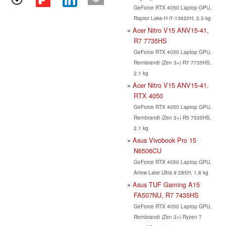
GeForce RTX 4050 Laptop GPU,
Raptor Lake-H i7-13620H, 2.3 kg
Acer Nitro V15 ANV15-41,
R7 7735HS
GeForce RTX 4050 Laptop GPU,
Rembrandt (Zen 3+) R7 7735HS,
2.1 kg
Acer Nitro V15 ANV15-41,
RTX 4050
GeForce RTX 4050 Laptop GPU,
Rembrandt (Zen 3+) R5 7535HS,
2.1 kg
Asus Vivobook Pro 15
N6506CU
GeForce RTX 4050 Laptop GPU,
Arrow Lake Ultra 9 285H, 1.8 kg
Asus TUF Gaming A15
FA507NU, R7 7435HS
GeForce RTX 4050 Laptop GPU,
Rembrandt (Zen 3+) Ryzen 7