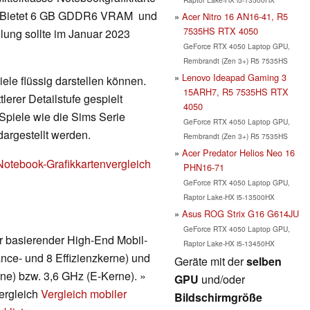
ur. Bietet 6 GB GDDR6 VRAM und
Acer Nitro 16 AN16-41, R5
7535HS RTX 4050
lung sollte im Januar 2023
GeForce RTX 4050 Laptop GPU,
Rembrandt (Zen 3+) R5 7535HS
Lenovo Ideapad Gaming 3
ele flüssig darstellen können.
15ARH7, R5 7535HS RTX
erer Detailstufe gespielt
4050
Spiele wie die Sims Serie
GeForce RTX 4050 Laptop GPU,
dargestellt werden.
Rembrandt (Zen 3+) R5 7535HS
Acer Predator Helios Neo 16
Notebook-Grafikkartenvergleich
PHN16-71
GeForce RTX 4050 Laptop GPU,
Raptor Lake-HX i5-13500HX
Asus ROG Strix G16 G614JU
GeForce RTX 4050 Laptop GPU,
ur basierender High-End Mobil-
Raptor Lake-HX i5-13450HX
nce- und 8 Effizienzkerne) und
Geräte mit der
selben
rne) bzw. 3,6 GHz (E-Kerne). »
GPU
und/oder
vergleich
Vergleich mobiler
Bildschirmgröße