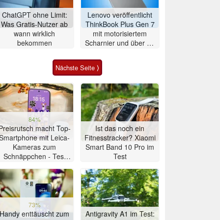
ChatGPT ohne Limit:
Lenovo veröffentlicht
Was Gratis-Nutzer ab
ThinkBook Plus Gen 7
wann wirklich
mit motorisiertem
bekommen
Scharnier und über 21
Stunden Laufzeit
Nächste Seite ⟩
84%
Preisrutsch macht Top-
Ist das noch ein
Smartphone mit Leica-
Fitnesstracker? Xiaomi
Kameras zum
Smart Band 10 Pro im
Schnäppchen - Test
Test
Xiaomi 17T
73%
Handy enttäuscht zum
Antigravity A1 im Test: