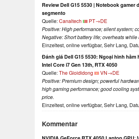
Review Dell G15 5530 | Notebook gamer d
segmento
Quelle:
Canaltech
PT→DE
Positive: High performance; silent system; 
Negative: Short battery life; overheats while
Einzeltest, online verfügbar, Sehr Lang, Da
Đánh giá Dell G15 5530: Ngoại hình hầm
Intel Core i7 Gen 13th, RTX 4050
Quelle:
The Gioididong
VN→DE
Positive: Premium design; powerful hardware
high gaming performance; good cooling syst
price.
Einzeltest, online verfügbar, Sehr Lang, Da
Kommentar
NVIDIA GeForce RTX 4050 Laptop GPU
: 