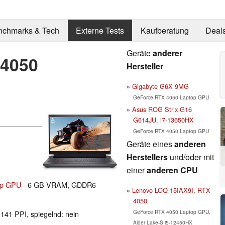
nchmarks & Tech
Externe Tests
Kaufberatung
Deal
Geräte
anderer
 4050
Hersteller
Gigabyte G6X 9MG
GeForce RTX 4050 Laptop GPU
Asus ROG Strix G16
G614JU, i7-13650HX
GeForce RTX 4050 Laptop GPU
Geräte eines
anderen
Herstellers
und/oder mit
einer
anderen CPU
op GPU
- 6 GB VRAM, GDDR6
Lenovo LOQ 15IAX9I, RTX
4050
GeForce RTX 4050 Laptop GPU,
 141 PPI, spiegelnd: nein
Alder Lake-S i5-12450HX