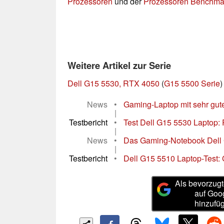
Prozessoren
und der
Prozessoren Benchmar
Weitere Artikel zur Serie
Dell G15 5530, RTX 4050
(
G15 5500 Serie
)
News
•
Gaming-Laptop mit sehr guter
|
Testbericht
•
Test Dell G15 5530 Laptop: 
|
News
•
Das Gaming-Notebook Dell G1
|
Testbericht
•
Dell G15 5510 Laptop-Test:
Als bevorzugt
auf Goo
hinzufü