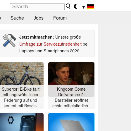
▼
s
Suche
Jobs
Forum
Unsere große
Jetzt mitmachen:
Umfrage zur Servicezufriedenheit
bei
Laptops und Smartphones 2026
Superior: E-Bike fällt
Kingdom Come
mit ungewöhnlicher
Deliverance 2:
Federung auf und
Darsteller eröffnet
kommt mit Bosch-
echte mittelalterliche
Mittelmotor
Taverne in Prag