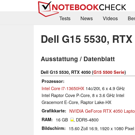
Tests
News
Videos
Be
Dell G15 5530, RTX
Ausstattung / Datenblatt
Dell G15 5530, RTX 4050 (
G15 5500 Serie
)
Prozessor
Intel Core i7-13650HX
14c/20t, 6 x 4.9 GHz
Intel Raptor Cove P-Core, 8 x 3.6 GHz Intel
Gracemont E-Core, Raptor Lake-HX
Grafikkarte
NVIDIA GeForce RTX 4050 Lapt
RAM
16 GB
, DDR5-4800
Bildschirm
15.60 Zoll 16:9, 1920 x 1080 Pixel