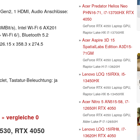
Acer Predator Helios Neo
 Gen2, 1 HDMI, Audio Anschlüsse:
PHN16-71, i7-13700HX RTX
4050
GeForce RTX 4050 Laptop GPU,
Bit/s), Intel Wi-Fi 6 AX201
Raptor Lake-HX i7-13700HX
= Wi-Fi 6/), Bluetooth 5.2
Acer Aspire 3D 15
 26.15 x 358.3 x 274.5
SpatialLabs Edition A3D15-
71GM
GeForce RTX 4050 Laptop GPU,
Raptor Lake-H i7-13620H
Lenovo LOQ 15IRX9, i5-
clet, Tastatur-Beleuchtung: ja
13450HX
GeForce RTX 4050 Laptop GPU,
Raptor Lake-HX i5-13450HX
Acer Nitro 5 AN515-58, i7-
12650H RTX 4050
GeForce RTX 4050 Laptop GPU,
» vergleiche
0
Alder Lake-P i7-12650H
Lenovo LOQ 15IRH8, i7-
5530, RTX 4050
13620H RTX 4050