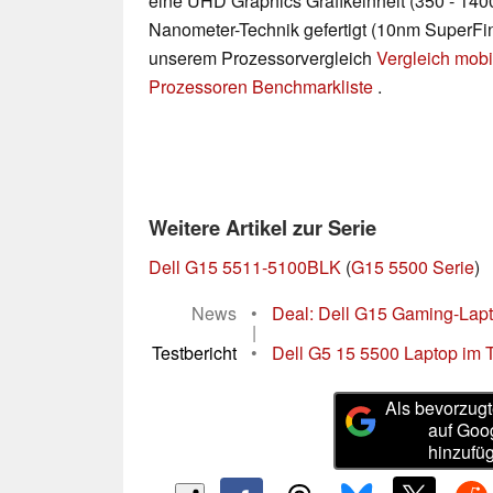
eine UHD Graphics Grafikeinheit (350 - 140
Nanometer-Technik gefertigt (10nm SuperFin).
unserem Prozessorvergleich
Vergleich mobi
Prozessoren Benchmarkliste
.
Weitere Artikel zur Serie
Dell G15 5511-5100BLK
(
G15 5500 Serie
)
News
•
Deal: Dell G15 Gaming-Lapt
|
Testbericht
•
Dell G5 15 5500 Laptop im Te
Als bevorzugt
auf Goo
hinzufü