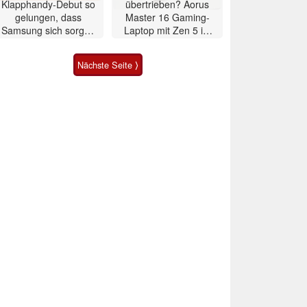
Klapphandy-Debut so
übertrieben? Aorus
gelungen, dass
Master 16 Gaming-
Samsung sich sorgen
Laptop mit Zen 5 im
muss? – Razr Fold
Test
Smartphone im Test
Nächste Seite ⟩