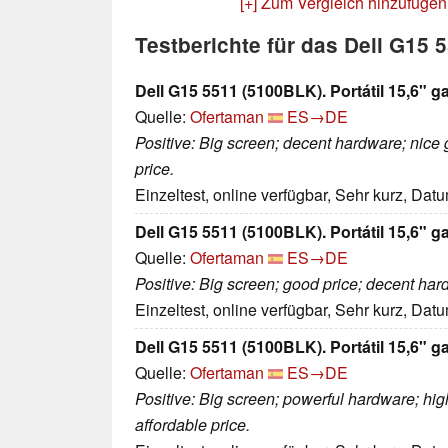
[+] Zum Vergleich hinzufügen
Testberichte für das Dell G15
Dell G15 5511 (5100BLK). Portátil 15,6" g
Quelle:
Ofertaman
ES→DE
Positive: Big screen; decent hardware; nice
price.
Einzeltest, online verfügbar, Sehr kurz, Dat
Dell G15 5511 (5100BLK). Portátil 15,6" g
Quelle:
Ofertaman
ES→DE
Positive: Big screen; good price; decent ha
Einzeltest, online verfügbar, Sehr kurz, Dat
Dell G15 5511 (5100BLK). Portátil 15,6" g
Quelle:
Ofertaman
ES→DE
Positive: Big screen; powerful hardware; hi
affordable price.