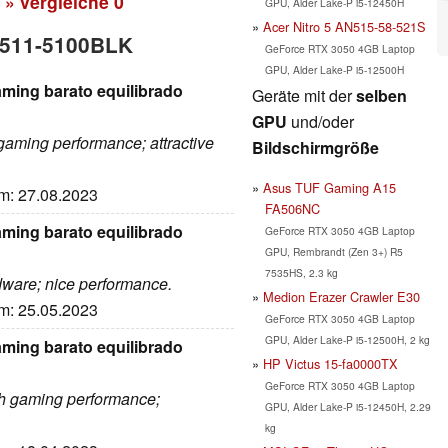
» vergleiche
0
GPU, Alder Lake-P i5-12450H
Acer Nitro 5 AN515-58-521S
 5511-5100BLK
GeForce RTX 3050 4GB Laptop
GPU, Alder Lake-P i5-12500H
aming barato equilibrado
Geräte mit der
selben
GPU
und/oder
 gaming performance; attractive
Bildschirmgröße
Asus TUF Gaming A15
um: 27.08.2023
FA506NC
aming barato equilibrado
GeForce RTX 3050 4GB Laptop
GPU, Rembrandt (Zen 3+) R5
7535HS, 2.3 kg
rdware; nice performance.
Medion Erazer Crawler E30
um: 25.05.2023
GeForce RTX 3050 4GB Laptop
GPU, Alder Lake-P i5-12500H, 2 kg
aming barato equilibrado
HP Victus 15-fa0000TX
GeForce RTX 3050 4GB Laptop
gh gaming performance;
GPU, Alder Lake-P i5-12450H, 2.29
kg