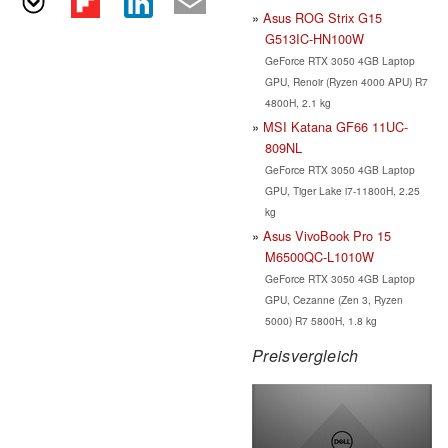
Asus ROG Strix G15
G513IC-HN100W
GeForce RTX 3050 4GB Laptop
GPU, Renoir (Ryzen 4000 APU) R7
4800H, 2.1 kg
MSI Katana GF66 11UC-
809NL
GeForce RTX 3050 4GB Laptop
GPU, Tiger Lake i7-11800H, 2.25
kg
Asus VivoBook Pro 15
M6500QC-L1010W
GeForce RTX 3050 4GB Laptop
GPU, Cezanne (Zen 3, Ryzen
5000) R7 5800H, 1.8 kg
Preisvergleich