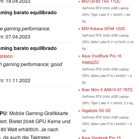
um: 18.04.2023
MSI GF63 Thin 11UC
GeForce RTX 3050 4GB Laptop
aming barato equilibrado
GPU, Tiger Lake i7-11800H, 1.86
kg
ice gaming performance.
MSI Katana GF66 12UC
GeForce RTX 3050 4GB Laptop
um: 07.04.2023
GPU, Alder Lake-S i7-12700H, 2.25
aming barato equilibrado
kg
ersion
Asus VivoBook Pro 16
K6602ZC
igh gaming performance; good
GeForce RTX 3050 4GB Laptop
GPU, Alder Lake-P i5-12450H, 1.9
um: 11.11.2022
kg
Acer Nitro 5 AN515-57-79TD
GeForce RTX 3050 4GB Laptop
GPU, Tiger Lake i7-11800H, 2.3 kg
Gigabyte G5 GE
GPU
: Mobile Gaming-Grafikkarte
GeForce RTX 3050 4GB Laptop
iert. Bietet 2048 GPU Kerne und
GPU, Alder Lake-P i5-12500H, 1.9
80 Watt erhältlich. Je nach
kg
n, da auch die Taktraten
Asus Vivobook Pro 15