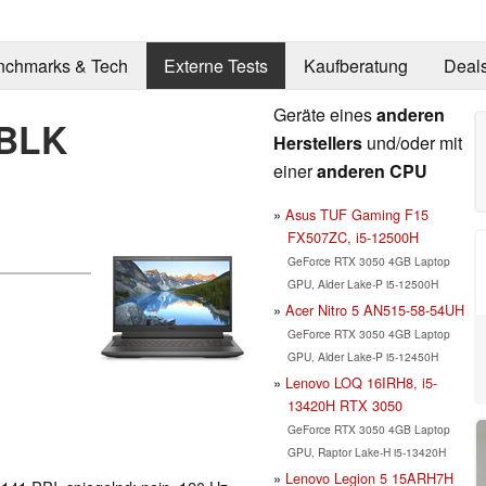
nchmarks & Tech
Externe Tests
Kaufberatung
Deal
Geräte eines
anderen
0BLK
Herstellers
und/oder mit
einer
anderen CPU
Asus TUF Gaming F15
FX507ZC, i5-12500H
GeForce RTX 3050 4GB Laptop
GPU, Alder Lake-P i5-12500H
Acer Nitro 5 AN515-58-54UH
GeForce RTX 3050 4GB Laptop
GPU, Alder Lake-P i5-12450H
Lenovo LOQ 16IRH8, i5-
13420H RTX 3050
GeForce RTX 3050 4GB Laptop
GPU, Raptor Lake-H i5-13420H
Lenovo Legion 5 15ARH7H