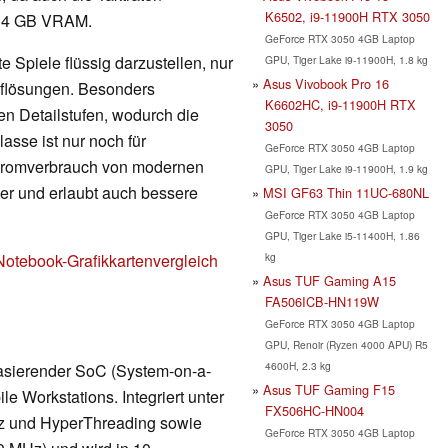
K6502, i9-11900H RTX 3050
it 4 GB VRAM.
GeForce RTX 3050 4GB Laptop
 Spiele flüssig darzustellen, nur
GPU, Tiger Lake i9-11900H, 1.8 kg
Asus Vivobook Pro 16
Auflösungen. Besonders
K6602HC, i9-11900H RTX
en Detailstufen, wodurch die
3050
lasse ist nur noch für
GeForce RTX 3050 4GB Laptop
Stromverbrauch von modernen
GPU, Tiger Lake i9-11900H, 1.9 kg
nger und erlaubt auch bessere
MSI GF63 Thin 11UC-680NL
GeForce RTX 3050 4GB Laptop
GPU, Tiger Lake i5-11400H, 1.86
kg
Notebook-Grafikkartenvergleich
Asus TUF Gaming A15
FA506ICB-HN119W
GeForce RTX 3050 4GB Laptop
GPU, Renoir (Ryzen 4000 APU) R5
4600H, 2.3 kg
 basierender SoC (System-on-a-
Asus TUF Gaming F15
 Workstations. Integriert unter
FX506HC-HN004
z und HyperThreading sowie
GeForce RTX 3050 4GB Laptop