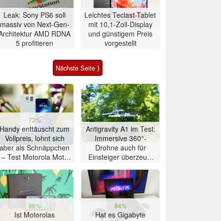
Leak: Sony PS6 soll
Leichtes Teclast-Tablet
massiv von Next-Gen-
mit 10,1-Zoll-Display
Architektur AMD RDNA
und günstigem Preis
5 profitieren
vorgestellt
Nächste Seite ⟩
73%
Handy enttäuscht zum
Antigravity A1 im Test:
Vollpreis, lohnt sich
Immersive 360°-
aber als Schnäppchen
Drohne auch für
– Test Motorola Moto
Einsteiger überzeugt
G47 Smartphone
mit Einschränkungen
86%
84%
Ist Motorolas
Hat es Gigabyte