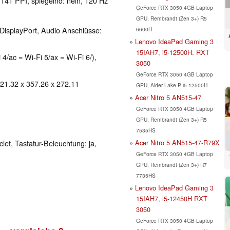
 141 PPI, spiegelnd: nein, 120 Hz
GeForce RTX 3050 4GB Laptop
GPU, Rembrandt (Zen 3+) R5
DisplayPort, Audio Anschlüsse:
6600H
Lenovo IdeaPad Gaming 3
15IAH7, i5-12500H. RXT
 4/ac = Wi-Fi 5/ax = Wi-Fi 6/),
3050
GeForce RTX 3050 4GB Laptop
 21.32 x 357.26 x 272.11
GPU, Alder Lake-P i5-12500H
Acer Nitro 5 AN515-47
GeForce RTX 3050 4GB Laptop
GPU, Rembrandt (Zen 3+) R5
7535HS
Acer Nitro 5 AN515-47-R79X
clet, Tastatur-Beleuchtung: ja,
GeForce RTX 3050 4GB Laptop
GPU, Rembrandt (Zen 3+) R7
7735HS
Lenovo IdeaPad Gaming 3
15IAH7, i5-12450H RXT
3050
GeForce RTX 3050 4GB Laptop