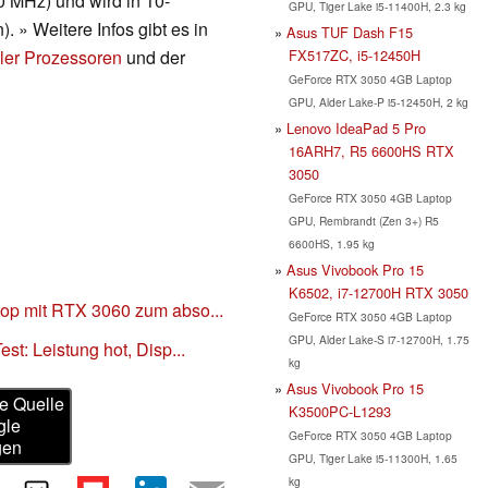
0 MHz) und wird in 10-
GPU, Tiger Lake i5-11400H, 2.3 kg
 » Weitere Infos gibt es in
Asus TUF Dash F15
FX517ZC, i5-12450H
ler Prozessoren
und der
GeForce RTX 3050 4GB Laptop
GPU, Alder Lake-P i5-12450H, 2 kg
Lenovo IdeaPad 5 Pro
16ARH7, R5 6600HS RTX
3050
GeForce RTX 3050 4GB Laptop
GPU, Rembrandt (Zen 3+) R5
6600HS, 1.95 kg
Asus Vivobook Pro 15
K6502, i7-12700H RTX 3050
op mit RTX 3060 zum abso...
GeForce RTX 3050 4GB Laptop
GPU, Alder Lake-S i7-12700H, 1.75
st: Leistung hot, Disp...
kg
Asus Vivobook Pro 15
e Quelle
K3500PC-L1293
gle
GeForce RTX 3050 4GB Laptop
gen
GPU, Tiger Lake i5-11300H, 1.65
kg