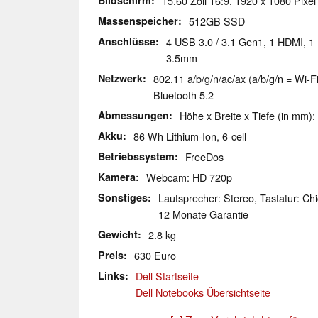
Bildschirm
15.60 Zoll 16:9, 1920 x 1080 Pixel
Massenspeicher
512GB SSD
Anschlüsse
4 USB 3.0 / 3.1 Gen1, 1 HDMI, 1 
3.5mm
Netzwerk
802.11 a/b/g/n/ac/ax (a/b/g/n = Wi-Fi
Bluetooth 5.2
Abmessungen
Höhe x Breite x Tiefe (in mm):
Akku
86 Wh Lithium-Ion, 6-cell
Betriebssystem
FreeDos
Kamera
Webcam: HD 720p
Sonstiges
Lautsprecher: Stereo, Tastatur: Chi
12 Monate Garantie
Gewicht
2.8 kg
Preis
630 Euro
Links
Dell Startseite
Dell Notebooks Übersichtseite