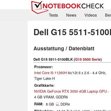
Tests
News
Videos
Be
Dell G15 5511-510
Ausstattung / Datenblatt
Dell G15 5511-5100BLK (
G15 5500 Serie
)
Prozessor
Intel Core i5-11260H
6c/12t 6 x 2.6 - 4.4 GHz,
Tiger Lake-H
Grafikkarte
NVIDIA GeForce RTX 3050 4GB Laptop GPU
-
4 GB VRAM, GDDR6
RAM
8 GB
, DDR4