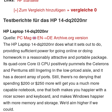
Links
HP Startseite
» vergleiche
0
[+] Zum Vergleich hinzufügen
Testberichte für das HP 14-dq2020nr
HP Laptop 14-dq2020nr
Quelle:
PC Mag
EN→DE
Archive.org version
The HP Laptop 14-dq2020nr does what it sets out to do,
providing sufficient power for going online or doing
homework in a reasonably attractive and portable package.
Its quad-core Core i3 CPU positively pummels the Celerons
and Pentiums still lingering in the low-priced aisle, and it
has a decent array of ports. Still, there's no denying that
spending $200 or $250 more will get you a much more
capable notebook, one that both makes you happier with a
nicer screen and keyboard, and makes Windows happier
with more memory and storage. We'd aim higher if we
could.