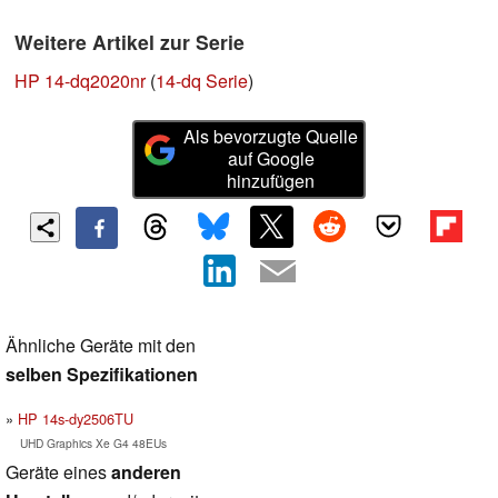
Weitere Artikel zur Serie
HP 14-dq2020nr
(
14-dq Serie
)
Als bevorzugte Quelle
auf Google
hinzufügen
Ähnliche Geräte mit den
selben Spezifikationen
HP 14s-dy2506TU
UHD Graphics Xe G4 48EUs
Geräte eines
anderen