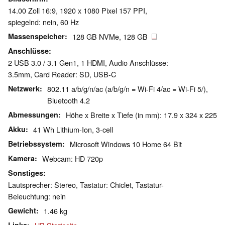
14.00 Zoll 16:9, 1920 x 1080 Pixel 157 PPI,
spiegelnd: nein, 60 Hz
Massenspeicher
128 GB NVMe, 128 GB
Anschlüsse
2 USB 3.0 / 3.1 Gen1, 1 HDMI, Audio Anschlüsse:
3.5mm, Card Reader: SD, USB-C
Netzwerk
802.11 a/b/g/n/ac (a/b/g/n = Wi-Fi 4/ac = Wi-Fi 5/),
Bluetooth 4.2
Abmessungen
Höhe x Breite x Tiefe (in mm): 17.9 x 324 x 225
Akku
41 Wh Lithium-Ion, 3-cell
Betriebssystem
Microsoft Windows 10 Home 64 Bit
Kamera
Webcam: HD 720p
Sonstiges
Lautsprecher: Stereo, Tastatur: Chiclet, Tastatur-
Beleuchtung: nein
Gewicht
1.46 kg