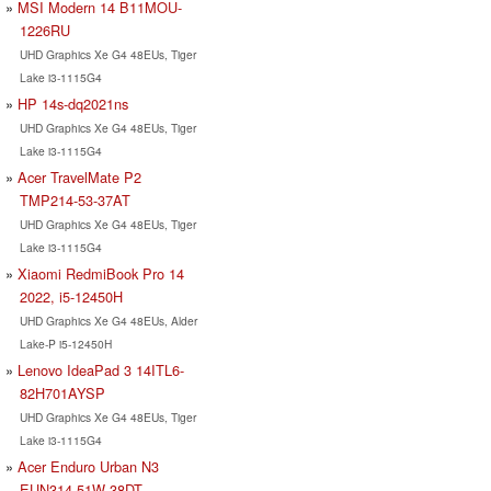
MSI Modern 14 B11MOU-
1226RU
UHD Graphics Xe G4 48EUs, Tiger
Lake i3-1115G4
HP 14s-dq2021ns
UHD Graphics Xe G4 48EUs, Tiger
Lake i3-1115G4
Acer TravelMate P2
TMP214-53-37AT
UHD Graphics Xe G4 48EUs, Tiger
Lake i3-1115G4
Xiaomi RedmiBook Pro 14
2022, i5-12450H
UHD Graphics Xe G4 48EUs, Alder
Lake-P i5-12450H
Lenovo IdeaPad 3 14ITL6-
82H701AYSP
UHD Graphics Xe G4 48EUs, Tiger
Lake i3-1115G4
Acer Enduro Urban N3
EUN314-51W-38DT