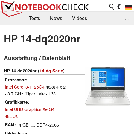
Tests
News
Videos
...
Benchmarks & Tech
Externe Tests
HP 14-dq2020nr
Kaufberatung
Deals
Suche
Jobs
Ausstattung / Datenblatt
Forum
HP 14-dq2020nr (
14-dq Serie
)
Prozessor
Intel Core i3-1125G4
4c/8t 4 x 2
- 3.7 GHz, Tiger Lake-UP3
Grafikkarte
Intel UHD Graphics Xe G4
48EUs
RAM
4 GB
, DDR4-2666
Bildschirm